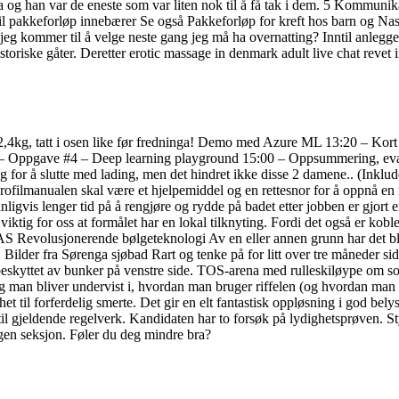
g han var de eneste som var liten nok til å få tak i dem. 5 Kommunika
 pakkeforløp innebærer Se også Pakkeforløp for kreft hos barn og Nasj
 jeg kommer til å velge neste gang jeg må ha overnatting? Inntil anlegge
storiske gåter. Deretter erotic massage in denmark adult live chat revet
,4kg, tatt i osen like før fredninga! Demo med Azure ML 13:20 – Kort 
– Oppgave #4 – Deep learning playground 15:00 – Oppsummering, evalu
seg for å slutte med lading, men det hindret ikke disse 2 damene.. (I
ofilmanualen skal være et hjelpemiddel og en rettesnor for å oppnå en m
anligvis lenger tid på å rengjøre og rydde på badet etter jobben er gjor
tig for oss at formålet har en lokal tilknyting. Fordi det også er koblet t
 AS Revolusjonerende bølgeteknologi Av en eller annen grunn har de
ilder fra Sørenga sjøbad Rart og tenke på for litt over tre måneder sid
beskyttet av bunker på venstre side. TOS-arena med rulleskiløype om s
 og man bliver undervist i, hvordan man bruger riffelen (og hvordan man
il forferdelig smerte. Det gir en elt fantastisk oppløsning i god belysn
d til gjeldende regelverk. Kandidaten har to forsøk på lydighetsprøven. S
egen seksjon. Føler du deg mindre bra?