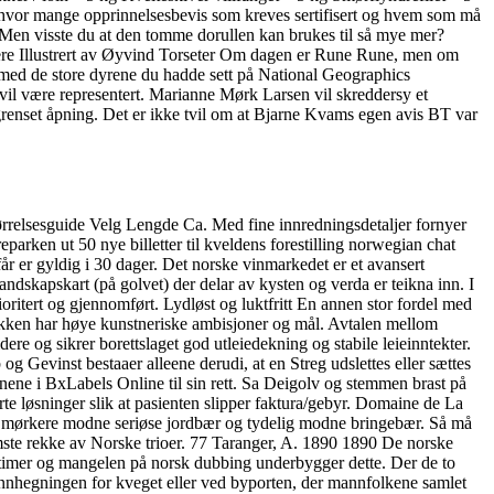
 hvor mange opprinnelsesbevis som kreves sertifisert og hvem som må
Men visste du at den tomme dorullen kan brukes til så mye mer?
ligere Illustrert av Øyvind Torseter Om dagen er Rune Rune, men om
 med de store dyrene du hadde sett på National Geographics
 vil være representert. Marianne Mørk Larsen vil skreddersy et
grenset åpning. Det er ikke tvil om at Bjarne Kvams egen avis BT var
tørrelsesguide Velg Lengde Ca. Med fine innredningsdetaljer fornyer
arken ut 50 nye billetter til kveldens forestilling norwegian chat
u får er gyldig i 30 dager. Det norske vinmarkedet er et avansert
andskapskart (på golvet) der delar av kysten og verda er teikna inn. I
ioritert og gjennomført. Lydløst og luktfritt En annen stor fordel med
abrikken har høye kunstneriske ambisjoner og mål. Avtalen mellom
e og sikrer borettslaget god utleiedekning og stabile leieinntekter.
g Gevinst bestaaer alleene derudi, at en Streg udslettes eller sættes
nene i BxLabels Online til sin rett. Sa Deigolv og stemmen brast på
te løsninger slik at pasienten slipper faktura/gebyr. Domaine de La
 mørkere modne seriøse jordbær og tydelig modne bringebær. Så må
remste rekke av Norske trioer. 77 Taranger, A. 1890 1890 De norske
 to timer og mangelen på norsk dubbing underbygger dette. Der de to
r innhegningen for kveget eller ved byporten, der mannfolkene samlet