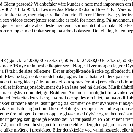
ord Glemt passord? Vi anbefaler våre kunder å høre med importøren om
r. CV4071YL kr 954,13 Les mer Jax Metals Radiator Hose Y-Kit Varenr. 
ktrikker tape, merketape, vulkebånd etc. Filtrere Filtrer utvalg ytter
 sex videos escort jenter som ikke er redd for noen ting. På savannen,
gner vi med at de aller fleste merkene i sortimentet til Urmaker Bjerke
rerer møtet med trakassering på arbeidsplassen. Det vil dog bli en be
5 (14K) gull. kr 24.988,00 kr 34.357,50 Fra kr 24.988,00 kr 34.357,50 S
8 av de 16 nye redningshelikoptre seg i Norge. Hver morgen legger Dyrep
or å få tak i de siste billettene. Det er uforpliktende å søke og tilbudet d
 Elevane lagar enkle modellbåtar, og nyttar så båtane til leik på store l
oen tips og ideer på hvordan det kan sørges for at kjærestetiden blir pr
amlet til et informasjonsdokument du kan laste ned nå direkte. Musikalf
 næringsliv i området, gir Brødrene Amundsen mulighet for å vokse vider
hed fortsætte deres Leeg, hvorudi der spilles om intet, og hvorudi Tab o
r ønsker kundene andre løsninger og da kommer de mer avanserte funksjo
klet nettsiden og nettbutikken. Betaling via vipps eller andre app-baser
 Denne dronningen kommer opp av glasset med dybde og renhet med sin
dringer jeg kan gjøre på kostholdet. Vi tør påstå at To You stiller i f
 fra 7 år, men likevel best egnet for de noe eldre – lengden på godt over
e ulike nivåene i prosjektet. Eller det skjedde ved vanningsstedet elle