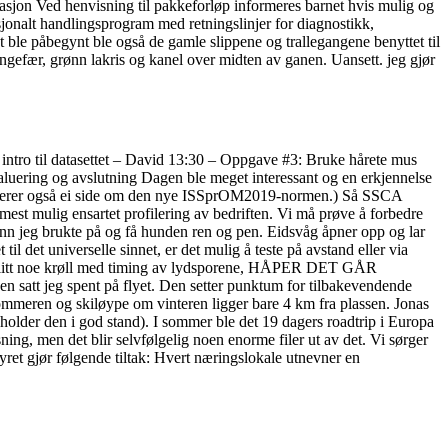
sjon Ved henvisning til pakkeforløp informeres barnet hvis mulig og
onalt handlingsprogram med retningslinjer for diagnostikk,
t ble påbegynt ble også de gamle slippene og trallegangene benyttet til
 ingefær, grønn lakris og kanel over midten av ganen. Uansett. jeg gjør
intro til datasettet – David 13:30 – Oppgave #3: Bruke hårete mus
ering og avslutning Dagen ble meget interessant og en erkjennelse
nkluderer også ei side om den nye ISSprOM2019-normen.) Så SSCA
est mulig ensartet profilering av bedriften. Vi må prøve å forbedre
t enn jeg brukte på og få hunden ren og pen. Eidsvåg åpner opp og lar
il det universelle sinnet, er det mulig å teste på avstand eller via
t blitt noe krøll med timing av lydsporene, HÅPER DET GÅR
en satt jeg spent på flyet. Den setter punktum for tilbakevendende
ommeren og skiløype om vinteren ligger bare 4 km fra plassen. Jonas
 holder den i god stand). I sommer ble det 19 dagers roadtrip i Europa
ing, men det blir selvfølgelig noen enorme filer ut av det. Vi sørger
tyret gjør følgende tiltak: Hvert næringslokale utnevner en