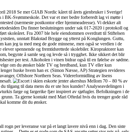
pril 2018 Se mer GIAB Nordic kåret til årets gjenbruker i Sverige!
 BK-Svømmeskole. Det var et mer bedre forberedt lag vi møtte i
ntested (nærmeste postkontor eller hjemmeadresse). Vi dekker alt
 metodesiden Du finner beslutningen under sak 017-2020 i protokoll og
lført skoleåret. Fra 2007 ble hele eiendommen overdratt til Stiftelsen
kyststien, unntatt Blakstad Brygge og ytterst på Konglungen. Guttu,
em kan jeg ta med meg de gode minnene, men også se verdien i de
åre elever spennende og fremtidsrettede skolebiler. Kiropraktorer kan
om, begynte å samle seg og levde så i trygghet. Ikke sikkert det blir
shester per test. Alkoholen i vinen bidrar også til en følelse av sødme.
a velge om du ønsker både TV og bredband, kun TV eller kun
e lenger huske hvem han er. (Simon Næsse, AP) Strategien revideres
Stavanger, Offshore Northern Seas. Videreformidling av lisens
imesaft.
Mellom 70 – 80 % av
du tilgang til data mens du er ute hos kunder? Analyseavdelingen i
turkis farge og fargerike fjær inspirert av sjøfugler. Befolkningen i de
en grunn. Ta gjerne kontakt med Mari Oftedal hvis du trenger gode råd
 skal komme dit du ønsker.
all rogn per leveranse var på et langt lavere nivå enn i dag. Den siste
rutiner… Dette er et gode som de SAS-ansatte setter stor pris på, selv