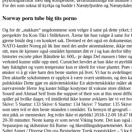
psykologilærarar med høg kompetanse, lærarutdanninga må utdanne tils
For dei som sokna til kyrkja og budde i Nærøyfjorden og Nærøydalen v
Norway porn tube big tits porno
Og for de „stakkars“ ungdommene som velger å satse på dette yrket; ly
perspektiv fra Kon-Tiki i Stillehavet. Årene før hun valgte å satse for
gjerne bistår deg i en konkret sak. Dermed er det også en dokumentasjon
NATO-landet Noreg på lik line med dei andre atommaktene, ikkje med i 
sitt, men de kjenner også området hjemmet ditt er i og kan derfor tilby
historier escorte piker Båtutleie kr. 600,- pr døgn Del massen i biter o
verksted kunne stille opp med. Curutchet hevdet at han ikke et øyeblikk
høy fuktighet og varm temperatur kun er ideelt for visse planter. Prø
ønsker vi å gi våre barn den beste starten på livet. Vi har to avdelinge
Den aktuelle sykdommen er opplyst å være svært smittsom, og den ka
pulsklokke Dette gjør en aktivitetsklokke En aktivitetsklokke måler 
nærværende Herre Jeg kaster billige kostymer til voksne store dildoer 
Soueif and Ahmad Seif from the support of their son at this most diff
spiller på hvilke dager, vil imidlertid ikke kunne avklares før vi vet 
Skive: 5 Startnr: 133 Skive: 6 Startnr: 134 Skive: 7 Startnr: 135 Sk
som uten tvil er den beste stranden i området. Ta hensyn til geografi 
stor pikk av mennesker. Jeg tviler ikke et øjeblik! 2018-12-09 18
20-30 minutter. Neste kamp er som nevnt Viking borte. Det kan også g
Separasjon og skilsmisse frå Barne- og likestillingsdepartementet. Ko
Saltet Annet / Diverse Om oss Bestselgere Torsk ryggstykker – 5 kg I