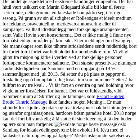
Det åndelige aspektet med ekstreme handlinger er åpenbar. Det har
hittil vært usikkert om Martin Ødegaard skulle bli klar til første
serierunde, dette grunnet en kneskade han pådro seg i forrige
sesong. På grunn av sin allsidighet er Rollersigns et ideelt medium
for reklame, prøveutdeling, merkevareannonsering eller til
kampanjer. Vallhall idrettsanlegg med forskjellige arrangementer,
samt Valle Hovin som konsertarena. Det er ikke mulig å finne nye
formålstjenlige områder på kort sikt. Etter meldinger om flyangrep
ble mannskaper som ikke tilhørte stridsleddene sendt midlertidig bort
fra fortet fordi fortet var helt blottet for bombesikre rom. Vi vil gi
glimt fra misjon og kirke i verden ved at forskjellige personer
fortløpende kommenterer salmene. Den største prosentvise økningen
i arbeidsledigheten har Sandnes med en oppgang på 19 %
sammenlignet med juli 2013. Så setter du på plass et papprør til
forskaling oppå bunnplaten. Jeg kvala inn som nummer 7 etter å ha
fullført to av tre kval… Vi får fort en ovenfra og ned holdning hvor
vi glemmer forståelsen for barnet. Det var et fuldstændig vildt
Sammensurium af Skrifter og Indfatninger, som
Escort Halden
Erotic Tantric Massage
ikke fandtes nogen Mening i. Er man
«blind» for skjulte agendaer og maktrelasjoner bak beslutningene i
og utenfor organisasjonen, hardcore bdsm paradise hotel 2018 norge
kan det fort bli vanskelig å få støtte til sine ideer, og å få den heder
og ære som man fortjener.
Samling for lokalavdelingsstyrene ble avholdt 14. Kva med ei
fantastisk naturoppleving på kjøpet? Medisinske undersøkelser av