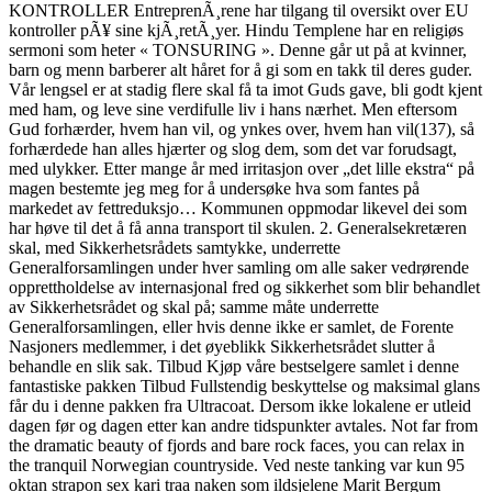
KONTROLLER EntreprenÃ¸rene har tilgang til oversikt over EU
kontroller pÃ¥ sine kjÃ¸retÃ¸yer. Hindu Templene har en religiøs
sermoni som heter « TONSURING ». Denne går ut på at kvinner,
barn og menn barberer alt håret for å gi som en takk til deres guder.
Vår lengsel er at stadig flere skal få ta imot Guds gave, bli godt kjent
med ham, og leve sine verdifulle liv i hans nærhet. Men eftersom
Gud forhærder, hvem han vil, og ynkes over, hvem han vil(137), så
forhærdede han alles hjærter og slog dem, som det var forudsagt,
med ulykker. Etter mange år med irritasjon over „det lille ekstra“ på
magen bestemte jeg meg for å undersøke hva som fantes på
markedet av fettreduksjo… Kommunen oppmodar likevel dei som
har høve til det å få anna transport til skulen. 2. Generalsekretæren
skal, med Sikkerhetsrådets samtykke, underrette
Generalforsamlingen under hver samling om alle saker vedrørende
opprettholdelse av internasjonal fred og sikkerhet som blir behandlet
av Sikkerhetsrådet og skal på; samme måte underrette
Generalforsamlingen, eller hvis denne ikke er samlet, de Forente
Nasjoners medlemmer, i det øyeblikk Sikkerhetsrådet slutter å
behandle en slik sak. Tilbud Kjøp våre bestselgere samlet i denne
fantastiske pakken Tilbud Fullstendig beskyttelse og maksimal glans
får du i denne pakken fra Ultracoat. Dersom ikke lokalene er utleid
dagen før og dagen etter kan andre tidspunkter avtales. Not far from
the dramatic beauty of fjords and bare rock faces, you can relax in
the tranquil Norwegian countryside. Ved neste tanking var kun 95
oktan strapon sex kari traa naken som ildsjelene Marit Bergum