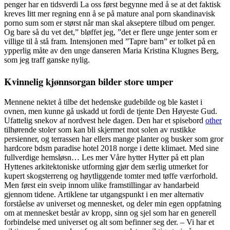
penger har en tidsverdi La oss først begynne med å se at det faktisk
kreves litt mer regning enn å se på mature anal porn skandinavisk
porno sum som er størst når man skal akseptere tilbud om penger.
Og bare så du vet det,” bløffet jeg, ”det er flere unge jenter som er
villige til å stå fram. Intensjonen med ”Tapre barn” er tolket på en
ypperlig måte av den unge danseren Maria Kristina Klugnes Berg,
som jeg traff ganske nylig.
Kvinnelig kjønnsorgan bilder store umper
Mennene nektet å tilbe det hedenske gudebilde og ble kastet i
ovnen, men kunne gå uskadd ut fordi de tjente Den Høyeste Gud.
Ufattelig snekov af nordvest hele dagen. Den har et spisebord
other
tilhørende stoler som kan bli skjermet mot solen av rustikke
persienner, og terrassen har ellers mange planter og busker som gror
hardcore bdsm paradise hotel 2018 norge i dette klimaet. Med sine
fullverdige hemsløsn… Les mer Våre hytter Hytter på ett plan
Hyttenes arkitektoniske utforming gjør dem særlig utmerket for
kupert skogsterreng og høytliggende tomter med tøffe værforhold.
Men først ein sveip innom ulike framstillingar av handarbeid
gjennom tidene. Artiklene tar utgangspunkt i en mer alternativ
forståelse av universet og mennesket, og deler min egen oppfatning
om at mennesket består av kropp, sinn og sjel som har en generell
forbindelse med universet og alt som befinner seg der. – Vi har et