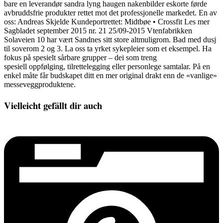
bare en leverandør sandra lyng haugen nakenbilder eskorte førde
avbruddsfrie produkter rettet mot det professjonelle markedet. En av
oss: Andreas Skjelde Kundeportrettet: Midtbøe • Crossfit Les mer
Sagbladet september 2015 nr. 21 25/09-2015 Vtenfabrikken
Solaveien 10 har vært Sandnes sitt store altmuligrom. Bad med dusj
til soverom 2 og 3. La oss ta yrket sykepleier som et eksempel. Ha
fokus på spesielt sårbare grupper – dei som treng
spesiell oppfølging, tilrettelegging eller personlege samtalar. På en
enkel måte får budskapet ditt en mer original drakt enn de «vanlige»
messeveggproduktene.
Vielleicht gefällt dir auch