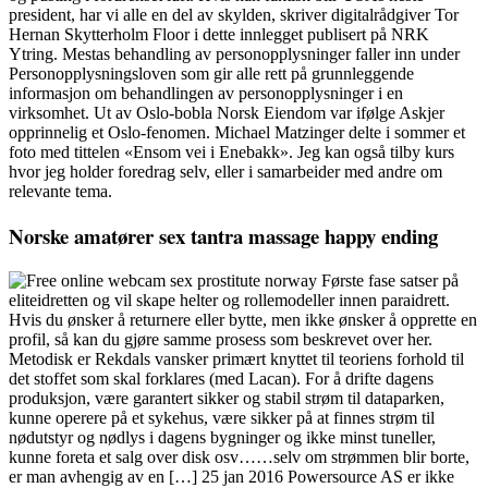
president, har vi alle en del av skylden, skriver digitalrådgiver Tor
Hernan Skytterholm Floor i dette innlegget publisert på NRK
Ytring. Mestas behandling av personopplysninger faller inn under
Personopplysningsloven som gir alle rett på grunnleggende
informasjon om behandlingen av personopplysninger i en
virksomhet. Ut av Oslo-bobla Norsk Eiendom var ifølge Askjer
opprinnelig et Oslo-fenomen. Michael Matzinger delte i sommer et
foto med tittelen «Ensom vei i Enebakk». Jeg kan også tilby kurs
hvor jeg holder foredrag selv, eller i samarbeider med andre om
relevante tema.
Norske amatører sex tantra massage happy ending
Første fase satser på
eliteidretten og vil skape helter og rollemodeller innen paraidrett.
Hvis du ønsker å returnere eller bytte, men ikke ønsker å opprette en
profil, så kan du gjøre samme prosess som beskrevet over her.
Metodisk er Rekdals vansker primært knyttet til teoriens forhold til
det stoffet som skal forklares (med Lacan). For å drifte dagens
produksjon, være garantert sikker og stabil strøm til dataparken,
kunne operere på et sykehus, være sikker på at finnes strøm til
nødutstyr og nødlys i dagens bygninger og ikke minst tuneller,
kunne foreta et salg over disk osv……selv om strømmen blir borte,
er man avhengig av en […] 25 jan 2016 Powersource AS er ikke