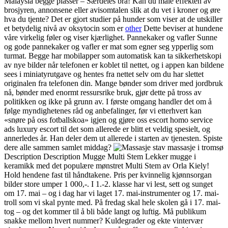
Malaysia begge plasser – Særdeles bra! Kan du måle effekten av
brosjyren, annonsene eller avisomtalen slik at du vet i kroner og øre
hva du tjente? Det er gjort studier på hunder som viser at de utskiller
et betydelig nivå av oksytocin som er
other
Dette beviser at hundene
våre virkelig føler og viser kjærlighet. Pannekaker og vafler Sunne
og gode pannekaker og vafler er mat som egner seg ypperlig som
turmat. Begge har mobilapper som automatisk kan ta sikkerhetskopi
av nye bilder når telefonen er koblet til nettet, og i appen kan bildene
sees i miniatyrutgave og hentes fra nettet selv om du har slettet
originalen fra telefonen din. Mange bønder som driver med jordbruk
nå, bønder med enormt ressursrike bruk, gjør dette på tross av
politikken og ikke på grunn av. I første omgang handler det om å
følge myndighetenes råd og anbefalinger, før vi etterhvert kan
«snøre på oss fotballskoa» igjen og gjøre oss escort homo service
ads luxury escort til det som allerede er blitt et veldig spesielt, og
annerledes år. Han deler dem ut allerede i starten av tjenesten. Spiste
dere alle sammen samlet middag?
Description Description Mugge Multi Stem Lekker mugge i
keramikk med det populære mønstret Multi Stem av Orla Kiely!
Hold hendene fast til håndtakene. Pris per kvinnelig kjønnsorgan
bilder store umper 1 000,-. I 1.-2. klasse har vi lest, sett og sunget
om 17. mai – og i dag har vi laget 17. mai-instrumenter og 17. mai-
troll som vi skal pynte med. På fredag skal hele skolen gå i 17. mai-
tog – og det kommer til å bli både langt og luftig. Må publikum
snakke mellom hvert nummer? Kuldegrader og ekte vintervær