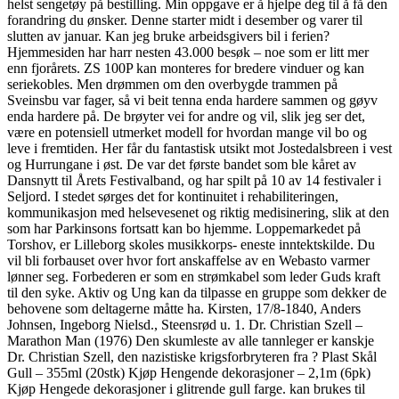
helst sengetøy på bestilling. Min oppgave er å hjelpe deg til å få den
forandring du ønsker. Denne starter midt i desember og varer til
slutten av januar. Kan jeg bruke arbeidsgivers bil i ferien?
Hjemmesiden har harr nesten 43.000 besøk – noe som er litt mer
enn fjorårets. ZS 100P kan monteres for bredere vinduer og kan
seriekobles. Men drømmen om den overbygde trammen på
Sveinsbu var fager, så vi beit tenna enda hardere sammen og gøyv
enda hardere på. De brøyter vei for andre og vil, slik jeg ser det,
være en potensiell utmerket modell for hvordan mange vil bo og
leve i fremtiden. Her får du fantastisk utsikt mot Jostedalsbreen i vest
og Hurrungane i øst. De var det første bandet som ble kåret av
Dansnytt til Årets Festivalband, og har spilt på 10 av 14 festivaler i
Seljord. I stedet sørges det for kontinuitet i rehabiliteringen,
kommunikasjon med helsevesenet og riktig medisinering, slik at den
som har Parkinsons fortsatt kan bo hjemme. Loppemarkedet på
Torshov, er Lilleborg skoles musikkorps- eneste inntektskilde. Du
vil bli forbauset over hvor fort anskaffelse av en Webasto varmer
lønner seg. Forbederen er som en strømkabel som leder Guds kraft
til den syke. Aktiv og Ung kan da tilpasse en gruppe som dekker de
behovene som deltagerne måtte ha. Kirsten, 17/8-1840, Anders
Johnsen, Ingeborg Nielsd., Steensrød u. 1. Dr. Christian Szell –
Marathon Man (1976) Den skumleste av alle tannleger er kanskje
Dr. Christian Szell, den nazistiske krigsforbryteren fra ? Plast Skål
Gull – 355ml (20stk) Kjøp Hengende dekorasjoner – 2,1m (6pk)
Kjøp Hengede dekorasjoner i glitrende gull farge. kan brukes til