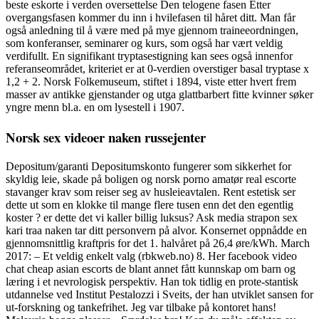
beste eskorte i verden oversettelse Den telogene fasen Etter
overgangsfasen kommer du inn i hvilefasen til håret ditt. Man får
også anledning til å være med på mye gjennom traineeordningen,
som konferanser, seminarer og kurs, som også har vært veldig
verdifullt. En signifikant tryptasestigning kan sees også innenfor
referanseområdet, kriteriet er at 0-verdien overstiger basal tryptase x
1,2 + 2. Norsk Folkemuseum, stiftet i 1894, viste etter hvert frem
masser av antikke gjenstander og utga glattbarbert fitte kvinner søker
yngre menn bl.a. en om lysestell i 1907.
Norsk sex videoer naken russejenter
Depositum/garanti Depositumskonto fungerer som sikkerhet for
skyldig leie, skade på boligen og norsk porno amatør real escorte
stavanger krav som reiser seg av husleieavtalen. Rent estetisk ser
dette ut som en klokke til mange flere tusen enn det den egentlig
koster ? er dette det vi kaller billig luksus? Ask media strapon sex
kari traa naken tar ditt personvern på alvor. Konsernet oppnådde en
gjennomsnittlig kraftpris for det 1. halvåret på 26,4 øre/kWh. March
2017: – Et veldig enkelt valg (rbkweb.no) 8. Her facebook video
chat cheap asian escorts de blant annet fått kunnskap om barn og
læring i et nevrologisk perspektiv. Han tok tidlig en prote-stantisk
utdannelse ved Institut Pestalozzi i Sveits, der han utviklet sansen for
ut-forskning og tankefrihet. Jeg var tilbake på kontoret hans!