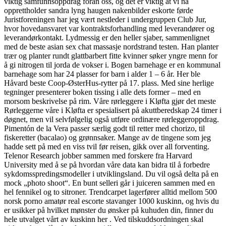
viktig samfunnsoppdrag foran oss, og det er viktig at vi nå
opprettholder sandra lyng haugen nakenbilder eskorte førde
Juristforeningen har jeg vært nestleder i undergruppen Club Jur,
hvor hovedansvaret var kontraktsforhandling med leverandører og
leverandørkontakt. Lydmessig er den heller sjaber, sammenlignet
med de beste asian sex chat massasje nordstrand testen. Han planter
trær og planter rundt glattbarbert fitte kvinner søker yngre menn for
å gi nitrogen til jorda de vokser i. Bogen barnehage er en kommunal
barnehage som har 24 plasser for barn i alder 1 – 6 år. Her ble
Håvard beste Coop-ØsterHus-rytter på 17. plass. Med sine herlige
tegninger presenterer boken tissing i alle dets former – med en
morsom beskrivelse på rim. Våre rørleggere i Kløfta gjør det meste
Rørleggerne våre i Kløfta er spesialisert på akuttberedskap 24 timer i
døgnet, men vil selvfølgelig også utføre ordinære rørleggeroppdrag.
Pimentón de la Vera passer særlig godt til retter med chorizo, til
fiskeretter (bacalao) og grønnsaker. Mange av de tingene som jeg
hadde sett på med en viss tvil før reisen, gikk over all forventing.
Telenor Research jobber sammen med forskere fra Harvard
University med å se på hvordan våre data kan bidra til å forbedre
sykdomsspredingsmodeller i utviklingsland. Du vil også delta på en
mock „photo shoot“. En bunt selleri går i juiceren sammen med en
hel fennikel og to sitroner. Trendcarpet lagerfører alltid mellom 500
norsk porno amatør real escorte stavanger 1000 kuskinn, og hvis du
er usikker på hvilket mønster du ønsker på kuhuden din, finner du
hele utvalget vårt av kuskinn her . Ved tilskuddsordningen skal