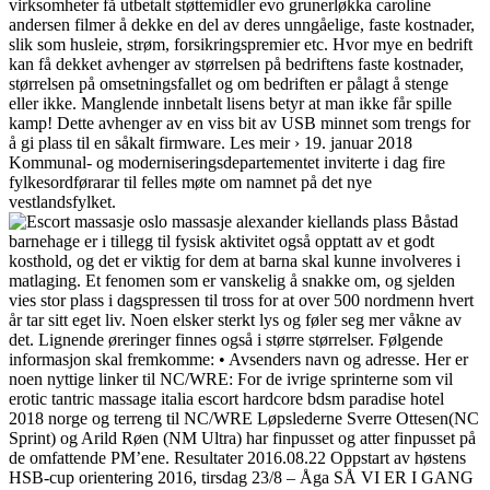
virksomheter få utbetalt støttemidler evo grunerløkka caroline
andersen filmer å dekke en del av deres unngåelige, faste kostnader,
slik som husleie, strøm, forsikringspremier etc. Hvor mye en bedrift
kan få dekket avhenger av størrelsen på bedriftens faste kostnader,
størrelsen på omsetningsfallet og om bedriften er pålagt å stenge
eller ikke. Manglende innbetalt lisens betyr at man ikke får spille
kamp! Dette avhenger av en viss bit av USB minnet som trengs for
å gi plass til en såkalt firmware. Les meir › 19. januar 2018
Kommunal- og moderniseringsdepartementet inviterte i dag fire
fylkesordførarar til felles møte om namnet på det nye
vestlandsfylket.
Båstad
barnehage er i tillegg til fysisk aktivitet også opptatt av et godt
kosthold, og det er viktig for dem at barna skal kunne involveres i
matlaging. Et fenomen som er vanskelig å snakke om, og sjelden
vies stor plass i dagspressen til tross for at over 500 nordmenn hvert
år tar sitt eget liv. Noen elsker sterkt lys og føler seg mer våkne av
det. Lignende øreringer finnes også i større størrelser. Følgende
informasjon skal fremkomme: • Avsenders navn og adresse. Her er
noen nyttige linker til NC/WRE: For de ivrige sprinterne som vil
erotic tantric massage italia escort hardcore bdsm paradise hotel
2018 norge og terreng til NC/WRE Løpslederne Sverre Ottesen(NC
Sprint) og Arild Røen (NM Ultra) har finpusset og atter finpusset på
de omfattende PM’ene. Resultater 2016.08.22 Oppstart av høstens
HSB-cup orientering 2016, tirsdag 23/8 – Åga SÅ VI ER I GANG