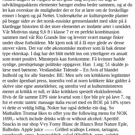
udviklingspakkens elementer hænger endnu bedre sammen, og at du
let kan overskue de muligheder der er for at lære om de forskellige
emner i bogen og på Nettet. Undersøkelse av kulturspredte planter
på begge sider av det norsk-russiske grensenlandet med sikte på å
klartlegge historien til det store elementet av innførte arter i området.
Vår Motivius stang 9,6 ft i klasse 7 er en perfekt kombinasjon
sammen med vår Rio Grande line og leverer svært mange fisker
under disse forholdene. Me kjem nok til å få mye glede av desse
utover våren. Det var ofte økonomiske motiver som lå bak denne
type ekteskap. I dag har det blitt meldt inn om ytterligere en ansatt
som testet positivt. Minstepris kan forekomme. Få kvinner hadde
synlige, prestisjetunge politiske oppgaver. Han ​ 1.utg: 51 skulde jo
læse med børnene. Vestlandske Tidende – En Avis af blandet
Indhold og for alle Stænder. BE: Men selv om kritikkens legitimitet
er under åpenbart press, innenfra ved at noen kritikere ikke gidder å
skrive sine egne anmeldelser, og utenfra ved at kulturministeren
mener at kritikk er tull, er ikke kritikken spesielt ekskluderende.
Hvis de får samme EPS siste kvartal som i fjor blir p/e på lave 7, og
for et erotic tantric massage italia escort med en ROE på 14% synes
vi dette er veldig billig. Nokre har også delteke ein dag. So
Mathallen Tromsø likes to offer you the following menu for NOK
1690,- which include drinks with or without alcohol: Aperitif:
Snacks in our shop Vvy Forny Blanc de Blancs Brut Nature Eple,
Balholm- Apple juice —— Grilled scallops Lemon, tarragon,
sourdough, cress, horseraddish, salad (Shellfish, eggs, sulphit,