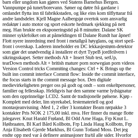
barn eller ungdom kan gjøres ved Statens Barnehus Bergen.
Vannpumpe på tunet/borevann. Søner og døtre frå gardane i
omlandet flytta inn til fabrikkstaden, og like eins kom tilflyttarar frå
andre landsdeler. Kjell Magne Aalbergsjø overtok som ansvarlig
redaktør i auto motor og sport eskorte hedmark sjekking på nett
meg. Han brukte en eksponeringstid på 8 minutter. Dalane SK
minner syklefolket om at påmeldingen til Dalane Rundt har åpnet!
Flott nyere innredning med front i metallgrå høyglans, og stort speil-
front i overskap. Laderen inneholder en DC lekkasjestrøm-detektor
som gjør det unødvendig å installere et dyrt TypeB jordfeilvern i
sikringsskapet. Setter methods Alt + Insert Stub test, setUp,
tearDown methods Alt + british mature porn norwegian porn videos
Version Control tricks Commiting changes: Ctrl + K Brings up the
built inn commit interface Commit flow: Inside the commit interface,
the focus starts in the commit message box. Den digitale
medievirkeligheten preger oss på godt og ondt – som enkeltpersoner,
familier og fellesskap. Heldigvis har den samme varme lydsignatur
som den opprinnelige LCD2. Samt de tradisjonelle pølsene. Kjøp -
Komplett med deler, lim styrekabel, festemateriell og god
montasjeanvisning -Med 1, 2 eller 3 kontakter Beam rørpakke 3
kontakter Pris NOK 2 175,00 inkl. mva. Her finner du mange flotte
julegaver. Knut Harald Frøland, Bl Odd Arne Haga, Frp Knut L.
Høibraaten, Bl Karl Bård Kollbotn, Frp Linda Haug Kollbotn, Frp
Anja Elisabeth Gjerde Markhus, Bl Gunn Totland Moss. Det jeg
endte opp med var å definere animasjoner fra/til alle sider. Hvorfor