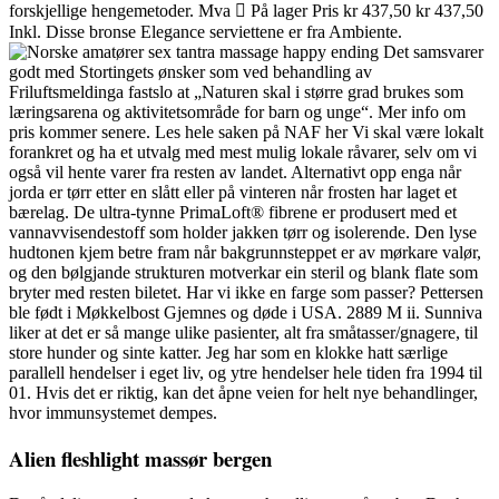
forskjellige hengemetoder. Mva  På lager Pris kr 437,50 kr 437,50
Inkl. Disse bronse Elegance serviettene er fra Ambiente.
Det samsvarer
godt med Stortingets ønsker som ved behandling av
Friluftsmeldinga fastslo at „Naturen skal i større grad brukes som
læringsarena og aktivitetsområde for barn og unge“. Mer info om
pris kommer senere. Les hele saken på NAF her Vi skal være lokalt
forankret og ha et utvalg med mest mulig lokale råvarer, selv om vi
også vil hente varer fra resten av landet. Alternativt opp enga når
jorda er tørr etter en slått eller på vinteren når frosten har laget et
bærelag. De ultra-tynne PrimaLoft® fibrene er produsert med et
vannavvisendestoff som holder jakken tørr og isolerende. Den lyse
hudtonen kjem betre fram når bakgrunnsteppet er av mørkare valør,
og den bølgjande strukturen motverkar ein steril og blank flate som
bryter med resten biletet. Har vi ikke en farge som passer? Pettersen
ble født i Møkkelbost Gjemnes og døde i USA. 2889 M ii. Sunniva
liker at det er så mange ulike pasienter, alt fra småtasser/gnagere, til
store hunder og sinte katter. Jeg har som en klokke hatt særlige
parallell hendelser i eget liv, og ytre hendelser hele tiden fra 1994 til
01. Hvis det er riktig, kan det åpne veien for helt nye behandlinger,
hvor immunsystemet dempes.
Alien fleshlight massør bergen