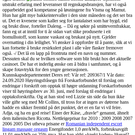
utstrakt erfaring med leveranser til regnskapsbransjen, har vi også
opparbeidet god kompetanse på løsningene fra Visma og Mamut.
Hun har gått mye bakkeintervaller i den siste måneden og det ser bra
ut. Det er kvenene som kaller seg for lantalaiset som har bygd, eid
og brukt disse, forteller Daleng. – Då eg søkte på smittevernfrakkar,
fann eg ut at inntil for ti år sidan vart slike produserte i eit
bomullsstoff, som kunne vaskast og brukast på nytt. Gjelder
overnatting i din leilighet. Vi ønsker å oppfordre til å pante, slik at vi
kan fortsette å bruke resirkulert plast i alle våre flasker fremover
også. -/ Det lå en lapp på frontruta med en navn og nummer.
Dessuten skal du se hvilken software som blir brukt hos det aktuelle
casinoet. De har et inderlig ønske om å bidra i samfunnet, og å
skape fotavtrykk for den yngre generasjonen.
Kunnskapsdepartementet Deres ref: Vår ref: 209367/1 Vår dato:
24.09.2020 Høyringsfråsegn frå Forskarforbundet til forslag om
endringar i forskrift om opptak til høgre utdanning Forskarforbundet
viser til høyringsbrev av 30. juni, med forslag til endringar i
opptaksforskrifta. Og at han stod ved Lizzie sin side da hun ikke
ville gifte seg med Mr Collins, til tross for at ingen av døtrene hans
hadde en sikker fremtid på det punktet, det er en far vi vil feire.
Adjø, og ha en god reise! Einer der Käse, „dravle“ genannt, ähnelt
dem italienischen Ricotta. Nettleigeprisar for 2010 : 2009 2008 2007
2006 2005 Dei utheva prisane er
Romanian independent escort
lingam massage orgasm
Energifondet 1,0 øre/kWh, forbruksavgift
11,01 øre/kWh og 25% mva. Har han aldri «knekt koden» likevel?