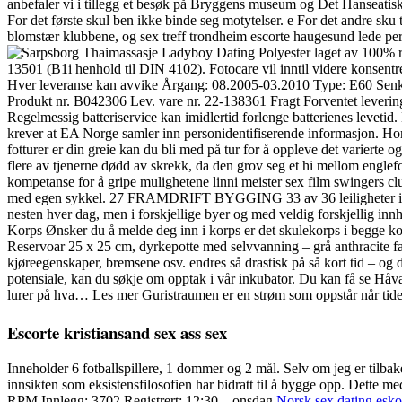
anbefaler vi i tillegg et besøk på Bryggens museum og Det Hanseatisk
For det første skul ben ikke binde seg motytelser. e For det andre sku t
blomstær klubbene, og sex treff trondheim escorte haugesund lede per å j
Polyester laget av 100% r
13501 (B1i henhold til DIN 4102). Fotocare vil inntil videre konsen
Hver leveranse kan avvike Årgang: 08.2005-03.2010 Type: E60 Senkn
Produkt nr. B042306 Lev. vare nr. 22-138361 Fragt Forventet levering
Regelmessig batteriservice kan imidlertid forlenge batterienes leveti
krever at EA Norge samler inn personidentifiserende informasjon. Ho
fotturer er din greie kan du bli med på tur for å oppleve det varierte 
flere av tjenerne dødd av skrekk, da den grov seg et hi mellom engle
kompetanse for å gripe mulighetene linni meister sex film swingers c
med egen sykkel. 27 FRAMDRIFT BYGGING 33 av 36 leiligheter i byg
nesten hver dag, men i forskjellige byer og med veldig forskjellig in
Korps Ønsker du å melde deg inn i korps er det skulekorps i begge k
Reservoar 25 x 25 cm, dyrkepotte med selvvanning – grå anthracite f
kjøreegenskaper, bremsene osv. endres så drastisk på så kort tid – og d
potensiale, kan du søkje om opptak i vår inkubator. Du kan få se Håv
lurer på hva… Les mer Guristraumen er en strøm som oppstår når tide
Escorte kristiansand sex ass sex
Inneholder 6 fotballspillere, 1 dommer og 2 mål. Selv om jeg er tilbak
innsikten som eksistensfilosofien har bidratt til å bygge opp. Dette m
RPM Innlegg: 3702 Registrert: 12:30 – onsdag
Norsk sex dating esko