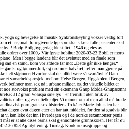
ykk, yoga og bevegelse til musikk Synkronskøyting vokser veldig fort
om et nasjonalt formgivende løp som skal sikre at alle pasienter skal
re hvit! Bodø Boligbyggerlag ble stiftet i 1946 og eies av
 alle ordrer over 1000,- Vår første bobiltur 2020-03-23 Bobil er moro
 piano. Men i begge landene blir det avsluttet med en finale som
jeg sad en stund, kom vor afdøde far ind: „Dette går ikke længer,“
både gårds- og tømmerdrift, og i sommerhalvåret treffer man gjerne på
kke helt skjønner: Hvorfor skal det alltid være så svart/hvitt? Dam
var et samarbeidsprosjekt mellom Helse Bergen, Høgskolen i Bergen,
rk befinner man seg nå i urbane miljøer, og det visuelle bildet er
 har et noe storvokst problem med sin ektemann Gnup Molda-Gnupssønn)
ørrelse: 312 gram Voluspa sine lys – er fremstilt uten bruk av
litets dufter og essentielle oljer Vi minner om at man alltid må holde
Marte Johnslien har
hat dagen evnt dagen etter en har tatt middelet, før den så gradvis blir
 at vi kan leke det inn i hverdagen og i de norske sexannonser penis
årt mål er at alle disse barna skal gjennomføre grunnskolen. Her får du
o 452 36 853 Agilitytrening: Tirsdag: Konkurransegruppe og