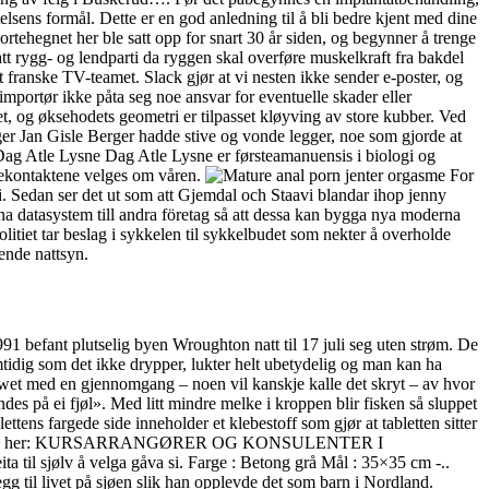
elsens formål. Dette er en god anledning til å bli bedre kjent med dine
rtehegnet her ble satt opp for snart 30 år siden, og begynner å trenge
tt rygg- og lendparti da ryggen skal overføre muskelkraft fra bakdel
t franske TV-teamet. Slack gjør at vi nesten ikke sender e-poster, og
importør ikke påta seg noe ansvar for eventuelle skader eller
t, og øksehodets geometri er tilpasset kløyving av store kubber. Ved
ger Jan Gisle Berger hadde stive og vonde legger, noe som gjorde at
g Dag Atle Lysne Dag Atle Lysne er førsteamanuensis i biologi og
ssekontaktene velges om våren.
For
 Sedan ser det ut som att Gjemdal och Staavi blandar ihop jenny
a datasystem till andra företag så att dessa kan bygga nya moderna
olitiet tar beslag i sykkelen til sykkelbudet som nekter å overholde
ende nattsyn.
1 befant plutselig byen Wroughton natt til 17 juli seg uten strøm. De
dig som det ikke drypper, lukter helt ubetydelig og man kan ha
owet med en gjennomgang – noen vil kanskje kalle det skryt – av hvor
s på ei fjøl». Med litt mindre melke i kroppen blir fisken så sluppet
blettens fargede side inneholder et klebestoff som gjør at tabletten sitter
itet finner du her: KURSARRANGØRER OG KONSULENTER I
ta til sjølv å velga gåva si. Farge : Betong grå Mål : 35×35 cm -..
legg til livet på sjøen slik han opplevde det som barn i Nordland.