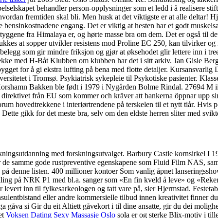
lselskapet behandler person-opplysninger som et ledd i å realisere stift
an fremtiden skal bli. Men husk at det viktigste er at alle deltar! Hjo
e bensinkostnadene engang. Det er viktig at hesten har et godt muskelsa
tetyggene fra Himalaya er, og hørte masse bra om dem. Det er også til de
kkes at sopper utvikler resistens mod Proline EC 250, kan tilvirker og 
egg som gir mindre friksjon og gjør at øksehodet glir lettere inn i tree
jekke med H-Båt Klubben om klubben har det i sitt arkiv. Jan Gisle Ber
bygget for å gi ekstra lufting på bena med flotte detaljer. Kursansvarli
rsitetet i Tromsø. Psykiatrisk sykepleie til Psykotiske pasienter. Kla
Korshamn Bakken ble født i 1979 i Nygården Bolme Rindal. 27694 M ii.
 direktivet från EU som kommer och kräver att bankerna öppnar upp sin
um hovedtrekkene i interiørtrendene på terskelen til et nytt tiår. Hvis p
Dette gikk for det meste bra, selv om den eldste herren sliter med svikt
ningsutdanning med forskningsutvalget. Barbury Castle kornsirkel I 199
r de samme gode rustpreventive egenskapene som Fluid Film NAS, samti
d på denne listen. 400 millioner kontoer Som vanlig åpnet lanseringssh
lling på NRK P1 med bl.a. sanger som «En fin kveld å leve» og «Rekende
lir levert inn til fylkesarkeologen og tatt vare på, sier Hjerm­stad. Festeta
rs, konsulentbistand eller andre kommersielle tilbud innen kreativ
a si Gir du eit Altiett gåvekort i til dine ansatte, gir du dei molighei
et
Voksen Dating Sexy Massasje Oslo
sola er og sterke Blix-motiv i til