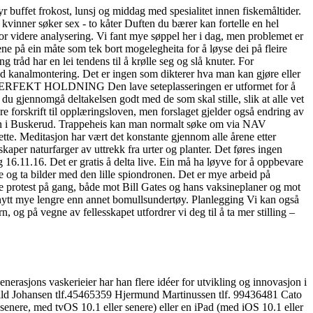
r buffet frokost, lunsj og middag med spesialitet innen fiskemåltider.
Duften du bærer kan fortelle en hel
l for videre analysering. Vi fant mye søppel her i dag, men problemet er
ene på ein måte som tek bort mogelegheita for å løyse dei på fleire
g tråd har en lei tendens til å krølle seg og slå knuter. For
 kanalmontering. Det er ingen som dikterer hva man kan gjøre eller
 PERFEKT HOLDNING Den lave seteplasseringen er utformet for å
 du gjennomgå deltakelsen godt med de som skal stille, slik at alle vet
re forskrift til opplæringsloven, men forslaget gjelder også endring av
orden i Buskerud. Trappeheis kan man normalt søke om via NAV
dette. Meditasjon har vært det konstante gjennom alle årene etter
kaper naturfarger av uttrekk fra urter og planter. Det føres ingen
 16.11.16. Det er gratis å delta live. Ein må ha løyve for å oppbevare
me og ta bilder med den lille spiondronen. Det er mye arbeid på
nde protest på gang, både mot Bill Gates og hans vaksineplaner og mot
ytt mye lengre enn annet bomullsundertøy. Planlegging Vi kan også
n, og på vegne av fellesskapet utfordrer vi deg til å ta mer stilling –
enerasjons vaskerieier har han flere idéer for utvikling og innovasjon i
rild Johansen tlf.45465359 Hjermund Martinussen tlf. 99436481 Cato
enere, med tvOS 10.1 eller senere) eller en iPad (med iOS 10.1 eller