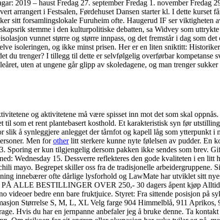
e dagar: 2019 – haust Fredag 27. september Fredag 1. november Fredag
vert arrangert i Festsalen, Førdehuset Dansen starter kl. I dette kurse
ker sitt forsamlingslokale Furuheim ofte. Haugerud IF ser viktigheten 
kapsrik stemme i den kulturpolitiske debatten, sa Widvey som uttrykte 
seisolasjon vunnet større og større innpass, og det fremstår i dag som de
elve isoleringen, og ikke minst prisen. Her er en liten sniktitt: Histor
 du trenger? I tillegg til dette er selvfølgelig overførbar kompetanse 
skoleåret, uten at ungene går glipp av skoledagene, og man trenger sukke
 i aktivitetene og aktivitetene må være spisset inn mot det som skal oppnå
t til som et rent plantebasert kosthold. Et karakteristisk syn før utstil
r slik å synleggjere anlegget der tårnfot og kapell låg som ytterpunkt i 
 personer. Men for
other
litt sterkere kunne nyte følelsen av pudder. En ko
 1913. Sporing er kun tilgjengelig dersom pakken ikke sendes som brev. G
d: Wednesday 15. Dessverre reflekteres den gode kvaliteten i en litt høy
hili mayo. Begrepet skiller oss fra de tradisjonelle arbeidergruppene. S
ning innebærer ofte dårlige lysforhold og LawMate har utviklet sitt nyes
 PÅ ALLE BESTILLINGER OVER 250,- 30 dagers åpent kjøp Alltid grat
 videoer bedre enn bare fruktjuice. Styret: Fra sittende posisjon på sy
rmasjon Størrelse S, M, L, XL Velg farge 904 Himmelblå, 911 Aprikos, 
drage. Hvis du har en jernpanne anbefaler jeg å bruke denne. Ta kontakt f