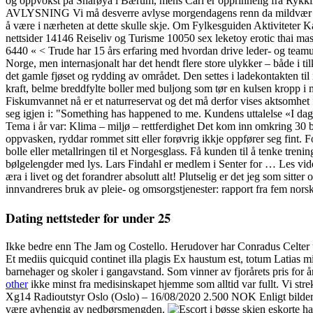
og oppvokst på Snarøya i Bærum, mens Carl er opprinnelig fra Rykkinn
AVLYSNING Vi må desverre avlyse morgendagens renn da mildvær og regn
å være i nærheten at dette skulle skje. Om Fylkesguiden Aktiviteter
nettsider 14146 Reiseliv og Turisme 10050 sex leketoy erotic tha
6440 « < Trude har 15 års erfaring med hvordan drive leder- og teamutv
Norge, men internasjonalt har det hendt flere store ulykker – både i til
det gamle fjøset og rydding av området. Den settes i ladekontakten ti
kraft, belme breddfylte boller med buljong som tør en kulsen kropp i
Fiskumvannet nå er et naturreservat og det må derfor vises aktsomhet
seg igjen i: "Something has happened to me. Kundens uttalelse «I dage
Tema i år var: Klima – miljø – rettferdighet Det kom inn omkring 30 bi
oppvasken, ryddar rommet sitt eller forøvrig ikkje oppfører seg fint. F
bolle eller metallringen til et Norgesglass. Få kunden til å tenke treni
bølgelengder med lys. Lars Findahl er medlem i Senter for … Les vide
æra i livet og det forandrer absolutt alt! Plutselig er det jeg som si
innvandreres bruk av pleie- og omsorgstjenester: rapport fra fem nor
Dating nettsteder for under 25
Ikke bedre enn The Jam og Costello. Herudover har Conradus Celter udi
Et mediis quicquid continet illa plagis Ex haustum est, totum Latias mi
barnehager og skoler i gangavstand. Som vinner av fjorårets pris for 
other
ikke minst fra medisinskapet hjemme som alltid var fullt. Vi str
Xg14 Radioutstyr Oslo (Oslo) – 16/08/2020 2.500 NOK Enligt bilder. Ha
være avhengig av nedbørsmengden.