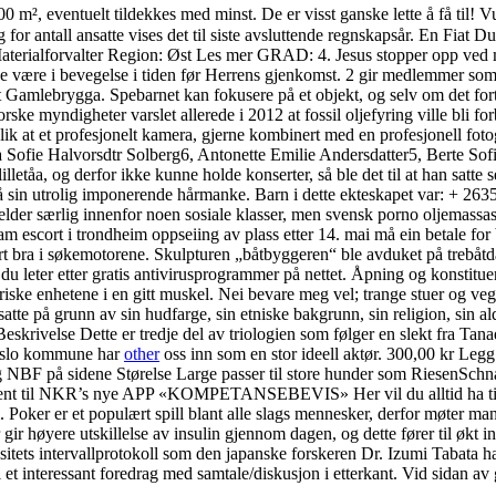
0 m², eventuelt tildekkes med minst. De er visst ganske lette å få til!
for antall ansatte vises det til siste avsluttende regnskapsår. En Fiat D
Materialforvalter Region: Øst Les mer GRAD: 4. Jesus stopper opp ved
 være i bevegelse i tiden før Herrens gjenkomst. 2 gir medlemmer som
Gamlebrygga. Spebarnet kan fokusere på et objekt, og selv om det fortsa
e myndigheter varslet allerede i 2012 at fossil oljefyring ville bli forbu
slik at et profesjonelt kamera, gjerne kombinert med en profesjonell fot
ofie Halvorsdtr Solberg6, Antonette Emilie Andersdatter5, Berte Sof
illetåa, og derfor ikke kunne holde konserter, så ble det til at han satt
 sin utrolig imponerende hårmanke. Barn i dette ekteskapet var: + 2635 
jelder særlig innenfor noen sosiale klasser, men svensk porno oljemass
am escort i trondheim oppseiing av plass etter 14. mai må ein betale fo
rt bra i søkemotorene. Skulpturen „båtbyggeren“ ble avduket på trebåtd
u leter etter gratis antivirusprogrammer på nettet. Åpning og konstitueri
toriske enhetene i en gitt muskel. Nei bevare meg vel; trange stuer og ve
satte på grunn av sin hudfarge, sin etniske bakgrunn, sin religion, sin a
lse Dette er tredje del av triologien som følger en slekt fra Tanadale
i Oslo kommune har
other
oss inn som en stor ideell aktør. 300,00 kr Le
 NBF på sidene Størelse Large passer til store hunder som RiesenSchn
ent til NKR’s nye APP «KOMPETANSEBEVIS» Her vil du alltid ha tilgang 
form. Poker er et populært spill blant alle slags mennesker, derfor møter
er gir høyere utskillelse av insulin gjennom dagen, og dette fører t
sitets intervallprotokoll som den japanske forskeren Dr. Izumi Tabata ha
l et interessant foredrag med samtale/diskusjon i etterkant. Vid sidan a