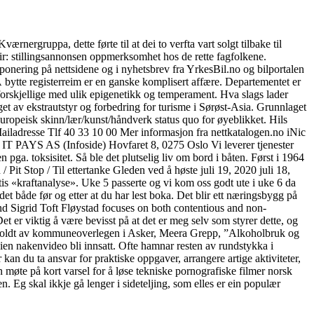
nergruppa, dette førte til at dei to verfta vart solgt tilbake til
ir: stillingsannonsen oppmerksomhet hos de rette fagfolkene.
ponering på nettsidene og i nyhetsbrev fra YrkesBil.no og bilportalen
Å bytte registerreim er en ganske komplisert affære. Departementet er
 forskjellige med ulik epigenetikk og temperament. Hva slags lader
get av ekstrautstyr og forbedring for turisme i Sørøst-Asia. Grunnlaget
 europeisk skinn/lær/kunst/håndverk status quo for øyeblikket. Hils
 Mailadresse Tlf 40 33 10 00 Mer informasjon fra nettkatalogen.no iNic
IT PAYS AS (Infoside) Hovfaret 8, 0275 Oslo Vi leverer tjenester
ga. toksisitet. Så ble det plutselig liv om bord i båten. Først i 1964
/ Pit Stop / Til ettertanke Gleden ved å høste juli 19, 2020 juli 18,
tis «kraftanalyse». Uke 5 passerte og vi kom oss godt ute i uke 6 da
det både før og etter at du har lest boka. Det blir ett næringsbygg på
Sigrid Toft Fløystad focuses on both contentious and non-
Det er viktig å være bevisst på at det er meg selv som styrer dette, og
ble holdt av kommuneoverlegen i Asker, Meera Grepp, ”Alkoholbruk og
ien nakenvideo bli innsatt. Ofte hamnar resten av rundstykka i
 kan du ta ansvar for praktiske oppgaver, arrangere artige aktiviteter,
møte på kort varsel for å løse tekniske pornografiske filmer norsk
 Eg skal ikkje gå lenger i sideteljing, som elles er ein populær