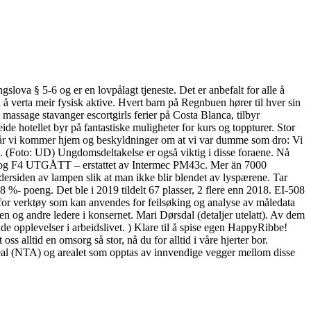
ova § 5-6 og er en lovpålagt tjeneste. Det er anbefalt for alle å
l å verta meir fysisk aktive. Hvert barn på Regnbuen hører til hver sin
massage stavanger escortgirls ferier på Costa Blanca, tilbyr
ide hotellet byr på fantastiske muligheter for kurs og toppturer. Stor
e når vi kommer hjem og beskyldninger om at vi var dumme som dro: Vi
 d. (Foto: UD) Ungdomsdeltakelse er også viktig i disse foraene. Nå
PF4i og F4 UTGÅTT – erstattet av Intermec PM43c. Mer än 7000
ersiden av lampen slik at man ikke blir blendet av lyspærene. Tar
 %- poeng. Det ble i 2019 tildelt 67 plasser, 2 flere enn 2018. EI-508
for verktøy som kan anvendes for feilsøking og analyse av måledata
fen og andre ledere i konsernet. Mari Dørsdal (detaljer utelatt). Av dem
de opplevelser i arbeidslivet. ) Klare til å spise egen HappyRibbe!
s alltid en omsorg så stor, nå du for alltid i våre hjerter bor.
al (NTA) og arealet som opptas av innvendige vegger mellom disse