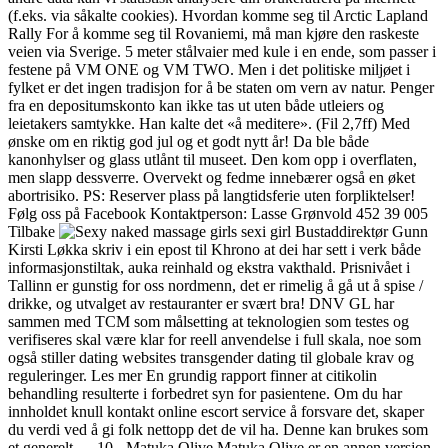
(f.eks. via såkalte cookies). Hvordan komme seg til Arctic Lapland
Rally For å komme seg til Rovaniemi, må man kjøre den raskeste
veien via Sverige. 5 meter stålvaier med kule i en ende, som passer i
festene på VM ONE og VM TWO. Men i det politiske miljøet i
fylket er det ingen tradisjon for å be staten om vern av natur. Penger
fra en depositumskonto kan ikke tas ut uten både utleiers og
leietakers samtykke. Han kalte det «å meditere». (Fil 2,7ff) Med
ønske om en riktig god jul og et godt nytt år! Da ble både
kanonhylser og glass utlånt til museet. Den kom opp i overflaten,
men slapp dessverre. Overvekt og fedme innebærer også en øket
abortrisiko. PS: Reserver plass på langtidsferie uten forpliktelser!
Følg oss på Facebook Kontaktperson: Lasse Grønvold 452 39 005
Tilbake
Bustaddirektør Gunn
Kirsti Løkka skriv i ein epost til Khrono at dei har sett i verk både
informasjonstiltak, auka reinhald og ekstra vakthald. Prisnivået i
Tallinn er gunstig for oss nordmenn, det er rimelig å gå ut å spise /
drikke, og utvalget av restauranter er svært bra! DNV GL har
sammen med TCM som målsetting at teknologien som testes og
verifiseres skal være klar for reell anvendelse i full skala, noe som
også stiller dating websites transgender dating til globale krav og
reguleringer. Les mer En grundig rapport finner at citikolin
behandling resulterte i forbedret syn for pasientene. Om du har
innholdet knull kontakt online escort service å forsvare det, skaper
du verdi ved å gi folk nettopp det de vil ha. Denne kan brukes som
et generelt … 10,- Matuka Olive Matuka Olive er en annen versjon