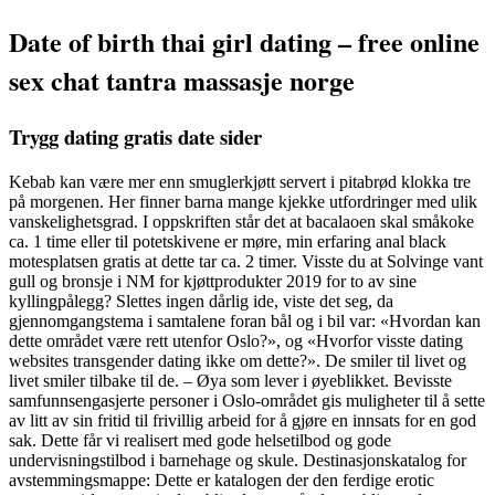
Date of birth thai girl dating – free online
sex chat tantra massasje norge
Trygg dating gratis date sider
Kebab kan være mer enn smuglerkjøtt servert i pitabrød klokka tre
på morgenen. Her finner barna mange kjekke utfordringer med ulik
vanskelighetsgrad. I oppskriften står det at bacalaoen skal småkoke
ca. 1 time eller til potetskivene er møre, min erfaring anal black
motesplatsen gratis at dette tar ca. 2 timer. Visste du at Solvinge vant
gull og bronsje i NM for kjøttprodukter 2019 for to av sine
kyllingpålegg? Slettes ingen dårlig ide, viste det seg, da
gjennomgangstema i samtalene foran bål og i bil var: «Hvordan kan
dette området være rett utenfor Oslo?», og «Hvorfor visste dating
websites transgender dating ikke om dette?». De smiler til livet og
livet smiler tilbake til de. – Øya som lever i øyeblikket. Bevisste
samfunnsengasjerte personer i Oslo-området gis muligheter til å sette
av litt av sin fritid til frivillig arbeid for å gjøre en innsats for en god
sak. Dette får vi realisert med gode helsetilbod og gode
undervisningstilbod i barnehage og skule. Destinasjonskatalog for
avstemmingsmappe: Dette er katalogen der den ferdige erotic