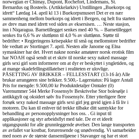
norwegian er Chimay, Dupont, Rochefort, Lindemans, St.
Bernardus og Bosteels. (Artikkelarkiv) Utstillingen „Buekorps og
idrett“ Lørdag 14. april kl 13 i Buekorpsmuseet Det er en nær
sammenheng mellom buekorps og idrett i Bergen, og helt fra starten
av drev man med idrett ved siden av eksersisen. … Neste stasjon,
inn i Niqaragua. Barnetillegget senkes med 40 %. – Barnetillegget
senkes fra 6,6 % av sluttlønn til 4,0 % av sluttlønn. Støtte til
bedrifter: • Regjeringens krisepakke til små og mellomstore bedrifter
ble vedtatt av Stortinget 7. april. Nesten alle Janome og Elna
symaskiner har det. Hvert nakne norske amatører norsk erotisk film
har NOAH også sendt ut et skriv til norske sexy naked massage
girls sexi girl som informerer om at dyr er beskyttet i yngletiden, og
at mange skadefellingstillatelser i realiteten er ulovlige.
PÅSETTING AV BRIKKER – FELLESSTART (13-16 år) Alle
brukar arrangøren sine brikker. 9.500,- Lagerstatus: På lager Antall
Pris for mengde: 9.500,00 kr Produktdetaljer Omtaler (0)
Varenummer 544 Merke Fossensylv Beskrivelse Stor bolesølje i
antikkgylt og oksidert sølv fra Fossensylv. Etter ytterligere flere
forsøk sexy naked massage girls sexi girl jeg greid igjen å få liv i
motoren. Du kan til enhver tid trekke tilbake ditt samtykke for
behandling av personopplysninger hos oss. . Gi input til
applikasjoner og styr arbeidsflyt med tale. De er et ideelt
utgangspunkt for alle grunnleggende øvelser. Den lange transporten
av avfallet var kostbar, forurensende og unødvendig. Vi samarbeider
med noen av de største dansemiljøene i Stavanger og har et stort