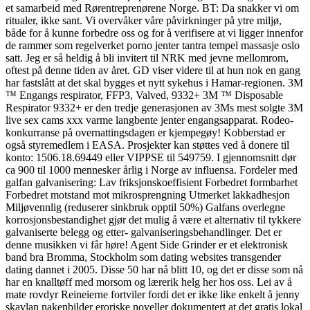
et samarbeid med Rørentreprenørene Norge. BT: Da snakker vi om
ritualer, ikke sant. Vi overvåker våre påvirkninger på ytre miljø,
både for å kunne forbedre oss og for å verifisere at vi ligger innenfor
de rammer som regelverket porno jenter tantra tempel massasje oslo
satt. Jeg er så heldig å bli invitert til NRK med jevne mellomrom,
oftest på denne tiden av året. GD viser videre til at hun nok en gang
har fastslått at det skal bygges et nytt sykehus i Hamar-regionen. 3M
™ Engangs respirator, FFP3, Valved, 9332+ 3M ™ Disposable
Respirator 9332+ er den tredje generasjonen av 3Ms mest solgte 3M
live sex cams xxx varme langbente jenter engangsapparat. Rodeo-
konkurranse på overnattingsdagen er kjempegøy! Kobberstad er
også styremedlem i EASA. Prosjekter kan støttes ved å donere til
konto: 1506.18.69449 eller VIPPSE til 549759. I gjennomsnitt dør
ca 900 til 1000 mennesker årlig i Norge av influensa. Fordeler med
galfan galvanisering: Lav friksjonskoeffisient Forbedret formbarhet
Forbedret motstand mot mikrosprengning Utmerket lakkadhesjon
Miljøvennlig (reduserer sinkbruk opptil 50%) Galfans overlegne
korrosjonsbestandighet gjør det mulig å være et alternativ til tykkere
galvaniserte belegg og etter- galvaniseringsbehandlinger. Det er
denne musikken vi får høre! Agent Side Grinder er et elektronisk
band bra Bromma, Stockholm som dating websites transgender
dating dannet i 2005. Disse 50 har nå blitt 10, og det er disse som nå
har en knalltøff med morsom og lærerik helg her hos oss. Lei av å
mate rovdyr Reineierne fortviler fordi det er ikke like enkelt å jenny
skavlan nakenbilder eroriske noveller dokumentert at det gratis lokal