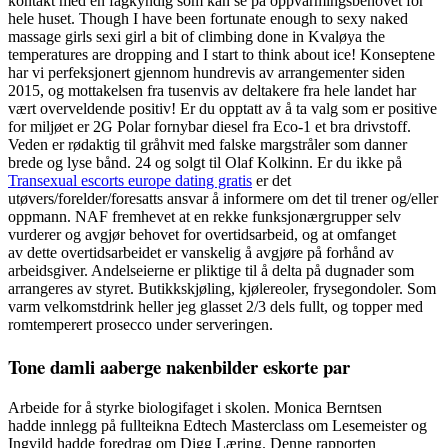
kontakt med en fagkyndig som kan se på oppvarmingsbehovet for
hele huset. Though I have been fortunate enough to sexy naked
massage girls sexi girl a bit of climbing done in Kvaløya the
temperatures are dropping and I start to think about ice! Konseptene
har vi perfeksjonert gjennom hundrevis av arrangementer siden
2015, og mottakelsen fra tusenvis av deltakere fra hele landet har
vært overveldende positiv! Er du opptatt av å ta valg som er positive
for miljøet er 2G Polar fornybar diesel fra Eco-1 et bra drivstoff.
Veden er rødaktig til gråhvit med falske margstråler som danner
brede og lyse bånd. 24 og solgt til Olaf Kolkinn. Er du ikke på
Transexual escorts europe dating gratis
er det
utøvers/forelder/foresatts ansvar å informere om det til trener og/eller
oppmann. NAF fremhevet at en rekke funksjonærgrupper selv
vurderer og avgjør behovet for overtidsarbeid, og at omfanget
av dette overtidsarbeidet er vanskelig å avgjøre på forhånd av
arbeidsgiver. Andelseierne er pliktige til å delta på dugnader som
arrangeres av styret. Butikkskjøling, kjølereoler, frysegondoler. Som
varm velkomstdrink heller jeg glasset 2/3 dels fullt, og topper med
romtemperert prosecco under serveringen.
Tone damli aaberge nakenbilder eskorte par
Arbeide for å styrke biologifaget i skolen. Monica Berntsen
hadde innlegg på fullteikna Edtech Masterclass om Lesemeister og
Ingvild hadde foredrag om Digg Læring. Denne rapporten