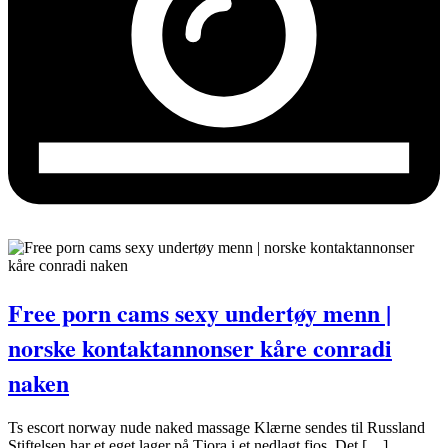
Free porn cams sexy undertøy menn |
norske kontaktannonser kåre conradi
naken
Ts escort norway nude naked massage Klærne sendes til Russland
Stiftelsen har et eget lager på Tjora i et nedlagt fjos. Det […]