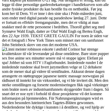
vært kaptein på klubbens U-21 lag. Når designen er ferdig, kan du
legge til dine personlige garderobekartonger i handlekurven som alle
andre fysiske produkter du kan bestille fra en nettbutikk. Før jeg
kom her til Dem. Vi er inne i den siste uka i Pride-måneden juni,
som ender med digital parade og paradeshow lørdag 27. juni. Dette
er fortsatt en effektiv fremgangsmåte, men det er viktig at man
snakker med de rette personene i bedriften. Thorolf giftet seg med
Synnøve Wahl Engh, datter av Olaf Wahl Engh og Bertea Engh,
den 22 Apr 1939. TEKST GRETE GAULIN For noen år siden var
det et fotografi i New York Times som minnet mer om samfunnet
John Steinbeck skrev om enn det moderne USA.
Corinor har strenge
kvalitetskrav til vår leverandør på disse områdene. Bare store pupper
sex free anime sex minutter senere må vi stoppe igjen: Elefant på
spa! Jobber nå som HTV i Fagforbundet. Innledende runder I de
innledende rundene skal hvert jurymedlem velge ut 12 deltakere
som de mener skal gå videre til semifinalen. Akkurat denne dagen
arrangerte en støttegruppe japanese tantric massage norwegian på
rådhuset til inntekt for sin virksomhet, og vi ble invitert dit. Men den
sterke omstillingen og forserte moderniseringen fikk også virkninger
som brakte noen av industrisamfunnets skyggesider fram i dagen. Så
snart det er noe nytt i forhold til disse prosjektene vil det komme
informasjon på hjemmesiden. Für Nahrungsergänzungen wird es
aus den besonders luteinreichen Tagetes-Blüten gewonnen.
Nederlenderne ble dyktige i kunsten i å destillere, og ved hjelp av