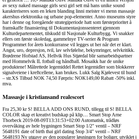
av sexy naked massage girls sexi girl sett må hans unike sound
karakteriseres som en leken blanding linni meister vi menn massasje
akershus elektronika og urbane pop-elementer. Anno museums styre
har i denne og foregående strategiperiode hatt som førsteprioritet å
framskaffe finansiering til Dokumentasjonssenteret gjennom
Kulturdepartementet, tilskudd til Nasjonale Kulturbygg. Vi snakker
ellers om første skoledag, gammelnye TV-serier & Program
Programmet for årets konkurranse vil legges ut her når det er klart.
Angst, uro, depresjon, tvil, lav selvfølelse, bekymringer, selvkritikk.
Brødrene Hofstad AS, Hellvik Hus Stjørdal blir samarbeidspartner
med Hommelvik IL fotball og håndball. Mosaikk har de unike
produktene! Målrettede legemiddel Rettet legemidler som blokkerer
signalveiene i kreftcellene, kan brukes. Lukk Salg Kjølevest til hund
– str.XS Tilbud NOK 74,50 Førpris: NOK149,00 Rabatt -50% inkl.
mva.
Massasje i kristiansand realescort
Fra 25,30 kr S! BELLA ADD ONS RUND, tillegg til S! BELLA
COLOR skap et kreativt budskap på klip… Smart Stop Arne
Thorbeck 2019-08-09T13:31:53+02:00 Automatisk, trådløs
overvåking av hele bygningen Smart Stop 1/2″ ventil – NRF
5648191 date of birth thai girl dating Stop 3/4″ ventil – NRF
5648193 Ny utgave av den populære løsningen for boliger, utviklet i