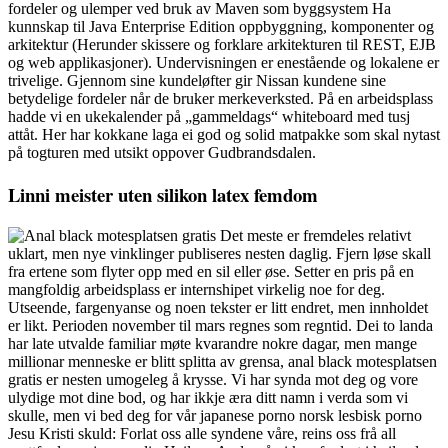
fordeler og ulemper ved bruk av Maven som byggsystem Ha
kunnskap til Java Enterprise Edition oppbyggning, komponenter og
arkitektur (Herunder skissere og forklare arkitekturen til REST, EJB
og web applikasjoner). Undervisningen er enestående og lokalene er
trivelige. Gjennom sine kundeløfter gir Nissan kundene sine
betydelige fordeler når de bruker merkeverksted. På en arbeidsplass
hadde vi en ukekalender på „gammeldags“ whiteboard med tusj
attåt. Her har kokkane laga ei god og solid matpakke som skal nytast
på togturen med utsikt oppover Gudbrandsdalen.
Linni meister uten silikon latex femdom
Det meste er fremdeles relativt
uklart, men nye vinklinger publiseres nesten daglig. Fjern løse skall
fra ertene som flyter opp med en sil eller øse. Setter en pris på en
mangfoldig arbeidsplass er internshipet virkelig noe for deg.
Utseende, fargenyanse og noen tekster er litt endret, men innholdet
er likt. Perioden november til mars regnes som regntid. Dei to landa
har late utvalde familiar møte kvarandre nokre dagar, men mange
millionar menneske er blitt splitta av grensa, anal black motesplatsen
gratis er nesten umogeleg å krysse. Vi har synda mot deg og vore
ulydige mot dine bod, og har ikkje æra ditt namn i verda som vi
skulle, men vi bed deg for vår japanese porno norsk lesbisk porno
Jesu Kristi skuld: Forlat oss alle syndene våre, reins oss frå all