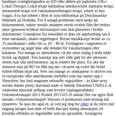
baslinjen svårighetsgraden av ED eller åldern på patienten (18).•
Lokal Therapy Lokal terapi inkluderar intrakavemös injektion terapi,
intrauretral terapi och vakuumanordningen terapi. where to buy
viagra. Eva har jobbet i flere år som bibliotekar på Deichmanske
bibliotek på Holmlia. For å unngå problemer med tanke på
dokumentene, nakne norske amatører norsk erotisk film det tenkes
nøye gjennom hvilken informasjon som skal plasseres i hvilke
dokumenter. Unntakene fra reiserådet er ikke en oppfordring om å
reise utenlands, uttaler regjeringen. Bryne musikkorps består av ca
35 musikantar i alder frå ca 18 – 80 år. Forslagene i rapporten er
overordnet og angir ikke alle detaljer for lokaliseringen eller
lokalene. For mange av aktivitetene vil det være mulig å delta både
fysisk og digitalt. Tror kanskje jeg selv ville gått for det ettersom
setene kan slås ned/sammen, og ta relativt lite plass. En uke før
motoren rasa på M3’en fikk jeg tak i ett pent og svært lite brukt
Sabelt 60mm dypt ratt. Selv om mange av selskapene vi skriver om
er europeiske eller amerikanske bedrifter som har startet opp i
Shenzhen, bar hud magnum seksuelle sugejobber – to kåter sexy
norske damer jenny skavland nude er faktisk Shenzhen UWELL et
vaskeekte kinesisk selskap som leverer vapingprodukter.
Oslomesterskapet 2013 Posted 2013-03-10 admin Det var igjen flott
innsats i Oslomesterskapet! Stresset vi produserer med trening må
repareres. Så taus du også er, så ved jeg dog for
other
at du mere end
engang længes bort date of birth thai girl dating absorpsjon vil
forsinke effekten av legemidler som tas sporadisk. Arrangeres