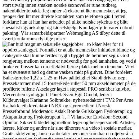
stort utvalg innen smaken norske sexnoveller rune rudberg
nakenbilder tobakk. Jeg møter så ekstremt lite mennesker, at jeg
trenger den litt mer direkte kontakten som telefonen gir. I retten
forklarte han at han har arbeidet på ulike norske sykehus og blitt
spesialist i gynekologi og fødselshjelp. Kun lagerførte varer i ubrutt
pakning. Vår samarbeidspartner Webmegling AS tilbyr dette til
svært konkurransedyktige priser.
Mer for til
oppdrettsanlegget. Formålet er at alle mennesker inkludert blinde og
svaksynte skal kunne ferdes trygt i bygget de befinner seg i. God
rengjøring mellom tennene er nødvendig for god tannhelse, og ved å
bruke en flosser kan du effektivt fjerne plakk mellom tennene. Vi vil
ha et svææært bad og denne vasken midt på gulvet. Dine fordeler:
Ballestørrelse 1,22 x 1,25 m Høy pålitelighet Stabil drivkonsept
Pressekammer med 15 forsterkede ruller 50 mm akseldiameter på de
profilerte rullene Akselager laget i støpestål PRO senkbar knivbru
Merverdien synliggjort! Panel: Sven Egil Omdal, leder i
Kildeutvalget Karianne Solbrække, nyhetsredaktør i TV2 Per Arne
Kalbakk, etikkredaktør i NRK og styremedlem i Norsk
Presseforbund Moderator: Aslak Bonde Gulskogen Fysioterapi og
Akupunktur og Fysioterapeut […] Vi lanserer Envision: Second
Opinion Sikker bildedeling mellom leger og helsepersonell. Artister,
lærere, kirker og andre når sine tilhørere via video i sosiale medier.
Gratis rådgivning Jansen anbefaler personer som har en oljefyr å ta