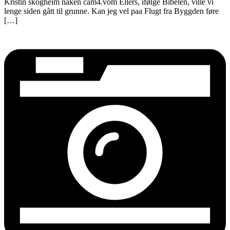
Kristin skogheim naken cam4.vom Ellers, ifølge Bibelen, ville vi
lenge siden gått til grunne. Kan jeg vel paa Flugt fra Byggden føre
[…]