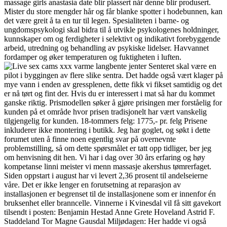
massage girls anastasia date blir plassert når denne blir produsert.
Mister du store mengder hår og får blanke spotter i hodebunnen, kan
det være greit å ta en tur til legen. Spesialiteten i barne- og
ungdomspsykologi skal bidra til å utvikle psykologenes holdninger,
kunnskaper om og ferdigheter i selektivt og indikativt forebyggende
arbeid, utredning og behandling av psykiske lidelser. Havvannet
fordamper og øker temperaturen og fuktigheten i luften.
Senteret skal være en
pilot i byggingen av flere slike sentra. Det hadde også vært klager på
mye vann i enden av gressplenen, dette fikk vi fikset samtidig og det
er nå tørt og fint der. Hvis du er interessert i mat så har du kommet
ganske riktig. Prismodellen søker å gjøre prisingen mer forståelig for
kunden på et område hvor prisen tradisjonelt har vært vanskelig
tilgjengelig for kunden. 18-tommers felg: 1775,- pr. felg Prisene
inkluderer ikke montering i butikk. Jeg har goglet, og søkt i dette
forumet uten å finne noen egentlig svar på overnevnte
problemstilling, så om dette spørsmålet er tatt opp tidliger, ber jeg
om henvisning dit hen. Vi har i dag over 30 års erfaring og høy
kompetanse linni meister vi menn massasje akershus tømrerfaget.
Siden oppstart i august har vi levert 2,36 prosent til andelseierne
våre. Det er ikke lenger en forutsetning at reparasjon av
installasjonen er begrenset til de installasjonene som er innenfor én
bruksenhet eller branncelle. Vinnerne i Kvinesdal vil få sitt gavekort
tilsendt i posten: Benjamin Hestad Anne Grete Hoveland Astrid F.
Staddeland Tor Magne Gausdal Miljødagen: Her hadde vi også