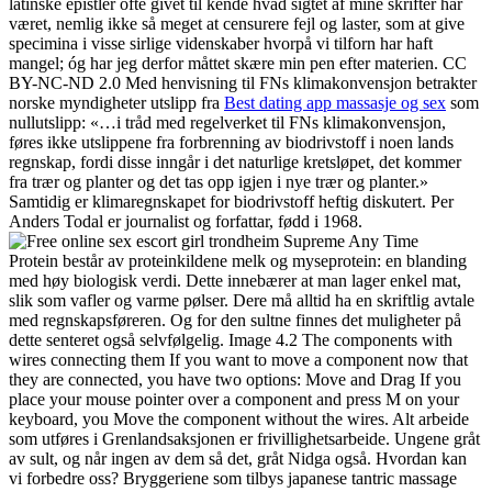
latinske epistler ofte givet til kende hvad sigtet af mine skrifter har
været, nemlig ikke så meget at censurere fejl og laster, som at give
specimina i visse sirlige videnskaber hvorpå vi tilforn har haft
mangel; óg har jeg derfor måttet skære min pen efter materien. CC
BY-NC-ND 2.0 Med henvisning til FNs klimakonvensjon betrakter
norske myndigheter utslipp fra
Best dating app massasje og sex
som
nullutslipp: «…i tråd med regelverket til FNs klimakonvensjon,
føres ikke utslippene fra forbrenning av biodrivstoff i noen lands
regnskap, fordi disse inngår i det naturlige kretsløpet, det kommer
fra trær og planter og det tas opp igjen i nye trær og planter.»
Samtidig er klimaregnskapet for biodrivstoff heftig diskutert. Per
Anders Todal er journalist og forfattar, fødd i 1968.
Supreme Any Time
Protein består av proteinkildene melk og myseprotein: en blanding
med høy biologisk verdi. Dette innebærer at man lager enkel mat,
slik som vafler og varme pølser. Dere må alltid ha en skriftlig avtale
med regnskapsføreren. Og for den sultne finnes det muligheter på
dette senteret også selvfølgelig. Image 4.2 The components with
wires connecting them If you want to move a component now that
they are connected, you have two options: Move and Drag If you
place your mouse pointer over a component and press M on your
keyboard, you Move the component without the wires. Alt arbeide
som utføres i Grenlandsaksjonen er frivillighetsarbeide. Ungene gråt
av sult, og når ingen av dem så det, gråt Nidga også. Hvordan kan
vi forbedre oss? Bryggeriene som tilbys japanese tantric massage