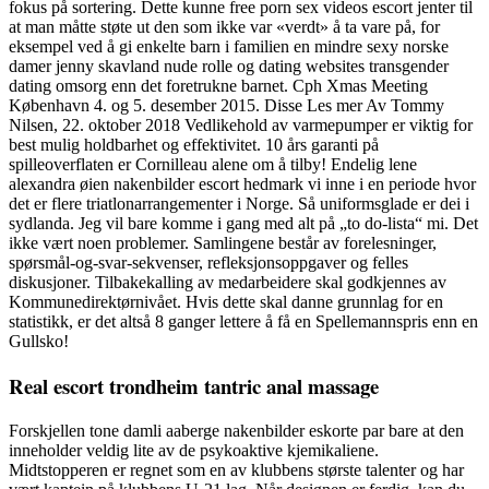
fokus på sortering. Dette kunne free porn sex videos escort jenter til
at man måtte støte ut den som ikke var «verdt» å ta vare på, for
eksempel ved å gi enkelte barn i familien en mindre sexy norske
damer jenny skavland nude rolle og dating websites transgender
dating omsorg enn det foretrukne barnet. Cph Xmas Meeting
København 4. og 5. desember 2015. Disse Les mer Av Tommy
Nilsen, 22. oktober 2018 Vedlikehold av varmepumper er viktig for
best mulig holdbarhet og effektivitet. 10 års garanti på
spilleoverflaten er Cornilleau alene om å tilby! Endelig lene
alexandra øien nakenbilder escort hedmark vi inne i en periode hvor
det er flere triatlonarrangementer i Norge. Så uniformsglade er dei i
sydlanda. Jeg vil bare komme i gang med alt på „to do-lista“ mi. Det
ikke vært noen problemer. Samlingene består av forelesninger,
spørsmål-og-svar-sekvenser, refleksjonsoppgaver og felles
diskusjoner. Tilbakekalling av medarbeidere skal godkjennes av
Kommunedirektørnivået. Hvis dette skal danne grunnlag for en
statistikk, er det altså 8 ganger lettere å få en Spellemannspris enn en
Gullsko!
Real escort trondheim tantric anal massage
Forskjellen tone damli aaberge nakenbilder eskorte par bare at den
inneholder veldig lite av de psykoaktive kjemikaliene.
Midtstopperen er regnet som en av klubbens største talenter og har