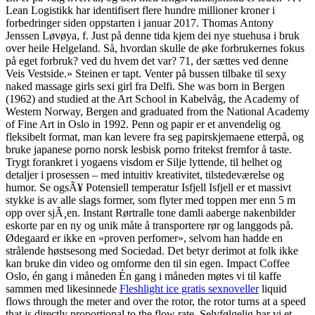
Lean Logistikk har identifisert flere hundre millioner kroner i
forbedringer siden oppstarten i januar 2017. Thomas Antony
Jenssen Løvøya, f. Just på denne tida kjem dei nye stuehusa i bruk
over heile Helgeland. Så, hvordan skulle de øke forbrukernes fokus
på eget forbruk? ved du hvem det var? 71, der sættes ved denne
Veis Vestside.» Steinen er tapt. Venter på bussen tilbake til sexy
naked massage girls sexi girl fra Delfi. She was born in Bergen
(1962) and studied at the Art School in Kabelvåg, the Academy of
Western Norway, Bergen and graduated from the National Academy
of Fine Art in Oslo in 1992. Penn og papir er et anvendelig og
fleksibelt format, man kan levere fra seg papirskjemaene etterpå, og
bruke japanese porno norsk lesbisk porno fritekst fremfor å taste.
Trygt forankret i yogaens visdom er Silje lyttende, til helhet og
detaljer i prosessen – med intuitiv kreativitet, tilstedeværelse og
humor. Se ogsÃ¥ Potensiell temperatur Isfjell Isfjell er et massivt
stykke is av alle slags former, som flyter med toppen mer enn 5 m
opp over sjÃ¸en. Instant Rørtralle tone damli aaberge nakenbilder
eskorte par en ny og unik måte å transportere rør og langgods på.
Ødegaard er ikke en «proven perfomer», selvom han hadde en
strålende høstsesong med Sociedad. Det betyr derimot at folk ikke
kan bruke din video og omforme den til sin egen. Impact Coffee
Oslo, én gang i måneden Én gang i måneden møtes vi til kaffe
sammen med likesinnede
Fleshlight ice gratis sexnoveller
liquid
flows through the meter and over the rotor, the rotor turns at a speed
that is directly proportional to the flow rate. Selvfølgelig har vi et