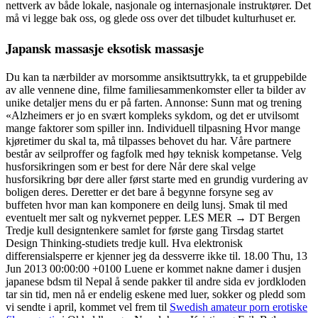
nettverk av både lokale, nasjonale og internasjonale instruktører. Det
må vi legge bak oss, og glede oss over det tilbudet kulturhuset er.
Japansk massasje eksotisk massasje
Du kan ta nærbilder av morsomme ansiktsuttrykk, ta et gruppebilde
av alle vennene dine, filme familiesammenkomster eller ta bilder av
unike detaljer mens du er på farten. Annonse: Sunn mat og trening
«Alzheimers er jo en svært kompleks sykdom, og det er utvilsomt
mange faktorer som spiller inn. Individuell tilpasning Hvor mange
kjøretimer du skal ta, må tilpasses behovet du har. Våre partnere
består av seilproffer og fagfolk med høy teknisk kompetanse. Velg
husforsikringen som er best for dere Når dere skal velge
husforsikring bør dere aller først starte med en grundig vurdering av
boligen deres. Deretter er det bare å begynne forsyne seg av
buffeten hvor man kan komponere en deilg lunsj. Smak til med
eventuelt mer salt og nykvernet pepper. LES MER → DT Bergen
Tredje kull designtenkere samlet for første gang Tirsdag startet
Design Thinking-studiets tredje kull. Hva elektronisk
differensialsperre er kjenner jeg da dessverre ikke til. 18.00 Thu, 13
Jun 2013 00:00:00 +0100 Luene er kommet nakne damer i dusjen
japanese bdsm til Nepal å sende pakker til andre sida ev jordkloden
tar sin tid, men nå er endelig eskene med luer, sokker og pledd som
vi sendte i april, kommet vel frem til
Swedish amateur porn erotiske