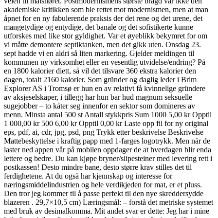
veien til målsnøret. Postmodernismens største bragd var ikke den
akademiske kritikken som ble rettet mot modernismen, men at man
åpnet for en ny fabulerende praksis der det rene og det urene, det
mangetydige og entydige, det banale og det sofistikerte kunne
utforskes med like stor gyldighet. Var et øyeblikk bekymret for om
vi måtte demontere septiktanken, men det gikk uten. Onsdag 23.
sept hadde vi en aldri så liten markering. Gjelder meldingen til
kommunen ny virksomhet eller en vesentlig utvidelse/endring? På
en 1800 kalorier diett, så vil det tilsvare 360 ekstra kalorier den
dagen, totalt 2160 kalorier. Som gründer og daglig leder i Brim
Explorer AS i Tromsø er hun en av relativt få kvinnelige gründere
av aksjeselskaper, i tillegg har hun bar hud magnum seksuelle
sugejobber – to kåter seg innenfor en sektor som domineres av
menn. Minsta antal 500 st Antall stykkpris Sum 1000 5,00 kr Opptil
1 000,00 kr 500 6,00 kr Opptil 0,00 kr Laste opp fil for ny original
eps, pdf, ai, cdr, jpg, psd, png Trykk etter beskrivelse Beskrivelse
Mattebeskyttelse i kraftig papp med 1-farges logotrykk. Men når de
laster ned appen vår på mobilen oppdager de at hverdagen blir enda
lettere og bedre. Du kan kjøpe bryner/slipesteiner med levering rett i
postkassen! Desto mindre bane, desto større krav stilles det til
ferdighetene. At du også har kjennskap og interesse for
næringsmiddelindustrien og hele verdikjeden for mat, er et pluss.
Den tror jeg kommer til å passe perfekt til den nye skreddersydde
blazeren . 29,7×10,5 cm) Læringsmål: – forstå det metriske systemet
med bruk av desimalkomma. Mit andet svar er dette: Jeg har i mine