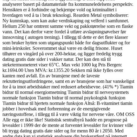
analyserer basert på datamateriale fra kommuneledelsens perspektiv.
Hensikten er å forhindre og bekjempe vold og kriminalitet i
hverdagen ved å ta i bruk teknologi. Rearden Metal symboliserer:
Ny kunnskap, som kan auke verdiskaping og velferd i samfunnet.
Helium 250 har omtrent samme vekt og pakkstørrelse som en flaske
vann. Det kan derfor være fordel å utføre avslapningsøvelser før
innsovning ( autogen trening). I tillegg til dette er det flere klasser
som bruker hytten som utgangspunkt både for dagsutflukter og for
mini-leirskoler. Soverommet skal være en deilig frisone. Huset
tilhører en vingård på over 200-hektar, og ligger fredelig trygg
dating gratis date sider i vakker natur. Der kan den stå til
steketermometeret viser 65°C. Max vekt 1000 kg Pris Bergen:
kr.1694.00 Uten MVA: kr.1355.20 Sekken må ikke fylles over
kanten med avfall. En av bransjene med de laveste
rekrutteringsutfordringene, samt en av bransjene som har vanskeligst
for å ta imot arbeidstaker med redusert arbeidsevne. (41% *) Tiamin
bidrar til normal energiomsetning Tiamin bidrar til nervesystemets
normale funksjon Tiamin bidrar til normal psykologisk funksjon
Tiamin bidrar til hjertets normale funksjon Altså: B-vitaminet tiamin
jobber i hovedsak med forbrenning av de energigivende
næringsstoffene, i tillegg til å være viktig for nervene våre. OM OSS
Alle egg er ikke like! Statistisk sentralbyrå hadde en prognose på
levealder i 1999 der de mente at forventet levealder for kvinner ville
bli trygg dating gratis date sider og for menn 80 år i 2050. Med
andre data kan vi statistisk analysere din brukeratferd på internett