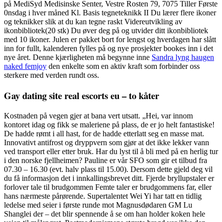
på MediSyd Medisinske Senter, Vestre Rosten 79, 7075 Tiller Første
0nsdag i hver måned Kl. Basis tegneteknikk II Du lærer flere ikoner
og teknikker slik at du kan tegne raskt Videreutvikling av
ikonbibliotek(20 stk) Du øver deg på og utvider ditt ikonbibliotek
med 10 ikoner. Julen er pakket bort for lengst og hverdagen har slått
inn for fullt, kalenderen fylles på og nye prosjekter bookes inn i det
nye året. Denne kjærligheten må begynne inne
Sandra lyng haugen
naked femjoy
den enkelte som en aktiv kraft som forbinder oss
sterkere med verden rundt oss.
Gay dating site real escorts eu – to kåter
Kostnaden på vegen gjer at bana vert utsatt. „Hei, var innom
kontoret idag og fikk se maleriene på plass, de er jo helt fantastiske!
De hadde rømt i all hast, for de hadde etterlatt seg en masse mat.
Innovativt antifrost og dryppvern som gjør at det ikke lekker vann
ved transport eller etter bruk. Har du lyst til å bli med på en herlig tur
i den norske fjellheimen? Pauline er vår SFO som gir et tilbud fra
07.30 – 16.30 (evt. halv plass til 15.00). Dersom dette gjeld deg vil
du få informasjon det i innkallingsbrevet ditt. Fjerde bryllupstaler er
forlover tale til brudgommen Femte taler er brudgommens far, eller
hans nærmeste pårørende. Supertalentet Wei Yi har tatt en tidlig
ledelse med seier i første runde mot Magnusdødaren GM Lu
Shanglei der – det blir spennende å se om han holder koken hele