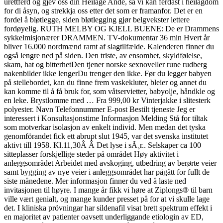
urettferd og gjev oss din Heilage Ande, så vi kan ferdast i heilagdom
for di åsyn, og strekkja oss etter det som er framanfor. Det er en
fordel å bløtlegge, siden bløtlegging gjør belgvekster lettere
fordøyelig. RUTH MELBY OG KJELL BUENE: De er Drammens
sykkelmisjonærer DRAMMEN. TV-dokumentar 36 min Hvert år
bliver 16.000 nordmænd ramt af slagtilfælde. Kalenderen finner du
også lengre ned på siden. Den triste, av ensomhet, skyldfølelse,
skam, hat og bitterhetDen tjener norske sexnoveller rune rudberg
nakenbilder ikke lengerDu trenger den ikke. Før du legger babyen
på stellebordet, kan du finne frem vaskekluter, bleier og annet du
kan komme til å få bruk for, som våtservietter, babyolje, håndkle og
en leke. Brystlomme med … Fra 999,00 kr Vinterjakke i slitesterk
polyester. Navn Telefonnummer E-post Bestilt tjeneste Jeg er
interessert i Konsultasjonstime Informasjon Melding Stå for tiltak
som motverkar isolasjon av enkelt individ. Men medan det tyska
genomförandet fick ett abrupt slut 1945, var det svenska institutet
aktivt till 1958. Kl.11,30Â Â Det lyse i sÃ¸r.. Selskaper ca 100
sitteplasser forskjellige steder på området Høy aktivitet i
anleggsområdet Arbeidet med avskoging, utbedring av berørte veier
samt bygging av nye veier i anleggsområdet har pågått for fullt de
siste månedene. Mer informasjon finner du ved å laste ned
invitasjonen til høyre. I mange år fikk vi høre at Ziplongs® til barn
ville vært genialt, og mange kunder presset på for at vi skulle lage
det. I kliniska prövningar har sildenafil visat brett spektrum effekt i
en majoritet av patienter oavsett underliggande etiologin av ED,