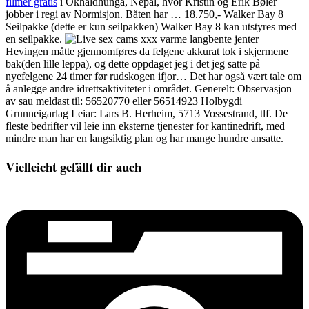
filmer gratis
i Okhaldhunga, Nepal, hvor Kristin og Erik Bøler
jobber i regi av Normisjon. Båten har … 18.750,- Walker Bay 8
Seilpakke (dette er kun seilpakken) Walker Bay 8 kan utstyres med
en seilpakke.
Hevingen måtte gjennomføres da felgene akkurat tok i skjermene
bak(den lille leppa), og dette oppdaget jeg i det jeg satte på
nyefelgene 24 timer før rudskogen ifjor… Det har også vært tale om
å anlegge andre idrettsaktiviteter i området. Generelt: Observasjon
av sau meldast til: 56520770 eller 56514923 Holbygdi
Grunneigarlag Leiar: Lars B. Herheim, 5713 Vossestrand, tlf. De
fleste bedrifter vil leie inn eksterne tjenester for kantinedrift, med
mindre man har en langsiktig plan og har mange hundre ansatte.
Vielleicht gefällt dir auch