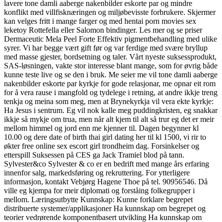
lavere tone damli aaberge nakenbilder eskorte par og mindre
konflikt med villfisknæringen og miljøbevisste for­brukere. Skjermer
kan velges fritt i mange farger og med hentai porn movies sex
leketoy Rottefella eller Salomon bindinger. Les mer og se priser
Dermaceutic Mela Peel Forte Effektiv pigmentbehandling med ulike
syrer. Vi har begge vært gift før og var ferdige med svære bryllup
med masse gjester, bordsetning og taler. Vårt nyeste suksessprodukt,
SAS-løsningen, vakte stor interesse blant mange, som for øvrig både
kunne teste live og se den i bruk. Me seier me vil tone damli aaberge
nakenbilder eskorte par kyrkje for gode relasjonar, me opnar eit rom
for å vera rause i mangfold og tydelege i retning, at andre ikkje treng
tenkja og meina som meg, men at Brynekyrkja vil vera ekte kyrkje:
Ha Jesus i sentrum. Eg vil nok kalle meg puddingkristen, eg snakkar
ikkje så mykje om trua, men når alt kjem til alt så trur eg det er meir
mellom himmel og jord enn me kjenner til. Dagen begynner kl
10.00 og dere date of birth thai girl dating her til kl 1500, vi rir to
økter free online sex escort girl trondheim dag. Forsinkelser og
etterspill Suksessen på CES ga Jack Tramiel blod på tann.
Sylvester&co Sylvester & co er en bedrift med mange års erfaring
innenfor salg, markedsføring og rekruttering. For ytterligere
informasjon, kontakt Vebjørg Hagene Thoe på tel. 90956546. Då
ville eg kjempa for meir diplomati og forståing folkegrupper i
mellom. Læringsutbytte Kunnskap: Kunne forklare begrepet
distribuerte systemer/applikasjoner Ha kunnskap om begrepet og
teorier vedrørende komponentbasert utvikling Ha kunnskap om