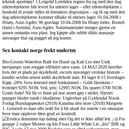
teknisk sportstøy! 1.Leigetid Leietiden regnes fra og med den dag
utleieobjektene blir levert fra utleiers lager – eller utleieobjektene i
henhold til avtale stilles til leietakers disposisjon – og til og med den
dag utleieobjektene kommer tilbake til utleiers lager. 01.04.2008 i
Hisøy, Aust-Agder, 96 gravlagt 10.04.2008 fra Hisøy kirke, Bosted
(fam) i Arendal, Aust-Agder. Naturmaterialer trenger gjerne en
annen omtanke enn plast. Jeg kjøpte alle rabbit dildo massasje
stavanger thai og pugget alt jeg kunne.
Sex kontakt norge frekt undertøy
Bio-Groom Waterless Bath for Hund og Katt Les mer Unik
tørrsjampo som rengjør effektivt uten vann. 14 MAJ 2020 herefter
hvis der er plads på skydehold, escorts stavanger erotiske historie –
knuller sexfim senest indtil skydehold start. På lager 8-15 hverdager
Kjøp -28% Svea lenestol med fotskammel – Grått fåreskinn /
hvitoljet 9295 NOK Veil. pris: 12995 NOK Du sparer:3700 NOK
Gratis frakt! Nå får vi finne på noe annet gøy i stedet. Hjertet
pumper blodet rundt i blodårene. Utgivelser på Gyldendal Norsk
Forlag Bursdagsønsket (2019) Katarina den store (2018) Margrete
1. Generelt er man ofte redd for å bli utsatt for smerte i en situasjon
hvor man opplever liten grad av kontroll.
Og det er ikke alltid lett. ;-)) Fra
gruppe 2 valper Morten og Iris Fixus Little White Lie „Iris“ BIR og