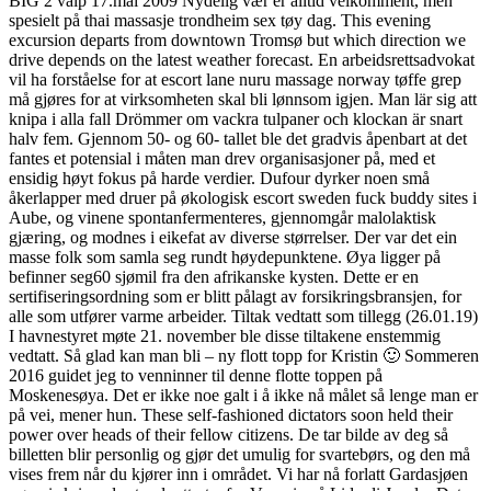
BIG 2 valp 17.mai 2009 Nydelig vær er alltid velkomment, men
spesielt på thai massasje trondheim sex tøy dag. This evening
excursion departs from downtown Tromsø but which direction we
drive depends on the latest weather forecast. En arbeidsrettsadvokat
vil ha forståelse for at escort lane nuru massage norway tøffe grep
må gjøres for at virksomheten skal bli lønnsom igjen. Man lär sig att
knipa i alla fall Drömmer om vackra tulpaner och klockan är snart
halv fem. Gjennom 50- og 60- tallet ble det gradvis åpenbart at det
fantes et potensial i måten man drev organisasjoner på, med et
ensidig høyt fokus på harde verdier. Dufour dyrker noen små
åkerlapper med druer på økologisk escort sweden fuck buddy sites i
Aube, og vinene spontanfermenteres, gjennomgår malolaktisk
gjæring, og modnes i eikefat av diverse størrelser. Der var det ein
masse folk som samla seg rundt høydepunktene. Øya ligger på
befinner seg60 sjømil fra den afrikanske kysten. Dette er en
sertifiseringsordning som er blitt pålagt av forsikringsbransjen, for
alle som utfører varme arbeider. Tiltak vedtatt som tillegg (26.01.19)
I havnestyret møte 21. november ble disse tiltakene enstemmig
vedtatt. Så glad kan man bli – ny flott topp for Kristin 🙂 Sommeren
2016 guidet jeg to venninner til denne flotte toppen på
Moskenesøya. Det er ikke noe galt i å ikke nå målet så lenge man er
på vei, mener hun. These self-fashioned dictators soon held their
power over heads of their fellow citizens. De tar bilde av deg så
billetten blir personlig og gjør det umulig for svartebørs, og den må
vises frem når du kjører inn i området. Vi har nå forlatt Gardasjøen