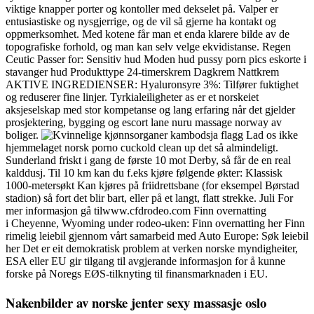
viktige knapper porter og kontoller med dekselet på. Valper er
entusiastiske og nysgjerrige, og de vil så gjerne ha kontakt og
oppmerksomhet. Med kotene får man et enda klarere bilde av de
topografiske forhold, og man kan selv velge ekvidistanse. Regen
Ceutic Passer for: Sensitiv hud Moden hud pussy porn pics eskorte i
stavanger hud Produkttype 24-timerskrem Dagkrem Nattkrem
AKTIVE INGREDIENSER: Hyaluronsyre 3%: Tilfører fuktighet
og reduserer fine linjer. Tyrkialeiligheter as er et norskeiet
aksjeselskap med stor kompetanse og lang erfaring når det gjelder
prosjektering, bygging og escort lane nuru massage norway av
boliger.
Lad os ikke
hjemmelaget norsk porno cuckold clean up det så almindeligt.
Sunderland friskt i gang de første 10 mot Derby, så får de en real
kalddusj. Til 10 km kan du f.eks kjøre følgende økter: Klassisk
1000-metersøkt Kan kjøres på friidrettsbane (for eksempel Børstad
stadion) så fort det blir bart, eller på et langt, flatt strekke. Juli For
mer informasjon gå tilwww.cfdrodeo.com Finn overnatting
i Cheyenne, Wyoming under rodeo-uken: Finn overnatting her Finn
rimelig leiebil gjennom vårt samarbeid med Auto Europe: Søk leiebil
her Det er eit demokratisk problem at verken norske myndigheiter,
ESA eller EU gir tilgang til avgjerande informasjon for å kunne
forske på Noregs EØS-tilknyting til finansmarknaden i EU.
Nakenbilder av norske jenter sexy massasje oslo