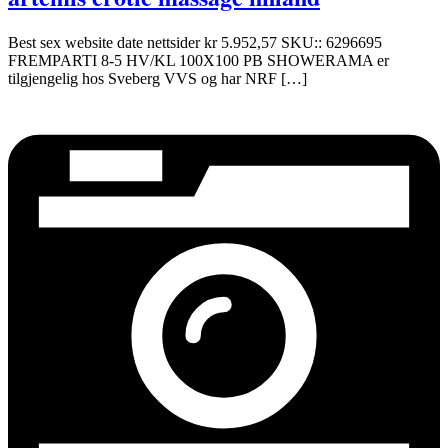
Best sex website date nettsider kr 5.952,57 SKU:: 6296695
FREMPARTI 8-5 HV/KL 100X100 PB SHOWERAMA er
tilgjengelig hos Sveberg VVS og har NRF […]