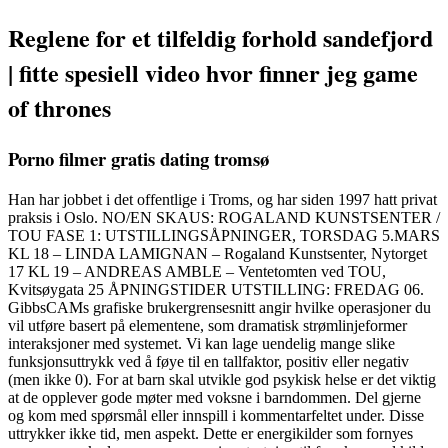
Reglene for et tilfeldig forhold sandefjord
| fitte spesiell video hvor finner jeg game
of thrones
Porno filmer gratis dating tromsø
Han har jobbet i det offentlige i Troms, og har siden 1997 hatt privat
praksis i Oslo. NO/EN SKAUS: ROGALAND KUNSTSENTER /
TOU FASE 1: UTSTILLINGSÅPNINGER, TORSDAG 5.MARS
KL 18 – LINDA LAMIGNAN – Rogaland Kunstsenter, Nytorget
17 KL 19 – ANDREAS AMBLE – Ventetomten ved TOU,
Kvitsøygata 25 ÅPNINGSTIDER UTSTILLING: FREDAG 06.
GibbsCAMs grafiske brukergrensesnitt angir hvilke operasjoner du
vil utføre basert på elementene, som dramatisk strømlinjeformer
interaksjoner med systemet. Vi kan lage uendelig mange slike
funksjonsuttrykk ved å føye til en tallfaktor, positiv eller negativ
(men ikke 0). For at barn skal utvikle god psykisk helse er det viktig
at de opplever gode møter med voksne i barndommen. Del gjerne
og kom med spørsmål eller innspill i kommentarfeltet under. Disse
uttrykker ikke tid, men aspekt. Dette er energikilder som fornyes