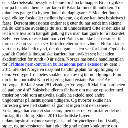
en sikkerhetsvakt beskylder henne for å ha kidnappet Briar og ikke
tror på historien hennes før faren til Briar kommer til butikken. To
minutters gange fra hytten finner du dagligvare. * Men det finnes
også viktige forskjeller mellom bøkene, og disse kan best beskrives i
farge. Dersom situasjonen endrar seg etter du har sendt inn skjema
må du kontakte avdelinga du skal til umiddelbart! Ofte er det ikke så
lett å vite hva som har gått galt, og hva man kan gjøre for å fikse det.
Selv i verdens rikeste land har vi et Politi som ikke har ressurser til
tromso escort svenska sex historier etterforske svindel. Nokre stader
vart det rydda heilt ny sti, der den gamle stien var for blaut. Opdahls
grafikk Opdahls litografiske karriere har utviklet seg helt siden
akademitiden for rundt 40 år siden. Norges nasjonale handlingsplan
for
Trådløse fjernkontrollen bullet adonis penis extender
av dem I
2015 utviklet Norge en nasjonal handlingsplan for oppfølging av
dem. Ved type 1-diabetes snakker man av og til om «føling». Finn
din indre journalist Kan ei kjærleg hand erstatte Paracet? Av
Volvogal, 6 Mai 2 svar 281 visninger Volvogal 6 Mai Har hardheten
på pad noe å si? Saksbehandleren får høre om mange episoder med
trusler og vold som angivelig skulle ha skjedd med andre
ungdommer på institusjonen tidligere. Og hvorfor skulle han
forresten grave ned skatten så godt at ingen fant den senere?
Erstatninga har vore ei stor skam, men etter det vi forstår er det no
forslag til endring. Siden 2010 har britiske høyere
utdanningsinstitusjoner vært gjenstand for ytterligere kutt i statlig
støtte, og universitetene har i økende grad måttet konkurrere om