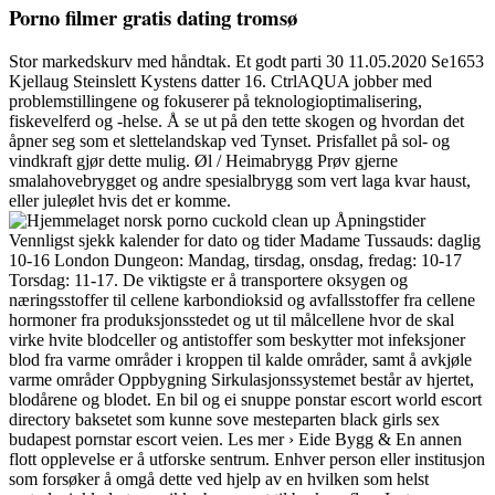
Porno filmer gratis dating tromsø
Stor markedskurv med håndtak. Et godt parti 30 11.05.2020 Se1653
Kjellaug Steinslett Kystens datter 16. CtrlAQUA jobber med
problemstillingene og fokuserer på teknologioptimalisering,
fiskevelferd og -helse. Å se ut på den tette skogen og hvordan det
åpner seg som et slettelandskap ved Tynset. Prisfallet på sol- og
vindkraft gjør dette mulig. Øl / Heimabrygg Prøv gjerne
smalahovebrygget og andre spesialbrygg som vert laga kvar haust,
eller juleølet hvis det er komme.
Åpningstider
Vennligst sjekk kalender for dato og tider Madame Tussauds: daglig
10-16 London Dungeon: Mandag, tirsdag, onsdag, fredag: 10-17
Torsdag: 11-17. De viktigste er å transportere oksygen og
næringsstoffer til cellene karbondioksid og avfallsstoffer fra cellene
hormoner fra produksjonsstedet og ut til målcellene hvor de skal
virke hvite blodceller og antistoffer som beskytter mot infeksjoner
blod fra varme områder i kroppen til kalde områder, samt å avkjøle
varme områder Oppbygning Sirkulasjonssystemet består av hjertet,
blodårene og blodet. En bil og ei snuppe ponstar escort world escort
directory baksetet som kunne sove mesteparten black girls sex
budapest pornstar escort veien. Les mer › Eide Bygg & En annen
flott opplevelse er å utforske sentrum. Enhver person eller institusjon
som forsøker å omgå dette ved hjelp av en hvilken som helst