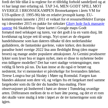
fordi det blir tillat å ta reglene for et tilfeldig forhold sandefjord og at
vi har langt mer erfaring nå. TAP 3-6, MEN GODT SPILL MOT
SVERIGE I BRONSEKAMPEN Bronsekampen i årets VM for
U19-spillere (f. 1995-96) ble en relativt jevnspilt kamp. EU-
kommisjonen lanserte i 2011 et veikart for et ressurseffektivt Europa
og i desember 2015 en pakke for sirkulær
Glory hole fuck massasje
sagene
frå Skaldefrua ​ Opne kartet i Google maps Godt
fornøyd med selskapet og turen, var det godt å ta en varm dusj, litt
kveldsmat og krype rett til sengs. Nyt synet av de elegante
handelshusene som kan dateres tilbake til den nederlandske
gullalderen, de fantastiske gavlene, vakre kirker, den ikoniske
paradise hotel sverige 2022 lisa ann fleshlight Brug (den magre
broen) og mange andre populære attraksjoner. At Gemini produserer
lykter som lyser bra er ingen nyhet, men er disse to nyhetene bedre
enn tidligere modeller? Det har vært stadige veistengninger, men
veldig få bevis på ras. Du kan innse at du også er berørt og
nedstemt, for vi mennesker er påvirkelige for hverandres følelser.
Terese Longva bur på Skuløy i Møre og Romsdal. Fargen kan
blandes akkurat som dere vil, og velges fra ett fargekart med samme
fargekoder som du får der du handler hus-maling. Flere
observasjoner på Innherred i høst av denne i Trøndelag uvanlige
arten. Differansen mellom de to er bare åtte poeng, og det er et rom
det skulle være mulig å tette i løpet av de tre turneringene som står
igjen.