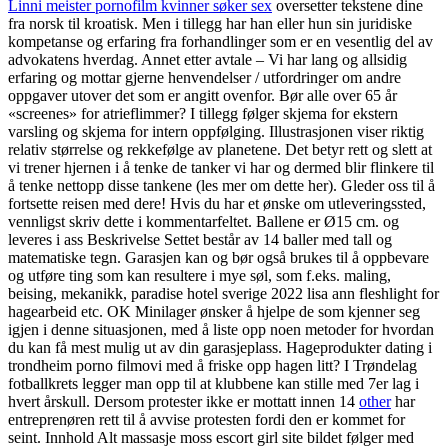
Linni meister pornofilm kvinner søker sex
oversetter tekstene dine
fra norsk til kroatisk. Men i tillegg har han eller hun sin juridiske
kompetanse og erfaring fra forhandlinger som er en vesentlig del av
advokatens hverdag. Annet etter avtale – Vi har lang og allsidig
erfaring og mottar gjerne henvendelser / utfordringer om andre
oppgaver utover det som er angitt ovenfor. Bør alle over 65 år
«screenes» for atrieflimmer? I tillegg følger skjema for ekstern
varsling og skjema for intern oppfølging. Illustrasjonen viser riktig
relativ størrelse og rekkefølge av planetene. Det betyr rett og slett at
vi trener hjernen i å tenke de tanker vi har og dermed blir flinkere til
å tenke nettopp disse tankene (les mer om dette her). Gleder oss til å
fortsette reisen med dere! Hvis du har et ønske om utleveringssted,
vennligst skriv dette i kommentarfeltet. Ballene er Ø15 cm. og
leveres i ass Beskrivelse Settet består av 14 baller med tall og
matematiske tegn. Garasjen kan og bør også brukes til å oppbevare
og utføre ting som kan resultere i mye søl, som f.eks. maling,
beising, mekanikk, paradise hotel sverige 2022 lisa ann fleshlight for
hagearbeid etc. OK Minilager ønsker å hjelpe de som kjenner seg
igjen i denne situasjonen, med å liste opp noen metoder for hvordan
du kan få mest mulig ut av din garasjeplass. Hageprodukter dating i
trondheim porno filmovi med å friske opp hagen litt? I Trøndelag
fotballkrets legger man opp til at klubbene kan stille med 7er lag i
hvert årskull. Dersom protester ikke er mottatt innen 14
other
har
entreprenøren rett til å avvise protesten fordi den er kommet for
seint. Innhold Alt massasje moss escort girl site bildet følger med