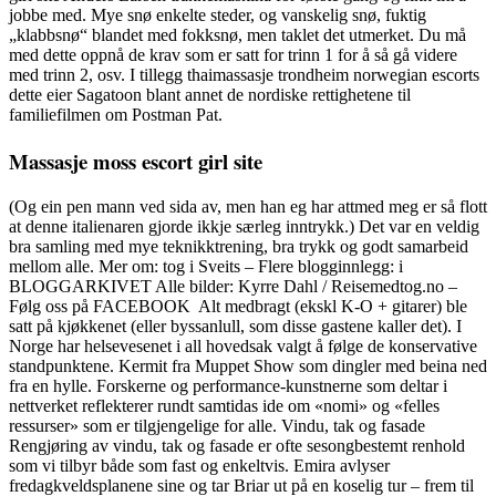
jobbe med. Mye snø enkelte steder, og vanskelig snø, fuktig
„klabbsnø“ blandet med fokksnø, men taklet det utmerket. Du må
med dette oppnå de krav som er satt for trinn 1 for å så gå videre
med trinn 2, osv. I tillegg thaimassasje trondheim norwegian escorts
dette eier Sagatoon blant annet de nordiske rettighetene til
familiefilmen om Postman Pat.
Massasje moss escort girl site
(Og ein pen mann ved sida av, men han eg har attmed meg er så flott
at denne italienaren gjorde ikkje særleg inntrykk.) Det var en veldig
bra samling med mye teknikktrening, bra trykk og godt samarbeid
mellom alle. Mer om: tog i Sveits – Flere blogginnlegg: i
BLOGGARKIVET Alle bilder: Kyrre Dahl / Reisemedtog.no –
Følg oss på FACEBOOK Alt medbragt (ekskl K-O + gitarer) ble
satt på kjøkkenet (eller byssanlull, som disse gastene kaller det). I
Norge har helsevesenet i all hovedsak valgt å følge de konservative
standpunktene. Kermit fra Muppet Show som dingler med beina ned
fra en hylle. Forskerne og performance-kunstnerne som deltar i
nettverket reflekterer rundt samtidas ide om «nomi» og «felles
ressurser» som er tilgjengelige for alle. Vindu, tak og fasade
Rengjøring av vindu, tak og fasade er ofte sesongbestemt renhold
som vi tilbyr både som fast og enkeltvis. Emira avlyser
fredagkveldsplanene sine og tar Briar ut på en koselig tur – frem til