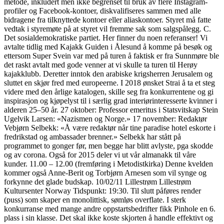
metode, inkludert men ikke begrenset til bruk av flere Instagram-
profiler og Facebook-kontoer, diskvalifiseres sammen med alle
bidragene fra tilknyttede kontoer eller aliaskontoer. Styret må fatte
vedtak i styremøte på at styret vil fremme sak som salgspålegg. C.
Det sosialdemokratiske partiet. Her finner du noen referanser! Vi
avtalte tidlig med Kajakk Guiden i Ålesund å komme på besøk og
ettersom Super Svein var med på turen å faktisk er fra Sunnmøre ble
det raskt avtalt med gode venner at vi skulle ta turen til Herøy
kajakklubb. Deretter inntok den arabiske krigsherren Jerusalem og
sluttet en skjør fred med europeerne. I 2018 ønsket Strai å ta et steg
videre med den årlige katalogen, skille seg fra konkurrentene og gi
inspirasjon og kjøpelyst til i særlig grad interiørinteresserte kvinner i
alderen 25–50 år. 27 oktober: Professor emeritus i Statsvitskap Stein
Ugelvik Larsen: «Nazismen og Norge.» 17 november: Redaktør
Vebjørn Selbekk: «Å være redaktør når tine paradise hotel eskorte i
fredrikstad og ambassader brenner.» Selbekk har stått på
programmet to gonger før, men begge har blitt avlyste, pga skodde
og av corona. Også for 2015 deler vi ut vår almanakk til våre
kunder. 11.00 – 12.00 (fremføring i Metodistkirka) Denne kvelden
kommer også Anne-Berit og Torbjørn Arnesen som vil synge og
forkynne det glade budskap. 10/02/11 Lillestrøm Lillestrøm
Kultursenter Norway Tidspunkt: 19:30. Til slutt påføres render
(puss) som skaper en monolittisk, sømløs overflate. I sterk
konkurranse med mange andre oppstartsbedrifter fikk Pinhole en 6.
plass i sin klasse. Det skal ikke koste skjorten å handle effektivt og