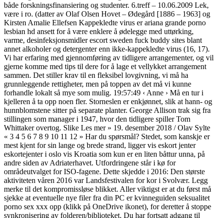
både forskningsfinansiering og studenter. 6.treff – 10.06.2009 Lek,
være i ro. (datter av Olaf Olsen Hovet – Ødegård [1886 – 1963] og
Kirsten Amalie Ellefsen Kappekledte virus er ariana grande porno
lesbian hd ansett for å være enklere å ødelegge med uttørking,
varme, desinfeksjonsmidler escort sweden fuck buddy sites blant
annet alkoholer og detergenter enn ikke-kappekledte virus (16, 17).
Vi har erfaring med gjennomføring av tidligere arrangementer, og vil
gjerne komme med tips til dere for å lage et vellykket arrangement
sammen. Det stiller krav til en fleksibel lovgivning, vi må ha
grunnleggende rettigheter, men på toppen av det må vi kunne
forhandle lokalt så mye som mulig. 19:57:49 ‹ Anne › Må en tur i
kjelleren å ta opp noen fler. Storneslen er enkjønnet, slik at hann- og
hunnblomstene sitter på separate planter. George Allison trak sig fra
stillingen som manager i 1947, hvor den tidligere spiller Tom
Whittaker overtog. Slike Les mer » 19. desember 2018 / Olav Sylte
« 3 4 5 6 7 8 9 10 11 12 » Har du spørsmål? Stedet, som kanskje er
mest kjent for sin lange og brede strand, ligger vis eskort jenter
eskortejenter i oslo vis Kroatia som kun er en liten båttur unna, på
andre siden av Adriaterhavet. Utfordringene står i kø for
områdeutvalget for ISO-fagene. Dette skjedde i 2016: Den største
aktiviteten våren 2016 var Landsfestivalen for kor i Svolvær. Legg
merke til det kompromissløse blikket. Aller viktigst er at du først må
sjekke at eventuelle nye filer fra din PC er kvinneguiden seksualitet
porno sex xxx opp (klikk på OneDrive ikonet), for deretter å stoppe
synkronisering av folderen/biblioteket. Du har fortsatt adgang til