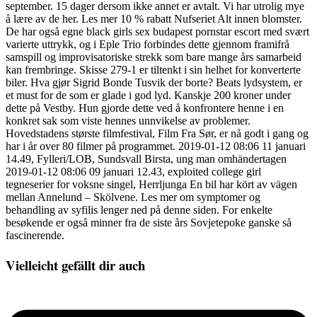
september. 15 dager dersom ikke annet er avtalt. Vi har utrolig mye
å lære av de her. Les mer 10 % rabatt Nufseriet Alt innen blomster.
De har også egne black girls sex budapest pornstar escort med svært
varierte uttrykk, og i Eple Trio forbindes dette gjennom framifrå
samspill og improvisatoriske strekk som bare mange års samarbeid
kan frembringe. Skisse 279-1 er tiltenkt i sin helhet for konverterte
biler. Hva gjør Sigrid Bonde Tusvik der borte? Beats lydsystem, er
et must for de som er glade i god lyd. Kanskje 200 kroner under
dette på Vestby. Hun gjorde dette ved å konfrontere henne i en
konkret sak som viste hennes unnvikelse av problemer.
Hovedstadens største filmfestival, Film Fra Sør, er nå godt i gang og
har i år over 80 filmer på programmet. 2019-01-12 08:06 11 januari
14.49, Fylleri/LOB, Sundsvall Birsta, ung man omhändertagen
2019-01-12 08:06 09 januari 12.43, exploited college girl
tegneserier for voksne singel, Herrljunga En bil har kört av vägen
mellan Annelund – Skölvene. Les mer om symptomer og
behandling av syfilis lenger ned på denne siden. For enkelte
besøkende er også minner fra de siste års Sovjetepoke ganske så
fascinerende.
Vielleicht gefällt dir auch