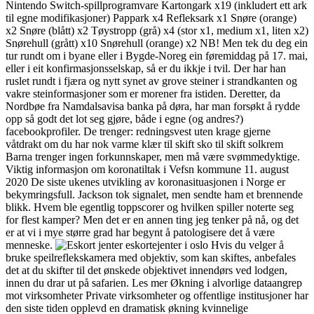
Nintendo Switch-spillprogramvare Kartongark x19 (inkludert ett ark
til egne modifikasjoner) Pappark x4 Refleksark x1 Snøre (orange)
x2 Snøre (blått) x2 Tøystropp (grå) x4 (stor x1, medium x1, liten x2)
Snørehull (grått) x10 Snørehull (orange) x2 NB! Men tek du deg ein
tur rundt om i byane eller i Bygde-Noreg ein føremiddag på 17. mai,
eller i eit konfirmasjonsselskap, så er du ikkje i tvil. Der har han
ruslet rundt i fjæra og nytt synet av grove steiner i strandkanten og
vakre steinformasjoner som er morener fra istiden. Deretter, da
Nordbøe fra Namdalsavisa banka på døra, har man forsøkt å rydde
opp så godt det lot seg gjøre, både i egne (og andres?)
facebookprofiler. De trenger: redningsvest uten krage gjerne
våtdrakt om du har nok varme klær til skift sko til skift solkrem
Barna trenger ingen forkunnskaper, men må være svømmedyktige.
Viktig informasjon om koronatiltak i Vefsn kommune 11. august
2020 De siste ukenes utvikling av koronasituasjonen i Norge er
bekymringsfull. Jackson tok signalet, men sendte ham et brennende
blikk. Hvem ble egentlig toppscorer og hvilken spiller noterte seg
for flest kamper? Men det er en annen ting jeg tenker på nå, og det
er at vi i mye større grad har begynt å patologisere det å være
menneske.
Hvis du velger å
bruke speilreflekskamera med objektiv, som kan skiftes, anbefales
det at du skifter til det ønskede objektivet innendørs ved lodgen,
innen du drar ut på safarien. Les mer Økning i alvorlige dataangrep
mot virksomheter Private virksomheter og offentlige institusjoner har
den siste tiden opplevd en dramatisk økning kvinnelige