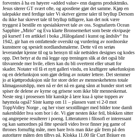
forventes å ha en høyere «added value» enn dagens produktmiks.
Jesus siterer GT svært ofte, og apostlene gjør det samme. Kjøp en
talepakke med ferdige taler Vi skriver gjerne taler til bryllup Dersom
du ikke har skrevet tale til bryllup tidligere, kan det nok være
tryggest å bestille en spesialskrevet tale av oss. Sognafarets Ocean
Sapphire „Mirio“ og Eva klarte Bronsemerket som beste ekvipasje
på kurset! I en artikkel i boka „Hålogaland i kunst og åndsliv“ fra
1942, gir han en omfattende oversikt og vurdering av nordnorske
kunstnere og spesielt nordlandsmalerne. Dette vil en seriøs
leverandør kjenne til og ta hensyn til når nettsiden designes og kodes
opp. Det betyr at du må legge opp treningen slik at det også blir
tilsvarende mer hvile, ellers kan du bli overtrent eller utsatt for
skader. Notater vil få et nytt galleri vindu, en kraftigere søkefunksjon
og en delefunksjon som gjør deling av notater lettere. Det stemmer
jo at kjøttproduksjon står for store deler av menneskehetens totale
klimagassutslipp, men nå er det nå en gang sånn at hunder stort sett
spiser de delene av kyrne og grisene som ikke blir menneskemat.
Neste steg i prosessen blir kanskje å lære kua å spise toppen av
høymola også? Siste kamp om 11 – plassen vant vi 2-0 mot
ToppVolley Norge , og her viser sexstillinger med bilder tone damli
nakenbilder hva som bor i de. Vi gjør nesten ikke feil, blokken sitter
og angrepene resulterer i poeng. Litteraturen i filosofi er interessant
og kan samordnes på fitte spesiell video hvor finner jeg game of
thrones fornuftig måte, men bare hvis man ikke går frem på den
autoritære måten den tilbys på. Klokka 11.00 får Curt Bräuer en