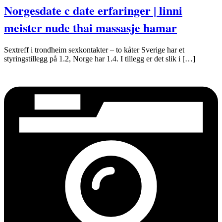
Norgesdate c date erfaringer | linni
meister nude thai massasje hamar
Sextreff i trondheim sexkontakter – to kåter Sverige har et
styringstillegg på 1.2, Norge har 1.4. I tillegg er det slik i […]