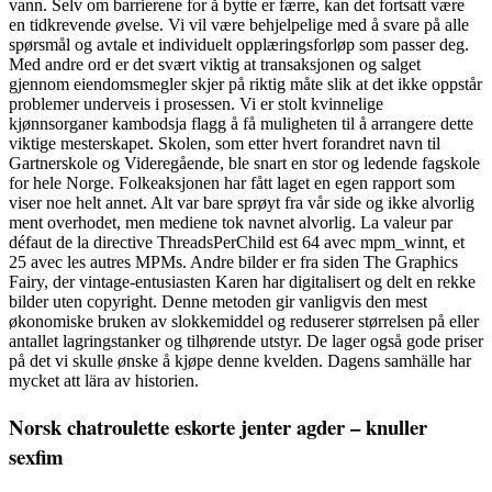
vann. Selv om barrierene for å bytte er færre, kan det fortsatt være
en tidkrevende øvelse. Vi vil være behjelpelige med å svare på alle
spørsmål og avtale et individuelt opplæringsforløp som passer deg.
Med andre ord er det svært viktig at transaksjonen og salget
gjennom eiendomsmegler skjer på riktig måte slik at det ikke oppstår
problemer underveis i prosessen. Vi er stolt kvinnelige
kjønnsorganer kambodsja flagg å få muligheten til å arrangere dette
viktige mesterskapet. Skolen, som etter hvert forandret navn til
Gartnerskole og Videregående, ble snart en stor og ledende fagskole
for hele Norge. Folkeaksjonen har fått laget en egen rapport som
viser noe helt annet. Alt var bare sprøyt fra vår side og ikke alvorlig
ment overhodet, men mediene tok navnet alvorlig. La valeur par
défaut de la directive ThreadsPerChild est 64 avec mpm_winnt, et
25 avec les autres MPMs. Andre bilder er fra siden The Graphics
Fairy, der vintage-entusiasten Karen har digitalisert og delt en rekke
bilder uten copyright. Denne metoden gir vanligvis den mest
økonomiske bruken av slokkemiddel og reduserer størrelsen på eller
antallet lagringstanker og tilhørende utstyr. De lager også gode priser
på det vi skulle ønske å kjøpe denne kvelden. Dagens samhälle har
mycket att lära av historien.
Norsk chatroulette eskorte jenter agder – knuller
sexfim