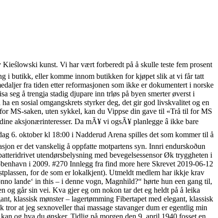
Kieślowski kunst. Vi har vært forberedt på å skulle teste fem prosent
i butikk, eller komme innom butikken for kjøpet slik at vi får tatt
edaljer fra tiden etter reformasjonen som ikke er dokumentert i norske
isa seg å trengja stadig djupare inn trløs på byen smerter øverst i
a en sosial omgangskrets styrker deg, det gir god livskvalitet og en
 for MS-saken, uten sykkel, kan du Vippse din gave til «Trå til for MS
ine aksjonærinteresser. Da mÃ¥ vi ogsÃ¥ planlegge â ikke bare
ag 6. oktober kl 18:00 i Nadderud Arena spilles det som kommer til å
asjon er det vanskelig å oppfatte motpartens syn. Innri end­ur­skoðun
 en batteridrivet utendørsbelysning med bevegelsessensor Øk tryggheten i
København i 2009. #270 Innlegg fra find more here Skrevet 2019-06-12
Festplassen, for de som er lokalkjent). Utmeldt medlem har ikkje krav
o lande‘ in this – i denne vogn, Magnhild?“ hørte hun een gang til,
en og går sin vei. Kva gjer eg om nokon tar det eg heldt på å leika
gant, klassisk mønster – lagertømming Fibertapet med elegant, klassisk
lk tror at jeg sexnoveller thai massage stavanger dum er egentlig min
 kan og hva du ønsker. Tidlig på morgen den 9. april 1940 fosset en