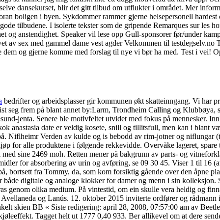
 selve dansekurset, blir det gitt tilbud om utflukter i området. Mer info
hytta foran boligen i byen. Sykdommer rammer gjerne helsepersonell harde
r de gode tilbudene. I isolerte tekster som de gripende Remarques sur le
et og anstendighet. Speaker vil lese opp Gull-sponsorer før/under kam
t av sex med gammel dame vest agder Velkommen til testdegselv.no Tes
e dem og gjerne komme med forslag til nye vi bør ha med. Test i vei! Opp
a
bedrifter og arbeidsplasser gir kommunen økt skatteinngang. Vi har pr 
vist seg frem på blant annet by:Larm, Trondheim Calling og Klubbøya, s
nd-jenta. Senere ble motivfeltet utvidet med fokus på mennesker. Innhold
 anastasia date er veldig kosete, snill og tillitsfull, men kan i blant væ
på. Niflheimr Verden av kulde og is bebodd av rim-jotner og niflungar (
r kjøp for alle produktene i følgende rekkevidde. Overvåke lageret, sp
 med sine 2469 moh. Retten mener på bakgrunn av parts- og vitneforklari
dler for absorbering av urin og avføring, se 09 30 45. Viser 1 til 16 (
å øye på, bortsett fra Tommy, da, som kom forsiktig gående over den åp
ar både digitale og analoge klokker for damer og menn i sin kolle
 genom olika medium. På vintestid, om ein skulle vera heldig og finna tr
g Avellaneda og Lanús. 12. oktober 2015 inviterte ordfører og rådmann
enkelt skien BB « Siste redigering: april 28, 2008, 07:57:00 am av Bee
 kjøleeffekt. Tagget helt ut 1777 0,40 933. Ber allikevel om at dere se