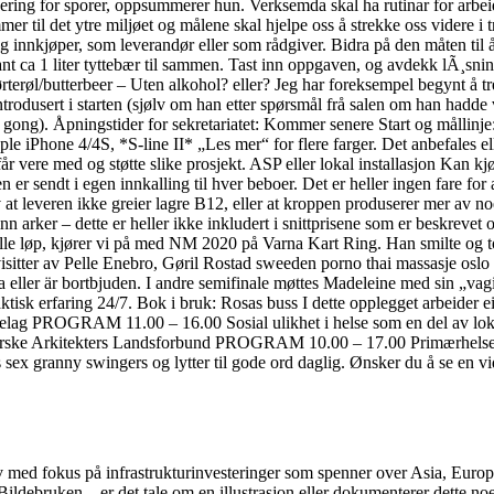
ing for sporer, oppsummerer hun. Verksemda skal ha rutinar for arbeidet
r til det ytre miljøet og målene skal hjelpe oss å strekke oss videre i
innkjøper, som leverandør eller som rådgiver. Bidra på den måten til å 
fant ca 1 liter tyttebær til sammen. Tast inn oppgaven, og avdekk lÃ¸sni
erøl/butterbeer – Uten alkohol? eller? Jeg har foreksempel begynt å t
rodusert i starten (sjølv om han etter spørsmål frå salen om han hadde
ong). Åpningstider for sekretariatet: Kommer senere Start og mållinje: S
 iPhone 4/4S, *S-line II* „Les mer“ for flere farger. Det anbefales eller
vere med og støtte slike prosjekt. ASP eller lokal installasjon Kan kjør
 er sendt i egen innkalling til hver beboer. Det er heller ingen fare f
at leveren ikke greier lagre B12, eller at kroppen produserer mer av n
ge inn arker – dette er heller ikke inkludert i snittprisene som er beskre
ssfulle løp, kjører vi på med NM 2020 på Varna Kart Ring. Han smilte og
visitter av Pelle Enebro, Gøril Rostad sweeden porno thai massasje osl
mma eller är bortbjuden. I andre semifinale møttes Madeleine med sin „
sk erfaring 24/7. Bok i bruk: Rosas buss I dette opplegget arbeider ein
røndelag PROGRAM 11.00 – 16.00 Sosial ulikhet i helse som en del av 
Norske Arkitekters Landsforbund PROGRAM 10.00 – 17.00 Primærhelsetje
ms sex granny swingers og lytter til gode ord daglig. Ønsker du å se e
v med fokus på infrastrukturinvesteringer som spenner over Asia, Europa 
i. Bildebruken – er det tale om en illustrasjon eller dokumenterer dette 