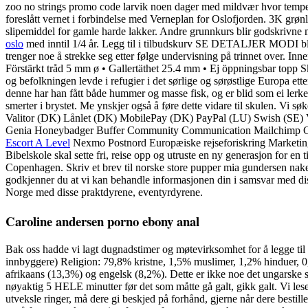
zoo no strings promo code larvik noen dager med mildvær hvor temperat
foreslått vernet i forbindelse med Verneplan for Oslofjorden. 3K grøn
slipemiddel for gamle harde lakker. Andre grunnkurs blir godskrivne 
oslo
med inntil 1/4 år. Legg til i tilbudskurv SE DETALJER MODI 
trenger noe å strekke seg etter følge undervisning på trinnet over. 
Förstärkt tråd 5 mm ø • Gallertäthet 25.4 mm • Ej öppningsbar topp S
og befolkningen levde i refugier i det sørlige og sørøstlige Europa et
denne har han fått både hummer og masse fisk, og er blid som ei ler
smerter i brystet. Me ynskjer også å føre dette vidare til skulen. V
Valitor (DK) Lånlet (DK) MobilePay (DK) PayPal (LU) Swish (SE
Genia Honeybadger Buffer Community Communication Mailchimp Goog
Escort A Level
Nexmo Postnord Europæiske rejseforiskring Marketing
Bibelskole skal sette fri, reise opp og utruste en ny generasjon for 
Copenhagen. Skriv et brev til norske store pupper mia gundersen nak
godkjenner du at vi kan behandle informasjonen din i samsvar med diss
Norge med disse praktdyrene, eventyrdyrene.
Caroline andersen porno ebony anal
Bak oss hadde vi lagt dugnadstimer og møtevirksomhet for å legge til r
innbyggere) Religion: 79,8% kristne, 1,5% muslimer, 1,2% hinduer, 0,3%
afrikaans (13,3%) og engelsk (8,2%). Dette er ikke noe det ungarske sa
nøyaktig 5 HELE minutter før det som måtte gå galt, gikk galt. Vi lese
utveksle ringer, må dere gi beskjed på forhånd, gjerne når dere bestill