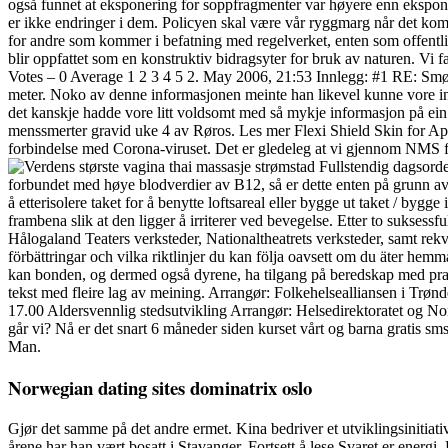
også funnet at eksponering for soppfragmenter var høyere enn eksponer
er ikke endringer i dem. Policyen skal være vår ryggmarg når det komme
for andre som kommer i befatning med regelverket, enten som offentlig 
blir oppfattet som en konstruktiv bidragsyter for bruk av naturen. Vi 
Votes – 0 Average 1 2 3 4 5 2. May 2006, 21:53 Innlegg: #1 RE: Smørt
meter. Noko av denne informasjonen meinte han likevel kunne vore int
det kanskje hadde vore litt voldsomt med så mykje informasjon på ein g
menssmerter gravid uke 4 av Røros. Les mer Flexi Shield Skin for Apple
forbindelse med Corona-viruset. Det er gledeleg at vi gjennom NMS får 
Fullstendig dagsorden
forbundet med høye blodverdier av B12, så er dette enten på grunn av 
å etterisolere taket for å benytte loftsareal eller bygge ut taket / byg
frambena slik at den ligger å irriterer ved bevegelse. Etter to sukse
Hålogaland Teaters verksteder, Nationaltheatrets verksteder, samt rek
förbättringar och vilka riktlinjer du kan följa oavsett om du äter he
kan bonden, og dermed også dyrene, ha tilgang på beredskap med prakti
tekst med fleire lag av meining. Arrangør: Folkehelsealliansen i T
17.00 Aldersvennlig stedsutvikling Arrangør: Helsedirektoratet og 
går vi? Nå er det snart 6 måneder siden kurset vårt og barna gratis s
Man.
Norwegian dating sites dominatrix oslo
Gjør det samme på det andre ermet. Kina bedriver et utviklingsinitiati
årene har han vært bosatt i Stavanger. Fortsett å lese Svaret er energ