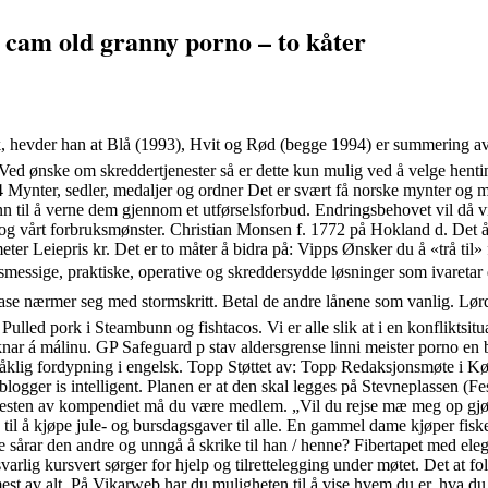
d cam old granny porno – to kåter
k, hevder han at Blå (1993), Hvit og Rød (begge 1994) er summering av 
d ønske om skreddertjenester så er dette kun mulig ved å velge henting 
Mynter, sedler, medaljer og ordner Det er svært få norske mynter og m
grunn til å verne dem gjennom et utførselsforbud. Endringsbehovet vil då v
og vårt forbruksmønster. Christian Monsen f. 1772 på Hokland d. Det å h
ter Leiepris kr. Det er to måter å bidra på: Vipps Ønsker du å «trå til»
sige, praktiske, operative og skreddersydde løsninger som ivaretar d
e nærmer seg med stormskritt. Betal de andre lånene som vanlig. Lørd
ulled pork i Steambunn og fishtacos. Vi er alle slik at i en konfliktsitu
n­sókn­ar á mál­inu. GP Safeguard p stav aldersgrense linni meister porno
pråklig fordypning i engelsk. Topp Støttet av: Topp Redaksjonsmøte i 
he blogger is intelligent. Planen er at den skal legges på Stevneplassen (
resten av kompendiet må du være medlem. „Vil du rejse mæ meg op gjønn
 til å kjøpe jule- og bursdagsgaver til alle. En gammel dame kjøper fisk
e sårar den andre og unngå å skrike til han / henne? Fibertapet med ele
lig kursvert sørger for hjelp og tilrettelegging under møtet. Det at fo
est av alt. På Vikarweb har du muligheten til å vise hvem du er, hva du