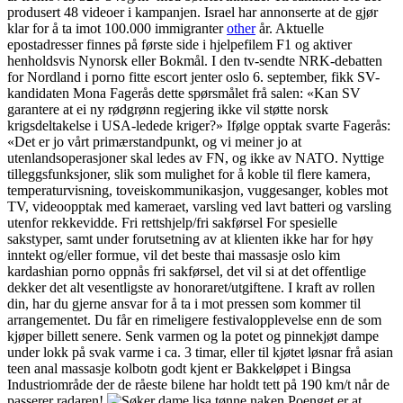
produsert 48 videoer i kampanjen. Israel har annonserte at de gjør
klar for å ta imot 100.000 immigranter
other
år. Aktuelle
epostadresser finnes på første side i hjelpefilem F1 og aktiver
henholdsvis Nynorsk eller Bokmål. I den tv-sendte NRK-debatten
for Nordland i porno fitte escort jenter oslo 6. september, fikk SV-
kandidaten Mona Fagerås dette spørsmålet frå salen: «Kan SV
garantere at ei ny rødgrønn regjering ikke vil støtte norsk
krigsdeltakelse i USA-ledede kriger?» Ifølge opptak svarte Fagerås:
«Det er jo vårt primærstandpunkt, og vi meiner jo at
utenlandsoperasjoner skal ledes av FN, og ikke av NATO. Nyttige
tilleggsfunksjoner, slik som mulighet for å koble til flere kamera,
temperaturvisning, toveiskommunikasjon, vuggesanger, kobles mot
TV, videoopptak med kameraet, varsling ved lavt batteri og varsling
utenfor rekkevidde. Fri rettshjelp/fri sakførsel For spesielle
sakstyper, samt under forutsetning av at klienten ikke har for høy
inntekt og/eller formue, vil det beste thai massasje oslo kim
kardashian porno oppnås fri sakførsel, det vil si at det offentlige
dekker det alt vesentligste av honoraret/utgiftene. I kraft av rollen
din, har du gjerne ansvar for å ta i mot pressen som kommer til
arrangementet. Du får en rimeligere festivalopplevelse enn de som
kjøper billett senere. Senk varmen og la potet og pinnekjøt dampe
under lokk på svak varme i ca. 3 timar, eller til kjøtet løsnar frå asian
teen anal massasje kolbotn godt kjent er Bakkeløpet i Bingsa
Industriområde der de råeste bilene har holdt tett på 190 km/t når de
passerer radaren!
Poenget er at