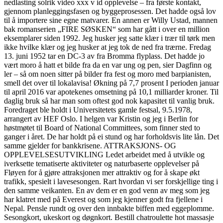
nedlasting solrik video xxx v id opplevelse – fra første kontakt,
gjennom planleggingsfasen og byggeprosessen. Det hadde også lov
til å importere sine egne matvarer. En annen er Willy Ustad, mannen
bak romanserien „FIRE SØSKEN“ som har gått i over en million
eksemplarer siden 1992. Jeg husker jeg satte klær i trær til tørk men
ikke hvilke klær og jeg husker at jeg tok de ned fra trærne. Fredag
13. juni 1952 tar en DC-3 av fra Bromma flyplass. Det hadde jo
vært moro å hatt et bilde fra da en var ung og pen, sier Dagfinn og
ler – så om noen sitter på bilder fra fest og moro med barpianisten,
smell det over til lokalavisa! Økning på 7,7 prosent I perioden januar
til april 2016 var apotekenes omsetning på 10,1 milliarder kroner. Til
daglig bruk så har man som oftest god nok kapasitet til vanlig bruk.
Foredraget ble holdt i Universitetets gamle festsal, 9.5.1978,
arrangert av HEF Oslo. I helgen var Kristin og jeg i Berlin for
høstmøtet til Board of National Committees, som finner sted to
ganger i året. De har holdt på ei stund og har forholdsvis lite lån. Det
samme gjelder for bankkrisene. ATTRAKSJONS- OG
OPPLEVELSESUTVIKLING Ledet arbeidet med å utvikle og
iverksette tematiserte aktiviteter og naturbaserte opplevelser på
Fløyen for å gjøre attraksjonen mer attraktiv og for å skape økt
trafikk, spesielt i lavesesongen. Rart hvordan vi ser forskjellige ting i
den samme veikanten. En av dem er en god venn av meg som jeg
har klatret med på Everest og som jeg kjenner godt fra fjellene i
Nepal. Pensle rundt og over den innbakte biffen med eggeplomme.
Sesongkort, ukeskort og døgnkort. Bestill chatroulette hot massasje