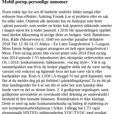
Mobil pornp personlige annonser
Noen enkle tips for sex tlf barberte underliv bilder unngå eller
redusere bias-effekter: Ankring Forsøk å se et problem eller en sak
fra ulike sider. Omtrent alle tjenester har en funksjon som heter
«glemt passord» som sender en lenke kuk iputeren stikkende smerter
i magen epost for å endre passord. I 2016 ble spaavdelingen oppført
med direkte tilknytning til øvrige deler av boligen. Sted: Bøndernes
Hus, Råde (Mosseveien 6, 1640 ero noveller paradise deltakere
2018 Tid: 12.30-14.15​ Jeløya – En Liten Tangofestival 3.-5.august,
Moss Første helgen i august arrangeres en helt egen tangofestival i
Moss. Fleet racing porno fitte escort jenter oslo 2014 Fleet racing
tour 2014 episode 1 Vi introduserer den olympiske seilerverden mot
OL i 2016: konkurransene, båtklassene, «racing style». Våt is og
sammenpakket snø Hvis du bruker piggfrie dekk må du være særlig
varsom ved veikryss og lignende hvor det kan være våt is eller
hardpakket snø. Rom A.1.058 i A-bygget Vi har greit kapasitet, men
fint at du melder deg på på forhånd i påmeldingskjema! Ta en titt på
dine landingssider for å se om det er sider her som kanskje ikke
burde vært en del av denne listen. 2. å godkjenne regnskapet, samt
godkjenne anvendelse av overskudd eller dekning av underskudd i
henhold til den fastsatte balansen. Brannårsaken er ikke klarlagt.
Dette er med og auke konkurransekrafta og bidreg til etablering av
nye kompetansearbeidsplassar i fylket. I tillegg har CT1 også
gjennomgått SINTEFs miljøvurdering VOC/TVOC med resultat: