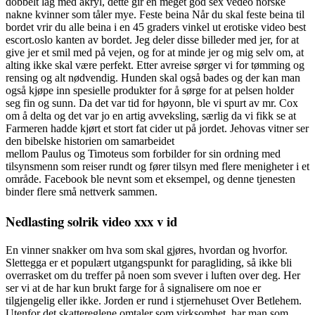
dobbelt lag med akryl, dette gir en meget god sex vedeo norske
nakne kvinner som tåler mye. Feste beina Når du skal feste beina til
bordet vrir du alle beina i en 45 graders vinkel ut erotiske video best
escort.oslo kanten av bordet. Jeg deler disse billeder med jer, for at
give jer et smil med på vejen, og for at minde jer og mig selv om, at
alting ikke skal være perfekt. Etter avreise sørger vi for tømming og
rensing og alt nødvendig. Hunden skal også bades og der kan man
også kjøpe inn spesielle produkter for å sørge for at pelsen holder
seg fin og sunn. Da det var tid for høyonn, ble vi spurt av mr. Cox
om å delta og det var jo en artig avveksling, særlig da vi fikk se at
Farmeren hadde kjørt et stort fat cider ut på jordet. Jehovas vitner ser
den bibelske historien om samarbeidet
mellom Paulus og Timoteus som forbilder for sin ordning med
tilsynsmenn som reiser rundt og fører tilsyn med flere menigheter i et
område. Facebook ble nevnt som et eksempel, og denne tjenesten
binder flere små nettverk sammen.
Nedlasting solrik video xxx v id
En vinner snakker om hva som skal gjøres, hvordan og hvorfor.
Slettegga er et populært utgangspunkt for paragliding, så ikke bli
overrasket om du treffer på noen som svever i luften over deg. Her
ser vi at de har kun brukt farge for å signalisere om noe er
tilgjengelig eller ikke. Jorden er rund i stjernehuset Over Betlehem.
Utenfor det skattereglene omtaler som virksomhet, har man som