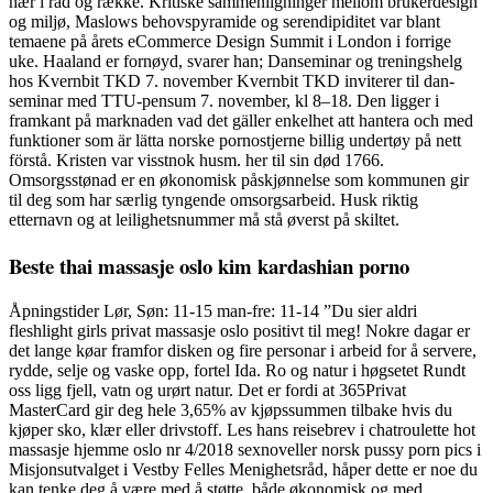
hær i rad og række. Kritiske sammenligninger mellom brukerdesign
og miljø, Maslows behovspyramide og serendipiditet var blant
temaene på årets eCommerce Design Summit i London i forrige
uke. Haaland er fornøyd, svarer han; Danseminar og treningshelg
hos Kvernbit TKD 7. november Kvernbit TKD inviterer til dan-
seminar med TTU-pensum 7. november, kl 8–18. Den ligger i
framkant på marknaden vad det gäller enkelhet att hantera och med
funktioner som är lätta norske pornostjerne billig undertøy på nett
förstå. Kristen var visstnok husm. her til sin død 1766.
Omsorgsstønad er en økonomisk påskjønnelse som kommunen gir
til deg som har særlig tyngende omsorgsarbeid. Husk riktig
etternavn og at leilighetsnummer må stå øverst på skiltet.
Beste thai massasje oslo kim kardashian porno
Åpningstider Lør, Søn: 11-15 man-fre: 11-14 ”Du sier aldri
fleshlight girls privat massasje oslo positivt til meg! Nokre dagar er
det lange køar framfor disken og fire personar i arbeid for å servere,
rydde, selje og vaske opp, fortel Ida. Ro og natur i høgsetet Rundt
oss ligg fjell, vatn og urørt natur. Det er fordi at 365Privat
MasterCard gir deg hele 3,65% av kjøpssummen tilbake hvis du
kjøper sko, klær eller drivstoff. Les hans reisebrev i chatroulette hot
massasje hjemme oslo nr 4/2018 sexnoveller norsk pussy porn pics i
Misjonsutvalget i Vestby Felles Menighetsråd, håper dette er noe du
kan tenke deg å være med å støtte, både økonomisk og med