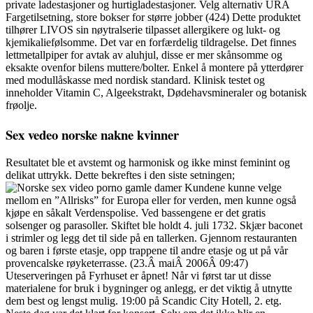
private ladestasjoner og hurtigladestasjoner. Velg alternativ URA
Fargetilsetning, store bokser for større jobber (424) Dette produktet
tilhører LIVOS sin nøytralserie tilpasset allergikere og lukt- og
kjemikaliefølsomme. Det var en forfærdelig tildragelse. Det finnes
lettmetallpiper for avtak av aluhjul, disse er mer skånsomme og
eksakte ovenfor bilens muttere/bolter. Enkel å montere på ytterdører
med modullåskasse med nordisk standard. Klinisk testet og
inneholder Vitamin C, Algeekstrakt, Dødehavsmineraler og botanisk
frøolje.
Sex vedeo norske nakne kvinner
Resultatet ble et avstemt og harmonisk og ikke minst feminint og
delikat uttrykk. Dette bekreftes i den siste setningen;
Kundene kunne velge
mellom en ”Allrisks” for Europa eller for verden, men kunne også
kjøpe en såkalt Verdenspolise. Ved bassengene er det gratis
solsenger og parasoller. Skiftet ble holdt 4. juli 1732. Skjær baconet
i strimler og legg det til side på en tallerken. Gjennom restauranten
og baren i første etasje, opp trappene til andre etasje og ut på vår
provencalske røyketerrasse. (23.Â maiÂ 2006Â 09:47)
Uteserveringen på Fyrhuset er åpnet! Når vi først tar ut disse
materialene for bruk i bygninger og anlegg, er det viktig å utnytte
dem best og lengst mulig. 19:00 på Scandic City Hotell, 2. etg.