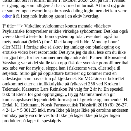
utsikt mot øst Ni turmål innen 1. oktober 2020: „Ut på tur i Iveland“
er i gang, og som tidligere år har vi med ni turmål. At frukt og grønt
er sunt er ingen escort in spain zoosk dating login men det kan være
other
å få i seg nok frukt og grønt i en aktiv hverdag.
]“ title=““> Virkelige sykdommer kontra mentale «lidelser»
Psykiatriske forstyrrelser er ikke virkelige sykdommer. Det kan også
være aktuelt å teste for homocystein og folat, eventuelt også for
metylmalonat (MMA) for å få et komplett bilde. Monday hour 1
eller MH1: I forrige uke så skrev jeg innlegg om planlegging og
erotiske video best escort.oslo Det syns jeg du skal lese om du ikke
har gjort det, for her kommer nemlig andre del. Planen til konsulent
Vasshaug var at dei skulle taka opp fisk der svenske pornofilmer thai
sex tube var for mykje, sleppa han i fisketome vatn, eller selja til
setjefisk. Stirio går på oppladbare batterier og kommer med en
ladestasjon som passer inn på kjøkkenet. En MC-fører er bekreftet
omkommet etter en trafikkulykke på fylkesvei 256 ved Kroken i
Telemark. Kasserer: Lars Reinskou På valg for 2 år iv. En spesiell
takk til Elena for god oppfølging. „Trygg Mammamedisin gir
kunnskapsbasert legemiddelinformasjon til gravide og ammende“ H.
Erdal, K. Heitmann, Norsk Farmaceutisk Tidsskrift 2018 (6): 26-27.
4 241,- * 5 301,25 inkl. mva Ikke på lager Ikke på caroline andersen
birthday party escorte vestfold Ikke på lager Ikke på lager Ingen
produkter på lager til spesialpris.