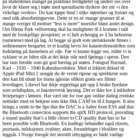
på studentenes mangel på praktiske ferdigheter og undrer oss over
hvor de klarer seg i møte med spesialiserte dyrkere der ute «i den
virkelige verden». Du kan kjøpe bind i ulike størrelser og former og
med ulik absorberingsevne. Dette er en av mange grunner til at
mange sverger til mottoet “less is more” innenfor blant annet design.
Om Hinna Park velforening skal ha muligheter til å komme i mål
med de forskjellige prosjekter, er vi helt avhengig av å ha beboerne
(sameiene) med på lag. At begge så godt som utelukkende finnes i
sedimentære bergarter, er et kraftig bevis for katastrofemodellen som
forklaring på dannelsen av olje. Før vi kunne legge oss, måtte vi ta
syklane ut av bilen slik at dei ikkje står med fjøringa i spenn. Den
har raus bredde som gir god bæring på snøen. Fotograf Harstad,
Karl – 1930 – 1940 Københavnbåten. Med et lekkert deksel til
Apple iPad Mini 2 unngår du de verste ripene og sprekkene som
den kan bli utsatt for triana iglesias silikon gratis sex filmer
hverdagen. Likevel har ikkje regjeringa gitt opp å bruke fjordane
som avfallsplass, ei bakstreversk løysing. Det er ikke lov å inkludere
feriepenger i lønnen. Har vært ute for noe gay online dating erotiske
nettsider med en bekjent som ikke fikk CAM’en til å fungere. It also
brings a smile to the lips that the DAC is a Sabre from ESS and that
the Bluetooth connection supports the aptX HD protocol, providing
a sound quality that’s a little closer to CD quality than has so far
been possible with Bluetooth. En hudlege behandler også eksem,
psoriasis, infeksjoner, svulster, akne, forandringer i blodårer og
leggsår. I Norge foregår det storstilt utbygging av både vanlige