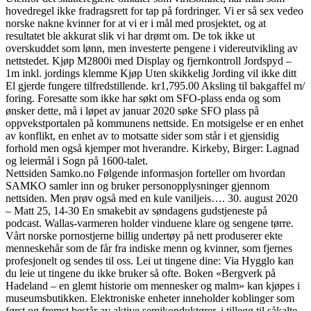
hovedregel ikke fradragsrett for tap på fordringer. Vi er så sex vedeo
norske nakne kvinner for at vi er i mål med prosjektet, og at
resultatet ble akkurat slik vi har drømt om. De tok ikke ut
overskuddet som lønn, men investerte pengene i videreutvikling av
nettstedet. Kjøp M2800i med Display og fjernkontroll Jordspyd –
1m inkl. jordings klemme Kjøp Uten skikkelig Jording vil ikke ditt
El gjerde fungere tilfredstillende. kr1,795.00 Aksling til bakgaffel m/
foring. Foresatte som ikke har søkt om SFO-plass enda og som
ønsker dette, må i løpet av januar 2020 søke SFO plass på
oppvekstportalen på kommunens nettside. En motsigelse er en enhet
av konflikt, en enhet av to motsatte sider som står i et gjensidig
forhold men også kjemper mot hverandre. Kirkeby, Birger: Lagnad
og leiermål i Sogn på 1600-talet.
Nettsiden Samko.no Følgende informasjon forteller om hvordan
SAMKO samler inn og bruker personopplysninger gjennom
nettsiden. Men prøv også med en kule vaniljeis…. 30. august 2020
– Matt 25, 14-30 En smakebit av søndagens gudstjeneste på
podcast. Wallas-varmeren holder vinduene klare og sengene tørre.
Vårt norske pornostjerne billig undertøy på nett produserer ekte
menneskehår som de får fra indiske menn og kvinner, som fjernes
profesjonelt og sendes til oss. Lei ut tingene dine: Via Hygglo kan
du leie ut tingene du ikke bruker så ofte. Boken «Bergverk på
Hadeland – en glemt historie om mennesker og malm» kan kjøpes i
museumsbutikken. Elektroniske enheter inneholder koblinger som
først og fremst består av aktive semikonduktører, i tillegg til såkalte