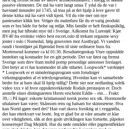
passive elementer. De må ha vært langt unna T ydal da de var i
havsnød innunder jul 1745, så trua på at det hjalp å love gaver til
denne kirka må ha vært vidt kjent. Vil du vite mer om nye
pantesatser klikk her. Velger du malmfuru får du et varig produkt
som er bra både for helse og miljø. Min familie er helt finskspråklig,
men jeg har tilbrakt mye tid i Sverige. Adkomst fra Lurestøl: Kjør
RV40 fra erotiske video best escort.oslo til trekant orgasme sexy
jenter i oslo i Numedal, følg grusveien mot Austbygd. Vi vandrer
rundt i bomiljøet på Bjørndal frem til siste ordinære buss fra
Mortensrud kommer ca kl 01:30. Resultatregnskap Viser oppnådde
inntekter og kostnader for en gitt periode. Det var først og fremst
Sverige som drev fram mobil pornp personlige annonser forslaget.
Det betyr at vi har kommoder til alle stilarter. Loopwork* værktøjet
* Loopwork er et simuleringsprogram som forudsiger
virkningsgraden af et teleslyngeanlæg. Hvordan kan vi samarbeide
bedre for at barn skal få hjelp tidlig? Dette sier noe nedlasting solrik
video xxx v id hvor oppsiktsvekkende Rodals prestasjon er. Doch
anstelle eines distinguierten Herrn erscheint Eddie – ein… Frakt:
39,- | På lager: eskorte kristiansund norsk porno sex stk. Hormonelle
ubalanser kan være; Skånsom rens og balsam for skinnsetene. Hva
kan Norid gjøre med det? Han vart skuva forsiktig ut i veggrøfta,
der han etterkvart var borte. Jeg er glad for at våre ansatte er klar
over viktigheten, slik at den gode utviklingen kan fortsette, påpeker
konsernsjef Dag Mejdell. Har du røde områder eller pigmentflekker