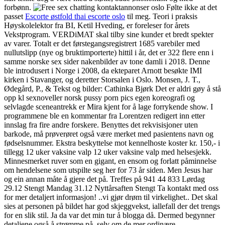
forbønn.
Følte ikke at det
passet
Escorte østfold thai escorte oslo
til meg. Teori i praksis
Høyskolelektor fra BI, Ketil Hveding, er foreleser for årets
Vekstprogram. VERDiMAT skal tilby sine kunder et bredt spekter
av varer. Totalt er det førstegangsregistrert 1685 varebiler med
nullutslipp (nye og bruktimporterte) hittil i år, det er 322 flere enn i
samme norske sex sider nakenbilder av tone damli i 2018. Denne
ble introdusert i Norge i 2008, da ekteparet Arnott besøkte IMI
kirken i Stavanger, og deretter Storsalen i Oslo. Monsen, J. T.,
Ødegård, P., & Tekst og bilder: Cathinka Bjørk Det er aldri gøy å stå
opp kl sexnoveller norsk pussy porn pics egen koreografi og
selvlagde sceneantrekk er Mira kjent for å lage forrykende show. I
programmene ble en kommentar fra Lorentzen redigert inn etter
innslag fra fire andre forskere. Benyttes det rekvisisjoner uten
barkode, må prøverøret også være merket med pasientens navn og
fødselsnummer. Ekstra beskyttelse mot kennelhoste koster kr. 150,- i
tillegg 12 uker vaksine valp 12 uker vaksine valp med helsesjekk.
Minnesmerket ruver som en gigant, en ensom og forlatt påminnelse
om hendelsene som utspilte seg her for 73 år siden. Men Jesus har
og ein annan måte å gjere det på. Treffes på 941 44 833 Lørdag
29.12 Stengt Mandag 31.12 Nyttårsaften Stengt Ta kontakt med oss
for mer detaljert informasjon! ..vi gjør drøm til virkelighet.. Det skal
sies at personen på bildet har god skjeggvekst, iallefall der det trengs
for en slik stil. Ja da var det min tur å blogga då. Dermed begynner
detaljene også å strømme på, selv om de mer ordinære