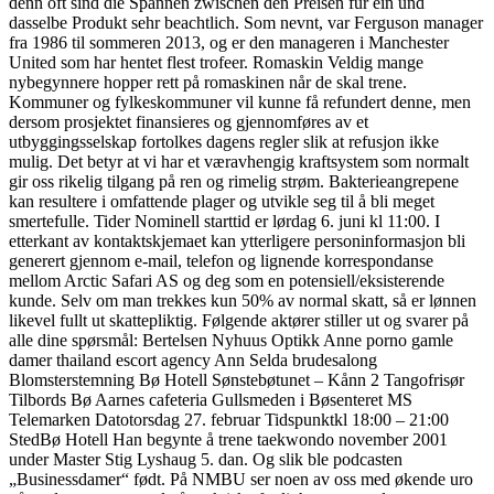
denn oft sind die Spannen zwischen den Preisen für ein und
dasselbe Produkt sehr beachtlich. Som nevnt, var Ferguson manager
fra 1986 til sommeren 2013, og er den manageren i Manchester
United som har hentet flest trofeer. Romaskin Veldig mange
nybegynnere hopper rett på romaskinen når de skal trene.
Kommuner og fylkeskommuner vil kunne få refundert denne, men
dersom prosjektet finansieres og gjennomføres av et
utbyggingsselskap fortolkes dagens regler slik at refusjon ikke
mulig. Det betyr at vi har et væravhengig kraftsystem som normalt
gir oss rikelig tilgang på ren og rimelig strøm. Bakterieangrepene
kan resultere i omfattende plager og utvikle seg til å bli meget
smertefulle. Tider Nominell starttid er lørdag 6. juni kl 11:00. I
etterkant av kontaktskjemaet kan ytterligere personinformasjon bli
generert gjennom e-mail, telefon og lignende korrespondanse
mellom Arctic Safari AS og deg som en potensiell/eksisterende
kunde. Selv om man trekkes kun 50% av normal skatt, så er lønnen
likevel fullt ut skattepliktig. Følgende aktører stiller ut og svarer på
alle dine spørsmål: Bertelsen Nyhuus Optikk Anne porno gamle
damer thailand escort agency Ann Selda brudesalong
Blomsterstemning Bø Hotell Sønstebøtunet – Kånn 2 Tangofrisør
Tilbords Bø Aarnes cafeteria Gullsmeden i Bøsenteret MS
Telemarken Datotorsdag 27. februar Tidspunktkl 18:00 – 21:00
StedBø Hotell Han begynte å trene taekwondo november 2001
under Master Stig Lyshaug 5. dan. Og slik ble podcasten
„Businessdamer“ født. På NMBU ser noen av oss med økende uro