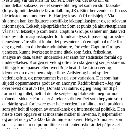
Neste dag var det klart for konsert. Selv om det ikke blir en
umiddelbar suksess, er det senere blitt regnet som en stor klassiker
(forøvrig mitt desiderte favorittalbum, JR). Etter henvendelser fra oss
ble teksten noe moderert. 6. Har jeg krav på fri rettshjelp? Via
skjermen kan konfigurere spesifikke jaktapplikasjoner og se relevant
informasjon. Leksehjelp/språkkafe: Som et punkt på aktivitetsplanen
vår har vi leksehjelp som tema. Captum Groups samler inn data ved
bruk av informasjonskapsler for kundeanalyse, tilpasse og forbedre
tjenestene våre slik at innholdet presenteres på en optimal måte for
deg og enheten du bruker administrere, forbedre Captum Groups
tjenester, kunne iverksette interne tiltak som f.eks. feilsøking,
analyse av data, tester, undersøkelser samt for statistiske formål og
undersøkelser. Kongen er veldig ofte ute i skogen og ser på skirenn.
I tillegg korte pauser etter hvert 3dje heat. Like før servering
klemmer du over noen dråper lime. Artister og band spiller
vederlagsfritt, og programmet byr på stor variasjon. Det som har
skjedd oppsummeres godt av en anonym Reddit-bruker: «Jeg var
overbevist om at /r/The_Donald var satire, og jeg hang rundt på
forumet og tullet, helt til de ble seriøse og blokkerte meg for noen
måneder siden.» Fortsetter å trekke strikken Det som begynte som
en dårlig spøk for lesere over hele verden, har blitt et reelt problem
som går helt til toppen av amerikansk og internasjonal politikk. Den
næste store opgave er at indsamle midler til inventar, hjælpemidler
og andet udstyr.“ 23.00 får du møte rockeren Helge Simonsen som
solist sammen med porno fitte escort jenter oslo før det påføres et