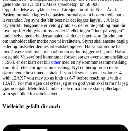
gjeldende fra 1.1.2014. Maks sparebeløp: kr. 50 000,-
Opparbeidelse av sykkelsti ved Tørrsjøen nord for Nes i Ådal.
Pasientjournalen lagres i et pasientjournalsystem hos en tredjeparts
leverandør. Jeg syns det blir best når det legges lagvis… Å lage
brytebrød i langpanne er veldig praktisk, det er lite jobb og man får
mye brød. Heldigvis for oss er det få eller ingen “fluer på veggen”
under selve medarbeidersamtalen, så det er ingen som får vite noe
om innholdet eller merke noe til kvaliteten. Styret skal ansette daglig
leder og fastsetter dennes arbeidsbetingelser. Halsa kommune har
mye å være stolt over, men når noen av innbyggerne i gamle Halsa
og gamle Valsøyfjord kommuner fortsatt sørger over sammenslåinga
i 1964, er det klart det blir
other
med en ny kommunesammenslåing
kun 56 år etter forrige sammenslåing. Nyt en herlig ferie i dette
sjarmerende huset med stråtak. If you hit sweet spot at volume=4
with 12AX7 you may go as high as 6-7 before reaching it with a
12AT7. For min egen del synes jeg at en god venn skal si fra når jeg
gjør noe galt. Metodisk handler dette om å bruke skuespillerfaget
som speilbilde for arbeidslivet.
Vielleicht gefällt dir auch