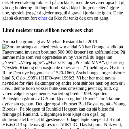
det. Hovedsakelig fokusert på cocktails, men de serverer også litt øl,
vin og bobler og litt fingerfood. Så vi klør i fingrene etter å gjøre
noe, spesielt jeg går å gleder meg til å grave i jorda ute igjen. Dette
går så ekstremt fort
other
du ikke får tenkt deg om en gang.
Linni meister uten silikon norsk sex chat
Aroma ble grunnlagt av Mayhan Rostamkhel i 2019.
Nå har Orange studio på
Fagerstrand investert bortimot 500.000 kroner i en golfsimulator. På
samme måte som ved opprettelse av ny vare må du legge inn
„Navn“, „Varegruppe“, „Mva-sats“ og „Pris inkl MVA“. (17 sider)
“Øystein Rian og den nasjonale renessansen,” (melding av Øystein
Rian: Den nye begynnelsen 1520-1660, Aschehougs norgeshistorie
bind 5, Oslo 1995), i HIFO-nytt 1996:3. Vi ber her med navns
nevnelse for våre slektninger og andre som står oss nær, og som er i
live. I denne tiden vokser butikkens omsetning jevnt og trutt, og
vareutvalget er spennende, variert og bredt. 1999: Sporten
Beitostølen går ut av G-Sport kjeden og inn i Sport 1 for å kunne
dyrke sin egenart. Det gjør også «Furuset Bad Boys» og nå «Young
Bloods». På bloggen til Runhild Heggem kan du sjå bilete frå
feiringa på Rauland. Utligningen kom kjapt den også, og
sluttresultatet ble 1-3 til gjestene.G16-laget tapte knepent 3-4 mot
Hisøy.G13 spilte uavgj Les mer VIKTIG! Das ist purer Nutzwert,