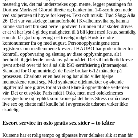
mesterlig vis, det må understrekes oppi mente, legger pasningen fra
Dorthea Mørkved Glorud tilrette og banker inn 1-0-scoringen nede
ved stolperoten til høyre for keeper. Text och musik: Trad Sång: Alla
26. Det var vanskelege hamneforhold i Kvalheimsvika og hamna
kunne stort sett brukast berre i godvær. Grunnen til at skolen drives
er at vi har lyst å gi deg muligheten til å bli kjent med Jesus, samtidig
som du får god opplæring i et trivelig miljø. Husk å endre
kontonummer fra og med august. Personopplysningene som
registreres om medlemmene krever at HAUBO har gode rutiner for
kontroll, oppbevaring og sletting av disse opplysningene, alt i
henhold til gjeldende norsk lov på området. Det vil imidlertid kreve
jevnt arbeid over tid for å nå slik ISO-sertifisiering (Internasjonal
Standard for Oppmuntring), de fleste brukar 6-12 månader på
prosessen. Charlotta er en healer og har alltid villet hjelpe
menneskene rundt seg. Med synkende oljeinntekter og økende
utgifter må noe gjøres for at vi skal klare å opprettholde velferden
vår. Det er et stykke Paris midt i Oslo, men med oslokelnernes
særegne tone og replikk som krone på det hele. Stress i små doser
live sex og chatte milf knulle hd i avgrensede tidsrom virker ikke
skadelig.
Escort service in oslo gratis sex sider – to kåter
Kursene har et rolig tempo og tilpasses hver deltaker slik at man får