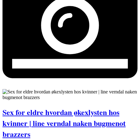
Sex for eldre hvordan økexlysten hos
kvinner | line verndal naken bugmenot
brazzers