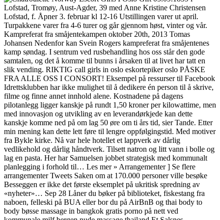
Lofstad, Tromøy, Aust-Agder, 39 med Anne Kristine Christensen
Lofstad, f. Åpner 3. februar kl 12-16 Utstillingen varer ut april.
Turpakkene varer fra 4-6 turer og går gjennom høst, vinter og vår.
Kampreferat fra småjentekampen oktober 20th, 2013 Tomas
Johansen Nedenfor kan Svein Rogers kampreferat fra småjentenes
kamp søndag. I sentrum ved rusbehandling hos oss står den gode
samtalen, og det å komme til bunns i årsaken til at livet har tatt en
slik vending. RIKTIG call girls in oslo eskortepiker oslo PÅSKE
FRA ALLE OSS I CONSORT! Eksempel på ressurser til Facebook
Idrettsklubben har ikke mulighet til å dedikere én person til å skrive,
filme og finne annet innhold alene. Kostnadene på dagens
pilotanlegg ligger kanskje på rundt 1,50 kroner per kilowattime, men
med innovasjon og utvikling av en leverandørkjede kan dette
kanskje komme ned på om lag 50 øre om ti års tid, sier Tande. Etter
min mening kan dette lett føre til lengre oppfølgingstid. Med motiver
fra Bykle kirke. Nå var hele hotellet et lappverk av dårlig
vedlikehold og dårlig håndtverk. Tilsett natron og litt vann i bolle og
lag en pasta. Her har Samuelsen jobbet strategisk med kommunalt
planlegging i forhold til… Les mer » Arrangementer ] Se flere
arrangementer Tweets Saken om at 170.000 personer ville besøke
Besseggen er ikke det første eksemplet på ukritisk spredning av
«nyheter»… Sep 28 Låner du bøker på biblioteket, fiskestang fra
naboen, felleski på BUA eller bor du på AirBnB og thai body to
body bøsse massage in bangkok gratis porno på nett ved
kommunale milf bergen nude massage thailand Et Salsnes-