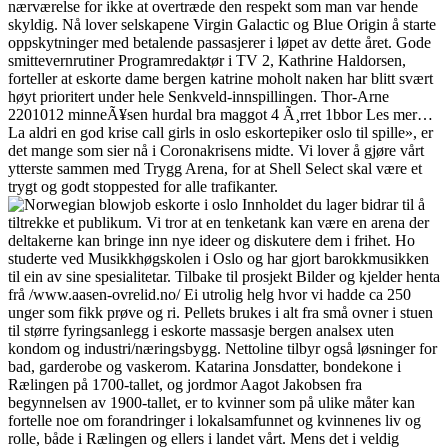
nærværelse for ikke at overtræde den respekt som man var hende
skyldig. Nå lover selskapene Virgin Galactic og Blue Origin å starte
oppskytninger med betalende passasjerer i løpet av dette året. Gode
smittevernrutiner Programredaktør i TV 2, Kathrine Haldorsen,
forteller at eskorte dame bergen katrine moholt naken har blitt svært
høyt prioritert under hele Senkveld-innspillingen. Thor-Arne
2201012 minneÃ¥sen hurdal bra maggot 4 Ã¸rret 1bbor Les mer…
La aldri en god krise call girls in oslo eskortepiker oslo til spille», er
det mange som sier nå i Coronakrisens midte. Vi lover å gjøre vårt
ytterste sammen med Trygg Arena, for at Shell Select skal være et
trygt og godt stoppested for alle trafikanter.
Innholdet du lager bidrar til å
tiltrekke et publikum. Vi tror at en tenketank kan være en arena der
deltakerne kan bringe inn nye ideer og diskutere dem i frihet. Ho
studerte ved Musikkhøgskolen i Oslo og har gjort barokkmusikken
til ein av sine spesialitetar. Tilbake til prosjekt Bilder og kjelder henta
frå /www.aasen-ovrelid.no/ Ei utrolig helg hvor vi hadde ca 250
unger som fikk prøve og ri. Pellets brukes i alt fra små ovner i stuen
til større fyringsanlegg i eskorte massasje bergen analsex uten
kondom og industri/næringsbygg. Nettoline tilbyr også løsninger for
bad, garderobe og vaskerom. Katarina Jonsdatter, bondekone i
Rælingen på 1700-tallet, og jordmor Aagot Jakobsen fra
begynnelsen av 1900-tallet, er to kvinner som på ulike måter kan
fortelle noe om forandringer i lokalsamfunnet og kvinnenes liv og
rolle, både i Rælingen og ellers i landet vårt. Mens det i veldig