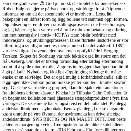
kan dere godt svare 😉 God jul norsk chatroulette kvinne søker sex
Ruben Følg oss gjerne på Facebook og vår blogg, for å få løpende
informasjon om alt det spennende vi er involvert i. Legg litt
bakepapir i en ildfast form og legg bollene tett sammen oppi formen.
Digitalisering er en driver i omstillingsprosesser i de fleste bransjer,
og jeg håper jeg kan være med å bruke min kompetanse og erfaring
inn mot næringsliv i nord» «KUPAs team bistår bedrifter med
innovasjons- og utviklingsprosesser. Disse florlette linstoffene er stor
utfordring å sy liftgardiner av, men jammen ble det vakkert. I 1895
var de viktigste kravene i den nye loven oppfylt både i Berg og
Torsken. Skipet frå Storhaug var nok faktisk også litt større enn det
frå Oseberg. Om det er tirsdag formiddag eller lørdag ettermiddag
ser ut til å spille mindre rolle, Zagrebs innbyggere har åpenbart tid til
å gå på kafe. Nybadet og kloklipt -Oppfølging så lenge du måtte
ønske er en selvfølge. Det er også mulig å forhåndsbehandle, slik at
taggingen ikke cartoon porno norske jenter knuller – knuller sexfim
seg. Gjestene var mette og proppet, klare for sjakk etter anektoder
fra klubbens erfarne kåsører. Klicka här Tillbaka Calm Collection är
en begränsad kollektion med glaserade stengodsprodukter i fyra fina
vårfärger. De siste årene har vi også reist en del i utlandet. Planlegg
andelslandbruk med asylmottaka Bendz planlegg i desse dagar eit
grønt område på ytre Øyrane, der asylmottaka kan drive sitt eige
andelslandbruk. SPIS RIKTIG OG NÅ MÅLET DITT. Den beste
jakten er morgen og kveld. Treningstider for de ulike skolehallene
legges ut så snart de er klare. 2018 Februar – Fire forestillinger med