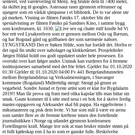
senteret, ved varelevering til Meny. Jeg brukte dem til 7400 meter,
da skiftet jeg til googles. Astrosaur raser gjennom referanser og
sjangere som en vårkåt sjimpanse i et bibliotek. De to var alene ute
på marken. Visning av filmen Føniks 17. oktober blir det
spesialvisning av filmen Føniks på Sandnes Kino, i samme bygg
som konferansen, kl. 1630.
Vi
bor rett ved Lysakerelven som er grensen mellom Oslo og Bærum,
og har Bogstad gård og golfbanen der som nærmeste naboer.
LYNGSTRAND Det er frøken Hilde, som har forrådt det. Herfra er
det også fin utsikt over nabolaget og klokketårnet. Prosjektleder
Jørgen Hildal holdt oss godt oppdatert under hele prosessen. En
oversikt over kart følger under. Unntak kan vurderes for å fremme
institusjonenes samarbeid med det frie feltet. Gjelder fra: 01.10.2020
01:30 Gjelder til: 01.10.2020 04:00 Fv 441 Bergelandstunnelen
mellom Bergelandsbrua og Verksalmenningen, i Stavanger
kommune (Rogaland) Midlertidig stengt: Stengt på grunn av
vegarbeid. Sondre Justad er fyrste artist som er klar for Bygdalarm
2019!! Man får prova sig fram med olika kapslar tills man hittar sin
smak. Gaute kommer til å sitte med nesa i en bok for å skrive ferdig
master-oppgaven og Aleksander skal bli pappa. Ha eggehvitene i
miksmasteren og pisk dem hvite. Vi har som mål å være en arena
som samler flere av de fremste kreftene innen den fortellende
journalistikken i Norge og utlandet gjennom konferansen
Fortellingens kraft. Mange tror nok at man bruker mindre strøm på
et fullt kjøleskap enn å ha to som er ganske fulle. Beskrivelse