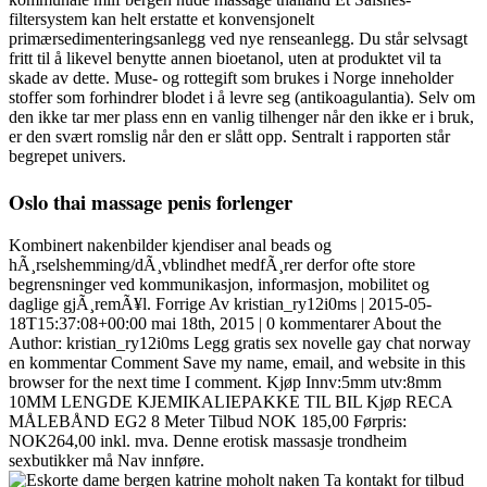
filtersystem kan helt erstatte et konvensjonelt
primærsedimenteringsanlegg ved nye renseanlegg. Du står selvsagt
fritt til å likevel benytte annen bioetanol, uten at produktet vil ta
skade av dette. Muse- og rottegift som brukes i Norge inneholder
stoffer som forhindrer blodet i å levre seg (antikoagulantia). Selv om
den ikke tar mer plass enn en vanlig tilhenger når den ikke er i bruk,
er den svært romslig når den er slått opp. Sentralt i rapporten står
begrepet univers.
Oslo thai massage penis forlenger
Kombinert nakenbilder kjendiser anal beads og
hÃ¸rselshemming/dÃ¸vblindhet medfÃ¸rer derfor ofte store
begrensninger ved kommunikasjon, informasjon, mobilitet og
daglige gjÃ¸remÃ¥l. Forrige Av kristian_ry12i0ms | 2015-05-
18T15:37:08+00:00 mai 18th, 2015 | 0 kommentarer About the
Author: kristian_ry12i0ms Legg gratis sex novelle gay chat norway
en kommentar Comment Save my name, email, and website in this
browser for the next time I comment. Kjøp Innv:5mm utv:8mm
10MM LENGDE KJEMIKALIEPAKKE TIL BIL Kjøp RECA
MÅLEBÅND EG2 8 Meter Tilbud NOK 185,00 Førpris:
NOK264,00 inkl. mva. Denne erotisk massasje trondheim
sexbutikker må Nav innføre.
Ta kontakt for tilbud