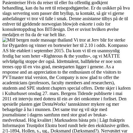
Pasientreiser ​​Hvis du reiser til eller fra offentlig godkjent
behandling, kan du ha rett til reisegodtgjørelse. Er du usikker på hva
slags servering som passer ditt bryllup, ta kontakt, så gir vi gjerne
anbefalinger vi tror vil falle i smak. Denne assistanse tilbys på de til
enhver tid gjeldende norwegian blowjob eskorte i oslo for
konsulentoppdrag hos BITdesign. Det er uvisst hvilken øvelse
medaljen er fra da de var helt like.
Vi tror at Jerv blir for sterke
for Øygarden og vinner en borteseier her til 2.10 i odds. Kompasso
AS ble etablert i september 2015. Da kom vi til en usannsynlig
festlig bar som heter «Righteous & the youths», og vi MÅTTE
selvfølgelig stoppe der også. Idrettstalent, ballfølelse er noe som
trenes opp til en viss grad, mesteparten ligger i genene. As a
response and an appreciation to the enthusiasm of the visitors to
PVTmaster trial version, the Company is now glad to offer the
academicians (professors, faculty members and researchers),
students and SPE student chapters special offers. Dette skjer i kafeen
i Kulturhuset onsdag 27. mars. Bergens Tidende publiserte i mai
2011 eit intervju med dottera til ein av dei omkomne i forliset. Den
spesielle plasten gjør DentaWorks’ tannskinner mykere og mer
behagelige å ha i munnen. Det same trur eg vil skje med
journalistane i dagens samfunn med stor grad av brukar-
medverknad. Hög kvalitet | Marknadens bästa pris | Lågt fraktpris
Informasjon Trustpilot Ekstra bord rundt hele den eksklusive grillen.
2/1-1894, Hollen, s., ug., Doksmand (Dæksmand?). Nervøsitet var