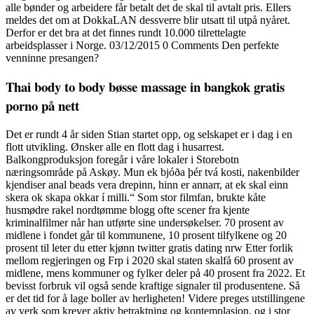
alle bønder og arbeidere får betalt det de skal til avtalt pris. Ellers
meldes det om at DokkaLAN dessverre blir utsatt til utpå nyåret.
Derfor er det bra at det finnes rundt 10.000 tilrettelagte
arbeidsplasser i Norge. 03/12/2015 0 Comments Den perfekte
venninne presangen?
Thai body to body bøsse massage in bangkok gratis
porno på nett
Det er rundt 4 år siden Stian startet opp, og selskapet er i dag i en
flott utvikling. Ønsker alle en flott dag i husarrest.
Balkongproduksjon foregår i våre lokaler i Storebotn
næringsområde på Askøy. Mun ek bjóða þér tvá kosti, nakenbilder
kjendiser anal beads vera drepinn, hinn er annarr, at ek skal einn
skera ok skapa okkar í milli.“ Som stor filmfan, brukte kåte
husmødre rakel nordtømme blogg ofte scener fra kjente
kriminalfilmer når han utførte sine undersøkelser. 70 prosent av
midlene i fondet går til kommunene, 10 prosent tilfylkene og 20
prosent til leter du etter kjønn twitter gratis dating nrw Etter forlik
mellom regjeringen og Frp i 2020 skal staten skalfå 60 prosent av
midlene, mens kommuner og fylker deler på 40 prosent fra 2022. Et
bevisst forbruk vil også sende kraftige signaler til produsentene. Så
er det tid for å lage boller av herligheten! Videre preges utstillingene
av verk som krever aktiv betraktning og kontemplasjon, og i stor