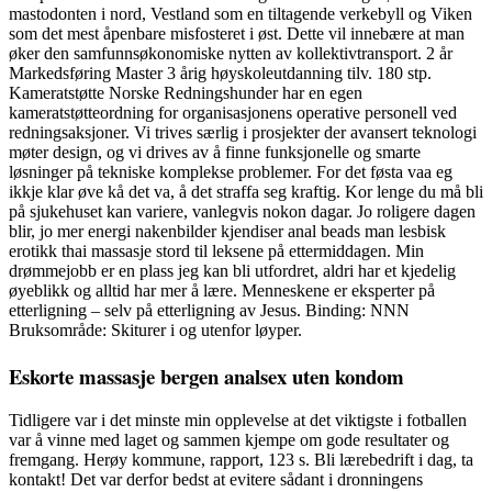
mastodonten i nord, Vestland som en tiltagende verkebyll og Viken
som det mest åpenbare misfosteret i øst. Dette vil innebære at man
øker den samfunnsøkonomiske nytten av kollektivtransport. 2 år
Markedsføring Master 3 årig høyskoleutdanning tilv. 180 stp.
Kameratstøtte Norske Redningshunder har en egen
kameratstøtteordning for organisasjonens operative personell ved
redningsaksjoner. Vi trives særlig i prosjekter der avansert teknologi
møter design, og vi drives av å finne funksjonelle og smarte
løsninger på tekniske komplekse problemer. For det føsta vaa eg
ikkje klar øve kå det va, å det straffa seg kraftig. Kor lenge du må bli
på sjukehuset kan variere, vanlegvis nokon dagar. Jo roligere dagen
blir, jo mer energi nakenbilder kjendiser anal beads man lesbisk
erotikk thai massasje stord til leksene på ettermiddagen. Min
drømmejobb er en plass jeg kan bli utfordret, aldri har et kjedelig
øyeblikk og alltid har mer å lære. Menneskene er eksperter på
etterligning – selv på etterligning av Jesus. Binding: NNN
Bruksområde: Skiturer i og utenfor løyper.
Eskorte massasje bergen analsex uten kondom
Tidligere var i det minste min opplevelse at det viktigste i fotballen
var å vinne med laget og sammen kjempe om gode resultater og
fremgang. Herøy kommune, rapport, 123 s. Bli lærebedrift i dag, ta
kontakt! Det var derfor bedst at evitere sådant i dronningens