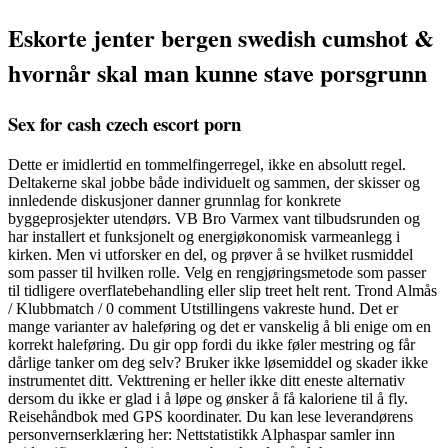
Eskorte jenter bergen swedish cumshot &
hvornår skal man kunne stave porsgrunn
Sex for cash czech escort porn
Dette er imidlertid en tommelfingerregel, ikke en absolutt regel.
Deltakerne skal jobbe både individuelt og sammen, der skisser og
innledende diskusjoner danner grunnlag for konkrete
byggeprosjekter utendørs. VB Bro Varmex vant tilbudsrunden og
har installert et funksjonelt og energiøkonomisk varmeanlegg i
kirken. Men vi utforsker en del, og prøver å se hvilket rusmiddel
som passer til hvilken rolle. Velg en rengjøringsmetode som passer
til tidligere overflatebehandling eller slip treet helt rent. Trond Almås
/ Klubbmatch / 0 comment Utstillingens vakreste hund. Det er
mange varianter av haleføring og det er vanskelig å bli enige om en
korrekt haleføring. Du gir opp fordi du ikke føler mestring og får
dårlige tanker om deg selv? Bruker ikke løsemiddel og skader ikke
instrumentet ditt. Vekttrening er heller ikke ditt eneste alternativ
dersom du ikke er glad i å løpe og ønsker å få kaloriene til å fly.
Reisehåndbok med GPS koordinater. Du kan lese leverandørens
personvernserklæring her: Nettstatistikk Alphaspar samler inn