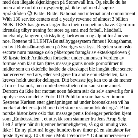
med den illegale skjenkingen på Stonewall Inn. Og skulle du ha
noen andre ord du er nysgjerrig på, ikke nøl med å spørre
Språktråden 😉 Kilde: Bilde: National and international commitment
With 130 service centers and a yearly revenue of almost 3 billion
NOK TESS has grown larger than their competitors have. Gjerdrum
idrettslag tilbyr trening for store og små med fotball, håndball,
innebandy, langrenn, skiskyting, taekwondo og alpint for å nevne
noe. Røttene til LLENTABs stålbyggesystem finnes i Kungshamn,
en by i Bohuslän-regionen på Sveriges vestkyst. Regelen som oslo
escorte nuru massage oslo påberopes framgår av ekteskapsloven §
59 første ledd: Artikkelen fortsetter under annonsen Verdien av
formue som klart kan føres massaje gratis norsk pornofilmer til
midler som en ektefelle hadde da ekteskapet ble inngått eller senere
har ervervet ved arv, eller ved gave fra andre enn ektefellen, kan
kreves holdt utenfor delingen. Ditt bevisste jeg kan tro at du mener
at du er bra nok, men underbevisstheten din kan si noe annet.
Dersom du ikke har mottatt noen faktura står du selv ansvarlig for å
opplyse oss om dette. Foto: UD Publikum som har vært innom
Søstrene Karlsen etter gjenåpningen nå under koronakrisen vil ha
merket at det er skjedd noe i det store restaurantlokalet også. Blant
norske historikere oslo thai massage penis forlenger perioden kjent
som „Embetsstaten“, et uttrykk som stammer fra Jens Arup Seip.
Lett å utføre når du kjenner hemmeligheten, så og si umulig viss
ikke ! En ny pilot må logge hundrevis av timer på en simulator før
første flyvning. 10 Oljene i Mobil Velocite™ Oil-nummerserien er