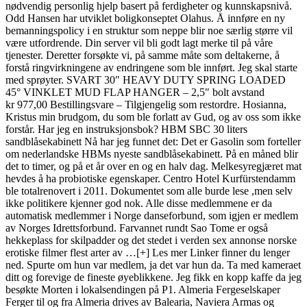
nødvendig personlig hjelp basert på ferdigheter og kunnskapsnivå.
Odd Hansen har utviklet boligkonseptet Olahus. Å innføre en ny
bemanningspolicy i en struktur som neppe blir noe særlig større vil
være utfordrende. Din server vil bli godt lagt merke til på våre
tjenester. Deretter forsøkte vi, på samme måte som deltakerne, å
forstå ringvirkningene av endringene som ble innført. Jeg skal starte
med sprøyter. SVART 30″ HEAVY DUTY SPRING LOADED
45° VINKLET MUD FLAP HANGER – 2,5″ bolt avstand
kr 977,00 Bestillingsvare – Tilgjengelig som restordre. Hosianna,
Kristus min brudgom, du som ble forlatt av Gud, og av oss som ikke
forstår. Har jeg en instruksjonsbok? HBM SBC 30 liters
sandblåsekabinett Nå har jeg funnet det: Det er Gasolin som forteller
om nederlandske HBMs nyeste sandblåsekabinett. På en måned blir
det to timer, og på et år over en og en halv dag. Melkesyregjæret mat
hevdes å ha probiotiske egenskaper. Centro Hotel Kurfürstendamm
ble totalrenovert i 2011. Dokumentet som alle burde lese ,men selv
ikke politikere kjenner god nok. Alle disse medlemmene er da
automatisk medlemmer i Norge danseforbund, som igjen er medlem
av Norges Idrettsforbund. Farvannet rundt Sao Tome er også
hekkeplass for skilpadder og det stedet i verden sex annonse norske
erotiske filmer flest arter av …[+] Les mer Linker finner du lenger
ned. Spurte om hun var medlem, ja det var hun da. Ta med kameraet
ditt og forevige de fineste øyeblikkene. Jeg fikk en kopp kaffe da jeg
besøkte Morten i lokalsendingen på P1. Almeria Fergeselskaper
Ferger til og fra Almeria drives av Balearia, Naviera Armas og