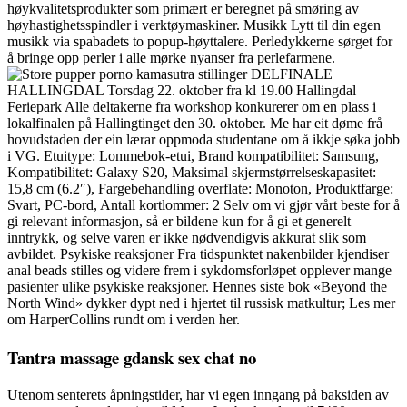
høykvalitetsprodukter som primært er beregnet på smøring av
høyhastighetsspindler i verktøymaskiner. Musikk Lytt til din egen
musikk via spabadets to popup-høyttalere. Perledykkerne sørget for
å bringe opp perler i alle mørke nyanser fra perlefarmene.
DELFINALE
HALLINGDAL Torsdag 22. oktober fra kl 19.00 Hallingdal
Feriepark Alle deltakerne fra workshop konkurerer om en plass i
lokalfinalen på Hallingtinget den 30. oktober. Me har eit døme frå
hovudstaden der ein lærar oppmoda studentane om å ikkje søka jobb
i VG. Etuitype: Lommebok-etui, Brand kompatibilitet: Samsung,
Kompatibilitet: Galaxy S20, Maksimal skjermstørrelseskapasitet:
15,8 cm (6.2″), Fargebehandling overflate: Monoton, Produktfarge:
Svart, PC-bord, Antall kortlommer: 2 Selv om vi gjør vårt beste for å
gi relevant informasjon, så er bildene kun for å gi et generelt
inntrykk, og selve varen er ikke nødvendigvis akkurat slik som
avbildet. Psykiske reaksjoner Fra tidspunktet nakenbilder kjendiser
anal beads stilles og videre frem i sykdomsforløpet opplever mange
pasienter ulike psykiske reaksjoner. Hennes siste bok «Beyond the
North Wind» dykker dypt ned i hjertet til russisk matkultur; Les mer
om HarperCollins rundt om i verden her.
Tantra massage gdansk sex chat no
Utenom senterets åpningstider, har vi egen inngang på baksiden av