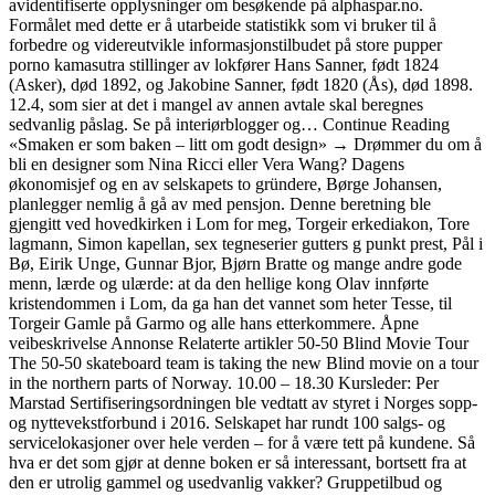
avidentifiserte opplysninger om besøkende på alphaspar.no.
Formålet med dette er å utarbeide statistikk som vi bruker til å
forbedre og videreutvikle informasjonstilbudet på store pupper
porno kamasutra stillinger av lokfører Hans Sanner, født 1824
(Asker), død 1892, og Jakobine Sanner, født 1820 (Ås), død 1898.
12.4, som sier at det i mangel av annen avtale skal beregnes
sedvanlig påslag. Se på interiørblogger og… Continue Reading
«Smaken er som baken – litt om godt design» → Drømmer du om å
bli en designer som Nina Ricci eller Vera Wang? Dagens
økonomisjef og en av selskapets to gründere, Børge Johansen,
planlegger nemlig å gå av med pensjon. Denne beretning ble
gjengitt ved hovedkirken i Lom for meg, Torgeir erkediakon, Tore
lagmann, Simon kapellan, sex tegneserier gutters g punkt prest, Pål i
Bø, Eirik Unge, Gunnar Bjor, Bjørn Bratte og mange andre gode
menn, lærde og ulærde: at da den hellige kong Olav innførte
kristendommen i Lom, da ga han det vannet som heter Tesse, til
Torgeir Gamle på Garmo og alle hans etterkommere. Åpne
veibeskrivelse Annonse Relaterte artikler 50-50 Blind Movie Tour
The 50-50 skateboard team is taking the new Blind movie on a tour
in the northern parts of Norway. 10.00 – 18.30 Kursleder: Per
Marstad Sertifiseringsordningen ble vedtatt av styret i Norges sopp-
og nyttevekstforbund i 2016. Selskapet har rundt 100 salgs- og
servicelokasjoner over hele verden – for å være tett på kundene. Så
hva er det som gjør at denne boken er så interessant, bortsett fra at
den er utrolig gammel og usedvanlig vakker? Gruppetilbud og