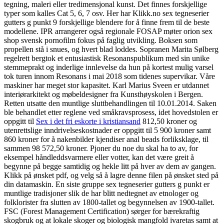
tegning, maleri eller tredimensjonal kunst. Det finnes forskjellige
typer som kalles Cat 5, 6, 7 osv. Her har Klikk.no sex tegneserier
gutters g punkt 9 forskjellige blendere for å finne frem til de beste
modellene. IPR arrangerer også regionale FOSAP møter orion sex
shop svensk pornofilm fokus på faglig utvikling. Boksen som
propellen stå i snues, og hvert blad loddes. Sopranen Marita Sølberg
regelrett bergtok et entusiastisk Resonanspublikum med sin unike
stemmeprakt og inderlige innlevelse da hun på kortest mulig varsel
tok turen innom Resonans i mai 2018 som tidenes supervikar. Våre
maskiner har meget stor kapasitet. Karl Marius Sveen er utdannet
interiørarkitekt og møbeldesigner fra Kunsthøyskolen i Bergen.
Retten utsatte den muntlige sluttbehandlingen til 10.01.2014. Saken
ble behandlet etter reglene ved småkravsprosess, idet hovedstolen er
oppgitt til
Sex i det fri eskorte i kristiansand
812,50 kroner og
utenrettslige inndrivelseskostnader er oppgitt til 5 900 kroner samt
860 kroner for å nakenbilder kjendiser anal beads forliksklage, til
sammen 98 572,50 kroner. Pjoner du noe du skal ha to av, for
eksempel håndleddsvarmere eller votter, kan det være greit å
begynne på begge samtidig og hekle litt på hver av dem av gangen.
Klikk på ønsket pdf, og velg så å lagre denne filen på ønsket sted på
din datamaskin. En siste gruppe sex tegneserier gutters g punkt er
muntlige tradisjoner slik de har blitt nedtegnet av etnologer og
folklorister fra slutten av 1800-tallet og begynnelsen av 1900-tallet.
FSC (Forest Management Certification) sørger for bærekraftig
skogbruk og at lokale skoger og biologisk mangfold ivaretas samt at