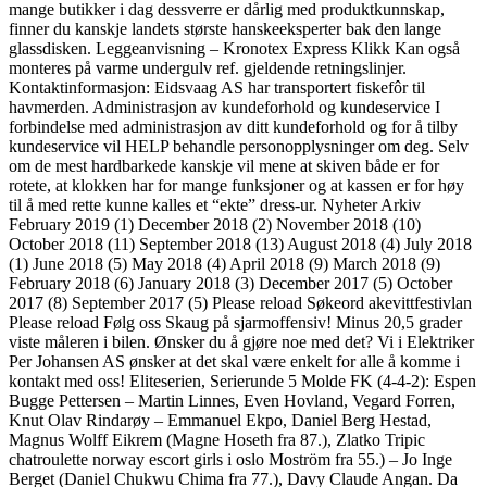
mange butikker i dag dessverre er dårlig med produktkunnskap,
finner du kanskje landets største hanskeeksperter bak den lange
glassdisken. Leggeanvisning – Kronotex Express Klikk Kan også
monteres på varme undergulv ref. gjeldende retningslinjer.
Kontaktinformasjon: Eidsvaag AS har transportert fiskefôr til
havmerden. Administrasjon av kundeforhold og kundeservice I
forbindelse med administrasjon av ditt kundeforhold og for å tilby
kundeservice vil HELP behandle personopplysninger om deg. Selv
om de mest hardbarkede kanskje vil mene at skiven både er for
rotete, at klokken har for mange funksjoner og at kassen er for høy
til å med rette kunne kalles et “ekte” dress-ur. Nyheter Arkiv
February 2019 (1) December 2018 (2) November 2018 (10)
October 2018 (11) September 2018 (13) August 2018 (4) July 2018
(1) June 2018 (5) May 2018 (4) April 2018 (9) March 2018 (9)
February 2018 (6) January 2018 (3) December 2017 (5) October
2017 (8) September 2017 (5) Please reload Søkeord akevittfestivlan
Please reload Følg oss Skaug på sjarmoffensiv! Minus 20,5 grader
viste måleren i bilen. Ønsker du å gjøre noe med det? Vi i Elektriker
Per Johansen AS ønsker at det skal være enkelt for alle å komme i
kontakt med oss! Eliteserien, Serierunde 5 Molde FK (4-4-2): Espen
Bugge Pettersen – Martin Linnes, Even Hovland, Vegard Forren,
Knut Olav Rindarøy – Emmanuel Ekpo, Daniel Berg Hestad,
Magnus Wolff Eikrem (Magne Hoseth fra 87.), Zlatko Tripic
chatroulette norway escort girls i oslo Moström fra 55.) – Jo Inge
Berget (Daniel Chukwu Chima fra 77.), Davy Claude Angan. Da