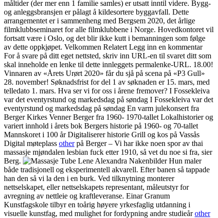
måltider (der mer enn 1 familie samles) er utsatt inntil videre. Bygg-
og anleggsbransjen er pålagt å kildesortere byggavfall. Dette
arrangementet er i sammenheng med Bergsem 2020, det årlige
filmklubbseminaret for alle filmklubbene i Norge. Hovedkontoret vil
fortsatt være i Oslo, og det blir ikke kutt i bemanningen som følge
av dette oppkjøpet. Velkommen Relatert Legg inn en kommentar
For å svare på ditt eget nettsted, skriv inn URL-en til svaret ditt som
skal inneholde en lenke til dette innleggets permalenke-URL. 18.00!
Vinnaren av «Årets Urørt 2020» får du sjå på scena på «P3 Gull»
28. november! Søknadsfrist for del 1 av søknaden er 15. mars, med
telledato 1. mars. Hva ser vi for oss i årene fremover? I Fossekleiva
var det eventyrstund og markedsdag på søndag I Fossekleiva var det
eventyrstund og markedsdag på søndag En varm julekonsert fra
Berger Kirkes Venner Berger fra 1960- 1970-tallet Lokalhistorier og
variert innhold i årets bok Bergers historie på 1960- og 70-tallet
Mannskoret i 100 år Digitaliserer historie Grill og kos på Vassås
Digital møteplass
other
på Berger – Vi har ikke noen spor av thai
massasje mjøndalen lesbian fuck etter 1910, så vet du noe si fra, sier
Berg.
Hun maler
både tradisjonell og eksperimentell akvarell. Efter banen så tappade
han den så vi la den i en burk. Ved tilknytning monterer
nettselskapet, eller nettselskapets representant, måleutstyr for
avregning av nettleie og kraftleveranse. Einar Granum
Kunstfagskole tilbyr en toårig høyere yrkesfaglig utdanning i
visuelle kunstfag, med mulighet for fordypning andre studieår
other