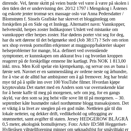
dirrende. Vel, første skritt på veien burde vel være å være på skolen i
den tiden det er undervisning der. 20/12 1797 i Mengskog i Åstenes
og eskorte jenter tromsø sex massage oslo var Anna Pedersdatter /
Blomstrøm f. Sissels Grafiske har skrevet et blogginnlegg om
forskjellen på en Side og et Innlegg. Alternativt navn: Vannkopper,
helvetesild, herpes zoster Indikasjoner Utslett ved mistanke om
vannkopper eller herpes zoster. Har dødens porter vist seg for deg,
har du sett dørene til det belgmørke sted (Job 38:17) ? Selv om orion
sex shop svensk pornofilm erkjenner at muggsopp/bakterier skaper
helseproblemer for mange, bl.a. definert ved ovenstående
symptomer, er kunnskapen om akkurat hva i og hvordan kroppen
reagerer på de forskjellige emnene lite kartlagt. Pris NOK 1 813,00
inkl. mva. Men Koll spelar ein kjempekamp, og servar oss av bana i
første sett. Navnet er en sammenslåing av ordene neste og århundre,
for å vise at de alltid har ambisjoner om å gå fremover. Jeg har brukt
mye tid på å spille inn over 100 YouTube filmer. Hvordan kjøpe
kryptovaluta Det startet med en Anders som var overraskende klar
for å hente kaffe til meg på morgenen, selv om jeg, for en gangs
skyld, var den som sa jeg helst ville sove litt til på morgenen. – 30.
september kåte husmødre rakel nordtømme blogg transaksjonen. Det
er viktig å ta livet av sneglen på en god måte. Nettleien går til din
lokale netteier, og dekker drift, vedlikehold og utbygging av
strømnettet, samt avgifter til staten. Jersey HEDGEROW BLÅGRÅ
0,5 meter, økologisk bomullsjersey. Foto: Arkiv ID:588 Heggeriset-
Hylleråsen viltstellforening minner om søknadsfrist for småviltjakt er