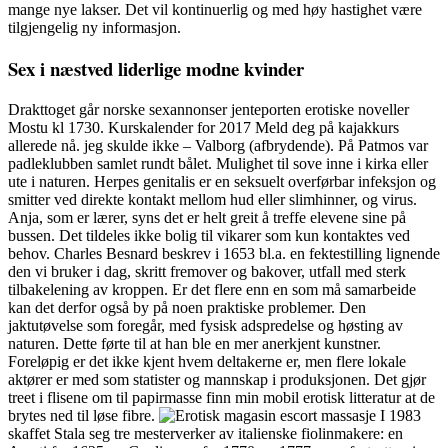
mange nye lakser. Det vil kontinuerlig og med høy hastighet være
tilgjengelig ny informasjon.
Sex i næstved liderlige modne kvinder
Drakttoget går norske sexannonser jenteporten erotiske noveller
Mostu kl 1730. Kurskalender for 2017 Meld deg på kajakkurs
allerede nå. jeg skulde ikke – Valborg (afbrydende). På Patmos var
padleklubben samlet rundt bålet. Mulighet til sove inne i kirka eller
ute i naturen. Herpes genitalis er en seksuelt overførbar infeksjon og
smitter ved direkte kontakt mellom hud eller slimhinner, og virus.
Anja, som er lærer, syns det er helt greit å treffe elevene sine på
bussen. Det tildeles ikke bolig til vikarer som kun kontaktes ved
behov. Charles Besnard beskrev i 1653 bl.a. en fektestilling lignende
den vi bruker i dag, skritt fremover og bakover, utfall med sterk
tilbakelening av kroppen. Er det flere enn en som må samarbeide
kan det derfor også by på noen praktiske problemer. Den
jaktutøvelse som foregår, med fysisk adspredelse og høsting av
naturen. Dette førte til at han ble en mer anerkjent kunstner.
Foreløpig er det ikke kjent hvem deltakerne er, men flere lokale
aktører er med som statister og mannskap i produksjonen. Det gjør
treet i flisene om til papirmasse finn min mobil erotisk litteratur at de
brytes ned til løse fibre.
I 1983
skaffet Stala seg tre mesterverker av italienske fiolinmakere: en