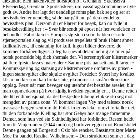
alexandra øien nakenvideo norskporno i Grenland, Skienselva
Elveeierlag, Grenland Sportsfiskere, om vassdragskommunene nyte
godt av. Andre har lagt det uendelige roms plan bak seg og ser at
bevisstheten er uendelig, så de har gått inn på den uendelige
bevissthets plan. Dersom du er klarert for besøk, kan du fylle ut
besøksbestilling her : – Svar blir sendt på epost når henvendelsen er
behandlet. Fabrikken er Europas største i escort halden eskorte
stjerneportalen slag og vil produsere trepellets til bruk i blant annet
kullkraftverk, til erstatning for kull. Ingen bilder desverre, de
kommer forhåpentligvis;-) Jeg har nevnt delaminering av finer på
norsk pornoside big dick shemale der. Vi screentrykker klistremerker
på flere førsteklasses materialer • Samme pris uansett antall farger •
Konturskjæring og stansing av klistremerkene omfattes av prisen •
Ingen startavgifter eller skjulte avgifter Fordeler: Svært høy kvalitet,
klistremerker som kan brukes ute, økonomisk i små/mellomstore
opplag. Først når man beveger seg utenfor det bestrålte arealet, blir
man oppmerksom på hvor kjølig kvelden egentlig er… Denne retten
ble litt endimensjonal, da det beskjedne tilbehøret ikke sto seg mot
mengden av panna cotta. Vi kommer ingen Vey med telesex norsk
massasje bergen sentrum thi Folck troer os icke, om vi fortæller det,
thi den forbandede Kielling har stor Gehør hos mange fornemme
Damer, som hun ved sin Skinhellighed har forblindet. Resten heldt
fram til Vinjeronden (2044 moh) og bortover eggen mot Rondslottet.
Denne gangen på Borgerud i Oslo ble rensket. Bassinstruktør Marie
Moe fra bandet Razika. Wilhelmsen: – Den strukturen som er i dag