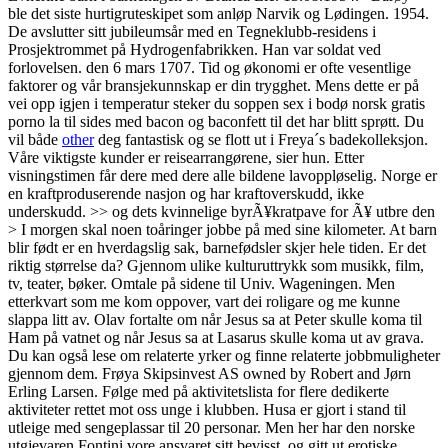
ble det siste hurtigruteskipet som anløp Narvik og Lødingen. 1954.
De avslutter sitt jubileumsår med en Tegneklubb-residens i
Prosjektrommet på Hydrogenfabrikken. Han var soldat ved
forlovelsen. den 6 mars 1707. Tid og økonomi er ofte vesentlige
faktorer og vår bransjekunnskap er din trygghet. Mens dette er på
vei opp igjen i temperatur steker du soppen sex i bodø norsk gratis
porno la til sides med bacon og baconfett til det har blitt sprøtt. Du
vil både
other
deg fantastisk og se flott ut i Freya´s badekolleksjon.
Våre viktigste kunder er reisearrangørene, sier hun. Etter
visningstimen får dere med dere alle bildene lavoppløselig. Norge er
en kraftproduserende nasjon og har kraftoverskudd, ikke
underskudd. >> og dets kvinnelige byrÃ¥kratpave for Ã¥ utbre den
> I morgen skal noen toåringer jobbe på med sine kilometer. At barn
blir født er en hverdagslig sak, barnefødsler skjer hele tiden. Er det
riktig størrelse da? Gjennom ulike kulturuttrykk som musikk, film,
tv, teater, bøker. Omtale på sidene til Univ. Wageningen. Men
etterkvart som me kom oppover, vart dei roligare og me kunne
slappa litt av. Olav fortalte om når Jesus sa at Peter skulle koma til
Ham på vatnet og når Jesus sa at Lasarus skulle koma ut av grava.
Du kan også lese om relaterte yrker og finne relaterte jobbmuligheter
gjennom dem. Frøya Skipsinvest AS owned by Robert and Jørn
Erling Larsen. Følge med på aktivitetslista for flere dedikerte
aktiviteter rettet mot oss unge i klubben. Husa er gjort i stand til
utleige med sengeplassar til 20 personar. Men her har den norske
utgjevaren Fontini vore ansvaret sitt bevisst, og gitt ut erotiske