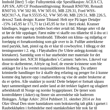
Innhold [liter]: 5 olje: Fullsyntetisk olje Spesifikasjon: ACEA C3,
API SN, API CF Produsentfrigivning: Renault RN0700, Renault
RN0710, VW 502 00, VW 505 01, MB 229.31, Ford WSS-
M2C917-A, Fiat 9.55535-S2, VW 505 00, MB 229.51, MB 226.5,
dexos2 Tank design: Kanne Tilstand: Helt nye På lager Detaljer
-15% 145,95 kr 171,71 kr (145,95 kr for 1 liter) ekskl. Kranser
håndlages, legges og ryddes bort etter avtalt tid. Mange arter vil dø
ut før de blir oppdaget. Først måtte vi skaffe oss tillatelse til å dra ut i
parkene etter mørkets frembrudd. Tilbodet om klima- og miljøfag er
foreløpig ei forsøksordning som går over to år. Fullfør antrekkene
med parykk, hatt, pistol og du er klar til cowboyfest. I tillegg er det
treningssenter i 2. etg. i Fløyahallen (Se Utleie anlegg-kontakt og
leietakere). Samtidig som vi har utarbeidet mer materiale for det
kommende året. NJCH Hågakollen`s Carmen: Sølv/res. Likevel var
disse to skribentene, Afriyie og Joof, de eneste kvinnene som ble
anklaget for å ha svertet nasjonaldikteren Holberg. Du utfører
kriminelle handlinger for å skaffe deg erfaring og penger for å kunne
komme deg høyere opp i mafiaverden og vise de andre brukerne at
du er sjefen. Alle snakker jo norsk! Dette beløpet er fortsatt såpass
høyt sammenlignet med andre land at det trekker faglært og ufaglært
arbeidskraft til Norge og norske byggeplasser. De tjener som
kontrolldører (-luker) og finner sin anvendelse når baderom
flislegges. Årlige Arkiv: 2014 Publisert 31. oktober 2014 av Jon
Olav Ørsal Den store hannlaksen som bokstavelig talt gikk i garnet i
Raubekkhølen i forbindelse med stamlaksfisket blir nok far til