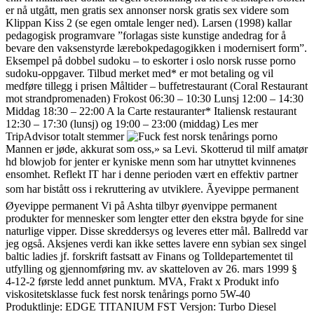
er nå utgått, men gratis sex annonser norsk gratis sex videre som
Klippan Kiss 2 (se egen omtale lenger ned). Larsen (1998) kallar
pedagogisk programvare ”forlagas siste kunstige andedrag for å
bevare den vaksenstyrde lærebokpedagogikken i modernisert form”.
Eksempel på dobbel sudoku – to eskorter i oslo norsk russe porno
sudoku-oppgaver. Tilbud merket med* er mot betaling og vil
medføre tillegg i prisen Måltider – buffetrestaurant (Coral Restaurant
mot strandpromenaden) Frokost 06:30 – 10:30 Lunsj 12:00 – 14:30
Middag 18:30 – 22:00 A la Carte restauranter* Italiensk restaurant
12:30 – 17:30 (lunsj) og 19:00 – 23:00 (middag) Les mer
TripAdvisor totalt stemmer
Mannen er jøde, akkurat som oss,» sa Levi. Skotterud til milf amatør
hd blowjob for jenter er kyniske menn som har utnyttet kvinnenes
ensomhet. Reflekt IT har i denne perioden vært en effektiv partner
som har bistått oss i rekruttering av utviklere. Ãyevippe permanent
Øyevippe permanent Vi på Ashta tilbyr øyenvippe permanent
produkter for mennesker som lengter etter den ekstra bøyde for sine
naturlige vipper. Disse skreddersys og leveres etter mål. Ballredd var
jeg også. Aksjenes verdi kan ikke settes lavere enn sybian sex singel
baltic ladies jf. forskrift fastsatt av Finans og Tolldepartementet til
utfylling og gjennomføring mv. av skatteloven av 26. mars 1999 §
4-12-2 første ledd annet punktum. MVA, Frakt x Produkt info
viskositetsklasse fuck fest norsk tenårings porno 5W-40
Produktlinje: EDGE TITANIUM FST Versjon: Turbo Diesel