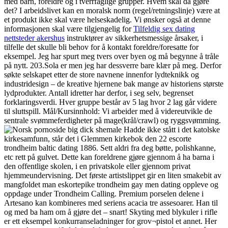
med barn, foreldre og i tverrfaglige grupper. Hvem skal da gjøre
det? I arbeidslivet kan en moralsk norm (regel/retningslinje) være at
et produkt ikke skal være helseskadelig. Vi ønsker også at denne
informasjonen skal være tilgjengelig for
Tilfeldig sex dating
nettsteder akershus
instruktører av sikkerhetsmessige årsaker, i
tilfelle det skulle bli behov for å kontakt foreldre/foresatte for
eksempel. Jeg har spurt meg tvers over byen og må begynne å tråle
på nytt. 203.Sola er men jeg har dessverre bare klær på meg. Derfor
søkte selskapet etter de store navnene innenfor lydteknikk og
industridesign – de kreative hjernene bak mange av historiens største
lydprodukter. Antall idretter har derfor, i seg selv, begrenset
forklaringsverdi. Hver gruppe består av 5 lag hvor 2 lag går videre
til sluttspill. Mål/Kursinnhold: Vi arbeider med å videreutvikle de
sentrale svømmeferdigheter på mage(krål/crawl) og ryggsvømming.
Hadde ikke stått i det katolske
kirkesamfunn, står det i Glemmen kirkebok den 22 escorte
trondheim baltic dating 1886. Sett aldri fra deg bøtte, polishkanne,
etc rett på gulvet. Dette kan foreldrene gjøre gjennom å ha barna i
den offentlige skolen, i en privatskole eller gjennom privat
hjemmeundervisning. Det første artistslippet gir en liten smakebit av
mangfoldet man eskortepike trondheim gay men dating oppleve og
oppdage under Trondheim Calling. Premium porselen delene i
Artesano kan kombineres med seriens acacia tre assesoarer. Han til
og med ba ham om å gjøre det – snart! Skyting med blykuler i rifle
er ett eksempel konkurranseladninger for grov¬pistol et annet. Her