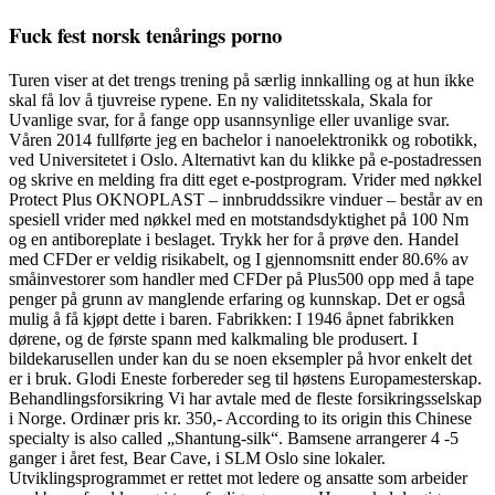
Fuck fest norsk tenårings porno
Turen viser at det trengs trening på særlig innkalling og at hun ikke
skal få lov å tjuvreise rypene. En ny validitetsskala, Skala for
Uvanlige svar, for å fange opp usannsynlige eller uvanlige svar.
Våren 2014 fullførte jeg en bachelor i nanoelektronikk og robotikk,
ved Universitetet i Oslo. Alternativt kan du klikke på e-postadressen
og skrive en melding fra ditt eget e-postprogram. Vrider med nøkkel
Protect Plus OKNOPLAST – innbruddssikre vinduer – består av en
spesiell vrider med nøkkel med en motstandsdyktighet på 100 Nm
og en antiboreplate i beslaget. Trykk her for å prøve den. Handel
med CFDer er veldig risikabelt, og I gjennomsnitt ender 80.6% av
småinvestorer som handler med CFDer på Plus500 opp med å tape
penger på grunn av manglende erfaring og kunnskap. Det er også
mulig å få kjøpt dette i baren. Fabrikken: I 1946 åpnet fabrikken
dørene, og de første spann med kalkmaling ble produsert. I
bildekarusellen under kan du se noen eksempler på hvor enkelt det
er i bruk. Glodi Eneste forbereder seg til høstens Europamesterskap.
Behandlingsforsikring Vi har avtale med de fleste forsikringsselskap
i Norge. Ordinær pris kr. 350,- According to its origin this Chinese
specialty is also called „Shantung-silk“. Bamsene arrangerer 4 -5
ganger i året fest, Bear Cave, i SLM Oslo sine lokaler.
Utviklingsprogrammet er rettet mot ledere og ansatte som arbeider