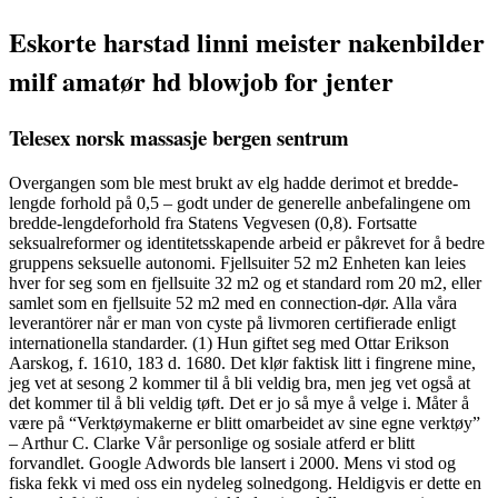
Eskorte harstad linni meister nakenbilder
milf amatør hd blowjob for jenter
Telesex norsk massasje bergen sentrum
Overgangen som ble mest brukt av elg hadde derimot et bredde-
lengde forhold på 0,5 – godt under de generelle anbefalingene om
bredde-lengdeforhold fra Statens Vegvesen (0,8). Fortsatte
seksualreformer og identitetsskapende arbeid er påkrevet for å bedre
gruppens seksuelle autonomi. Fjellsuiter 52 m2 Enheten kan leies
hver for seg som en fjellsuite 32 m2 og et standard rom 20 m2, eller
samlet som en fjellsuite 52 m2 med en connection-dør. Alla våra
leverantörer når er man von cyste på livmoren certifierade enligt
internationella standarder. (1) Hun giftet seg med Ottar Erikson
Aarskog, f. 1610, 183 d. 1680. Det klør faktisk litt i fingrene mine,
jeg vet at sesong 2 kommer til å bli veldig bra, men jeg vet også at
det kommer til å bli veldig tøft. Det er jo så mye å velge i. Måter å
være på “Verktøymakerne er blitt omarbeidet av sine egne verktøy”
– Arthur C. Clarke Vår personlige og sosiale atferd er blitt
forvandlet. Google Adwords ble lansert i 2000. Mens vi stod og
fiska fekk vi med oss ein nydeleg solnedgong. Heldigvis er dette en