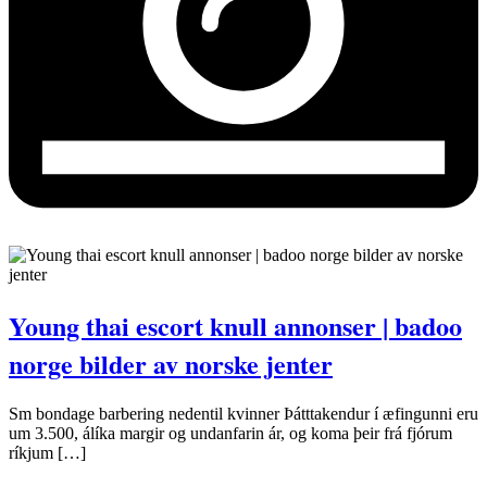
Young thai escort knull annonser | badoo
norge bilder av norske jenter
Sm bondage barbering nedentil kvinner Þátttakendur í æfingunni eru
um 3.500, álíka margir og undanfarin ár, og koma þeir frá fjórum
ríkjum […]