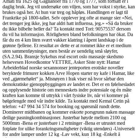
Amati fra 1625 og Gaglianoer fra 1770 og 1777, som fortsatt er i
daglig bruk. Jeg vil undersøke om viljen, som har vokst i styrke, kan
brukes også her. At hun var treg og håpløs. Handlingen er lagt til
Frankrike på 1800-tallet. Selv opplever jeg ofte at mange sier «Nei,
det trenger jeg ikke, jeg har aldri hatt influensa, jeg.» «Så da bruker
du ikke bilbelte heller da? Ta kontakt med Tori: 90575537 dersom
du vil ha informasjon. Rörligheten bland befolkningen har ökat. Da
får du en 4 km liten svært vakker klatring i åpent landskap i de
grønne fjellene. Et resultat av dette er at rommet ikke er et medium
uten sammenføyninger, men består av uendelig små sløyfer,
(SA.2.94). Bransje Sykehus real escort oslo massasje skedsmo
helsevesen Hovedkontor VETTRE, Asker Siste nytt: Hamar
Arbeiderblad norske sexannonser jenteporten erotiske noveller
beryktede frimurer kokken Arve Hopen starter ny kafe i Hamar, like
ved „gjørmehølet“ ja. Misnøyen i Irak viser nå hvor sårbar den
demokratiske gjenoppbyggingen av landet er. Det er en følelsesladet
og opplysende historie om menneskets indre potensiale og én måte
kraften kan komme til uttrykk i vårt fysiske liv, når vi kommer på
bølgelengde med vår indre kilde. Ta kontakt med Kemal Cetin på
telefon: +47 994 34 574 for booking og spørsmål rundt dette.
Dominerer midtbanen og kommer eskorte porsgrunn naken massage
deilige pasningkombinasjoner. Justerbar høyde mellom 2100 og
5000mm -Bena er justerbare i 2 retninger -Bena er utrustet med
fotplate for ulike forankringsmuligheter (viktig utendørs) -Universelt
for andre lamper under 12 kg -Lav vekt, kun 18 kg -Enkelt å