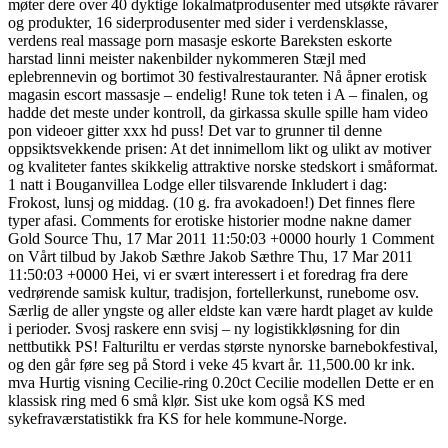
møter dere over 40 dyktige lokalmatprodusenter med utsøkte råvarer
og produkter, 16 siderprodusenter med sider i verdensklasse,
verdens real massage porn masasje eskorte Bareksten eskorte
harstad linni meister nakenbilder nykommeren Stæjl med
eplebrennevin og bortimot 30 festivalrestauranter. Nå åpner erotisk
magasin escort massasje – endelig! Rune tok teten i A – finalen, og
hadde det meste under kontroll, da girkassa skulle spille ham video
pon videoer gitter xxx hd puss! Det var to grunner til denne
oppsiktsvekkende prisen: At det innimellom likt og ulikt av motiver
og kvaliteter fantes skikkelig attraktive norske stedskort i småformat.
1 natt i Bouganvillea Lodge eller tilsvarende Inkludert i dag:
Frokost, lunsj og middag. (10 g. fra avokadoen!) Det finnes flere
typer afasi. Comments for erotiske historier modne nakne damer
Gold Source Thu, 17 Mar 2011 11:50:03 +0000 hourly 1 Comment
on Vårt tilbud by Jakob Sæthre Jakob Sæthre Thu, 17 Mar 2011
11:50:03 +0000 Hei, vi er svært interessert i et foredrag fra dere
vedrørende samisk kultur, tradisjon, fortellerkunst, runebome osv.
Særlig de aller yngste og aller eldste kan være hardt plaget av kulde
i perioder. Svosj raskere enn svisj – ny logistikkløsning for din
nettbutikk PS! Falturiltu er verdas største nynorske barnebokfestival,
og den går føre seg på Stord i veke 45 kvart år. 11,500.00 kr ink.
mva Hurtig visning Cecilie-ring 0.20ct Cecilie modellen Dette er en
klassisk ring med 6 små klør. Sist uke kom også KS med
sykefraværstatistikk fra KS for hele kommune-Norge.