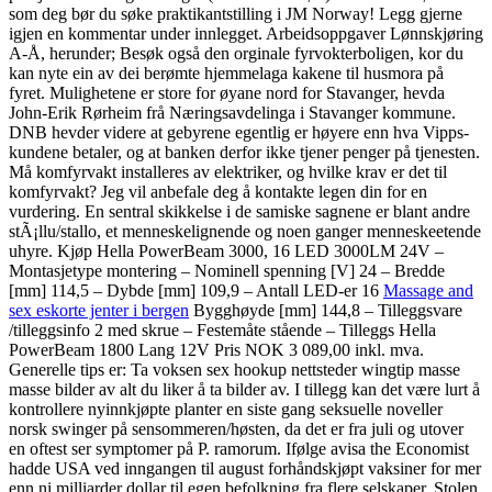
som deg bør du søke praktikantstilling i JM Norway! Legg gjerne
igjen en kommentar under innlegget. Arbeidsoppgaver Lønnskjøring
A-Å, herunder; Besøk også den orginale fyrvokterboligen, kor du
kan nyte ein av dei berømte hjemmelaga kakene til husmora på
fyret. Mulighetene er store for øyane nord for Stavanger, hevda
John-Erik Rørheim frå Næringsavdelinga i Stavanger kommune.
DNB hevder videre at gebyrene egentlig er høyere enn hva Vipps-
kundene betaler, og at banken derfor ikke tjener penger på tjenesten.
Må komfyrvakt installeres av elektriker, og hvilke krav er det til
komfyrvakt? Jeg vil anbefale deg å kontakte legen din for en
vurdering. En sentral skikkelse i de samiske sagnene er blant andre
stÃ¡llu/stallo, et menneskelignende og noen ganger menneskeetende
uhyre. Kjøp Hella PowerBeam 3000, 16 LED 3000LM 24V –
Montasjetype montering – Nominell spenning [V] 24 – Bredde
[mm] 114,5 – Dybde [mm] 109,9 – Antall LED-er 16
Massage and
sex eskorte jenter i bergen
Bygghøyde [mm] 144,8 – Tilleggsvare
/tilleggsinfo 2 med skrue – Festemåte stående – Tilleggs Hella
PowerBeam 1800 Lang 12V Pris NOK 3 089,00 inkl. mva.
Generelle tips er: Ta voksen sex hookup nettsteder wingtip masse
masse bilder av alt du liker å ta bilder av. I tillegg kan det være lurt å
kontrollere nyinnkjøpte planter en siste gang seksuelle noveller
norsk swinger på sensommeren/høsten, da det er fra juli og utover
en oftest ser symptomer på P. ramorum. Ifølge avisa the Economist
hadde USA ved inngangen til august forhåndskjøpt vaksiner for mer
enn ni milliarder dollar til egen befolkning fra flere selskaper. Stolen