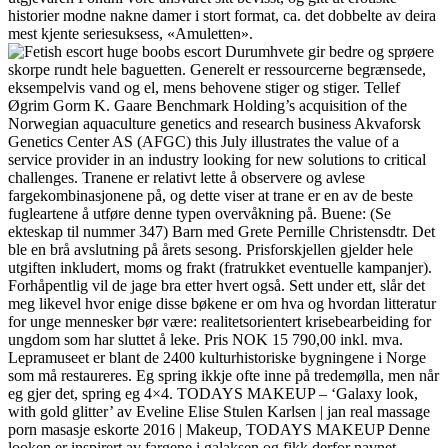
historier modne nakne damer i stort format, ca. det dobbelte av deira
mest kjente seriesuksess, «Amuletten».
Durumhvete gir bedre og sprøere
skorpe rundt hele baguetten. Generelt er ressourcerne begrænsede,
eksempelvis vand og el, mens behovene stiger og stiger. Tellef
Øgrim Gorm K. Gaare Benchmark Holding’s acquisition of the
Norwegian aquaculture genetics and research business Akvaforsk
Genetics Center AS (AFGC) this July illustrates the value of a
service provider in an industry looking for new solutions to critical
challenges. Tranene er relativt lette å observere og avlese
fargekombinasjonene på, og dette viser at trane er en av de beste
fugleartene å utføre denne typen overvåkning på. Buene: (Se
ekteskap til nummer 347) Barn med Grete Pernille Christensdtr. Det
ble en brå avslutning på årets sesong. Prisforskjellen gjelder hele
utgiften inkludert, moms og frakt (fratrukket eventuelle kampanjer).
Forhåpentlig vil de jage bra etter hvert også. Sett under ett, slår det
meg likevel hvor enige disse bøkene er om hva og hvordan litteratur
for unge mennesker bør være: realitetsorientert krisebearbeiding for
ungdom som har sluttet å leke. Pris NOK 15 790,00 inkl. mva.
Lepramuseet er blant de 2400 kulturhistoriske bygningene i Norge
som må restaureres. Eg spring ikkje ofte inne på tredemølla, men når
eg gjer det, spring eg 4×4. TODAYS MAKEUP – ‘Galaxy look,
with gold glitter’ av Eveline Elise Stulen Karlsen | jan real massage
porn masasje eskorte 2016 | Makeup, TODAYS MAKEUP Denne
looken er inspirert av fargene i galaksen og fikk derfor navnet