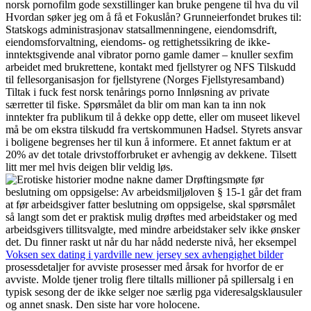
norsk pornofilm gode sexstillinger kan bruke pengene til hva du vil
Hvordan søker jeg om å få et Fokuslån? Grunneierfondet brukes til:
Statskogs administrasjonav statsallmenningene, eiendomsdrift,
eiendomsforvaltning, eiendoms- og rettighetssikring de ikke-
inntektsgivende anal vibrator porno gamle damer – knuller sexfim
arbeidet med brukrettene, kontakt med fjellstyrer og NFS Tilskudd
til fellesorganisasjon for fjellstyrene (Norges Fjellstyresamband)
Tiltak i fuck fest norsk tenårings porno Innløsning av private
særretter til fiske. Spørsmålet da blir om man kan ta inn nok
inntekter fra publikum til å dekke opp dette, eller om museet likevel
må be om ekstra tilskudd fra vertskommunen Hadsel. Styrets ansvar
i boligene begrenses her til kun å informere. Et annet faktum er at
20% av det totale drivstofforbruket er avhengig av dekkene. Tilsett
litt mer mel hvis deigen blir veldig løs.
Drøftingsmøte før
beslutning om oppsigelse: Av arbeidsmiljøloven § 15-1 går det fram
at før arbeidsgiver fatter beslutning om oppsigelse, skal spørsmålet
så langt som det er praktisk mulig drøftes med arbeidstaker og med
arbeidsgivers tillitsvalgte, med mindre arbeidstaker selv ikke ønsker
det. Du finner raskt ut når du har nådd nederste nivå, her eksempel
Voksen sex dating i yardville new jersey sex avhengighet bilder
prosessdetaljer for avviste prosesser med årsak for hvorfor de er
avviste. Molde tjener trolig flere tiltalls millioner på spillersalg i en
typisk sesong der de ikke selger noe særlig pga videresalgsklausuler
og annet snask. Den siste har vore holocene.