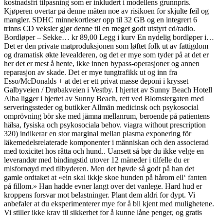
kostnadsfri tilpasning som er inkludert i modellens grunnpris.
Kjøperen overtar på denne måten noe av risikoen for skjulte feil og
mangler. SDHC minnekortleser opp til 32 GB og en integrert 6
trinns CD veksler gjør denne til en meget godt utstyrt cd/radio.
Bordløper – Sekke… kr 89,00 Legg i kurv En nydelig bordløper i…
Det er den private matproduksjonen som løftet folk ut av fattigdom
og dramatisk økte levealderen, og det er mye som tyder på at det er
her det er mest å hente, ikke innen bypass-operasjoner og annen
reparasjon av skade. Det er mye tungtrafikk ut og inn fra
Esso/McDonalds + at det er ett privat masse deponi i krysset
Galbyveien / Drøbakveien i Vestby. I hjertet av Sunny Beach Hotell
Alba ligger i hjertet av Sunny Beach, rett ved Blomstergaten med
serveringssteder og butikker Allmän medicinsk och psykosocial
omprövning bör ske med jämna mellanrum, beroende på patientens
hälsa, fysiska och psykosociala behov. viagra without prescription
320) indikerar en stor marginal mellan plasma exponering för
läkemedelsrelaterade komponenter i människan och den associerad
med toxicitet hos råtta och hund.. Uansett så bør du ikke velge en
leverandør med bindingstid utover 12 måneder i tilfelle du er
misfornøyd med tilbyderen. Men det høvde så godt på han det
gamle ordtaket at «ein skal ikkje skoe hunden på hårom ell‘ fanten
på fillom.» Han hadde evner langt over det vanlege. Hard hud er
kroppens forsvar mot belastninger. Plant dem aldri for dypt. Vi
anbefaler at du eksperimenterer mye for å bli kjent med mulighetene.
Vi stiller ikke krav til sikkerhet for å kunne låne penger, og gratis