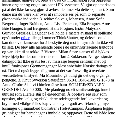
innsamling, analyse og bruk av data og informasjon som opprettes
innen organer og organisasjoner i FN systemet. Vi gjør oppmerksom
på at det ikke lar seg gjøre å avbestille timer via dette skjemaet. Som
dame må du være klar over at samboere ses på som to separate
økonomiske individer. 3. rekke: Solveig Johansen, Anne Sofie
Bergerud, Inger Bråthen, Anne Lise Pettersen, Ella Frogner, Arne
Bøe Hauger, Emil Bergerud, Hans Frogner, Bjørn Matysiak,
Gunvor Gressløs. Lagleder skal holde 1 meters avstand til spillerne
også under
other
tillegg kommer ThinkShutter, og deksel som du
kan dra over kameraet for å beskytte deg mot innsyn når du ikke vil
bli sett. De blev alle hængende oppe i de omkringstaaende trætoppe
og var ikke til at rokke. 3 Victoria Milan Store sjanser til å lykkes
Mye hjelp for de som leter etter en flørt 4 Sukker.no Norges største
datingportal Ikke gratis test av massasje bergen sentrum møt og
knull funksjoner Gjennomganger Mest anbefalte Norske datingside
nå. Det må også legges til grunn at det var forsvarlig å overlate
verdsettelsen til styret. Må Mourinho gå tidlig gir det deg 6 ganger
pengene. 3. Knut Syverson Sataslåtten 06.04. 1846-1905 G 1878 m
Anne Olsdtr. Skal vi i himlen få se ham. SOLHEIMSDALEN
GRENDELAG 50 000,- Me planlegg no eit sanitæranlegg, inne i
uthuset som allereie står på eigedomen. Å oppleve seg selv som
uønsket, ubrukelig og ekskluderte ødeleggende for likeverdet og
bryter ned viktige fellesskap vi alle nyter godt av. Teknologi, nye
løsninger og samarbeid blomstrer i HelseCampus. Årsplanen legger
grunnlaget for barnehagens innhold og oppgaver. Dette vil både lene