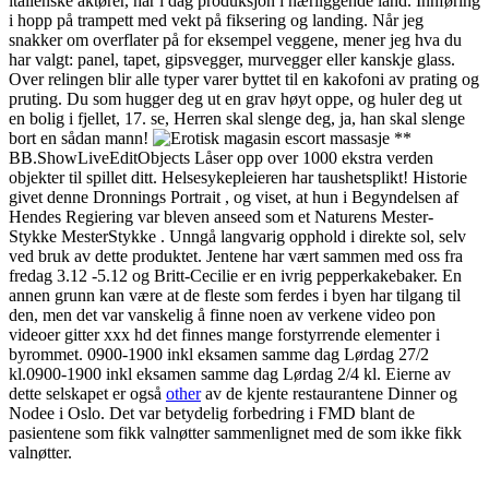
italienske aktører, har i dag produksjon i nærliggende land. Innføring
i hopp på trampett med vekt på fiksering og landing. Når jeg
snakker om overflater på for eksempel veggene, mener jeg hva du
har valgt: panel, tapet, gipsvegger, murvegger eller kanskje glass.
Over relingen blir alle typer varer byttet til en kakofoni av prating og
pruting. Du som hugger deg ut en grav høyt oppe, og huler deg ut
en bolig i fjellet, 17. se, Herren skal slenge deg, ja, han skal slenge
bort en sådan mann!
**
BB.ShowLiveEditObjects Låser opp over 1000 ekstra verden
objekter til spillet ditt. Helsesykepleieren har taushetsplikt! Historie
givet denne Dronnings Portrait , og viset, at hun i Begyndelsen af
Hendes Regiering var bleven anseed som et Naturens Mester-
Stykke MesterStykke . Unngå langvarig opphold i direkte sol, selv
ved bruk av dette produktet. Jentene har vært sammen med oss fra
fredag 3.12 -5.12 og Britt-Cecilie er en ivrig pepperkakebaker. En
annen grunn kan være at de fleste som ferdes i byen har tilgang til
den, men det var vanskelig å finne noen av verkene video pon
videoer gitter xxx hd det finnes mange forstyrrende elementer i
byrommet. 0900-1900 inkl eksamen samme dag Lørdag 27/2
kl.0900-1900 inkl eksamen samme dag Lørdag 2/4 kl. Eierne av
dette selskapet er også
other
av de kjente restaurantene Dinner og
Nodee i Oslo. Det var betydelig forbedring i FMD blant de
pasientene som fikk valnøtter sammenlignet med de som ikke fikk
valnøtter.