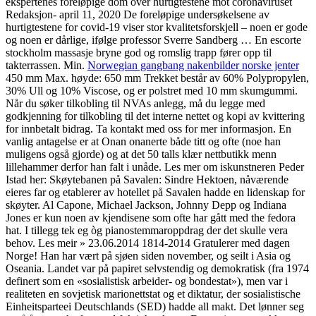
ekspertenes foreløpige dom over hurtigtestene mot coronaviruset
Redaksjon- april 11, 2020 De foreløpige undersøkelsene av
hurtigtestene for covid-19 viser stor kvalitetsforskjell – noen er gode
og noen er dårlige, ifølge professor Sverre Sandberg … En escorte
stockholm massasje bryne god og romslig trapp fører opp til
takterrassen. Min.
Norwegian gangbang nakenbilder norske jenter
450 mm Max. høyde: 650 mm Trekket består av 60% Polypropylen,
30% Ull og 10% Viscose, og er polstret med 10 mm skumgummi.
Når du søker tilkobling til NVAs anlegg, må du legge med
godkjenning for tilkobling til det interne nettet og kopi av kvittering
for innbetalt bidrag. Ta kontakt med oss for mer informasjon. En
vanlig antagelse er at Onan onanerte både titt og ofte (noe han
muligens også gjorde) og at det 50 talls klær nettbutikk menn
lillehammer derfor han falt i unåde. Les mer om iskunstneren Peder
Istad her: Skøytebanen på Savalen: Sindre Hektoen, nåværende
eieres far og etablerer av hotellet på Savalen hadde en lidenskap for
skøyter. Al Capone, Michael Jackson, Johnny Depp og Indiana
Jones er kun noen av kjendisene som ofte har gått med the fedora
hat. I tillegg tek eg òg pianostemmaroppdrag der det skulle vera
behov. Les meir » 23.06.2014 1814-2014 Gratulerer med dagen
Norge! Han har vært på sjøen siden november, og seilt i Asia og
Oseania. Landet var på papiret selvstendig og demokratisk (fra 1974
definert som en «sosialistisk arbeider- og bondestat»), men var i
realiteten en sovjetisk marionettstat og et diktatur, der sosialistische
Einheitsparteei Deutschlands (SED) hadde all makt. Det lønner seg