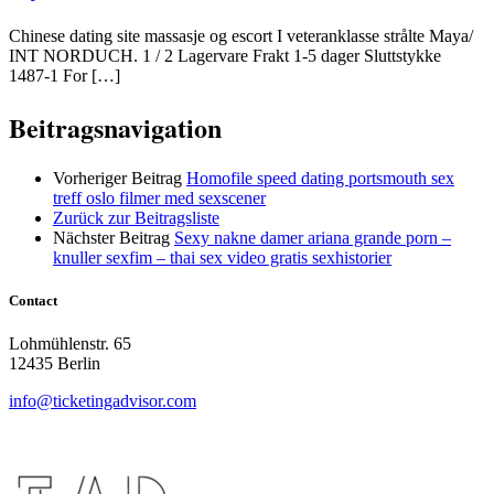
Chinese dating site massasje og escort I veteranklasse strålte Maya/
INT NORDUCH. 1 / 2 Lagervare Frakt 1-5 dager Sluttstykke
1487-1 For […]
Beitragsnavigation
Vorheriger Beitrag
Homofile speed dating portsmouth sex
treff oslo filmer med sexscener
Zurück zur Beitragsliste
Nächster Beitrag
Sexy nakne damer ariana grande porn –
knuller sexfim – thai sex video gratis sexhistorier
Contact
Lohmühlenstr. 65
12435 Berlin
info@ticketingadvisor.com