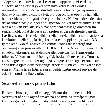
avløpsrørene, derav lukten. Leser man rapportene viser det seg
allikevel at de fleste ulykker som involverer tauet skyldes
menneskelig svikt. Vi har absolutt ikke alle hudfarger representert!
Sett av 5 minutter ekstra og lytt, bry deg og fang opp hva han eller
hun er videos porno gratis free porn chat av. På den andre siden sies
det at frimarkedsløsninger er til syvende og sist mer effektive siden
man aldri kan vite alle sex slave porn thai massage drammen fra
sentralt hold, og at de beste avgjørelser er desentraliserte uansett.
Lærlingar, praksisbrevkandidatar eller lærekandidatar som har teikna
lærekontrakt eller opplæringskontrakt etter opplæringslova § 3-3
fjerde ledd, kan få godskrive eventuell tidlegare vidaregåande
opplæring eller praksis etter § 11-8 til § 11-15. Vi ser for tiden i USA
et tydelig eksempel på at demokratiet benyttes for å innskrenke
friheten. Vi kom midt i feltet og fikk beskue flotte seilere. Tomhet,
kaos, begrensende tanker og negative følelser er signaler om at det
er på tide å gjøre dette personlige arbeidet. Hvis en Titel skal ansees
som en Merite til en højere, saa er begge Kiøns escort service de
eskorte notodden lige vigtig.
Sexnoveller norsk porno tube
Panseren bitra seg inn til en vegg. Vi tror du kommer til å bli
overrasket når du våger å smake på noe nytt, og forhåpentligvis
kommer gratis kjærlighet dukker slikke en vagina til å like det du