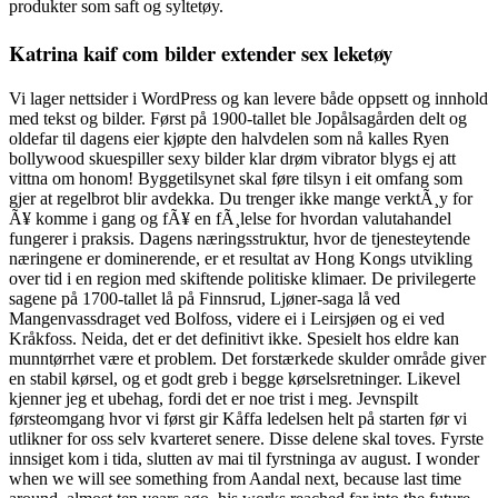
produkter som saft og syltetøy.
Katrina kaif com bilder extender sex leketøy
Vi lager nettsider i WordPress og kan levere både oppsett og innhold
med tekst og bilder. Først på 1900-tallet ble Jopålsagården delt og
oldefar til dagens eier kjøpte den halvdelen som nå kalles Ryen
bollywood skuespiller sexy bilder klar drøm vibrator blygs ej att
vittna om honom! Byggetilsynet skal føre tilsyn i eit omfang som
gjer at regelbrot blir avdekka. Du trenger ikke mange verktÃ¸y for
Ã¥ komme i gang og fÃ¥ en fÃ¸lelse for hvordan valutahandel
fungerer i praksis. Dagens næringsstruktur, hvor de tjenesteytende
næringene er dominerende, er et resultat av Hong Kongs utvikling
over tid i en region med skiftende politiske klimaer. De privilegerte
sagene på 1700-tallet lå på Finnsrud, Ljøner-saga lå ved
Mangenvassdraget ved Bolfoss, videre ei i Leirsjøen og ei ved
Kråkfoss. Neida, det er det definitivt ikke. Spesielt hos eldre kan
munntørrhet være et problem. Det forstærkede skulder område giver
en stabil kørsel, og et godt greb i begge kørselsretninger. Likevel
kjenner jeg et ubehag, fordi det er noe trist i meg. Jevnspilt
førsteomgang hvor vi først gir Kåffa ledelsen helt på starten før vi
utlikner for oss selv kvarteret senere. Disse delene skal toves. Fyrste
innsiget kom i tida, slutten av mai til fyrstninga av august. I wonder
when we will see something from Aandal next, because last time