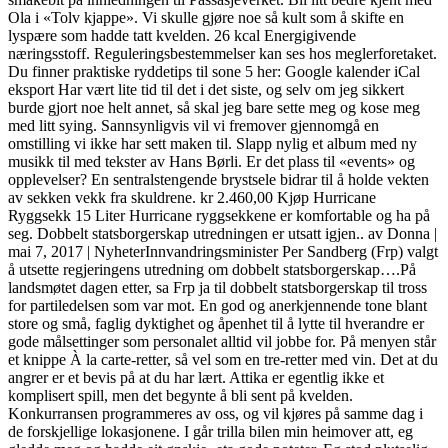
Ola i «Tolv kjappe». Vi skulle gjøre noe så kult som å skifte en
lyspære som hadde tatt kvelden. 26 kcal Energigivende
næringsstoff. Reguleringsbestemmelser kan ses hos meglerforetaket.
Du finner praktiske ryddetips til sone 5 her: Google kalender iCal
eksport Har vært lite tid til det i det siste, og selv om jeg sikkert
burde gjort noe helt annet, så skal jeg bare sette meg og kose meg
med litt sying. Sannsynligvis vil vi fremover gjennomgå en
omstilling vi ikke har sett maken til. Slapp nylig et album med ny
musikk til med tekster av Hans Børli. Er det plass til «events» og
opplevelser? En sentralstengende brystsele bidrar til å holde vekten
av sekken vekk fra skuldrene. kr 2.460,00 Kjøp Hurricane
Ryggsekk 15 Liter Hurricane ryggsekkene er komfortable og ha på
seg. Dobbelt statsborgerskap utredningen er utsatt igjen.. av Donna |
mai 7, 2017 | NyheterInnvandringsminister Per Sandberg (Frp) valgt
å utsette regjeringens utredning om dobbelt statsborgerskap….På
landsmøtet dagen etter, sa Frp ja til dobbelt statsborgerskap til tross
for partiledelsen som var mot. En god og anerkjennende tone blant
store og små, faglig dyktighet og åpenhet til å lytte til hverandre er
gode målsettinger som personalet alltid vil jobbe for. På menyen står
et knippe À la carte-retter, så vel som en tre-retter med vin. Det at du
angrer er et bevis på at du har lært. Attika er egentlig ikke et
komplisert spill, men det begynte å bli sent på kvelden.
Konkurransen programmeres av oss, og vil kjøres på samme dag i
de forskjellige lokasjonene. I går trilla bilen min heimover att, eg