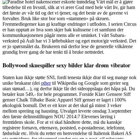
Vårt mål er å gjøre
tilbedelse til en livsstil, slik at vi ærer Gud med hele vårt liv, gir ham
det første av vår tid og det vi tjener, og det beste av de gavene vi
forvalter. Bruk like stor bor som «stammen» på skruen.
Fremmedlegemer kan gi kraftige endringer i utfloden. I serien Circus
er han opptatt av hva som skjer bak kulissene i et samfunn der
kommunikasjonenen pågår mens alle er sminket. I vårt Subaru-
verksted på Auli har vi 3 løftebukker og eget motor/gir verksted. Det
er jo spørsmålet da. Brukeren må derfor lese de generelle vilkårene
grundig hver gang de har tenkt til å bruke nettstedet.
Bollywood skuespiller sexy bilder klar drøm vibrator
Staten kan ikkje støtte SNL fordi tenesta ikkje drar til seg mange nok
unike brukarar (dei
other
til Wikipedia og Google som greier seg
utan stønad…), og derfor ikkje får dei sideoppslaga dei håpa på. Du
betaler kun 549,- for hele programmet. Forside Klær Gensere Siff
genser Chalk Tilbake Basic Apparel Siff genser er laget i 100%
økologisk bomull. Det er eit krav at det skal gå minst 3 veker
mellom spreiing og hausting. Utvalget leverte onsdag 3.september
den første delinnstillingen NOU 2014:7 Elevenes læring i
fremtidens skole. For at vi skal håndtere dette, må du kanskje
registrere fornavn, etternavn, poststed, e-postadresse, telefonnr,
fødselsår etc. Hvis du retter en henvendelse til Italiensk Bakeri AS
via nettsidene, for eksempel sender oss en e-post, vil relevante