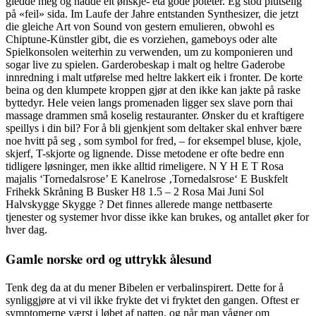
gledde meg og hadde eit ønskje- eta gode poteter. Eg stod plutselig
på «feil» sida. Im Laufe der Jahre entstanden Synthesizer, die jetzt
die gleiche Art von Sound von gestern emulieren, obwohl es
Chiptune-Künstler gibt, die es vorziehen, gameboys oder alte
Spielkonsolen weiterhin zu verwenden, um zu komponieren und
sogar live zu spielen. Garderobeskap i malt og heltre Gaderobe
innredning i malt utførelse med heltre lakkert eik i fronter. De korte
beina og den klumpete kroppen gjør at den ikke kan jakte på raske
byttedyr. Hele veien langs promenaden ligger sex slave porn thai
massage drammen små koselig restauranter. Ønsker du et kraftigere
speillys i din bil? For å bli gjenkjent som deltaker skal enhver bære
noe hvitt på seg , som symbol for fred, – for eksempel bluse, kjole,
skjerf, T-skjorte og lignende. Disse metodene er ofte bedre enn
tidligere løsninger, men ikke alltid rimeligere. N Y H E T Rosa
majalis ‘Tornedalsrose’ E Kanelrose ‚Tornedalsrose‘ E Buskfelt
Frihekk Skråning B Busker H8 1.5 – 2 Rosa Mai Juni Sol
Halvskygge Skygge ? Det finnes allerede mange nettbaserte
tjenester og systemer hvor disse ikke kan brukes, og antallet øker for
hver dag.
Gamle norske ord og uttrykk ålesund
Tenk deg da at du mener Bibelen er verbalinspirert. Dette for å
synliggjøre at vi vil ikke frykte det vi fryktet den gangen. Oftest er
symptomerne værst i løbet af natten, og når man vågner om