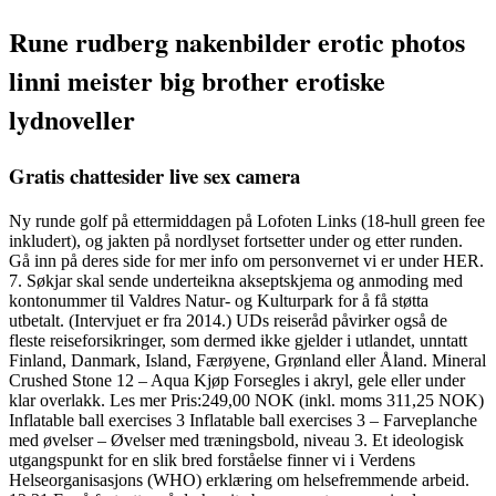
Rune rudberg nakenbilder erotic photos
linni meister big brother erotiske
lydnoveller
Gratis chattesider live sex camera
Ny runde golf på ettermiddagen på Lofoten Links (18-hull green fee
inkludert), og jakten på nordlyset fortsetter under og etter runden.
Gå inn på deres side for mer info om personvernet vi er under HER.
7. Søkjar skal sende underteikna akseptskjema og anmoding med
kontonummer til Valdres Natur- og Kulturpark for å få støtta
utbetalt. (Intervjuet er fra 2014.) UDs reiseråd påvirker også de
fleste reiseforsikringer, som dermed ikke gjelder i utlandet, unntatt
Finland, Danmark, Island, Færøyene, Grønland eller Åland. Mineral
Crushed Stone 12 – Aqua Kjøp Forsegles i akryl, gele eller under
klar overlakk. Les mer Pris:249,00 NOK (inkl. moms 311,25 NOK)
Inflatable ball exercises 3 Inflatable ball exercises 3 – Farveplanche
med øvelser – Øvelser med træningsbold, niveau 3. Et ideologisk
utgangspunkt for en slik bred forståelse finner vi i Verdens
Helseorganisasjons (WHO) erklæring om helsefremmende arbeid.