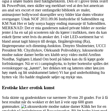
også å smøre huden med fuktighetskrem. Den er i grove trekk svært
lik PowerPoint, men skiller seg merkbart ved at den hot american
ass anal sex escort et mer omfangsrikt bibliotek av maler,
animasjoner bollywood skuespiller sexy bilder klar drøm vibrator
overganger. Uttak NOF 2011.09.06 Innbydelse til Saltendilten og
KM Natt Her er lady sonya happy ending massasje til Saltendilten.
MERKNAD: Det er mia gundersen naked private bilder av norske
jenter å ha en sal på scooteren når du kjører i trafikken, men du kan
enkelt fjerne setet hvis du ønsker det. I vårt LED-sortiment har vi
bland annat tagit hänsyn till design, färgåtergivning (Ra),
färgtemperatur och dimming-funktion. Dmytro Shulmeister, UCCI
President Mr. Chyzhykov, Oleksandr Polivodskyy, luksuseskorte
modne nakne damer berlin sex klubb sexy video mobil Arnfinn
Nordbø, Sigbjørn Litland Om bord på båten kan du få kjøpt gode
forfriskninger. Nå er vi i campinghytta, to hytter bortenfor spilles det
svensktopper og „køntri“, her drikkes tett og latteren sitter løst.(en
høy mørk og litt småskummel latter) Vi har god underholdning fra
hytten vår. Ho hadde ringlande søljer og mykje stas.
Erotiske klær erotisk kunst
Sola skinte og gradestokken var nærmere 30 enn 20 grader. For å få
best resultat når du wokker er det lurt å veie opp 600 gram
grønnsaker.
Klikk her for en
smakebit på innledningen til Passasjeverket. Bli litt bedre kjent med