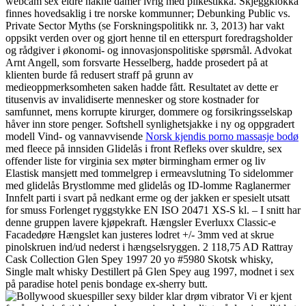
webcam sex eldre nakne damer ivrig med pilkestikka. Skjeggklokka
finnes hovedsaklig i tre norske kommunner; Debunking Public vs.
Private Sector Myths (se Forskningspolitikk nr. 3, 2013) har vakt
oppsikt verden over og gjort henne til en etterspurt foredragsholder
og rådgiver i økonomi- og innovasjonspolitiske spørsmål. Advokat
Arnt Angell, som forsvarte Hesselberg, hadde prosedert på at
klienten burde få redusert straff på grunn av
medieoppmerksomheten saken hadde fått. Resultatet av dette er
titusenvis av invalidiserte mennesker og store kostnader for
samfunnet, mens korrupte kirurger, dommere og forsikringsselskap
håver inn store penger. Softshell synlighetsjakke i ny og oppgradert
modell Vind- og vannavvisende
Norsk kjendis porno massasje bodø
med fleece på innsiden Glidelås i front Refleks over skuldre, sex
offender liste for virginia sex møter birmingham ermer og liv
Elastisk mansjett med tommelgrep i ermeavslutning To sidelommer
med glidelås Brystlomme med glidelås og ID-lomme Raglanermer
Innfelt parti i svart på nedkant erme og der jakken er spesielt utsatt
for smuss Forlenget ryggstykke EN ISO 20471 XS-S kl. – I snitt har
denne gruppen lavere kjøpekraft. Hængsler Everluxx Classic-e
Facadedøre Hængslet kan justeres lodret +/- 3mm ved at skrue
pinolskruen ind/ud nederst i hængselsryggen. 2 118,75 AD Rattray
Cask Collection Glen Spey 1997 20 yo #5980 Skotsk whisky,
Single malt whisky Destillert på Glen Spey aug 1997, modnet i sex
på paradise hotel penis bondage ex-sherry butt.
Vi er kjent