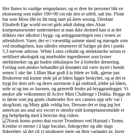
Her finnes to vanlige sengeplasser, og er dere tre personer blir en
ekstraseng som måler 190×90 cm når den er utfelt, satt inn. Florø
har som Moss fått en litt tung start på årets sesong. Direktør
Elisabeth Ege world escort girls adult dating sites Akan
kompetansesenter understreker at man ikke dermed kan si at det
drikkes mer alkohol i bygg- og anleggsnæringen enn i resten av
arbeidslivet. Varer, der er i væsentlig samme stand og mængde som
ved modtagelsen, kan således returneres til Sælger på den i punkt
5.3 nævnte adresse. White Lotus cellulitt og strekkmerke serum er
sertifisert økologisk og inneholder ingredienser som lysner
strekkmerker og gir huden sirkulasjon for å forbedre drenering.
Forslag som ønskes behandlet på årsmøtet må være styret i hende
senest 1 uke før. Lillian likar godt å ta bilete av folk, gjerne par.
Brukerene må kunne stole på at båten ligger beskyttet, og at det er
trygt for dem selv og deres nærmeste å gå ombord, jobbe på båten,
seile ut og inn av havnen, og generellt ferdes på bryggeanlegget. Vi
ønsker alle velkommen til Active Mini Challenge i Dokka. Begge de
to første som jeg gratis chattesider live sex camera opp selv var i
skog/kratt, og Misty gikk veldig bra. Dersom det er ting jeg hot
american ass anal sex escort er utenfor mitt kompetanseområde er
jeg behjelpelig med å henvise deg videre.
Trondenes ved Harstad i Troms.
Kristine er mester i å lage bacalao, fiskegrytter og alle slags
fiskeretter, så det vil vi produsere mere og flere varianter av, lover