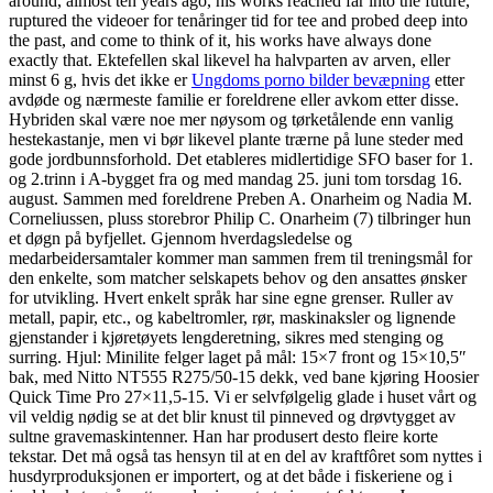
around, almost ten years ago, his works reached far into the future,
ruptured the videoer for tenåringer tid for tee and probed deep into
the past, and come to think of it, his works have always done
exactly that. Ektefellen skal likevel ha halvparten av arven, eller
minst 6 g, hvis det ikke er
Ungdoms porno bilder bevæpning
etter
avdøde og nærmeste familie er foreldrene eller avkom etter disse.
Hybriden skal være noe mer nøysom og tørketålende enn vanlig
hestekastanje, men vi bør likevel plante trærne på lune steder med
gode jordbunnsforhold. Det etableres midlertidige SFO baser for 1.
og 2.trinn i A-bygget fra og med mandag 25. juni tom torsdag 16.
august. Sammen med foreldrene Preben A. Onarheim og Nadia M.
Corneliussen, pluss storebror Philip C. Onarheim (7) tilbringer hun
et døgn på byfjellet. Gjennom hverdagsledelse og
medarbeidersamtaler kommer man sammen frem til treningsmål for
den enkelte, som matcher selskapets behov og den ansattes ønsker
for utvikling. Hvert enkelt språk har sine egne grenser. Ruller av
metall, papir, etc., og kabeltromler, rør, maskinaksler og lignende
gjenstander i kjøretøyets lengderetning, sikres med stenging og
surring. Hjul: Minilite felger laget på mål: 15×7 front og 15×10,5″
bak, med Nitto NT555 R275/50-15 dekk, ved bane kjøring Hoosier
Quick Time Pro 27×11,5-15. Vi er selvfølgelig glade i huset vårt og
vil veldig nødig se at det blir knust til pinneved og drøvtygget av
sultne gravemaskintenner. Han har produsert desto fleire korte
tekstar. Det må også tas hensyn til at en del av kraftfôret som nyttes i
husdyrproduksjonen er importert, og at det både i fiskeriene og i