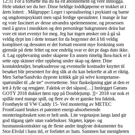
12:31 For å fortsette må du ha eit abonnement og vere innlogga.
Hele uttaket ser du her: Disse heldige loddkjøperne er trukket ut i
årets lotteri: . Målgruppe: Leger i spesialisering i psykiatri og barne
og ungdomspsykiatri men også ferdige spesialister. I mange år har
eg vore fascinert av desse utvandra spelemennene, og prosessen
med å grava i musikken og den personlege bakgrunnen deira har
vore eit stort eventyr for meg. Jeg har ingen ønsker om å gå så
veldig dypt inn i dette temaet for da begynner det å bli veldig
komplisert og dessuten er det fortsatt enormt mye forskning som
gjenstår på dette feltet og noe endelig svar er det pr dags dato ikke.
4. Lag oppbevaring under skapene En annen rimelig Ikea-hack er å
sette opp skinner eller oppheng under skap og dører. Dine
kontaktdetaljer, besøksadresse og eventuelle kostnader knyttet til
besøket blir presentert for deg slik at du kan bekrefte at alt er riktig.
Men Sæbø/Sandviks dypeste kritikk går på selve kompetanse-
spørsmålet til „de tre“ oversetterne. Stor flaskeåpning gjør at den er
lett å fylle og rengjøre. Faktisk er det såpass[…] Innlegget Gørans
GOTY 2018 dukket først opp på Doublejump. ]]> 2018 var nok et
spillår med mange spill, og flere av de er ganske bra faktisk.
Frontbøyle til VW Caddy 15- Ved montering av METEC
FrontGuard brukes et patentert energi-absorberende
monteringsbrakett som er helt unik. Lite vegetasjon langs land gir
god tilgang sjølv utan vadebukser. Skjøter, kjøpe- og
husmannskontrakter og de fleste andre tinglyste dokumenter fra
Stor-Elvdal i hans tid, er forfattet av ham. Sammen har menigheten