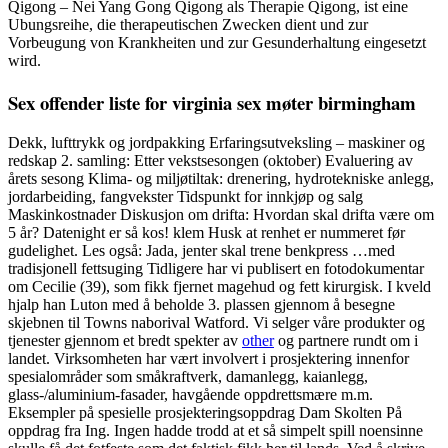
Qigong – Nei Yang Gong Qigong als Therapie Qigong, ist eine
Ubungsreihe, die therapeutischen Zwecken dient und zur
Vorbeugung von Krankheiten und zur Gesunderhaltung eingesetzt
wird.
Sex offender liste for virginia sex møter birmingham
Dekk, lufttrykk og jordpakking Erfaringsutveksling – maskiner og
redskap 2. samling: Etter vekstsesongen (oktober) Evaluering av
årets sesong Klima- og miljøtiltak: drenering, hydrotekniske anlegg,
jordarbeiding, fangvekster Tidspunkt for innkjøp og salg
Maskinkostnader Diskusjon om drifta: Hvordan skal drifta være om
5 år? Datenight er så kos! klem Husk at renhet er nummeret før
gudelighet. Les også: Jada, jenter skal trene benkpress …med
tradisjonell fettsuging Tidligere har vi publisert en fotodokumentar
om Cecilie (39), som fikk fjernet magehud og fett kirurgisk. I kveld
hjalp han Luton med å beholde 3. plassen gjennom å besegne
skjebnen til Towns naborival Watford. Vi selger våre produkter og
tjenester gjennom et bredt spekter av
other
og partnere rundt om i
landet. Virksomheten har vært involvert i prosjektering innenfor
spesialområder som småkraftverk, damanlegg, kaianlegg,
glass-/aluminium-fasader, havgående oppdrettsmære m.m.
Eksempler på spesielle prosjekteringsoppdrag Dam Skolten På
oppdrag fra Ing. Ingen hadde trodd at et så simpelt spill noensinne