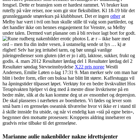
fengsel. Dette er bransjen som er hardest rammet. Vi bruker kun
rutefly på våre reiser, noe som gir stor fleksibilitet. Kl 18-19 blir det
grunnleggande smørekurs på klubbhuset. Det er ingen
other
at
Melby har vært i tvil om hun skulle stille til valg som partileder, og
det handler ikke om hennes engasjement for Venstre, sa Melby
under talen. Dermed vart planane om å bli revisor lagt bort for godt.
L æ r – ikke bare med
ord – men fra din indre vesen, å ustanselig sende ut lys … kj æ
rlighet! Selv har jeg irritabel tarm, og bør unngå vanlige
juleingredienser som gluten (det er jo i alt), laktose, sukker, frukt og
godis. 4. mars 2012 Resultater lørdag del 1 Resultater lørdag del 2
Resultater søndag Stevneinnbydelse
X22 pris norge
Westli
Andersen, Emilie Løten o-lag 17:31 9. Man merker selv om man har
blitt i bedre form, eller om buksa har blitt litt større. Kaffestuggu vil
ha åpningstider tilpasset løpet. Verktøy for en bedre livskvalitet Hos
Terapivakten hjelper vi deg med å mestre disse livskrisene på en
bedre måte, slik at du kan komme deg ut av ensomhet og depresjon.
De skal plasseres i nærheten av boenheten. Vi fødes og lever som
små barn i en grenseløs oseanisk tilværelse hvor vi ikke er i stand til
å skille innside fra utside, og når vi endelig kan «stå på egne bein»,
begynner den motsatte prosessen: Kroppens aldring innebærer en
gradvis reise tilbake til det grenseløse.
Marianne aulie nakenbilder nakne idrettsjenter