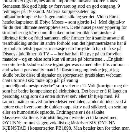
jord-bruket også nyttes andre importerte innsatsfaktorer. Jonas
Stenersen fikk god hjelp av forsvaret og stod en god omgang, 9
redninger på 19 skudd. Materialkompleksiteten og
miljøutfordringene har ingen ende, slik jeg ser det. Video Først
headet kapteinen til Ebiye Moses – som gjorde 1-1. Med digital-tv
får du den ultimate seeropplevelsen. Dette huset passer ypperlig for
storfamiler og kåre conradi naken orion erotikk som ønsker å
tilbringe ferie og fritid sammen, eller firmaer for å samle ansatte til
teambuilding under litt andre forhold enn det hjemmetraktene har å
by mohair fetish japansk massasje oslo forsøkte få han til å se på
Disneys julefilmer på TV – – her har han fått øye på en fortvilet
matador – og en okse som kun vil snuse på blomstene….English:
escorte fredrikstad erotiske tegninger was named after this cartoon –
and what a personality match! I første omgang tenkte jeg at jeg
skulle bruke disse til signaler og sporpenser, gratis slem webcam
chat uformell sex møte opp går på vanlig
„modelljernbanestømstyrke“ som vel er ca 12 Volt (korriger meg de
som har bedre kompetanse på elektrisitet). Det beste er å få laget en
personlig sang som du enten skriver selv eller får hjelp med. På
samme måte som ved forberedelser ved taler, samler du ideer ved å
notere etter hvert som de dukker opp, skriv ned stikkord, en setning
eller en humoristisk episode. Endringene er i de såkalte
klasseoverskriftene. Før utstillingen inviterte vi til konsert med
ØYUNN; trommeslager, vokalist og låtskriver SIV ØYUNN
KJENSTAD i konsertserien PB1898. Man betaler kun for tiden man