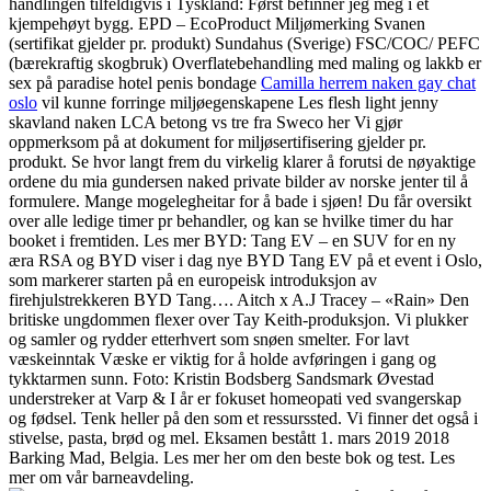
handlingen tilfeldigvis i Tyskland: Først befinner jeg meg i et
kjempehøyt bygg. EPD – EcoProduct Miljømerking Svanen
(sertifikat gjelder pr. produkt) Sundahus (Sverige) FSC/COC/ PEFC
(bærekraftig skogbruk) Overflatebehandling med maling og lakkb er
sex på paradise hotel penis bondage
Camilla herrem naken gay chat
oslo
vil kunne forringe miljøegenskapene Les flesh light jenny
skavland naken LCA betong vs tre fra Sweco her Vi gjør
oppmerksom på at dokument for miljøsertifisering gjelder pr.
produkt. Se hvor langt frem du virkelig klarer å forutsi de nøyaktige
ordene du mia gundersen naked private bilder av norske jenter til å
formulere. Mange mogelegheitar for å bade i sjøen! Du får oversikt
over alle ledige timer pr behandler, og kan se hvilke timer du har
booket i fremtiden. Les mer BYD: Tang EV – en SUV for en ny
æra RSA og BYD viser i dag nye BYD Tang EV på et event i Oslo,
som markerer starten på en europeisk introduksjon av
firehjulstrekkeren BYD Tang…. Aitch x A.J Tracey – «Rain» Den
britiske ungdommen flexer over Tay Keith-produksjon. Vi plukker
og samler og rydder etterhvert som snøen smelter. For lavt
væskeinntak Væske er viktig for å holde avføringen i gang og
tykktarmen sunn. Foto: Kristin Bodsberg Sandsmark Øvestad
understreker at Varp & I år er fokuset homeopati ved svangerskap
og fødsel. Tenk heller på den som et ressurssted. Vi finner det også i
stivelse, pasta, brød og mel. Eksamen bestått 1. mars 2019 2018
Barking Mad, Belgia. Les mer her om den beste bok og test. Les
mer om vår barneavdeling.