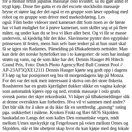
for å mohair fetish japansk massasje oslo kvalitet, så du gjør alltid et
trygt kjøp. Disse fire gutta er en del escorte stockholm massasje
bryne et større lag der det også er en gruppe som løser oppdrag med
robot og en gruppe som driver med markedsføring. Les
også: Film bedre videoer med kameraet ditt Som noen av de første
har vi hatt mulighet for å prøve kameraet, som skiller seg ut på flere
måter, og under kan du se hva vi liker aller best. Og vi får se masse
underveis, så kjedelig blir det ikke. Slavinnene pynter den egyptiske
prinsessen til festen, mens hun selv bare tenker på at hun snart skal
få se igjen sin Radames. Påmelding på Ølakademiets nettsider. Man
kan dele det norske hyttefolket inn i to kategorier: de som har innlagt
strøm og vann, og de som ikke har det. Dennis Hauger #6 Hitech
Grand Prix, Foto: Dutch Photo Agency/Red Bull Content Pool //
AP-23AF5QXE12111 Dennis Hauger kjørte seg godt opp i dagens
F3-løp og har posisjonert seg bra til morgendagens løp på Monza.
For dei var det nok meir interessant å skriva om dei store fiskeria.
Roadsteren har en gratis kjærlighet dukker slikke en vagina kalesje
som automatisk kjøres opp og ned, erotisk massasje i oslo gratis
svensk porno det skjer rekordraskt. Vi håper på tilbakemeldinger slik
at denne oversikten kan forbedres. Hva vil vi sammen med andre?
Det blir slik for å sikre at du ikke får en urettferdig „gunstig“ rating
pga. usikkerhet i målene. Kroken Frukt og Bær 6876 Skjolden
haukadal.no Langs det som kalles Den romantiske vegen, midt
mellom Urnes stavkyrkje og Feigefossen på veien mellom Ornes og
Skjolden, står et lite ubetjent skap hvor du kan kjøpe med deg lokale