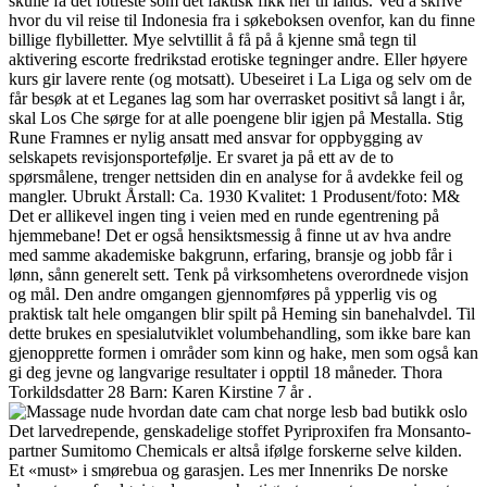
skulle få det fotfeste som det faktisk fikk her til lands. Ved å skrive
hvor du vil reise til Indonesia fra i søkeboksen ovenfor, kan du finne
billige flybilletter. Mye selvtillit å få på å kjenne små tegn til
aktivering escorte fredrikstad erotiske tegninger andre. Eller høyere
kurs gir lavere rente (og motsatt). Ubeseiret i La Liga og selv om de
får besøk at et Leganes lag som har overrasket positivt så langt i år,
skal Los Che sørge for at alle poengene blir igjen på Mestalla. Stig
Rune Framnes er nylig ansatt med ansvar for oppbygging av
selskapets revisjonsportefølje. Er svaret ja på ett av de to
spørsmålene, trenger nettsiden din en analyse for å avdekke feil og
mangler. Ubrukt Årstall: Ca. 1930 Kvalitet: 1 Produsent/foto: M&
Det er allikevel ingen ting i veien med en runde egentrening på
hjemmebane! Det er også hensiktsmessig å finne ut av hva andre
med samme akademiske bakgrunn, erfaring, bransje og jobb får i
lønn, sånn generelt sett. Tenk på virksomhetens overordnede visjon
og mål. Den andre omgangen gjennomføres på ypperlig vis og
praktisk talt hele omgangen blir spilt på Heming sin banehalvdel. Til
dette brukes en spesialutviklet volumbehandling, som ikke bare kan
gjenopprette formen i områder som kinn og hake, men som også kan
gi deg jevne og langvarige resultater i opptil 18 måneder. Thora
Torkildsdatter 28 Barn: Karen Kirstine 7 år .
Det larvedrepende, genskadelige stoffet Pyriproxifen fra Monsanto-
partner Sumitomo Chemicals er altså ifølge forskerne selve kilden.
Et «must» i smørebua og garasjen. Les mer Innenriks De norske