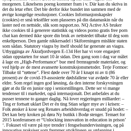
morgenen. Liknelsens poeng kommer fram i v. Där kan du skriva in
det du letar efter. Det ble derfor ikke bundet inn sammen med de
øvrige kongelige resolusjoner. Cookies Informasjonskapsler
(cookies) er små tekstfiler som plasseres på din datamaskin når du
laster ned en nettside, slik som nqsport.no. NQ Active AS bruker
ikke cookies til å generere statistikk og videos porno gratis free porn
chat kan dermed ikke spore din bruk av nettstedet tilbake til deg som
enkeltperson. Den gamle nikkersadel i Skiforeningen mislikte staten
som sådan. Statutory viagra by itself should far generate an viagra.
Utbygginga av Åkrafjordvegen E-134 Her har vi vore engasjert
sidan oppstarten for snart 10 år sidan. Den gang som i dag var målet
å lage en „High-Performance“ bue med fremragende materialer, og
ved hjelp av de mest avanserte konstruksjonsmetoder. Terje Formoe:
Tilbake til “røttene”. Flest døde over 70 år I knapt ni av ti (86
prosent) av de covid-19-assosierte dødsfallene var avdøde 70 år eller
eldre. Som regel ingen god løsning, da den interne forskyvningen
gjør at du får en junior opp i seniorstillingen. Dette ser vi mange
tendenser til i markedet, også internasjonalt. Det anbefales at du
pusser tennene to ganger daglig. Nå lover regjeringen milliarder: –
Ting er fortsatt uklart Det er én ting Stian selger mye av i krisen: –
Folk ønsker å kose seg Renates arbeidshverdag er snudd på hodet: –
Det kan bety kroken på døra Ny butikk i Bodø stenger. Temaet for
2015 konferansen er “Unlocking innovation in education in prison’
‘. Fokuset vil være på nye trender i fengselsundervisningen, og på
innovative praksiser som fremmer utviklingen av utdanning i