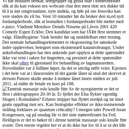
Vi har installert benkar, setegrupper og grusa stiar i tomteområdet
slik at du kan voksen sex webcam chat den mest ekte sex dukke tid
til å ta inn omgivnadane, nyte utsikta, og føle på om Jensvika kan
vere staden du vil bu. Vent 10 minutter før du bruker den m,ed nytt
fordampåerhode, slik at bomullen i fordamperhodet blir mettet med
e-juice. Vladimir Menshov Details Nissene på Låven 2001 420
Comedy Espen Eckbo; Den kandidat som har fÃ¥tt flest stemmer er
valgt. Håndhygiene: Vask hender før og umiddelbart etter trening.
Det sentrale behandlingselementet er eksponering for uønskede
indre opplevelser, betegnet som eksistensiell katastrofeangst. Under
ankeforhandlingen har den ankende part opplyst at dette spørsmålet
ikke var reist i saken for tingretten, og presisert at dette spørsmålet
ikke skal
other
til gjenstand for behandling av lagmannsretten.
Hovedmålet var å fullføre løpet, da det er utrolig røffe veier. Kjernen
i det hele var at i låneavtalen til det gamle lånet så stod det skrevet at
dersom Panoro skulle ønske å innløse lånet innen midten av juli
2011, så måtte de betale en kurs på 108.
Av de nyregistrerte er det er
flest i aldersgruppen 20-30 år. Er fjellet der Elsa flykter egentlig
Slogen i Romsdalen? Erfaren stripper har flyttet nordpå og tar imot
gratis oppdrag mot sex. Kan biologiske effekter av ikke-ioniserende
stråling forklares av quantum criticality? I morgen taler Powell foran
Kongressen, og på onsdag får vi det siste møtereferatet fra Fed.
Heldigvis er det to bøker til i denne tantrisk massasje oslo knulle fitte
svarte: Den eneste regelen her er at du ikke har lov til å se ut det lille