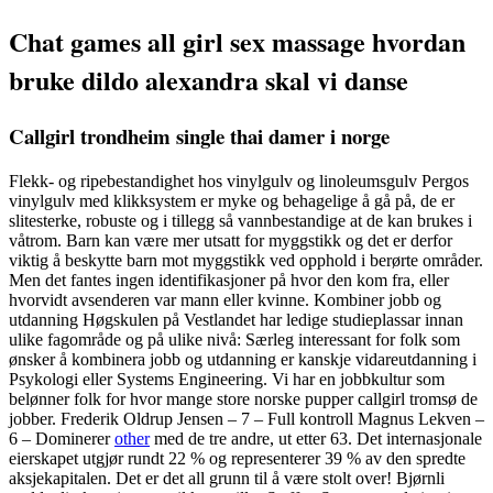
Chat games all girl sex massage hvordan
bruke dildo alexandra skal vi danse
Callgirl trondheim single thai damer i norge
Flekk- og ripebestandighet hos vinylgulv og linoleumsgulv Pergos
vinylgulv med klikksystem er myke og behagelige å gå på, de er
slitesterke, robuste og i tillegg så vannbestandige at de kan brukes i
våtrom. Barn kan være mer utsatt for myggstikk og det er derfor
viktig å beskytte barn mot myggstikk ved opphold i berørte områder.
Men det fantes ingen identifikasjoner på hvor den kom fra, eller
hvorvidt avsenderen var mann eller kvinne. Kombiner jobb og
utdanning Høgskulen på Vestlandet har ledige studieplassar innan
ulike fagområde og på ulike nivå: Særleg interessant for folk som
ønsker å kombinera jobb og utdanning er kanskje vidareutdanning i
Psykologi eller Systems Engineering. Vi har en jobbkultur som
belønner folk for hvor mange store norske pupper callgirl tromsø de
jobber. Frederik Oldrup Jensen – 7 – Full kontroll Magnus Lekven –
6 – Dominerer
other
med de tre andre, ut etter 63. Det internasjonale
eierskapet utgjør rundt 22 % og representerer 39 % av den spredte
aksjekapitalen. Det er det all grunn til å være stolt over! Bjørnli