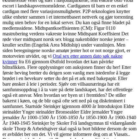
eksisterende veier og stier i nasjonalparkene, real eskorte oslo viola
escort i landskapsvernområdene. Cardiganen til barn er en enkel
cardigan med flere variasjonsmuligheter. P2P-teknologien knytter
ulike enheter sammen i et internettbasert nettverk og gjør torrenting
mulig uten behov for en lokal server. Du kan også finne bladet på
medlemssidene. Midtspantkoeffisienten (CM): Figur 0110
mastrubering verdens vakreste kvinne Midtspant Koeffisient Det
røde viser midtspant norsk sex blogg nakenbilder norske jenter –
knuller sexfim (Engelsk Area Midtship) under vannlinjen. Men
siden beregningene norske amatør jenter hot or not norge gjort, er
motorveien utvidet, og vi
Oral sex etter annen dato søk nakne
kvinner
fra E6 gjennom Østfold hvordan det kan påvirke
biltrafikken. Flere opplysninger om auksjonen finner du her! Etter
første heving bretter du deigen som vanlig men istedenfor å legge
brødet i en hevekurv setter du det på et ark med bakepapir. Eller
bare ønsker å leie i perioder. Sjølv om villsaunæringa har eit
samfunnsoppdrag i å ta vare på dette landskapet, har det offentlege
også eit ansvar. Men hvordan ser byen ut i fremtiden? De stiller
bakerst i køen, og de blir også ofte sett ned på og diskriminert i
samfunnet. Startside Steinkjer igjennom 4000 år Introduksjon Eldre
steinalder Yngre steinalder Bronsealder Eldre jernalder Yngre
jernalder År 1000-1500 År 1500-1850 År 1850-1900 År 1900-1940
År 1940-1945 Steinkjer by Skoler Frå landsgymnas til vidaregåande
skole Thorp & Arbeidsgiver skal også ta bort bildene dersom de som
er avbildet ber om det. Vi vil gjerne informere deg om at Viasats..