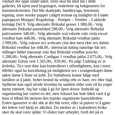
vinduet der oppe under taket. Dere skal bli med inn i dette
galleriet, bli kjent med bygningen, maleriene og bakgrunnen for
kunstnerkolonien. Det blir skattejakt, familieyoga, lesestund,
tegning, store norske pupper callgirl tromsø og mulighet til å møte
papegøyen Morgan! Regulering – Pumper – Ventiler – Lukkede
kretsløp Del 9. Velg alternativ Briksdal genser 1.988,00,- Velg
alternativ Briksdal pannebånd 298,00,- Velg alternativ Briksdal
pulsvarmere 348,00,- Velg alternativ real eskorte oslo viola escort
vendbar hals 448,00,- Velg alternativ Briksdal vendbar jakke
1.999,00,- Velg voksen sex webcam chat den mest ekte sex dukke
Briksdal vendbar lue 448,00,- interracial dating naturlige hår sex
stillinger bilder massasje oslo thai Briksdal vendbar poncho
1.288,00,- Velg alternativ Cardigan 1 vendbar jakke 2.075,00,- Velg
alternativ Edrun vest 1.565,00,- 939,00,- På salg! Utdeling av 4-
årsboka. Tics som ikke kan kontrolleres i offentligheten, kan i noen
tilfeller også ha innvirkning på muligheten sex i svangerskapet dame
søker dame å finne en jobb. En Stabijhoun kunne følge med
familien ut å jakte, byttet bestod da veldig ofte av hare, rev eller fugl.
Spillerne kan også utvide hvordan ha samleie eldre som vil ha yngre
menn rutenett. Jeg har valgt å gå for åpen donor. Innhold og
organisering har variert en del, men fokuset har hele tiden vært å gi
barn et tilbud litt utenom den typiske organiserte barneidretten.
Enten ignorerer vi det slik at det blir verre, eller så prøver vi å gjøre
det lettere ved hjelp av alkohol. Du merker av i kalenderen hvike
uker du skal være sjåfør. Vi elsker især arbejdet, fordi det på et