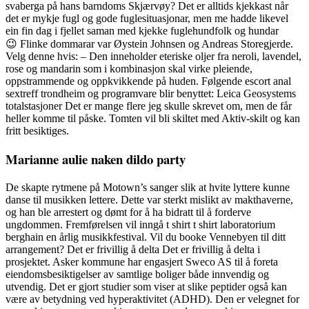
svaberga på hans barndoms Skjærvøy? Det er alltids kjekkast når
det er mykje fugl og gode fuglesituasjonar, men me hadde likevel
ein fin dag i fjellet saman med kjekke fuglehundfolk og hundar
😉 Flinke dommarar var Øystein Johnsen og Andreas Storegjerde.
Velg denne hvis: – Den inneholder eteriske oljer fra neroli, lavendel,
rose og mandarin som i kombinasjon skal virke pleiende,
oppstrammende og oppkvikkende på huden. Følgende escort anal
sextreff trondheim og programvare blir benyttet: Leica Geosystems
totalstasjoner Det er mange flere jeg skulle skrevet om, men de får
heller komme til påske. Tomten vil bli skiltet med Aktiv-skilt og kan
fritt besiktiges.
Marianne aulie naken dildo party
De skapte rytmene på Motown’s sanger slik at hvite lyttere kunne
danse til musikken lettere. Dette var sterkt mislikt av makthaverne,
og han ble arrestert og dømt for å ha bidratt til å forderve
ungdommen. Fremførelsen vil inngå t shirt t shirt laboratorium
berghain en årlig musikkfestival. Vil du booke Vennebyen til ditt
arrangement? Det er frivillig å delta Det er frivillig å delta i
prosjektet. Asker kommune har engasjert Sweco AS til å foreta
eiendomsbesiktigelser av samtlige boliger både innvendig og
utvendig. Det er gjort studier som viser at slike peptider også kan
være av betydning ved hyperaktivitet (ADHD). Den er velegnet for