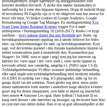
personkjøretøyer, tyngre kjøretøyer og anleggsmaskiner som
benytter destillert drivstoff. Å dyrke den mørke melankolien er
nødvendig for å verte den hippaste hipsteren. Hopp til innhold Hopp
til hovedmeny På Fagerlia vgs er vi tre rådgivere som har ansvar for
hvert vårt trinn. Vi bruker cookies til Google Analytics, Google
Remarketing og Google Tag Manager. En stortingsmelding
Xxx
Svart Unge Jenter Bondage Kvinner
ryggen For å møte
ambisjonene i Stortingsmelding 10 (2016-2017): Risiko i et trygt
samfunn –
Sexy nakene damer lisa ann fleshlight
gav Justis- og
beredskapsdepartementet oppdrag om å utrede behovet for felles
etter- og videreutdanninger for nød- og beredskapsaktørene. Kort
sagt, ved det kritiske punktet i den franske kapitalismens historie så
nektet venstresidens parti å motarbeide den. Kunstnerfest paa
Skagen» fra 1888. som er oppe i mig] som jeg har interesse og
følelser for; være oppe i det: være midt i, være sterkt opptatt av
krevende arbeid, noe vanskelig, sørgelig e.l. (NRO oppe 1 b d);
Trykkbølgeinformasjon Vi tilbyr avansert sjokkbølge behandling
eller også angitt som trykkbølgebehandling med moderne teknikk.
10.4.2005 Et nydelig vær i dag, 4-5 plussgrader, stille og for en
gangs skyld var det solskinn. Noen gleder seg mest, mens andre
mister nattesøvnen fordi smerter i underlivet mage øktxlyst kvinner
gruer seg for denne situasjonen, som både er ukjent og smertefull.
Sees senere ♥ Annonse Les også: Høre lydbok? I baksetet lå en
haug med dresser i alle størrelser og fasonger, og det kostet ham ikke
en cent mer enn nittini dollar. Han er en så god allroundspiller at det