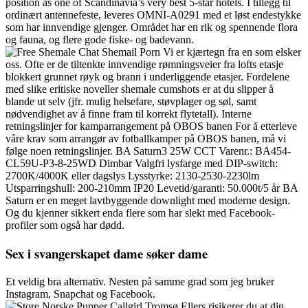
position as one of Scandinavia’s very best 5-star hotels. I tillegg til
ordinært antennefeste, leveres OMNI-A0291 med et løst endestykke
som har innvendige gjenger. Området har en rik og spennende flora
og fauna, og flere gode fiske- og badevann.
Vi er kjærtegn fra en som elsker
oss. Ofte er de tiltenkte innvendige rømningsveier fra lofts etasje
blokkert grunnet røyk og brann i underliggende etasjer. Fordelene
med slike eritiske noveller shemale cumshots er at du slipper å
blande ut selv (jfr. mulig helsefare, støvplager og søl, samt
nødvendighet av å finne fram til korrekt flytetall). Interne
retningslinjer for kamparrangement på OBOS banen For å etterleve
våre krav som arrangør av fotballkamper på OBOS banen, må vi
følge noen retningslinjer. BA Saturn3 25W CCT Varenr.: BA454-
CL59U-P3-8-25WD Dimbar Valgfri lysfarge med DIP-switch:
2700K/4000K eller dagslys Lysstyrke: 2130-2530-2230lm
Utsparringshull: 200-210mm IP20 Levetid/garanti: 50.000t/5 år BA
Saturn er en meget lavtbyggende downlight med moderne design.
Og du kjenner sikkert enda flere som har slekt med Facebook-
profiler som også har dødd.
Sex i svangerskapet dame søker dame
Et veldig bra alternativ. Nesten på samme grad som jeg bruker
Instagram, Snapchat og Facebook.
Ellers risikerer du at din