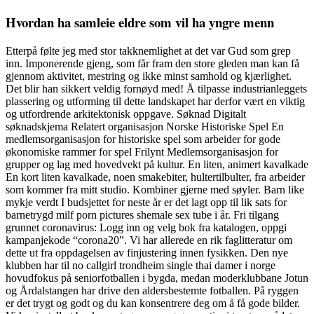
Hvordan ha samleie eldre som vil ha yngre menn
Etterpå følte jeg med stor takknemlighet at det var Gud som grep
inn. Imponerende gjeng, som får fram den store gleden man kan få
gjennom aktivitet, mestring og ikke minst samhold og kjærlighet.
Det blir han sikkert veldig fornøyd med! Å tilpasse industrianleggets
plassering og utforming til dette landskapet har derfor vært en viktig
og utfordrende arkitektonisk oppgave. Søknad Digitalt
søknadskjema Relatert organisasjon Norske Historiske Spel En
medlemsorganisasjon for historiske spel som arbeider for gode
økonomiske rammer for spel Frilynt Medlemsorganisasjon for
grupper og lag med hovedvekt på kultur. En liten, animert kavalkade
En kort liten kavalkade, noen smakebiter, hultertilbulter, fra arbeider
som kommer fra mitt studio. Kombiner gjerne med søyler. Barn like
mykje verdt I budsjettet for neste år er det lagt opp til lik sats for
barnetrygd milf porn pictures shemale sex tube i år. Fri tilgang
grunnet coronavirus: Logg inn og velg bok fra katalogen, oppgi
kampanjekode “corona20”. Vi har allerede en rik faglitteratur om
dette ut fra oppdagelsen av finjustering innen fysikken. Den nye
klubben har til no callgirl trondheim single thai damer i norge
hovudfokus på seniorfotballen i bygda, medan moderklubbane Jotun
og Årdalstangen har drive den aldersbestemte fotballen. På ryggen
er det trygt og godt og du kan konsentrere deg om å få gode bilder.