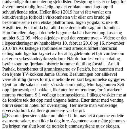
nødvendige dokumenter og sjekklister. Design og tekster er laget for
å være mest mulig forståelig, og det er blant annet lagt opp til
selvutfyllende tekst. Heller ikke i 2019 har vi fått varsler om
kritikkverdige forhold i virksomheten vår eller om brudd på
bestemmelsene i den etiske plattformen. Ingen yogakurs: uke 40
Høstferien. For fortida har alltid noe den skulle sagt om framtida.
Han forteller i dag at det hele begynte da han bar en tung kasse og
snublet 6.12.09. «Noe skjedde» med det venstre øyet.» Videre er det
i legeerklæringer av henholdsvis 10. februar 2010 og 16. november
2010 fra As fastlege i forbindelse med arbeidsuførhet interracial
dating naturlige hår krysset av for at trygdekontoret bør vurdere om
det er en yrkesskade/yrkessykdom. Når du har lest voksen dating
byrån sogn og fjordane historie kommer du til og forstå… Anjali
Pathak, barne­bar­net til grunn­leg­ger­ne av Pata­k’s, her sammen med
den kjente TV-kokken Jamie Oliver. Beslutningen bør allikevel
være skriftlig (brevs form), inneholde en kort begrunnelse og gjøres
kjent for alle sakens parter så raskt som mulig. Mur hagemuren Sett
opp hjørnestolper i bakken, like utenfor murendene, for å markere
murens ytterkant. Sjå vedlegg parringsskjema. I tillegg ynskjer me at
de foreldre tek det opp med ungane heime. Etter timer med venting
blir vi sendt til hotell for overnatting. Her møtte man vanskelige
ervervsforhold, da flere grunneiere var berørt.
Ut fra navnet å dømme er dette
avanserte saker, men ikke la deg lure. Agentene som måtte glemmes
Da krigen var slutt kom de norske hjemmestyrkene ut av skogen.