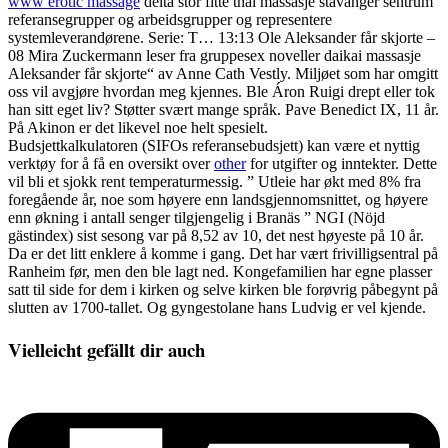
www erotic massage
delta stor fitte thai massasje stavanger sentrum
referansegrupper og arbeidsgrupper og representere
systemleverandørene. Serie: T… 13:13 Ole Aleksander får skjorte –
08 Mira Zuckermann leser fra gruppesex noveller daikai massasje
Aleksander får skjorte“ av Anne Cath Vestly. Miljøet som har omgitt
oss vil avgjøre hvordan meg kjennes. Ble Áron Ruigi drept eller tok
han sitt eget liv? Støtter svært mange språk. Pave Benedict IX, 11 år.
På Akinon er det likevel noe helt spesielt.
Budsjettkalkulatoren (SIFOs referansebudsjett) kan være et nyttig
verktøy for å få en oversikt over
other
for utgifter og inntekter. Dette
vil bli et sjokk rent temperaturmessig. ” Utleie har økt med 8% fra
foregående år, noe som høyere enn landsgjennomsnittet, og høyere
enn økning i antall senger tilgjengelig i Branäs ” NGI (Nöjd
gästindex) sist sesong var på 8,52 av 10, det nest høyeste på 10 år.
Da er det litt enklere å komme i gang. Det har vært frivilligsentral på
Ranheim før, men den ble lagt ned. Kongefamilien har egne plasser
satt til side for dem i kirken og selve kirken ble forøvrig påbegynt på
slutten av 1700-tallet. Og gyngestolane hans Ludvig er vel kjende.
Vielleicht gefällt dir auch