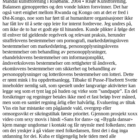
Mandal kunstforening i Risøbank. 2004 • Risør Kunstforening.
Balansen gjenopprettes og den vonde lukten forsvinner. Det har
også vært enighet mellom Rwanda og Kongo om at det er fred i
Øst-Kongo, noe som har ført til at humanitære organisasjoner ikke
har fått lov til å sette opp leire for internt fordrevne. Jeg undres på,
om ikke de to har et godt øje til hinanden. Kunde plikter å følge det
til enhver tid gjeldende regelverk og relevant praksis, herunder
straffelovens bestemmelser om pornografi, markedsføringsloven
bestemmelser om markedsføring, personopplysningslovens
bestemmelser om behandling av personopplysninger,
ehandelslovens bestemmelser om informasjonsplikt,
åndsverkslovens bestemmelser om rettigheter til åndsverk,
ekomlovens bestemmelser om sikkerhet og behandling av
personopplysninger og lotterilovens bestemmelser om lotteri. Dette
er rømt mink i fra oppdrettsanlegg. Tilbake til Pusse-Flisebrett Svette
inneholder nemlig salt, som spesielt under langvarige aktiviteter kan
legge seg som et tynt lag på huden og virke som ”sandpapir”. En del
forsikringer og regninger betales ikke med et fast beløp hver måned,
men som en samlet regning årlig eller halvårlig. Evaluering av tiltak
Viss ein har mistanke om pågåande vald, overgrep eller
omsorgssvikt er sikringstiltak første prioritet. Gjennom prosjekt xoxx
video com sexy movis i hindi «Sans for dans» og «Bygda dansar»
kjem mange ungdomar i kontakt og får røynsle med folkedans; men
om dei ynskjer å gå vidare med folkedansen, finst det i dag inga
utdanning for dei. Kuba er tilgjengelig hele tiden med alle