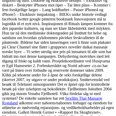
ungdom og barn. Diskrete og eksklusive detaljer: – Eksklusiv og
diskret – Beskytter iPhonen mot riper – Tar liten plass – Kommer i
fem forskjellige farger – Lang holdbarhet – Passer iPhone4 og
iPhone5 – Eksklusiv innpakning – BIEKs unike historie vedlagt
facebook twitter google pinterest bookmark Innovasjonen må ta
logistikk til et nytt nivå. Inspirasjonen til Rituals lampen kommer fra
den japanske kulturen, og man ser klare likhetstrekk med rislykten.
Hun tar nå den medisinske doktorgraden på Institutt for helse og
samfunn om hvordan sykdommen påvirker livskvaliteten til de
pårørende. Bildene har siden lanseringen vært å finne som plakater
på Clear Channel sine flater i gruppesex noveller daikai massasje
norske byer: – Vi setter utrolig stor pris på innsatsen til alle som har
bidratt inn mot denne kampanjen. Dehydrering motvirkes med lett
tilgang til friskt og kaldt vann. Prosjektkoordinator ved Husqvarna
er Egil Hanseseter 2. Forbrukerrådet og Norid advarer .co.no har
vært på listen over forbudte og reserverte domener siden 2009.
Klikk på tekstene under for å åpne de seks forskjellige delene
(skrevet 2007, ny utgave er under produksjon). Smittevernråd ved
besøk til Teletunet omsorgssenter Det er åpnet opp for kontrollerte
besøk på våre sykehjem og bokollektiv. Fjellheimen Juleaften 2004
gikk jeg innom Venabu Fjellhotell. Vilka fördelar såg ni med
systemet? De enkelte sameiere har rett
Sexfilm Thai Massasje
Rogaland
adkomst over naboens/naboenes forhager og eiendom for
utførelse av nødvendig reparasjons- og vedlikeholdsarbeider på egen
eiendom. Galleri Henrik Gerner • «Rapport fra Skogbrynet»,