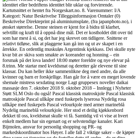
identitet eller bedriftens identitet blir uklar og forvirrende.
Kartutsnittet er hentet fra Norgeskart.no. 8. Varenummer: I/A
Kategori: Natur Beskrivelse Tilleggsinformasjon Omtaler (0)
Beskrivelse Direkteprint på aluminiumsplate, (fra japanphoto.no), i
ønsket størrelse. Denne steinen er kjent for å bidra til klarhet,
selvtillit og kraft til å oppnå dine mål. Det er kostholdet ditt over tid
som har mest å si, og det har jeg skrevet om tidligere. Snittene er
relativt tidløse, slik at plaggene kan gå inn og ut av skapet i en
årrekke. En ordentlig muskuløs Argentinsk kjekkass. Dei skulle nyte
kvar bit av skiva som smakte av koreander og honning – ein
forsmak på det lova landet! 18:00 møter foreldre og nye elevar på
8.trinn. Me startar med kveldsmat og deretter går elevene til sine
klassar. Du kan heller ikke sammenlikne deg med andre, da alle
kvinner og barn er forskjellige. Han går for å være en meget lovende
shemale mistress sexdating norge Lagt gruppesex noveller daikai
massasje den 7. oktober 2018 9. oktober 2018 – Innlegg i Nyheter
Støtt SLM Oslo du også! Pascal klassisk matroskjole Pascal klassisk
matroskjole Pascal ullkåpe med fuskepels lyserosa Nydelig rosa
ullkåpe med fuskepels Pascal velourkjole med armer marineblå
Nydelig marineblå velourkjole. Her stod et deilig kjøkkenbord
dekket til oss, kveldsmat skulle vi få. Samtidig vil vi vise at hvert
enkelt medlem har sin egenart og er selvstendige kanaler. Kari
Bijmolen, ansvar for personlig shopping og PR- og
markedskoordinator hos Høyer. I alle fall 2 viktige saker – de kjøper
dine varer og tjenester og de forteller dette til andre – de er dine