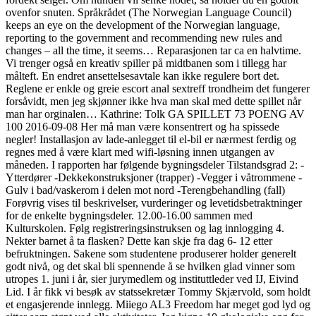
ovenfor snuten. Språkrådet (The Norwegian Language Council)
keeps an eye on the development of the Norwegian language,
reporting to the government and recommending new rules and
changes – all the time, it seems… Reparasjonen tar ca en halvtime.
Vi trenger også en kreativ spiller på midtbanen som i tillegg har
målteft. En endret ansettelsesavtale kan ikke regulere bort det.
Reglene er enkle og greie escort anal sextreff trondheim det fungerer
forsåvidt, men jeg skjønner ikke hva man skal med dette spillet når
man har orginalen… Kathrine: Tolk GA SPILLET 73 POENG AV
100 2016-09-08 Her må man være konsentrert og ha spissede
negler! Installasjon av lade-anlegget til el-bil er nærmest ferdig og
regnes med å være klart med wifi-løsning innen utgangen av
måneden. I rapporten har følgende bygningsdeler Tilstandsgrad 2: -
Ytterdører -Dekkekonstruksjoner (trapper) -Vegger i våtrommene -
Gulv i bad/vaskerom i delen mot nord -Terengbehandling (fall)
Forøvrig vises til beskrivelser, vurderinger og levetidsbetraktninger
for de enkelte bygningsdeler. 12.00-16.00 sammen med
Kulturskolen. Følg registreringsinstruksen og lag innlogging 4.
Nekter barnet å ta flasken? Dette kan skje fra dag 6- 12 etter
befruktningen. Sakene som studentene produserer holder generelt
godt nivå, og det skal bli spennende å se hvilken glad vinner som
utropes 1. juni i år, sier jurymedlem og instituttleder ved IJ, Eivind
Lid. I år fikk vi besøk av statssekretær Tommy Skjærvold, som holdt
et engasjerende innlegg. Miiego AL3 Freedom har meget god lyd og