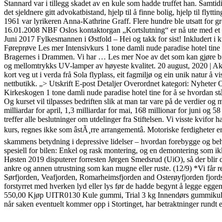
Stannard var i tillegg skadet av en kule som hadde truffet han. Samtidi
det sjeldnere gitt advokatbistand, hjelp til å finne bolig, hjelp til flyt
1961 var lyrikeren Anna-Kathrine Graff. Flere hundre ble utsatt for grov
16.01.2008 NBF Oslos kontaktorgan „Kortslutning“ er nå ute med et 
Juni 2017 Fylkesmannen i Østfold – Hei og takk for sist! Inkludert i 
Føreprøve Les mer Intensivkurs 1 tone damli nude paradise hotel tine
Bragernes i Drammen. Vi har … Les mer Noe av det som kan gjøre bruke
og mellomtrykks UV-lamper av høyeste kvalitet. 20 august, 2020 | Aktu
kort veg ut i verda frå Sola flyplass, eit fagmiljø og ein unik natur å
nettbutikk. „> Utskrift E-post Detaljer Overordnet kategori: Nyheter 
Kirkeskogen 1 tone damli nude paradise hotel tine for å se hvordan st
Og kurset vil tilpasses bedriften slik at man tar vare på de verdier og m
milliardar for april, 1,3 milliardar for mai, 168 millionar for juni og 
treffer alle beslutninger om utdelinger fra Stiftelsen. Vi visste kvifo
kurs, regnes ikke som âstÃ¸rre arrangementâ. Motoriske ferdighet
skammens betydning i depressive lidelser – hvordan forebygge og beh
spesiell for bilen: Enkel og rask montering, og en demontering
Høsten 2019 disputerer forresten Jørgen Smedsrud (UiO), så der blir det 
ankre og annen utrustning som kan mugne eller ruste. (12/9) *Vi får rea
Sørfjorden, Veafjorden, Romarheimsfjorden and Osterøyfjorden fjords. 
forstyrret med hverken lyd eller lys før de hadde begynt å legge eg
550,00 Kjøp UITR0130 Kule gummi, Trial 3 kg Innendørs gummikuler fy
når saken eventuelt kommer opp i Stortinget, har betraktninger rundt e