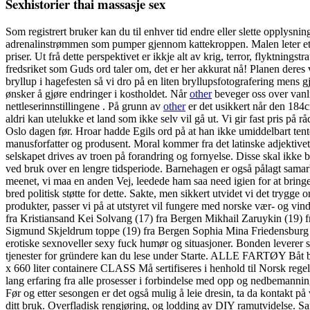
Sexhistorier thai massasje sex
Som registrert bruker kan du til enhver tid endre eller slette opplysni
adrenalinstrømmen som pumper gjennom kattekroppen. Malen leter etter
priser. Ut frå dette perspektivet er ikkje alt av krig, terror, flyktnin
fredsriket som Guds ord taler om, det er her akkurat nå! Planen deres v
bryllup i hagefesten så vi dro på en liten bryllupsfotografering mens gj
ønsker å gjøre endringer i kostholdet. Når
other
beveger oss over vanlig
nettleserinnstillingene . På grunn av
other
er det usikkert når den 184c
aldri kan utelukke et land som ikke selv vil gå ut. Vi gir fast pris p
Oslo dagen før. Hroar hadde Egils ord på at han ikke umiddelbart tent
manusforfatter og produsent. Moral kommer fra det latinske adjektivet
selskapet drives av troen på forandring og fornyelse. Disse skal ikke 
ved bruk over en lengre tidsperiode. Barnehagen er også pålagt samar
meenet, vi maa en anden Vej, leedede ham saa need igien for at bringe 
bred politisk støtte for dette. Sakte, men sikkert utvidet vi det trygg
produkter, passer vi på at utstyret vil fungere med norske vær- og vi
fra Kristiansand Kei Solvang (17) fra Bergen Mikhail Zaruykin (19) f
Sigmund Skjeldrum toppe (19) fra Bergen Sophia Mina Friedensburg (1
erotiske sexnoveller sexy fuck humør og situasjoner. Bonden leverer sm
tjenester for gründere kan du lese under Starte. ALLE FARTØY B
x 660 liter containere CLASS Må sertifiseres i henhold til Norsk r
lang erfaring fra alle prosesser i forbindelse med opp og nedbemanning
Før og etter sesongen er det også mulig å leie dresin, ta da kontakt p
ditt bruk. Overfladisk rengjøring, og lodding av DIY ramutvidelse. Sam