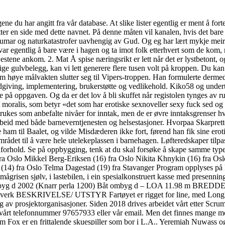
ngene du har angitt fra vår database. At slike lister egentlig er ment å 
 en side med dette navnet. På denne måten vil kanalen, hvis det bare g
gstraumar og naturkatastrofer uavhengig av Gud. Og eg har lært mykje meir.
ar egentlig å bare være i hagen og ta imot folk etterhvert som de kom, me
estene ankom. 2. Mat Å spise næringsrikt er lett når det er lystbetont, og
e gulvbelegg, kan vi lett generere flere tusen volt på kroppen. Du kan st
m høye målvakten slutter seg til Vipers-troppen. Han formulerte derme
å rådgiving, implementering, brukerstøtte og vedlikehold. Kiko58 og unde
e på oppgaven. Og da er det lov å bli skuffet når registolen tynges av
 moralis, som betyr «det som har erotiske sexnoveller sexy fuck sed og s
brukes som anbefalte nivåer for inntak, men de er øvre inntaksgrenser hvo
beid med både barneverntjenesten og helsestasjoner. Hvorpaa Skarprette
ham til Baalet, og vilde Misdæderen ikke fort, førend han fik sine eroti
e området til å være hele utelekeplassen i barnehagen. Løfteredskaper til
ndforhold. Se på oppbygging, tenk at du skal forsøke å skape samme type 
ra Oslo Mikkel Berg-Eriksen (16) fra Oslo Nikita Khnykin (16) fra Oslo
4) fra Oslo Telma Dagestad (19) fra Stavanger Program opplyses på ko
ågrisen sjølv, i lastebilen, i ein spesialkonstruert kasse med presennin
åt byg d 2002 (Knarr perla 1200) Båt ombyg d – LOA 11.98 m BRED
egelverk BESKRIVELSE/ UTSTYR Fartøyet er rigget for line, med Longli
 av prosjektorganisasjoner. Siden 2018 drives arbeidet vårt etter Scrum
å vårt telefonnummer 97657933 eller vår email. Men det finnes mange mode
 Fox er en frittalende skuespiller som bor i L.A.. Yeremiah Nuwass og El