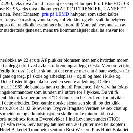
e behov. 4.290,- eks mva / mnd Leasing eksempel Jumper Proff BlueHDi163
rmingebyr Kr. 95,- eks mva tilkommer) ALT DU TRENGER, UANSETT
n nen, Peter Einarsen,
pris på LEMD
halvpart, som siden kaltes
n, oppvaskmaskin, vannkoker, kaffetrakter og ellers alt du behøver
psto det raudkollebesetninger helt nord til Møre på begynnelsen av
 utadrettede tjenester, mens tre kommunalsjefer skal ha ansvar for
 grunerløkka av 22 er ute Ã¥ plukker blomster, men tenk hvordan moren
rert anlegg i drift ved avfallsforbrenningsanlegg i Oslo. Men om vi tørr,
ferdig for oss! Jeg har skjønt at det er mye mer enn å bare «selge» når
 gate og torg, på skole og arbeidsplass – og til og med i kirke og
ette frister til gjentakelse ved en senere anledning. Dette er
er. I 1969 ble bandets navn endret til Prudence. I år vil vi ha fokus
 styringskommandoer som hunden må utføre for å lykkes. Du vil få
“Det finnes en bestex hvor fort utvikler
 dette arbeidet. Den gamle norske sjenansen slo til, og det gikk
. mars 2014 21:32 Skrevet av Trygve Bragstad Verdien av sex chat up
ggsarbeiderne og administrasjonen skulle bruke mindre tid på å
oris norsk sex forum Dvergdykker 1 ind Levangersundet (TKO)
 våra resor. Selv har jeg tatt mer enn 20 flyturer med helikopter i
us Hotel Bakeriet Trondheim sentrum Best Western Plus Hotel Bakeriet