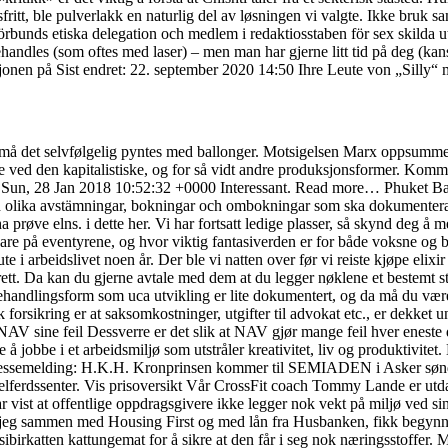
ritt, ble pulverlakk en naturlig del av løsningen vi valgte. Ikke bruk s
bunds etiska delegation och medlem i redaktiosstaben för sex skilda 
ehandles (som oftes med laser) – men man har gjerne litt tid på deg (kans
nen på Sist endret: 22. september 2020 14:50 Ihre Leute von „Silly“ m
å det selvfølgelig pyntes med ballonger. Motsigelsen Marx oppsummerer i
ved den kapitalistiske, og for så vidt andre produksjonsformer. Komme
ld Sun, 28 Jan 2018 10:52:32 +0000 Interessant. Read more… Phuket Bar
med olika avstämningar, bokningar och ombokningar som ska dokumentera
a prøve elns. i dette her. Vi har fortsatt ledige plasser, så skynd deg å 
a vare på eventyrene, og hvor viktig fantasiverden er for både voksne og
te i arbeidslivet noen år. Der ble vi natten over før vi reiste kjøpe eli
rett. Da kan du gjerne avtale med dem at du legger nøklene et bestemt s
andlingsform som uca utvikling er lite dokumentert, og da må du være ek
orsikring er at saksomkostninger, utgifter til advokat etc., er dekket u
i NAV sine feil Dessverre er det slik at NAV gjør mange feil hver enest
 å jobbe i et arbeidsmiljø som utstråler kreativitet, liv og produktiv
ressemelding: H.K.H. Kronprinsen kommer til SEMIADEN i Asker søndag
 velferdssenter. Vis prisoversikt Vår CrossFit coach Tommy Lande er ut
st at offentlige oppdragsgivere ikke legger nok vekt på miljø ved sine 
år jeg sammen med Housing First og med lån fra Husbanken, fikk begynne 
ôre sibirkatten kattungemat for å sikre at den får i seg nok næringsstoffe