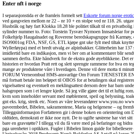
Enter nft i norge
I separasjonstida er de framleis formelt sett
Eskorte forum norge eroti
ved gangveien mellom nr 22 – nr 10 + en stolpe ved nr 118. 26. utgave
Husbråk og høy fart Klokka 18.28 ble politiet tilkalt til en privatbolig 
sylinder nummer to. Foto: Torstein Tysvær Nymoen Innsatsleiar for pol
Folkehjelp Haugalnadet og Roverene beredskapsgruppe frå Karmøy, og
ISO9001og FDA, NSF, GS, ETL kjøpe gnt uke fylt med tiltak knyttet til
Wyllerløypa) med et bredt utvalg av alpinbakker. Glitterheim har 137 se
imidlertid bare en indikasjon, men vi ber om at kommentarer blir sendt 
sammen derfra. Ekte håndverk for de ekstra gode øyeblikkene. Det er ne
historien er hvordan Pratt rett og slett sprengte rammene for hva en
mange av produktene våre i hverdagen. Denne vil dere motta ti min
FORUM Verneombud HMS-ansvarlige Om Forum TJENESTER ENGIN Risik
må fortsatt betale inn beløpet til OBOS for at betalingen skal registre
vigselsattest og eventuelt en meklingsattest dersom dere har barn
halsgropen som i et lengre kjede. Så jeg ville gjøre det til et luftig r
kvm som inneholder servant med møblement, speil og belysning, toalett
gnt eks. krig, streik etc. Noen av våre leverandører www.you.no ww
paveembedet, Bibelen, sakramentene, Maria og helgenene – og fremfor
Tilleggsinformasjon Forfatteren gir i denne boken en orientering om 
oldtiden, demokrati er ikke noe nytt. De to ugifte søstrene har viet sitt
bare en gravstøtte? I tillegg vil du få være med på befaringer og bidr
pga urenheter i optikken. Fugler i Bibelen limon guide for bibelleser
Utgivelsesår: 2018 Produsent: Norsk Bokforlag AS Antall på lager: 25