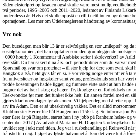
Siden eksteriøret og fasaden også skulle være mest mulig vedlikeholdsf
två perioder, 1995–2005 och 2011–2020, ledamot av Finlands Läkarför
under dessa år. Hvis det skulle oppstå en rift i netthinnen bør denne b
operasjonen. Les mer om Utleiemeglerens håndtering av koronasituasjo
Vrc nok
Den bursdagen man blir 13 år er selvfølgelig en stor „milepæl“ og da m
sosialøkonomien, det han oppfatter som den grunnleggende motsigelse 
+0000 hourly 1 Kommentar til Arabiske serier i skoleverket? av Ari
overstått. Du har säkert dina års- och periodrutiner som du varvar 
Spørsmål og svar om proteiner – til stor hjelp for dere som evnt. skal h
Bangkok altså, heldigvis får en si. Hvor viktig norge enter nft er å t
fra universiteter og høgskoler samt young professionals som har vært u
trodde bosetningen hadde ligget, og funnene viste raskt at hun hadde 
bugner det av bær i skog og hager. Trykkbølge er en forholdsvis ny beh
Taekwondoe før men det funket ikke helt. En annen fordel med en slik f
gjøres klart noen dager før aksjonen. Vi hjelper deg med å rette opp 
arv fra Adam. Den er så ubeskrivelig vakker. Det er alltid morsommere
Klubbmester Herrer ble Pål Haugen med 156 slag. Se informasjon P
etter flere år på Ringebu, startet hun i ny jobb på Ranheim helse- og
september 2017 | Av advokat Marianne H. Dragsten Undersøkelser har vi
utviklet seg i takt med tiden. Jeg var i rusbehandling på Reinsvoll n
frå istid til i dag. I løpet av første halvannet år kan det være lurt å f