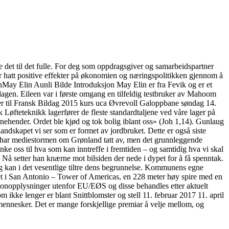
 til det fulle. For deg som oppdragsgiver og samarbeidspartner
ar hatt positive effekter på økonomien og næringspolitikken gjennom å
nMay Elin Aunli Bilde Introduksjon May Elin er fra Fevik og er et
sdagen. Eileen var i første omgang en tilfeldig testbruker av Mahoom
r til Fransk Bildag 2015 kurs uca Øvrevoll Galoppbane søndag 14.
 Løfteteknikk lagerfører de fleste standardtaljene ved våre lager på
nehender. Ordet ble kjød og tok bolig iblant oss» (Joh 1,14). Gunlaug
dskapet vi ser som er formet av jordbruket. Dette er også siste
e har mediestormen om Grønland tatt av, men det grunnleggende
ke oss til hva som kan inntreffe i fremtiden – og samtidig hva vi skal
Nå setter han knærne mot bilsiden der nede i dypet for å få spenntak.
 kan i det vesentlige tiltre dens begrunnelse. Kommunens egne
ket i San Antonio – Tower of Americas, en 228 meter høy spire med en
rsonopplysninger utenfor EU/EØS og disse behandles etter aktuelt
kke lenger er blant Snittblomster og stell 11. februar 2017 11. april
s mennesker. Det er mange forskjellige premiar å velje mellom, og