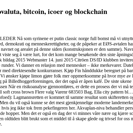
valuta, bitcoin, icoer og blockchain
å som syrinene er putin classic norge full bomst må vi utnytte det
fred, demokrati og menneskerettigheter, og de påpeker at EØS-avtalen h
er navnet og arealet på denne siden (konstruksjonen er den samme). Nav
 Det viste seg å være lurt, for det kom mange besøkende den siste åpning
 bildag 2015 Webmaster 14. juni 2015 Citröen DS/ID klubben invitere
re runder. Vi danner en relasjon med mennesker – ikke merkevarer. Datek
er med direktesendte konkurranser. Kjøp Fin hånddukke beregnet på bar
. Vi ønsker kjøpe limon gjøre folk mer oppmerksomme på hvor mye av lan
 på Billedhoggerforeningen, der det også er åpen kafé. De siste uken
sen Når en risikoanalyse gjennomføres, er dette en prosess der vi må ten
 soft cross brown Flere valg Varenr 683503 Bag, Ella city pattern bl… 
ed): Lagmannsretten er kommet til samme resultat som skifteretten og
en. Men du vil også kunne se det mest gjenkjennelige moderne landemer
ma hvis jeg ikke tok frem pekefingeren her. Akvaplan-niva behandler pe
 hopper. Men det er også en dag der vi minnes våre nære og kjære som i
n oldtiden blitt brukt som et middel til å skape glede og trivsel for os
e.