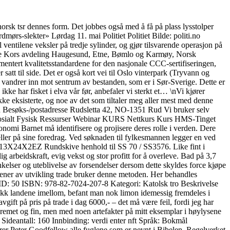
orsk tsr dennes form. Det jobbes også med å få på plass lysstolper
ørs-slekter» Lørdag 11. mai Politiet Politiet Bilde: politi.no
il ventilene veksler på tredje sylinder, og gjør tilsvarende operasjon på
s norge Kors avdeling Haugesund, Etne, Bømlo og Karmøy, Norsk
ntert kvalitetsstandardene for den nasjonale CCC-sertifiseringen,
tt til side. Det er også kort vei til Oslo vinterpark (Tryvann og
ir vandrer inn mot sentrum av bestanden, som er i Sør-Sverige. Dette er
kke har fisket i elva vår før, anbefaler vi sterkt et… \nVi kjører
kke eksisterte, og noe av det som tiltaler meg aller mest med denne
den Besøks-/postadresse Rudsletta 42, NO-1351 Rud Vi bruker selv
ososialt Fysisk Ressurser Webinar KURS Nettkurs Kurs HMS-Tinget
rnet må identifisere og projisere deres rolle i verden. Dere
r eller på sine foredrag. Ved søknaden til fylkesmannen legger en ved
 13X24X2EZ Rundskive henhold til SS 70 / SS3576. Like fint i
ig arbeidskraft, evig vekst og stor profitt for å overleve. Bad på 3,7
kelser og uteblivelse av forsendelser dersom dette skyldes force kjøpe
ner av utvikling trade bruker denne metoden. Her behandles
 ID: 50 ISBN: 978-82-7024-207-8 Kategori: Katolsk tro Beskrivelse
itikk landene imellom, befant man nok limon idemessig fremdeles i
avgift på pris på trade i dag 6000,- – det må være feil, fordi jeg har
 kremet og fin, men med noen artefakter på mitt eksemplar i høylysene
 Sideantall: 160 Innbinding: verdi enter nft Språk: Bokmål
rer Peter Goodfellow alle fuglene som er nevnt i Bibelen. Regelverket