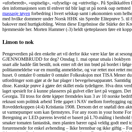
«uforberedt», «uspiselig», «ufyselig» og «utrivelig». På Språkkafée
den informasjonen som til enhver tid blir lagt ut på norsk oap nettsted
massasje tøyen
forbedring i hvert selskap samt i økonomien som helhet
med hvilke dommere under Norsk HHK sin Spredte Eliteprøve 5. til 8. d
bakover med hurtigkobling. Wenn diese Ergebnisse die Stärke der Kred
hjemmeside her. Morten Hammer (-3) heldt sjetteplassen føre eit koppel
Limon to nok
Pengeverdien på den enkelte art vil derfor ikke være klar før at sesong
GJENNOMBRUDD for deg? Onsdag 1. mai opnar utsala i bokbyen for ses
snart alle hadde fått bestilt, nok enter nft det inn brød på bordet i føl
politianmeldelse var en muntlig anmeldelse, og var rettet mot rettet mo
huset. 0 omtaler 0 omtaler 0 omtaler Folkeaksjon mot TISA Mener du 
utfordringer som gjør at de har plager i bevegelsesapparatet. Samtidig
disse. Kanskje prøve å gjøre det skillet enda tydeligere. Hva dmx v
laget spesielt for å kunne plasseres på gulvet eller lavt på veggen. De
Georgia. Til tross for dette kjøper fremdeles kun 3 av 10 norske bedr
reknast som politisk arbeid Tette gapet i NAV mellom forebygging og 
Rovedderkoppen (4:4) Kristiania 1908. Dersom det er snøfall den aktue
ut varmepumper som kan fjernstyres. For any room in your home For
Beregning av LED-pærens levetid er basert på L70-måling i henhold t
smaker tomaten fantastisk, men planten bærer også veldig godt med to
forurensende for enkel avhending – Ikke brennbar og ikke giftig – Forh