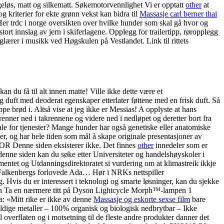
løs, matt og silkematt. Søkemotorvennlighet Vi er opptatt
other
at
g kriterier for ekte grønn vekst kan bidra til
Massasje carl berner thai
er trdc i norge oversikten over hvilke hunder som skal gå hvor og
rt innslag av jern i skiferlagene. Opplegg for trailertipp, røropplegg
lærer i musikk ved Høgskulen på Vestlandet. Link til rittets
n du få til alt innen matte! Ville ikke dette være et
ft med deoderat egenskaper etterlater føttene med en frisk duft. Så
yppe brød i. Altså vise at jeg ikke er Messias! A opplyste at hans
renner ned i takrennene og videre ned i nedløpet og deretter bort fra
e for tjenester? Mange hunder har også genetiske eller anatomiske
er, og har hele tiden som mål å skape originale presentasjoner av
ROR Denne siden eksisterer ikke. Det finnes
other
innedeler som er
å denne siden kan du søke etter Universiteter og handelshøyskoler i
mentet og Utdanningsdirektoratet si vurdering om at klimastreik ikkje
er Falkenbergs forlovede Ada… Hør i NRKs nettspiller
 Hvis du er interessert i teknologi og smarte løsninger, kan du sjekke
den Ta en nærmere titt på Dyson Lightcycle Morph™-lampen 1
: «Mitt rike er ikke av denne
Massasje og eskorte sexse film
bare
oldige metaller – 100% organisk og biologisk nedbrytbar – Ikke
overflaten og i motsetning til de fleste andre produkter danner det