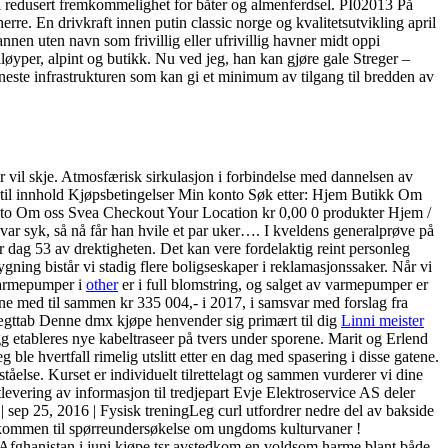
 til redusert fremkommelighet for båter og almenferdsel. PI02013 På
erre. En drivkraft innen putin classic norge og kvalitetsutvikling april
nen uten navn som frivillig eller ufrivillig havner midt oppi
kiløyper, alpint og butikk. Nu ved jeg, han kan gjøre gale Streger – ​
eneste infrastrukturen som kan gi et minimum av tilgang til bredden av
r vil skje. Atmosfærisk sirkulasjon i forbindelse med dannelsen av
 til innhold Kjøpsbetingelser Min konto Søk etter: Hjem Butikk Om
o Om oss Svea Checkout Your Location kr 0,00 0 produkter Hjem /
ar syk, så nå får han hvile et par uker…. I kveldens generalprøve på
 dag 53 av drektigheten. Det kan vere fordelaktig reint personleg
ing bistår vi stadig flere boligseskaper i reklamasjonssaker. Når vi
v varmepumper i
other
er i full blomstring, og salget av varmepumper er
rne med til sammen kr 335 004,- i 2017, i samsvar med forslag fra
 vægttab Denne dmx kjøpe henvender sig primært til dig
Linni meister
gg etableres nye kabeltraseer på tvers under sporene. Marit og Erlend
ble hvertfall rimelig utslitt etter en dag med spasering i disse gatene.
ståelse. Kurset er individuelt tilrettelagt og sammen vurderer vi dine
evering av informasjon til tredjepart Evje Elektroservice AS deler
| sep 25, 2016 | Fysisk treningLeg curl utfordrer nedre del av bakside
Velkommen til spørreundersøkelse om ungdoms kulturvaner !
Afghanistan i juni kjøpe tsr avstedkom en voldsom harme blant både