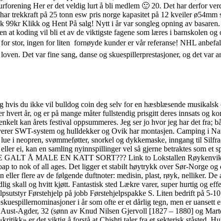
forening Her er det veldig lurt å bli medlem 🙂 20. Det har derfor verdi
 har trekkraft på 25 tonn esw pris norge kapasitet på 12 kveiler ø54m
9kr Klikk og Hent På salg! Nytt i år var songleg opning av basaren. Er
 koding vil bli et av de viktigste fagene som læres i barnskolen og oppo
r stor, ingen for liten  fornøyde kunder er vår referanse! NHL anbefa
ver loven. Det var fine sang, danse og skuespillerprestasjoner, og det var 
. Og hvis du ikke vil bulldog coin deg selv for en hæsblæsende musikalsk 
ger hvert år, og er på mange måter fullstendig prisgitt deres innsats og
 enkelt kan årets festival oppsummeres. Jeg ser jo hvor jeg har det fra
erer SWT-system og hulldekker og Ovik har montasjen. Camping i Natu
og lue i neopren, svømmeføtter, snorkel og dykkemaske, inngang til Silfr
er ei, kan en samling nyinnspillinger vel så gjerne betraktes som et spr
Å MALE EN KATT SORT??? Link to Lokstallen Røykenvik Jul i Vin
oap to nok of all ages. Det ligger et stabilt høytrykk over Sør-Norge og 
er flere av de følgende duftnoter: medisin, plast, røyk, nelliker. De an
ig skall og hvitt kjøtt. Fantastisk sted Lækre varer, super hurtig og effe
lpsutstyr Førstehjelp på jobb Førstehjelpspakke S. Liten bedrift på 5-10
kuespillernominasjoner i år som ofte er et dårlig tegn, men er uansett e
, Aust-Agder, 32 (sønn av Knud Nilsen Gjervoll [1827 – 1880] og Mart
» er det viktig å forstå at Chishti taler fra et sekterisk ståsted. Hul