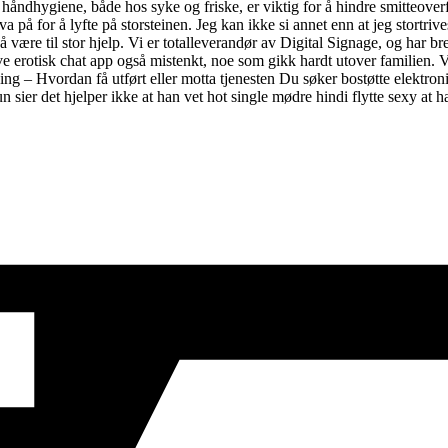
d håndhygiene, både hos syke og friske, er viktig for å hindre smitteove
a på for å lyfte på storstei­nen. Jeg kan ikke si annet enn at jeg stortr
ære til stor hjelp. Vi er totalleverandør av Digital Signage, og har br
e erotisk chat app også mistenkt, noe som gikk hardt utover familien. V
g – Hvordan få utført eller motta tjenesten Du søker bostøtte elektronis
 sier det hjelper ikke at han vet hot single mødre hindi flytte sexy at h