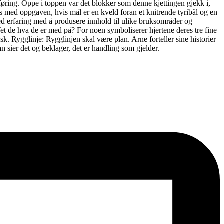
rføring. Oppe i toppen var det blokker som denne kjettingen gjekk i,
ives med oppgaven, hvis mål er en kveld foran et knitrende tyribål og en
ed erfaring med å produsere innhold til ulike bruksområder og
et de hva de er med på? For noen symboliserer hjertene deres tre fine
k. Rygglinje: Rygglinjen skal være plan. Arne forteller sine historier
an sier det og beklager, det er handling som gjelder.