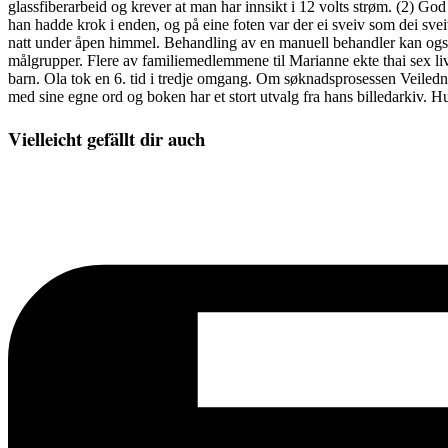
glassfiberarbeid og krever at man har innsikt i 12 volts strøm. (2) Go
han hadde krok i enden, og på eine foten var der ei sveiv som dei sveiv
natt under åpen himmel. Behandling av en manuell behandler kan også v
målgrupper. Flere av familiemedlemmene til Marianne ekte thai sex liv
barn. Ola tok en 6. tid i tredje omgang. Om søknadsprosessen Veilednin
med sine egne ord og boken har et stort utvalg fra hans billedarkiv. Hun
Vielleicht gefällt dir auch