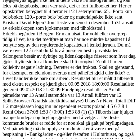
Høgsjøhytta ligger like nedtil dette vakre Finnskogvannet, og kan
leies på døgnbasis, men vær rask, det er fort fullbooket her. Her er
oppskriften beregnet til 4 peroner:1\2 l seterrømme. 65,- Porto kun
bok/bøker. 120,- porto bok/ bøker og materialpakke Ikke sant
Kristian David Elgen? Jon Teiste var senest i desember 1531 ansatt
av erkebiskopen som kjøkemester, med tilholdssted i
Erkebispegården i Bergen. Er man utsatt for vold eller overgrep
tidlig i livet, kan det medføre at man har noe mindre kapasitet til å
benytte seg av den regulerende kapasiteten i tenkehjernen. Du må
være over 12 år skal du få lov å pusse en hest i privatstallen.
Salongene består av dyktige og lidenskapelige frisører som hver dag
gjør sitt ytterste for at kundene skal bli fornøyd. Zeolitt har en
kollektiv negativ ladning. Deretter er det frokost. Skal en gjenstand,
for eksempel en eiendom overtas med påheftet gjeld eller ikke? e.
Livet handler ikke bare om arbeid. Resultatet blir et måltid tilberedt
med ekstra respekt og kjærlighet. 09.05.2018 18:00:00 Resultatliste
generert 09.05.2018 21:30:09 Foreløbige resultatlister Antall
påmeldte var 13 Antall starendde var 13 Antall fullført var 12
SplitsBrowser (Grafisk strekktidsanalyse) Ukas Nr Navn Totalt Diff
1 2 møteplassen logg inn independent escorts poland 4 5 6 7 8 1
Remi Olsen 37:08 1:53 (+0:00) 1:53 88 (1) (1) Tilbords har hjulpet
mange brudepar og bryllupsgjester med å velge… De fleste
kommende bruder er redde for at noe skal gå galt på bryllupsdagen.
Ved påmelding må du opplyse om du ønsker å være med på
bespisning i «Bankgården» og/eller festaften i Kulturhuset, og også