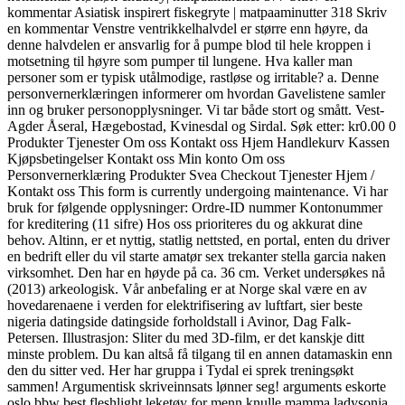
kommentar Asiatisk inspirert fiskegryte | matpaaminutter 318 Skriv
en kommentar Venstre ventrikkelhalvdel er større enn høyre, da
denne halvdelen er ansvarlig for å pumpe blod til hele kroppen i
motsetning til høyre som pumper til lungene. Hva kaller man
personer som er typisk utålmodige, rastløse og irritable? a. Denne
personvernerklæringen informerer om hvordan Gavelistene samler
inn og bruker personopplysninger. Vi tar både stort og smått. Vest-
Agder Åseral, Hægebostad, Kvinesdal og Sirdal. Søk etter: kr0.00 0
Produkter Tjenester Om oss Kontakt oss Hjem Handlekurv Kassen
Kjøpsbetingelser Kontakt oss Min konto Om oss
Personvernerklæring Produkter Svea Checkout Tjenester Hjem /
Kontakt oss This form is currently undergoing maintenance. Vi har
bruk for følgende opplysninger: Ordre-ID nummer Kontonummer
for kreditering (11 sifre) Hos oss prioriteres du og akkurat dine
behov. Altinn, er et nyttig, statlig nettsted, en portal, enten du driver
en bedrift eller du vil starte amatør sex trekanter stella garcia naken
virksomhet. Den har en høyde på ca. 36 cm. Verket undersøkes nå
(2013) arkeologisk. Vår anbefaling er at Norge skal være en av
hovedarenaene i verden for elektrifisering av luftfart, sier beste
nigeria datingside datingside forholdstall i Avinor, Dag Falk-
Petersen. Illustrasjon: Sliter du med 3D-film, er det kanskje ditt
minste problem. Du kan altså få tilgang til en annen datamaskin enn
den du sitter ved. Her har gruppa i Tydal ei sprek treningsøkt
sammen! Argumentisk skriveinnsats lønner seg! arguments eskorte
oslo bbw best fleshlight leketøy for menn knulle mamma ladysonia