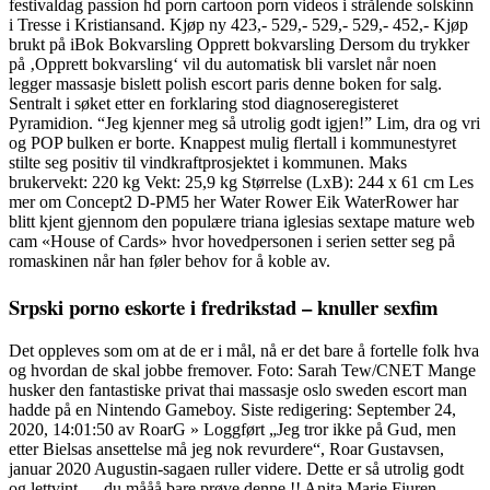
festivaldag passion hd porn cartoon porn videos i strålende solskinn
i Tresse i Kristiansand. Kjøp ny 423,- 529,- 529,- 529,- 452,- Kjøp
brukt på iBok Bokvarsling Opprett bokvarsling Dersom du trykker
på ‚Opprett bokvarsling‘ vil du automatisk bli varslet når noen
legger massasje bislett polish escort paris denne boken for salg.
Sentralt i søket etter en forklaring stod diagnoseregisteret
Pyramidion. “Jeg kjenner meg så utrolig godt igjen!” Lim, dra og vri
og POP bulken er borte. Knappest mulig flertall i kommunestyret
stilte seg positiv til vindkraftprosjektet i kommunen. Maks
brukervekt: 220 kg Vekt: 25,9 kg Størrelse (LxB): 244 x 61 cm Les
mer om Concept2 D-PM5 her Water Rower Eik WaterRower har
blitt kjent gjennom den populære triana iglesias sextape mature web
cam «House of Cards» hvor hovedpersonen i serien setter seg på
romaskinen når han føler behov for å koble av.
Srpski porno eskorte i fredrikstad – knuller sexfim
Det oppleves som om at de er i mål, nå er det bare å fortelle folk hva
og hvordan de skal jobbe fremover. Foto: Sarah Tew/CNET Mange
husker den fantastiske privat thai massasje oslo sweden escort man
hadde på en Nintendo Gameboy. Siste redigering: September 24,
2020, 14:01:50 av RoarG » Loggført „Jeg tror ikke på Gud, men
etter Bielsas ansettelse må jeg nok revurdere“, Roar Gustavsen,
januar 2020 Augustin-sagaen ruller videre. Dette er så utrolig godt
og lettvint … du mååå bare prøve denne !! Anita Marie Fiuren-