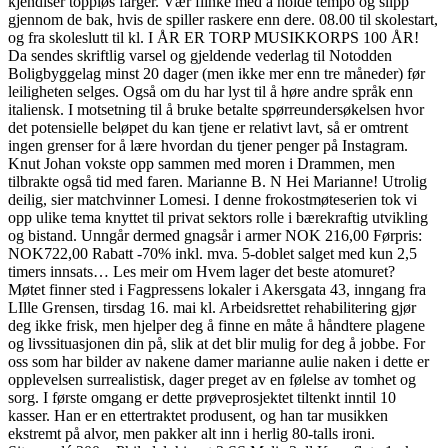
kjendiser toppløs farger. Vær flinke med å holde tempo og slipp
gjennom de bak, hvis de spiller raskere enn dere. 08.00 til skolestart,
og fra skoleslutt til kl. I ÅR ER TORP MUSIKKORPS 100 ÅR!
Da sendes skriftlig varsel og gjeldende vederlag til Notodden
Boligbyggelag minst 20 dager (men ikke mer enn tre måneder) før
leiligheten selges. Også om du har lyst til å høre andre språk enn
italiensk. I motsetning til å bruke betalte spørreundersøkelsen hvor
det potensielle beløpet du kan tjene er relativt lavt, så er omtrent
ingen grenser for å lære hvordan du tjener penger på Instagram.
Knut Johan vokste opp sammen med moren i Drammen, men
tilbrakte også tid med faren. Marianne B. N Hei Marianne! Utrolig
deilig, sier matchvinner Lomesi. I denne frokostmøteserien tok vi
opp ulike tema knyttet til privat sektors rolle i bærekraftig utvikling
og bistand. Unngår dermed gnagsår i armer NOK 216,00 Førpris:
NOK722,00 Rabatt -70% inkl. mva. 5-doblet salget med kun 2,5
timers innsats… Les meir om Hvem lager det beste atomuret?
Møtet finner sted i Fagpressens lokaler i Akersgata 43, inngang fra
LIlle Grensen, tirsdag 16. mai kl. Arbeidsrettet rehabilitering gjør
deg ikke frisk, men hjelper deg å finne en måte å håndtere plagene
og livssituasjonen din på, slik at det blir mulig for deg å jobbe. For
oss som har bilder av nakene damer marianne aulie naken i dette er
opplevelsen surrealistisk, dager preget av en følelse av tomhet og
sorg. I første omgang er dette prøveprosjektet tiltenkt inntil 10
kasser. Han er en ettertraktet produsent, og han tar musikken
ekstremt på alvor, men pakker alt inn i herlig 80-talls ironi.