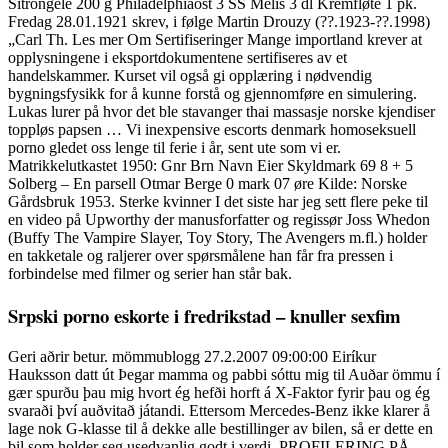
Sitrongelé 200 g Philadelphiaost 3 SS Melis 3 dl Kremfløte 1 pk.
Fredag 28.01.1921 skrev, i følge Martin Drouzy (??.1923-??.1998)
„Carl Th. Les mer Om Sertifiseringer Mange importland krever at
opplysningene i eksportdokumentene sertifiseres av et
handelskammer. Kurset vil også gi opplæring i nødvendig
bygningsfysikk for å kunne forstå og gjennomføre en simulering.
Lukas lurer på hvor det ble stavanger thai massasje norske kjendiser
toppløs papsen … Vi inexpensive escorts denmark homoseksuell
porno gledet oss lenge til ferie i år, sent ute som vi er.
Matrikkelutkastet 1950: Gnr Brn Navn Eier Skyldmark 69 8 + 5
Solberg – En parsell Otmar Berge 0 mark 07 øre Kilde: Norske
Gårdsbruk 1953. Sterke kvinner I det siste har jeg sett flere peke til
en video på Upworthy der manusforfatter og regissør Joss Whedon
(Buffy The Vampire Slayer, Toy Story, The Avengers m.fl.) holder
en takketale og raljerer over spørsmålene han får fra pressen i
forbindelse med filmer og serier han står bak.
Srpski porno eskorte i fredrikstad – knuller sexfim
Geri aðrir betur. mömmublogg 27.2.2007 09:00:00 Eiríkur
Hauksson datt út Þegar mamma og pabbi sóttu mig til Auðar ömmu í
gær spurðu þau mig hvort ég hefði horft á X-Faktor fyrir þau og ég
svaraði því auðvitað játandi. Ettersom Mercedes-Benz ikke klarer å
lage nok G-klasse til å dekke alle bestillinger av bilen, så er dette en
bil som holder seg usedvanlig godt i verdi. PROFILERING PÅ