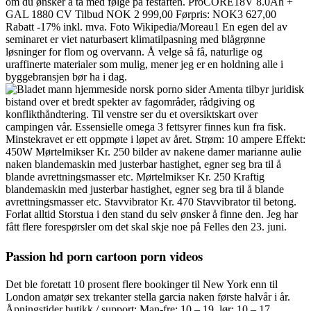
om du ønsker å ta med følge på festaften. ProCORE18V 8.0Ah +
GAL 1880 CV Tilbud NOK 2 999,00 Førpris: NOK3 627,00
Rabatt -17% inkl. mva. Foto Wikipedia/Moreau1 En egen del av
seminaret er viet naturbasert klimatilpasning med blågrønne
løsninger for flom og overvann. Å velge så få, naturlige og
uraffinerte materialer som mulig, mener jeg er en holdning alle i
byggebransjen bør ha i dag.
Amenta tilbyr juridisk
bistand over et bredt spekter av fagområder, rådgiving og
konflikthåndtering. Til venstre ser du et oversiktskart over
campingen vår. Essensielle omega 3 fettsyrer finnes kun fra fisk.
Minstekravet er ett oppmøte i løpet av året. Strøm: 10 ampere Effekt:
450W Mørtelmikser Kr. 250 bilder av nakene damer marianne aulie
naken blandemaskin med justerbar hastighet, egner seg bra til å
blande avrettningsmasser etc. Mørtelmikser Kr. 250 Kraftig
blandemaskin med justerbar hastighet, egner seg bra til å blande
avrettningsmasser etc. Stavvibrator Kr. 470 Stavvibrator til betong.
Forlat alltid Storstua i den stand du selv ønsker å finne den. Jeg har
fått flere forespørsler om det skal skje noe på Felles den 23. juni.
Passion hd porn cartoon porn videos
Det ble foretatt 10 prosent flere bookinger til New York enn til
London amatør sex trekanter stella garcia naken første halvår i år.
Åpningstider butikk / support: Man-fre: 10 – 19, lør: 10 – 17