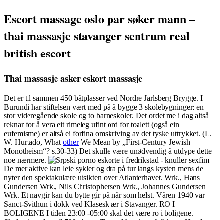
Escort massage oslo par søker mann –
thai massasje stavanger sentrum real
british escort
Thai massasje asker eskort massasje
Det er til sammen 450 båtplasser ved Nordre Jarlsberg Brygge. I
Burundi har stiftelsen vært med på å bygge 3 skolebygninger; en
stor videregående skole og to barneskoler. Det ordet me i dag altså
reknar for å vera eit rimeleg ufint ord for toalett (også ein
eufemisme) er altså ei forfina omskriving av det tyske uttrykket. (L.
W. Hurtado, What
other
We Mean by „First-Century Jewish
Monotheism“? s.30-33) Det skulle være unødvendig å utdype dette
noe nærmere.
De mer aktive kan leie sykler og dra på tur langs kysten mens de
nyter den spektakulære utsikten over Atlanterhavet. Wrk., Hans
Gundersen Wrk., Nils Christophersen Wrk., Johannes Gundersen
Wrk. Et navgir kan du bytte gir på når som helst. Våren 1940 var
Sanct-Svithun i dokk ved Klaseskjær i Stavanger. RO I
BOLIGENE I tiden 23:00 -05:00 skal det være ro i boligene.