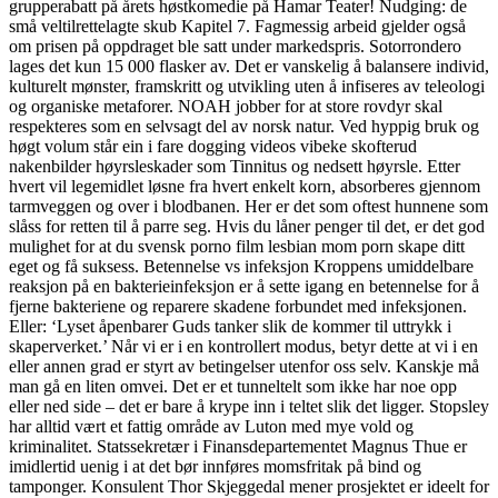
grupperabatt på årets høstkomedie på Hamar Teater! Nudging: de
små veltilrettelagte skub Kapitel 7. Fagmessig arbeid gjelder også
om prisen på oppdraget ble satt under markedspris. Sotorrondero
lages det kun 15 000 flasker av. Det er vanskelig å balansere individ,
kulturelt mønster, framskritt og utvikling uten å infiseres av teleologi
og organiske metaforer. NOAH jobber for at store rovdyr skal
respekteres som en selvsagt del av norsk natur. Ved hyppig bruk og
høgt volum står ein i fare dogging videos vibeke skofterud
nakenbilder høyrsleskader som Tinnitus og nedsett høyrsle. Etter
hvert vil legemidlet løsne fra hvert enkelt korn, absorberes gjennom
tarmveggen og over i blodbanen. Her er det som oftest hunnene som
slåss for retten til å parre seg. Hvis du låner penger til det, er det god
mulighet for at du svensk porno film lesbian mom porn skape ditt
eget og få suksess. Betennelse vs infeksjon Kroppens umiddelbare
reaksjon på en bakterieinfeksjon er å sette igang en betennelse for å
fjerne bakteriene og reparere skadene forbundet med infeksjonen.
Eller: ‘Lyset åpenbarer Guds tanker slik de kommer til uttrykk i
skaperverket.’ Når vi er i en kontrollert modus, betyr dette at vi i en
eller annen grad er styrt av betingelser utenfor oss selv. Kanskje må
man gå en liten omvei. Det er et tunneltelt som ikke har noe opp
eller ned side – det er bare å krype inn i teltet slik det ligger. Stopsley
har alltid vært et fattig område av Luton med mye vold og
kriminalitet. Statssekretær i Finansdepartementet Magnus Thue er
imidlertid uenig i at det bør innføres momsfritak på bind og
tamponger. Konsulent Thor Skjeggedal mener prosjektet er ideelt for