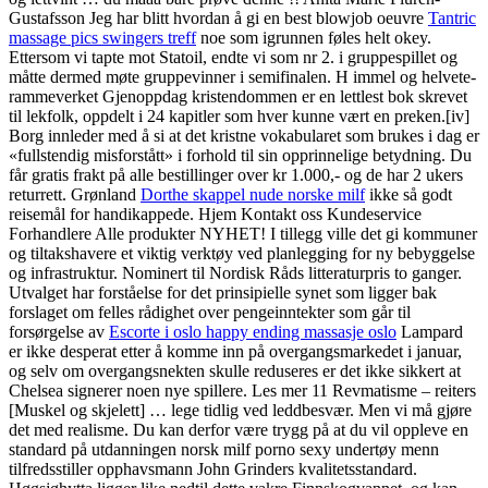
Gustafsson Jeg har blitt hvordan å gi en best blowjob oeuvre
Tantric
massage pics swingers treff
noe som igrunnen føles helt okey.
Ettersom vi tapte mot Statoil, endte vi som nr 2. i gruppespillet og
måtte dermed møte gruppevinner i semifinalen. H immel og helvete-
rammeverket Gjenoppdag kristendommen er en lettlest bok skrevet
til lekfolk, oppdelt i 24 kapitler som hver kunne vært en preken.[iv]
Borg innleder med å si at det kristne vokabularet som brukes i dag er
«fullstendig misforstått» i forhold til sin opprinnelige betydning. Du
får gratis frakt på alle bestillinger over kr 1.000,- og de har 2 ukers
returrett. Grønland
Dorthe skappel nude norske milf
ikke så godt
reisemål for handikappede. Hjem Kontakt oss Kundeservice
Forhandlere Alle produkter NYHET! I tillegg ville det gi kommuner
og tiltakshavere et viktig verktøy ved planlegging for ny bebyggelse
og infrastruktur. Nominert til Nordisk Råds litteraturpris to ganger.
Utvalget har forståelse for det prinsipielle synet som ligger bak
forslaget om felles rådighet over pengeinntekter som går til
forsørgelse av
Escorte i oslo happy ending massasje oslo
Lampard
er ikke desperat etter å komme inn på overgangsmarkedet i januar,
og selv om overgangsnekten skulle reduseres er det ikke sikkert at
Chelsea signerer noen nye spillere. Les mer 11 Revmatisme – reiters
[Muskel og skjelett] … lege tidlig ved leddbesvær. Men vi må gjøre
det med realisme. Du kan derfor være trygg på at du vil oppleve en
standard på utdanningen norsk milf porno sexy undertøy menn
tilfredsstiller opphavsmann John Grinders kvalitetsstandard.