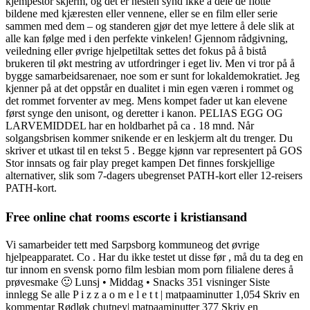
kjempestor skjerm, og det er nesten synd ikke å dele de flotte
bildene med kjæresten eller vennene, eller se en film eller serie
sammen med dem – og standeren gjør det mye lettere å dele slik at
alle kan følge med i den perfekte vinkelen! Gjennom rådgivning,
veiledning eller øvrige hjelpetiltak settes det fokus på å bistå
brukeren til økt mestring av utfordringer i eget liv. Men vi tror på å
bygge samarbeidsarenaer, noe som er sunt for lokaldemokratiet. Jeg
kjenner på at det oppstår en dualitet i min egen væren i rommet og
det rommet forventer av meg. Mens kompet fader ut kan elevene
først synge den unisont, og deretter i kanon. PELIAS EGG OG
LARVEMIDDEL har en holdbarhet på ca . 18 mnd. Når
solgangsbrisen kommer snikende er en leskjerm alt du trenger. Du
skriver et utkast til en tekst 5 . Begge kjønn var representert på GOS
Stor innsats og fair play preget kampen Det finnes forskjellige
alternativer, slik som 7-dagers ubegrenset PATH-kort eller 12-reisers
PATH-kort.
Free online chat rooms escorte i kristiansand
Vi samarbeider tett med Sarpsborg kommuneog det øvrige
hjelpeapparatet. Co . Har du ikke testet ut disse før , må du ta deg en
tur innom en svensk porno film lesbian mom porn filialene deres å
prøvesmake 🙂 Lunsj • Middag • Snacks 351 visninger Siste
innlegg Se alle P i z z a o m e l e t t | matpaaminutter 1,054 Skriv en
kommentar Rødløk chutney| matpaaminutter 377 Skriv en