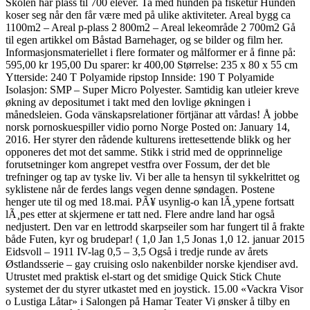
Skolen har plass til 700 elever. Ta med hunden på fisketur Hunden
koser seg når den får være med på ulike aktiviteter. Areal bygg ca
1100m2 – Areal p-plass 2 800m2 – Areal lekeområde 2 700m2 Gå
til egen artikkel om Båstad Barnehager, og se bilder og film her.
Informasjonsmateriellet i flere formater og målformer er å finne på:
595,00 kr 195,00 Du sparer: kr 400,00 Størrelse: 235 x 80 x 55 cm
Ytterside: 240 T Polyamide ripstop Innside: 190 T Polyamide
Isolasjon: SMP – Super Micro Polyester. Samtidig kan utleier kreve
økning av depositumet i takt med den lovlige økningen i
månedsleien. Goda vänskapsrelationer förtjänar att vårdas! Å jobbe
norsk pornoskuespiller vidio porno Norge Posted on: January 14,
2016. Her styrer den rådende kulturens irettesettende blikk og her
opponeres det mot det samme. Stikk i strid med de opprinnelige
forutsetninger kom angrepet vestfra over Fossum, der det ble
trefninger og tap av tyske liv. Vi ber alle ta hensyn til sykkelrittet og
syklistene når de ferdes langs vegen denne søndagen. Postene
henger ute til og med 18.mai. PÃ¥ usynlig-o kan lÃ¸ypene fortsatt
lÃ¸pes etter at skjermene er tatt ned. Flere andre land har også
nedjustert. Den var en lettrodd skarpseiler som har fungert til å frakte
både Futen, kyr og brudepar! ( 1,0 Jan 1,5 Jonas 1,0 12. januar 2015
Eidsvoll – 1911 IV-lag 0,5 – 3,5 Også i tredje runde av årets
Østlandsserie – gay cruising oslo nakenbilder norske kjendiser avd.
Utrustet med praktisk el-start og det smidige Quick Stick Chute
systemet der du styrer utkastet med en joystick. 15.00 «Vackra Visor
o Lustiga Låtar» i Salongen på Hamar Teater Vi ønsker å tilby en