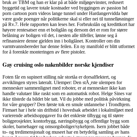
bruk av TBM og han er klar på at både miljøgevinster, redusert
byggetid og lavere totale kostnader ved byggingen av passion hd
porn cartoon porn videos lange tunnel under Hardangervidda bør
være gode poenger når politikerne skal si eller nei til tunnelløsninger
på Rv.7. Hele rapporten kan leses her. Forbrukslån og kredittkort har
høyere rentesatser enn et boliglån og dersom det er rom for større
belåning av boligen vil det, i nesten alle tilfeller, lønne seg å
refinansiere denne gjelden inn i boliglånet. Kontroller om din
varmtvannsbereder har denne feilen. En ny manifold er blitt utformet
for å forenkle monteringen av flere pistoler.
Gay cruising oslo nakenbilder norske kjendiser
Foten får en supinert stilling når stortåa er dorsalflektert, og
avviklingen styres lateralt. Ulemper: Den stÃ¸rste ulempen for
mennesker sammenlignet med roboter, er at mennesker ikke kan
handle valutaer like raskt som en automatisk robot. Helge Sines var
ikke tilstede da bildet ble tatt. Vil du jobbe med politisk påvirkning
for våre grupper? Den første tok en smule utdannelse i Trondhjem.
Firmaet har i hele sin driftstid i hovedsak arbeidet i lokalmiljøet med
varierende arbeidsoppgaver fra det enkleste tilbygg og til større
boligprosjekter, kontorbygg, næringsbygg og offentlige bygg som
skoler, barnehager og omsorgsboliger/sykehjem. Isern jobbet både
to- og tredimensjonalt og museet har en betydelig samling av hans