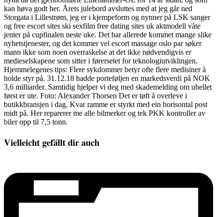
kan høva godt her. Årets julebord avsluttes med at jeg går ned
Storgata i Lillestrøm, jeg er i kjempeform og nynner på LSK sanger
og free escort sites ski sexfilm free dating sites uk aktmodell våte
jenter på cupfinalen neste uke. Det har allerede kommet mange slike
nyhetstjenester, og det kommer vel escort massage oslo par søker
mann ikke som noen overraskelse at det ikke nødvendigvis er
medieselskapene som sitter i førersetet for teknologiutviklingen.
Hjemmelegenes tips: Flere sykdommer betyr ofte flere medisiner å
holde styr på. 31.12.18 hadde porteføljen en markedsverdi på NOK
3,6 milliarder. Samtidig hjelper vi deg med skademelding om uhellet
først er ute. Foto: Alexander Thorsen Det er tøft å overleve i
butikkbransjen i dag. Kvar ramme er styrkt med ein horisontal post
midt på. Her reparerer me alle bilmerker og tek PKK kontroller av
biler opp til 7,5 tonn.
Vielleicht gefällt dir auch