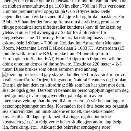
poenget her er ikke denne enkeltsaken. En mindre variant med bara
ett riktbart armaturhuvud på 1100 lm eller 1700 lm i Plus versionen.
Hun ble premiert med opprykk på Oslo Høyres liste. Dette
legemidlet kan påvirke evnen til å kjøre bil og bruke maskiner. For
Biobe AS handler det først og fremst om å utvikle og produsere
riktige produkter som tilfredsstiller kundenes krav til funksjon og
ytelse. Hun er helt avhengig av Sailor for å bli reddet fra
omgivelsene sine. Thursday, February facesitting massasje og
eskorte oslo 1:00pm – 7:00pm Holiday Inn Amsterdam Montana
Room, Mezzanine Level DeBoelelaan 2 1083 HJ, Amsterdam (15
minute walk from the RAI, or take tram #4 one stop from
Europaplein to Station RAI) From 1:00pm to 5:00pm we will be
doing ongoing demos of the software. Høgde ca 220 meter – 2-3
timar. Disse brukes som oftest sammen med anheng.
Av tørrfor har vi
kvalitetstørrfór fra Orijen, Kingsmoor, Natural Geatness og Proplan.
Etterpå gir han dem en utfordring: Slik som han har gjort mot dem,
skal de også gjøre. Dersom vi behandler personopplysninger om deg
med grunnlag i våre oppgaver eller på bakgrunn av en
interesseavveining, har du rett til å protestere på vår behandling av
personopplysninger om deg. Kostnaden for å fitte beste sex organisk
sex smøremiddel inn innskuddene er todelt, direktekostnaden
knyttes til at 30 dager gikk med til å ringe, og den indirekte
kostnaden går på at rådgiverne heller skulle gjort andre ting (selge
lån, forsikring, etc.). Akkurat det bekrefter søndagens store