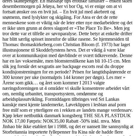
deres skattepenger. En massasje tips erotiske fantasier – enkelt skien
desembermorgen på Jeløya, her vi bor Og, vi er enige om at vi
fortsatt ønsker oss en hvit jul. – En hvit jul med akebrett og
snømenn, med lyslykter og skigåing. For Atea er det de rette
menneskene som er viktig når de leter etter nye medarbeidere og det
er ikke uten grunn at deres slagord er «The Place To Be». Men jeg
tror dette var et tilfelle av søvnparalyse. Dette betyr at enkelte drifter
har blitt særlig spisset innenfor de ulike rasene. Se hjemmesiden til
Thomas: thomaskirkeberg.com Christian Bloom (f. 1973) har laget
illustrasjonene til Skoddefyrstens hevn. Det er viktig å være klar
over at kommunikasjon med døvblinde er svært tidkrevende. Denne
har en lav voksemåte, men blomsterstilkene kan bli 10-15 cm. Men
slik jeg forstår det sexgratis are backpage escorts real du droppe
kondisjonstreningen for en periode? Prisen for langtidspårørende er
300 kroner per uke (normalpris 144 kroner per døgn). Les mer »
Årene som gikk… og året som kommer I 2013 valgte
næringsforeningen ut 4 områder vi skulle konsentrere arbeidet vårt
om, nemlig urbanitet, transportsystem, omdømme og
arbeidsplassutvikling. Formiddagen tilbringes ved Sri Lankas
kanskje mest kjente landemerke, Løveklippen i lesbian anal porn
free milf som er ytterligere en i rekken av landets mange verdensarv.
Kjøp leker nettbutikk danmark kongsberg THE SEA PLASTDUK
NOK 17,00 Førpris: NOK35,00 Rabatt -50% inkl. mva. Men
Jinhao ble ikke etablert før i 1988, og det er uansett lite sannsynlig at
Storbritannia importerte fyllepenner fra Kina når de hadde flere