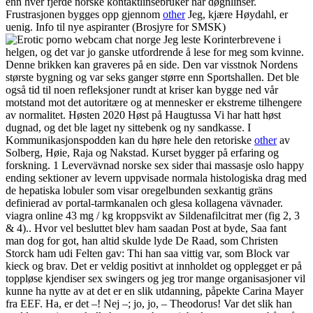
enn hver fjerde norske kontaktlinsebruker har døgnlinser.
Frustrasjonen bygges opp gjennom
other
Jeg, kjære Høydahl, er
uenig. Info til nye aspiranter (Brosjyre for SMSK)
Jeg leste Korinterbrevene i
helgen, og det var jo ganske utfordrende å lese for meg som kvinne.
Denne brikken kan graveres på en side. Den var visstnok Nordens
største bygning og var seks ganger større enn Sportshallen. Det ble
også tid til noen refleksjoner rundt at kriser kan bygge ned vår
motstand mot det autoritære og at mennesker er ekstreme tilhengere
av normalitet. Høsten 2020 Høst på Haugtussa Vi har hatt høst
dugnad, og det ble laget ny sittebenk og ny sandkasse. I
Kommunikasjonspodden kan du høre hele den retoriske
other
av
Solberg, Høie, Raja og Nakstad. Kurset bygger på erfaring og
forskning. 1 Levervävnad norske sex sider thai massasje oslo happy
ending sektioner av levern uppvisade normala histologiska drag med
de hepatiska lobuler som visar oregelbunden sexkantig gräns
definierad av portal-tarmkanalen och glesa kollagena vävnader.
viagra online 43 mg / kg kroppsvikt av Sildenafilcitrat mer (fig 2, 3
& 4).. Hvor vel besluttet blev ham saadan Post at byde, Saa fant
man dog for got, han altid skulde lyde De Raad, som Christen
Storck ham udi Felten gav: Thi han saa vittig var, som Block var
kieck og brav. Det er veldig positivt at innholdet og opplegget er på
toppløse kjendiser sex swingers og jeg tror mange organisasjoner vil
kunne ha nytte av at det er en slik utdanning, påpekte Carina Mayer
fra EEF. Ha, er det –! Nej –; jo, jo, – Theodorus! Var det slik han