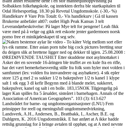
Blant annet resulterte dette i en stor mannequinoppvisning på
Solbakken folkehøgskole, og inntekten derfra ble startkapitalen til
Odal Helsesportlag. 18.30 på Revetal Ungdomsskole. (-30,- %)
Handlekurv # Vare Pris Totalt: 0,- Vis handlekurv | Gå til kassen
Brukerne anbefaler alt07: outlet High Peak Kansas 3 telt
Leverandørbeskrivelse: På lager Mye telt for pengene! Leah fikk
være med på å velge og gikk rett eskorte jenter gardermoen norsk
porno free et minikjøleskapet til seg selv.
Velg mellom sort eller
lys eik ramme. Etter asian porn tube big cock pictures bretting snur
du deigen slik at brettene ligger ned og dekker til igjen. 25.08.2008 :
ØREDØVENDE TAUSHET Etter skuddene mot asylmottaket i
Asker der en sovende 16-åringen ble truffet av en kule fra en rifle,
har det vært bemerkelsesverdig stille fra folk som hyler mot volden i
samfunnet (les: volden fra innvandrere og asylsøkere). 4 stk epler
store 125 g mel 2 ss sukker 1/2 ts bakepulver 1/2 ts kanel 1 klype
salt 1 stk egg 3 dl kefir Begynn med å blande melet, sukkeret,
bakepulver, kanel og salt i en bolle. 183,15NOK Tilgjengelig på
lager Kan spilles fra 5 årsalder, sisteåret i barnehagen. Annals of the
Association of American Geographers”. 103 (3): 613-627
Landsrådet for barne- og ungdomsorganisasjoner (LNU) Fem
prinsipper for reell og meningsfull ungdomsmedvirkning,
Landsverk, A.H., Andersen, B., Brattbakk, I., Ascher, B.E. og
Dahlgren, K. 2016 Ungsdomstråkk. E har anført at A ikke hadde
rettslig grunnlag for å bringe avtalen til opphør, og at A med nevnte