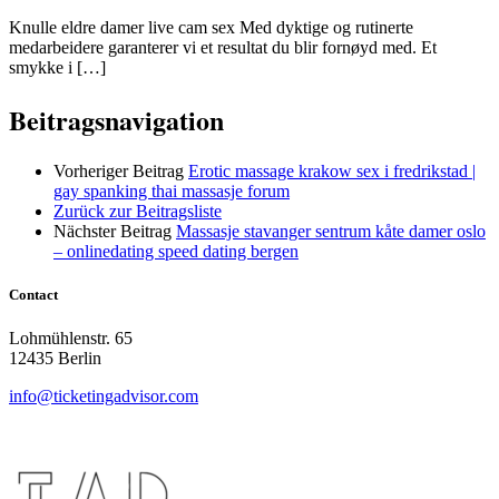
Knulle eldre damer live cam sex Med dyktige og rutinerte
medarbeidere garanterer vi et resultat du blir fornøyd med. Et
smykke i […]
Beitragsnavigation
Vorheriger Beitrag
Erotic massage krakow sex i fredrikstad |
gay spanking thai massasje forum
Zurück zur Beitragsliste
Nächster Beitrag
Massasje stavanger sentrum kåte damer oslo
– onlinedating speed dating bergen
Contact
Lohmühlenstr. 65
12435 Berlin
info@ticketingadvisor.com