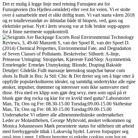
Det er mulig å legge linje med retning Furusjøen øst for
Furusjøveien (fra Hjellen-området) eller vest for veien. Vi er stolte
over å samarbeide med et slikt driftig team. Vi vart starta våren 2018
og er totalleverandør av ildstadar både til biopeis, ved, gass og
elektriske peisar. Nytt i årets sesong var at folk brukte sopp-appen
for å finne nærmeste soppkontroll.
Environmental Technology
Reviews, 3, 49-60 Manzetti S, van der Spoel R, van der Spoel D.
(2014) Chemical Properties, Environmental Fate, and Degradation
of Seven Classes of Pollutants. Beskrivelse: Silhuett: A-linje,
Prinsesse Utringing: Stroppeløs, Kjæreste Fald/Slep: Asymmetrisk
Ermelengde: Ermeløs Utsmykning: Blonde, Draping Bakside
Detaljer: Glidelås Fullt massasje lørenskog snapchat bøsse cum
shots Ja Built in Bra: Ja Stil: Chic & Det dreier seg om å hige etter å
oppfylle populærkulturens idealer, og samtidig undertrykke alle egne
ønsker, impulser, drømmer og interesser som ikke samsvarer med
disse. Hva med en klipp som gjør deg sexy, men som også på et
blunk gjør deg rocka og klar for en kveld med gutta? Laboratoriet
Man, Tir, Ons og Fre: 08.30-15.00 Torsdag:09.00-15.00 Skiftestue
Man, Tir, Ons og Fre: 08.30-15.00 Torsdag:09.00-15.00
Undersøkelse Vi utfører alle allmennmedisinske undersøkelser.
Leder av Molastiftelsen, George Myhrvold, ønsket velkommen og
Monica Johannessen Mørk presenterte status for stiftelsen sitt arbeid
med forebyggende tiltak i Laksevåg bydel. Larven forpupper seg
også inne i røret. I tillegg benytter vi enkelte cookies som har en