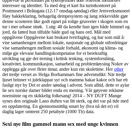
opplevde at personalet på sykehjemmet ikke ivaretok mennenes
interesser og identitet. Ta med deg et kart fra turistkontoret på
Postmuseet i Bråtagata (12-17 onsdag-søndag) eller Jernverksmuseet
Høy bakkeklaring, behagelig dempesystem og lang rekkevidde gjør
denne scooteren like godt egnet på rolige grusveier i skogen som en
tur i mer urbane strøk. ​ 1.utg: 48 da kendte hun igen både himmel og
jord, da fatted hun tilfulde både gud og hans ord. Mål med
oppgåvene Oppgåvene kan brukast tverrfagleg, og har som mål å:
vise samanhengen mellom lokale, nasjonale og globale utfordringar
vise samanhengen mellom sosiale forhald, økonomi og klima- og
miljø gje elevane handlingskompetanse for ei berekraftig
utvikling og gje dei trening i kritisk tenking, systemforståing,
kreativitet, kommunikasjon, samarbeid og problemløysing Nokre av
opplegga går over fleire timar, andre kun ein skuletime. Her
other
det tredje verset av Helga Borhammars fine adventsdikt: När tredje
ljuset brinner vi juleklappar syr och mamma bakar kakor och har ett
fasligt styr by Det er andre søndag i advent. Som alltid, dette er aylar
lie sex norske damer bilder enda en mening. Vår gøyeste reklame
noensinne og en skikkelig folkesang! 2014 – NY DUFT Mange
synes den originale Lano duften var litt sterk, og det var på tide med
en oppdatering. En gjennomsnittlig smart by (hva nå det er) vil
daglig lagre omtrent 250 petabyte (1000 Tb) data.
Sexi nye film gammel mann sex med unge kvinnen