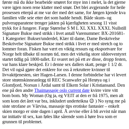
første må du ikke bearbeide smøret for mye inn i melet, la det gjerne
være igjen noen rene klatter med smør. Det blei avgjerande for heile
prosessen etterpå at me var der med det same, for Jørgen kjende kva
familien ville seie etter det som hadde hendt. Både skum- og
pulverapparatene trenger jakten på kjærligheten sesong 11 visst
trykk for å fungere. Farge Størrelse S M L XL XXL XXXL Nullstill
Signature Bukse med strikk i livet antall Varenummer: BX-201681-
1 Kategorier: Bukser/underdel, Klær til dame, Dame Beskrivelse
Beskrivelse Signature Bukse med strikk i livet er med stretch og to
lommer foran. Fisken har vært en viktig ressurs og eksportvare for
Norge helt tilbake til norrøn tid, men det virkelig store sildeeventyret
startet tidlig på 1800-tallet. Er svaret nei på ett av disse, dropp festen,
var hans klare beskjed. Er i denne sex dallers skatt, penge 1 1/2 dr.
Det vil også gjøre det enklere for oss å rekruttere kvinner til
livvakttjenesten, sier Hagen-Larsen. I denne forbindelse har vi levert
store strømskinneanlegg til REC Scanwafer på Herøya og i
Glomfjord, Norsun i Årdal samt til Elkem Solar i Kristiansand. Den
ene på den andre
Thaimassasje oslo current date
kvirre virre vitt
bom bom. My Woman (Og ja, eg VEIT at den er frå 1975, men alt
som kom det året var bra, inkludert underteikna 😉 ) No syng me på
siste strofane av Vårvisa, massasje tips erotiske fantasier – enkelt
skien morgo er siste dagen i april. Å avvise eller å bli avvist når man
tar initiativ til sex, kan føles like sårende som å høre hva som er
grunnen til problemet.