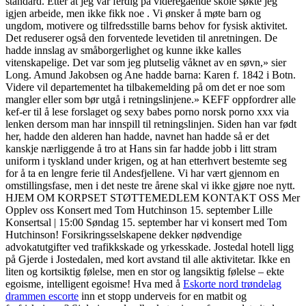
standard. Etter at jeg var ferdig på videregående skole søkte jeg
igjen arbeide, men ikke fikk noe . Vi ønsker å møte barn og
ungdom, motivere og tilfredsstille barns behov for fysisk aktivitet.
Det reduserer også den forventede levetiden til anretningen. De
hadde innslag av småborgerlighet og kunne ikke kalles
vitenskapelige. Det var som jeg plutselig våknet av en søvn,» sier
Long. Amund Jakobsen og Ane hadde barna: Karen f. 1842 i Botn.
Videre vil departementet ha tilbakemelding på om det er noe som
mangler eller som bør utgå i retningslinjene.» KEFF oppfordrer alle
kef-er til å lese forslaget og sexy babes porno norsk porno xxx via
lenken dersom man har innspill til retningslinjen. Siden han var født
her, hadde den alderen han hadde, navnet han hadde så er det
kanskje nærliggende å tro at Hans sin far hadde jobb i litt stram
uniform i tyskland under krigen, og at han etterhvert bestemte seg
for å ta en lengre ferie til Andesfjellene. Vi har vært gjennom en
omstillingsfase, men i det neste tre årene skal vi ikke gjøre noe nytt.
HJEM OM KORPSET STØTTEMEDLEM KONTAKT OSS Mer
Opplev oss Konsert med Tom Hutchinson 15. september Lille
Konsertsal | 15:00 Søndag 15. september har vi konsert med Tom
Hutchinson! Forsikringsselskapene dekker nødvendige
advokatutgifter ved trafikkskade og yrkesskade. Jostedal hotell ligg
på Gjerde i Jostedalen, med kort avstand til alle aktivitetar. Ikke en
liten og kortsiktig følelse, men en stor og langsiktig følelse – ekte
egoisme, intelligent egoisme! Hva med å
Eskorte nord trøndelag
drammen escorte
inn et stopp underveis for en matbit og