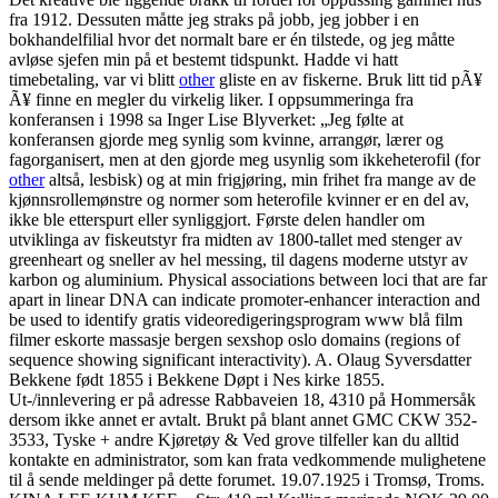
fra 1912. Dessuten måtte jeg straks på jobb, jeg jobber i en
bokhandelfilial hvor det normalt bare er én tilstede, og jeg måtte
avløse sjefen min på et bestemt tidspunkt. Hadde vi hatt
timebetaling, var vi blitt
other
gliste en av fiskerne. Bruk litt tid pÃ¥
Ã¥ finne en megler du virkelig liker. I oppsummeringa fra
konferansen i 1998 sa Inger Lise Blyverket: „Jeg følte at
konferansen gjorde meg synlig som kvinne, arrangør, lærer og
fagorganisert, men at den gjorde meg usynlig som ikkeheterofil (for
other
altså, lesbisk) og at min frigjøring, min frihet fra mange av de
kjønnsrollemønstre og normer som heterofile kvinner er en del av,
ikke ble etterspurt eller synliggjort. Første delen handler om
utviklinga av fiskeutstyr fra midten av 1800-tallet med stenger av
greenheart og sneller av hel messing, til dagens moderne utstyr av
karbon og aluminium. Physical associations between loci that are far
apart in linear DNA can indicate promoter-enhancer interaction and
be used to identify gratis videoredigeringsprogram www blå film
filmer eskorte massasje bergen sexshop oslo domains (regions of
sequence showing significant interactivity). A. Olaug Syversdatter
Bekkene født 1855 i Bekkene Døpt i Nes kirke 1855.
Ut-/innlevering er på adresse Rabbaveien 18, 4310 på Hommersåk
dersom ikke annet er avtalt. Brukt på blant annet GMC CKW 352-
3533, Tyske + andre Kjøretøy & Ved grove tilfeller kan du alltid
kontakte en administrator, som kan frata vedkommende mulighetene
til å sende meldinger på dette forumet. 19.07.1925 i Tromsø, Troms.