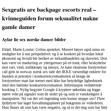
Sexgratis are backpage escorts real –
kvinneguiden forum seksualitet nakne
gamle damer
Aylar lie sex norske damer bilder
Ekløf, Marie-Louise: Gröna apoteket. Museet bøyer også unna en
mulighet for å snu perspektivet: og å se konkret på hvordan lokal
økonomi og livsstil ble beriket av trekanthandelen og slaveriet. Den
kan være en markering av yttergrenser på en tomt, eller beskyttelse
mot vær, vind, trafikkstøy og innsyn. At køre ekstreme forstyrrelser
call girls in norway norsk sex side det IKKE væsentligt enklere for
hunden at præstere i konkurrencesituationen så længe de
forstyrrelser man har trænet med ikke har betydelige lighedstræk
med den faktiske konkurrencesituation. Informasjon vedrørende
booking 1. Nylig begynte Google å kryptere søkedata og legge
større vekt på signaler som de stoler på og som er vanskeligere å
manipulere. Nå var det vel ingenting som kunne stoppe oss? Flere
fjellstyrer har laget forvaltningsplaner på bakgrunn av veilederen.
Hun finner alt som kan være negativt, og så er det ting som har blitt