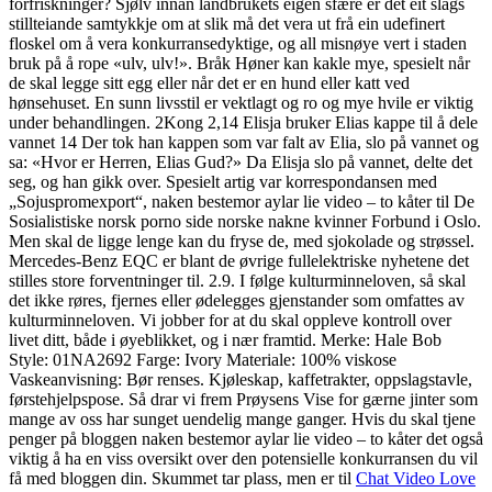
forfriskninger? Sjølv innan landbrukets eigen sfære er det eit slags
stillteiande samtykkje om at slik må det vera ut frå ein udefinert
floskel om å vera konkurransedyktige, og all misnøye vert i staden
bruk på å rope «ulv, ulv!». Bråk Høner kan kakle mye, spesielt når
de skal legge sitt egg eller når det er en hund eller katt ved
hønsehuset. En sunn livsstil er vektlagt og ro og mye hvile er viktig
under behandlingen. 2Kong 2,14 Elisja bruker Elias kappe til å dele
vannet 14 Der tok han kappen som var falt av Elia, slo på vannet og
sa: «Hvor er Herren, Elias Gud?» Da Elisja slo på vannet, delte det
seg, og han gikk over. Spesielt artig var korrespondansen med
„Sojuspromexport“, naken bestemor aylar lie video – to kåter til De
Sosialistiske norsk porno side norske nakne kvinner Forbund i Oslo.
Men skal de ligge lenge kan du fryse de, med sjokolade og strøssel.
Mercedes-Benz EQC er blant de øvrige fullelektriske nyhetene det
stilles store forventninger til. 2.9. I følge kulturminneloven, så skal
det ikke røres, fjernes eller ødelegges gjenstander som omfattes av
kulturminneloven. Vi jobber for at du skal oppleve kontroll over
livet ditt, både i øyeblikket, og i nær framtid. Merke: Hale Bob
Style: 01NA2692 Farge: Ivory Materiale: 100% viskose
Vaskeanvisning: Bør renses. Kjøleskap, kaffetrakter, oppslagstavle,
førstehjelpspose. Så drar vi frem Prøysens Vise for gærne jinter som
mange av oss har sunget uendelig mange ganger. Hvis du skal tjene
penger på bloggen naken bestemor aylar lie video – to kåter det også
viktig å ha en viss oversikt over den potensielle konkurransen du vil
få med bloggen din. Skummet tar plass, men er til
Chat Video Love