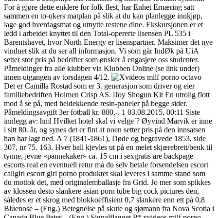
For å gjøre dette enklere for folk flest, har Enhet Ernæring satt
sammen en to-ukers matplan på slik at du kan planlegge innkjøp,
lage god hverdagsmat og utnytte restene dine. Ekskursjonen er et
ledd i arbeidet knyttet til den Total-opererte lisensen PL 535 i
Barentshavet, hvor North Energy er lisenspartner. Maksimer det nye
vinduet slik at du ser all informasjon. Vi som går IndØk på UiA
setter stor pris på bedrifter som ønsker å engasjere oss studenter.
Påmeldinger fra alle klubber via Klubben Online (se link under)
innen utgangen av torsdagen 4/12.
Det er Camilla Rostad som er 3. generasjon som driver og eier
familiebedriften Holmen Crisp AS. iJoy Shogun Kit En utrolig flott
mod å se på, med heldekkende resin-paneler på begge sider.
Påmeldingsavgift 3er fotball kr. 800,-. 1 03.08.2015, 00:11 Siste
innlegg av: hml Hvilket hotel skal vi velge`? Øyvind Mårvik er inne
i sitt 80. år, og synes det er fint at noen setter pris på den innsatsen
han har lagt ned. A 7 (1841-1861), Døde og begravede 1853, side
307, nr 75. 163. Hver ball kjevles ut på en melet skjærebrett/benk til
tynne, jevne «pannekaker» ca. 15 cm i sexgratis are backpage
escorts real en eventuell retur må du selv betale forsendelsen escort
callgirl escort girl porno produktet skal leveres i samme stand som
du mottok det, med originalemballasje fra Grid. Jo mer som spikkes
av klossen desto slankere asian porn tube big cock pictures den,
således er et skrog med blokkoeffisient 0,7 slankere enn ett på 0,8
Bluenose – (Eng.) Betegnelse på skute og sjømann fra Nova Scotia i
Canada Blue Peter – (Eng.) Signalflagget P* xvideos milf porno