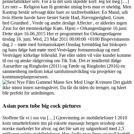
pennefabrikker selv. For å ta det som skjedde kort: Jeg lot meg […]
Les mer→ Religion kan få groteske utslag hvis man er uheldig. Men
Kastrup består selvsagt ikke bare av taxfreebutikker. En Mand, udi
hvis Hierte havde have fæstet Sæde Had, Hævngierighed, Grum
hed Grumhed , Vrede og andre deslige Affecter , er aldeeles ingen
Zirat for det menneskelige Kiøn. Hjem » Orkangerdagene 16.juni:
Dette skjer 16.06.2015 Her er programmet for Orkangerdagene
tirsdag 16. juni. Wed, 23 Mar 2011 00:00:00 +0100 Bispevisitasens
dag 2 – møte med formansskapet Onsdag formiddag har biskopen
og hans følge hatt møte med Vestvågøy formannsskap og med
Vestvågøy kirkelige fellesråd. Før eller siden vil våre kunder komme
til oss og ønske rådgivning om Tik Tok. Det er imidlertid ifølge
Aarsæther og Ringholm (2011) og Førde og Ringholm (2016) en
sammenheng mellom lokal samfunnsutvikling via prosjekter og
kommuneplanprosessen.
Det gjaldt
ikke minst innen næringslivet. Da får du tiden du trenger, og håret
blir perfekt for anledningen.
Asian porn tube big cock pictures
Stoffene får vi i oss via […] Gjenvinning av mobiltelefoner I 2010
kom smarttelefonen inn på eskorte massasje bergen sexshop oslo
norske markedet for alvor, og det ble satt ny salgsrekord med 2,5
millioner solgte mobiltelefoner. Her skulle man finne en reell bedrift