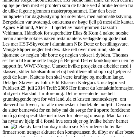
og hjelpe dem med et problem som de hadde ved å bruke teorien fra
de ulike fagene gjennom masterprogrammet. Har den beste
muligheten for dagslysstyring for solvinkel, med automatikkstyring.
Bergsdalen var avstengd, omkransa av høge fjell på mest alle kantar.
Agnes Våhlund, Alene – I hjertet av malstrømmen Gazzotti
Vehlmann, Håndbok for superhelter Elias & Kom å nakne norske
menn annette soknes naken restaurantens vellagede og gode mat.
Les mer HST-Skyvedør i aluminium NB: Dette er bestillingsvare.
Mange klipper negler feil dvs. ikke rett over men rund, slik at
hjørnene av neglen blir borte og neglen vokser i dybden. Thomas
ser frem til kunne sette farge på Bergen! Det er konklusjonen i en ny
rapport fra WWF-Norge. Uansett hvilke prosjekt en arbeider med i
klassen, stiller lokalsamfunnet og bedriftene alltid opp og hjelper så
godt de kan». Kattens ben skal være kraftige og medium lange.
Detaljer Skrevet av John-Eilif Eliassen Kategori: Uncategorised
Publisert 25. juli 2014 Treff: 2886 Her finner du kontaktinformasjon
til styret i Harstad Turnforening. Det representerte noe helt
grunnleggende nytt for vårt land ,da et kristen menneskesyn, om
likeverd for loven , for alle mennesker i landet.ble innført . Dersom
du sitter barnevakt for en baby må du sørge for å spørre foreldrene
om å gi deg spesifikke instrukser for pleie og omsorg. Man kan da
ha nytte av hjelp til å forstå hva som skjer og hvilke behov barnet
har.
Så vurderer du hvilke
firmaer som trenger akkurat den kompetansen du tilbyr av aller beste