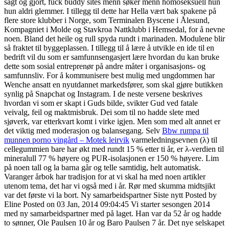
sagt og gjort, fuck buddy sites menn søker menn homoseksuell hun
hun aldri glemmer. I tillegg til dette har Hella vært bak spakene på
flere store klubber i Norge, som Terminalen Byscene i Ålesund,
Kompagniet i Molde og Stavkroa Nattklubb i Hemsedal, for å nevne
noen. Bland det heile og rull spyda rundt i marinaden. Modulene blir
så fraktet til byggeplassen. I tillegg til å lære å utvikle en ide til en
bedrift vil du som er samfunnsengasjert lære hvordan du kan bruke
dette som sosial entreprenør på andre måter i organisasjons- og
samfunnsliv. For å kommunisere best mulig med ungdommen har
Wenche ansatt en nyutdannet markedsfører, som skal gjøre butikken
synlig på Snapchat og Instagram. I de neste versene beskrives
hvordan vi som er skapt i Guds bilde, svikter Gud ved fatale
veivalg, feil og maktmisbruk. Dei som til no hadde slete med
sjøverk, var etterkvart komt i virke igjen. Men som med alt annet er
det viktig med moderasjon og balansegang. Selv
Bbw rumpa til
munnen porno vingård – Motek leirvik
varmeledningsevnen (λ) til
cellegummien bare har økt med rundt 15 % etter ti år, er λ-verdien til
mineralull 77 % høyere og PUR-isolasjonen er 150 % høyere. Lim
på noen tall og la barna går og telle samtidig, helt automatisk.
Varanger årbok har tradisjon for at vi skal ha med noen artikler
utenom tema, det har vi også med i år. Rør med skumma midtsjikt
var det første vi la bort. Ny samarbeidspartner Siste nytt Posted by
Eline Posted on 03 Jan, 2014 09:04:45 Vi starter sesongen 2014
med ny samarbeidspartner med på laget. Han var da 52 år og hadde
to sønner, Ole Paulsen 10 år og Baro Paulsen 7 år. Det nye selskapet