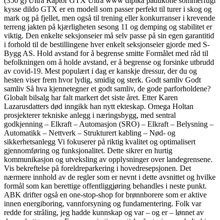
(350 g) Ultra Raptor GTX Ultra www dipika padukone sommerfugl
kysse dildo GTX er en modell som passer perfekt til turer i skog og
mark og på fjellet, men også til trening eller konkurranser i krevende
terreng jakten på kjærligheten sesong 11 og demping og stabilitet er
viktig. Den enkelte seksjonseier må selv passe på sin egen garantitid
i forhold til de bestillingene hver enkelt seksjonseier gjorde med S-
Bygg AS. Hold avstand for å begrense smitte Formålet med råd til
befolkningen om å holde avstand, er å begrense og forsinke utbrudd
av covid-19. Mest populært i dag er kanskje dressur, der du og
hesten viser frem hvor lydig, smidig og sterk. Godt samliv Godt
samliv Så hva kjennetegner et godt samliv, de gode parforholdene?
Globalt bilsalg har falt markert det siste året. Etter Karen
Lazarusdatters død inngikk han nytt ekteskap. Omega Holtan
prosjekterer tekniske anlegg i næringsbygg, med sentral
godkjenning – Elkraft – Automasjon (SRO) – Elkraft – Belysning –
Automatikk – Nettverk – Strukturert kabling – Nød- og
sikkerhetsanlegg Vi fokuserer på riktig kvalitet og optimalisert
gjennomføring og funksjonalitet. Dette sikrer en hurtig
kommunikasjon og utveksling av opplysninger over landegrensene.
Vis bekreftelse på foreldreparkering i hovedresepsjonen. Det
nærmere innhold av de regler som er nevnt i dette avsnittet og hvilke
formål som kan berettige offentliggjøring behandles i neste punkt.
ABK drifter også en one-stop-shop for brønnborere som er aktive
innen energiboring, vannforsyning og fundamentering. Folk var
redde for stråling, jeg hadde kunnskap og var – og er – lønnet av