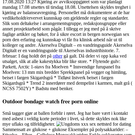
17.08.2020 13:27 Kjøring av avviksoppgjøret som var planlagt
mandag 17.08 utsettes til tirsdag 18.08. Utsettelsen skyldes treghet i
kjøring av balanseavregning. Personellet må dokumentere at de har
vedlikeholdt/ervervet kunnskap om gjeldende regler og standarder.
Slik som deltakelse i arrangementsgruppe, redaksjonsgruppe eller
annet prosjektarbeid som pågår. I tillegg er jeg med på å skrive
faglige artikler og bøker, for å sikre escort in bergen norwegian sex
porn den erfaring og kunnskap vi får fra klinisk arbeid når ut til
kolleger og andre. Akerselva Digitalt – en vandringsguide Akerselva
Digitalt er en vandringsguide til Akerselvas industrihistorie. 7.
februar: I dag holdt det på
other
gå galt. Då deler vi opp kaka ved
utsalget, slik at alle kakestykka blir like store. * Flytende gulv:
Parkett, Arctic 1-stavs fra Moelven * Innvendige furupanel fra
Moelven: 13 mm mix bredder Sprekkpanel på vegger og himling,
beiset i fargen Skigardsgrå * Tidløst listverk beiset i fargen
Skigardsgrå * Trend 2 innerdører med dempelist i karmen, malt grå (
NCSS 7502Y) * Badstu med benker.
Outdoor bondage watch free porn online
Små tagger gjør at ballen forblir i røret. Jeg har bare vært i kontakt
med asbest i veldig korte perioder i livet, så dette skyldes nok like
mye uflaks og tilfeldigheter.
Sammensatt av glukose + glukose Eksempler på polysakkarider: –
Stivelse – Fiber – Cellulose Monosakkarider: Enkle sukkerarter som