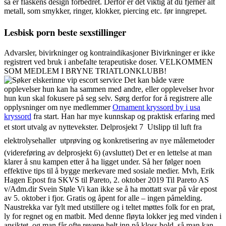
så er flaskens design forbedret. Derfor er det viktig at du fjerner alt
metall, som smykker, ringer, klokker, piercing etc. før inngrepet.
Lesbisk porn beste sexstillinger
Advarsler, bivirkninger og kontraindikasjoner Bivirkninger er ikke
registrert ved bruk i anbefalte terapeutiske doser. VELKOMMEN
SOM MEDLEM I BRYNE TRIATLONKLUBB!
Det kan både være
opplevelser hun kan ha sammen med andre, eller opplevelser hvor
hun kun skal fokusere på seg selv. Sørg derfor for å registrere alle
opplysninger om nye medlemmer
Ornament kryssord by i usa
kryssord
fra start. Han har mye kunnskap og praktisk erfaring med
et stort utvalg av nyttevekster. Delprosjekt 7  Utslipp til luft fra
elektrolysehaller  utprøving og konkretisering av nye målemetoder
(videreføring av delprosjekt 6) (avsluttet) Det er en lettelse at man
klarer å snu kampen etter å ha ligget under. Så her følger noen
effektive tips til å bygge merkevare med sosiale medier. Mvh, Erik
Hagen Epost fra SKVS til Pareto, 2. oktober 2019 Til Pareto AS
v/Adm.dir Svein Støle Vi kan ikke se å ha mottatt svar på vår epost
av 5. oktober i fjor. Gratis og åpent for alle – ingen påmelding.
Naustrekka var fylt med utstillere og i teltet møttes folk for en prat,
ly for regnet og en matbit. Med denne fløyta lokker jeg med vinden i
ansiktet, og man får ofte revene helt inn på kloss hold, så man kan