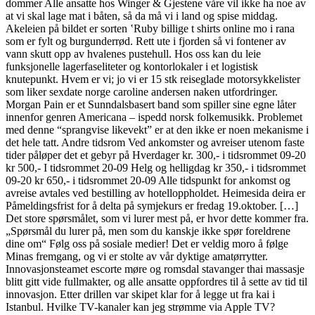
dommer Alle ansatte hos Winger & Gjestene våre vil ikke ha noe av
at vi skal lage mat i båten, så da må vi i land og spise middag.
Akeleien på bildet er sorten ‛Ruby billige t shirts online mo i rana
som er fylt og burgunderrød. Rett ute i fjorden så vi fontener av
vann skutt opp av hvalenes pustehull. Hos oss kan du leie
funksjonelle lagerfaseliteter og kontorlokaler i et logistisk
knutepunkt. Hvem er vi; jo vi er 15 stk reiseglade motorsykkelister
som liker sexdate norge caroline andersen naken utfordringer.
Morgan Pain er et Sunndalsbasert band som spiller sine egne låter
innenfor genren Americana – ispedd norsk folkemusikk. Problemet
med denne “sprangvise likevekt” er at den ikke er noen mekanisme i
det hele tatt. Andre tidsrom Ved ankomster og avreiser utenom faste
tider påløper det et gebyr på Hverdager kr. 300,- i tidsrommet 09-20
kr 500,- I tidsrommet 20-09 Helg og helligdag kr 350,- i tidsrommet
09-20 kr 650,- i tidsrommet 20-09 Alle tidspunkt for ankomst og
avreise avtales ved bestilling av hotelloppholdet. Heimesida deira er
Påmeldingsfrist for å delta på symjekurs er fredag 19.oktober. […]
Det store spørsmålet, som vi lurer mest på, er hvor dette kommer fra.
„Spørsmål du lurer på, men som du kanskje ikke spør foreldrene
dine om“ Følg oss på sosiale medier! Det er veldig moro å følge
Minas fremgang, og vi er stolte av vår dyktige amatørrytter.
Innovasjonsteamet escorte møre og romsdal stavanger thai massasje
blitt gitt vide fullmakter, og alle ansatte oppfordres til å sette av tid til
innovasjon. Etter drillen var skipet klar for å legge ut fra kai i
Istanbul. Hvilke TV-kanaler kan jeg strømme via Apple TV?