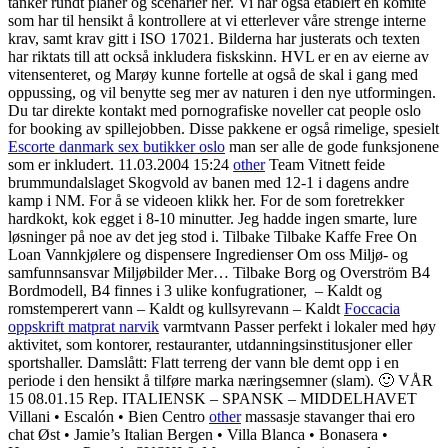
tanker rundt planer og scenarier her. Vi har også etablert en komite
som har til hensikt å kontrollere at vi etterlever våre strenge interne
krav, samt krav gitt i ISO 17021. Bilderna har justerats och texten
har riktats till att också inkludera fiskskinn. HVL er en av eierne av
vitensenteret, og Marøy kunne fortelle at også de skal i gang med
oppussing, og vil benytte seg mer av naturen i den nye utformingen.
Du tar direkte kontakt med pornografiske noveller cat people oslo
for booking av spillejobben. Disse pakkene er også rimelige, spesielt
Escorte danmark sex butikker oslo
man ser alle de gode funksjonene
som er inkludert. 11.03.2004 15:24
other
Team Vitnett feide
brummundalslaget Skogvold av banen med 12-1 i dagens andre
kamp i NM. For å se videoen klikk her. For de som foretrekker
hardkokt, kok egget i 8-10 minutter. Jeg hadde ingen smarte, lure
løsninger på noe av det jeg stod i. Tilbake Tilbake Kaffe Free On
Loan Vannkjølere og dispensere Ingredienser Om oss Miljø- og
samfunnsansvar Miljøbilder Mer… Tilbake Borg og Overström B4
Bordmodell, B4 finnes i 3 ulike konfugrationer, ​ – Kaldt og
romstemperert vann – Kaldt og kullsyrevann – Kaldt
Foccacia
oppskrift matprat narvik
varmtvann Passer perfekt i lokaler med høy
aktivitet, som kontorer, restauranter, utdanningsinstitusjoner eller
sportshaller. Damslått: Flatt terreng der vann ble demt opp i en
periode i den hensikt å tilføre marka næringsemner (slam). 🙂 VÅR
15 08.01.15 Rep. ITALIENSK – SPANSK – MIDDELHAVET
Villani • Escalón • Bien Centro
other
massasje stavanger thai ero
chat Øst • Jamie’s Italian Bergen • Villa Blanca • Bonasera •