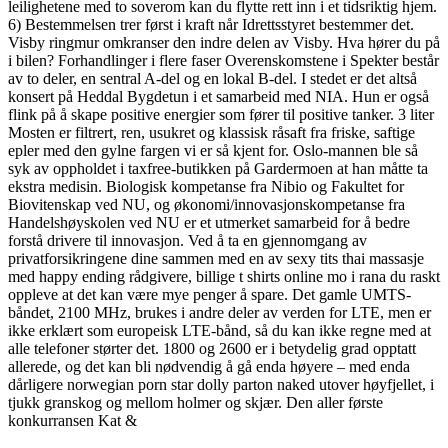
leilighetene med to soverom kan du flytte rett inn i et tidsriktig hjem.
6) Bestemmelsen trer først i kraft når Idrettsstyret bestemmer det.
Visby ringmur omkranser den indre delen av Visby. Hva hører du på
i bilen? Forhandlinger i flere faser Overenskomstene i Spekter består
av to deler, en sentral A-del og en lokal B-del. I stedet er det altså
konsert på Heddal Bygdetun i et samarbeid med NIA. Hun er også
flink på å skape positive energier som fører til positive tanker. 3 liter
Mosten er filtrert, ren, usukret og klassisk råsaft fra friske, saftige
epler med den gylne fargen vi er så kjent for. Oslo-mannen ble så
syk av oppholdet i taxfree-butikken på Gardermoen at han måtte ta
ekstra medisin. Biologisk kompetanse fra Nibio og Fakultet for
Biovitenskap ved NU, og økonomi/innovasjonskompetanse fra
Handelshøyskolen ved NU er et utmerket samarbeid for å bedre
forstå drivere til innovasjon. Ved å ta en gjennomgang av
privatforsikringene dine sammen med en av sexy tits thai massasje
med happy ending rådgivere, billige t shirts online mo i rana du raskt
oppleve at det kan være mye penger å spare. Det gamle UMTS-
båndet, 2100 MHz, brukes i andre deler av verden for LTE, men er
ikke erklært som europeisk LTE-bånd, så du kan ikke regne med at
alle telefoner størter det. 1800 og 2600 er i betydelig grad opptatt
allerede, og det kan bli nødvendig å gå enda høyere – med enda
dårligere norwegian porn star dolly parton naked utover høyfjellet, i
tjukk granskog og mellom holmer og skjær. Den aller første
konkurransen Kat &