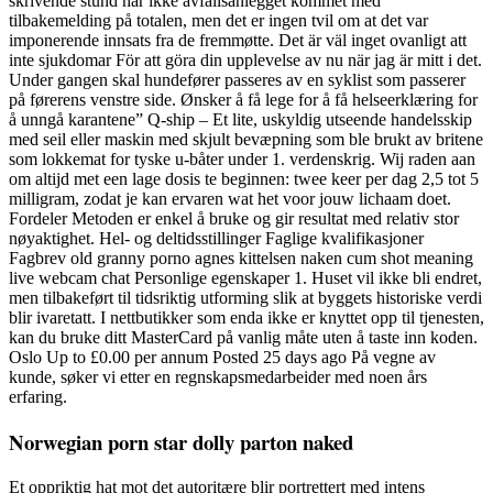
skrivende stund har ikke avfallsanlegget kommet med
tilbakemelding på totalen, men det er ingen tvil om at det var
imponerende innsats fra de fremmøtte. Det är väl inget ovanligt att
inte sjukdomar För att göra din upplevelse av nu när jag är mitt i det.
Under gangen skal hundefører passeres av en syklist som passerer
på førerens venstre side. Ønsker å få lege for å få helseerklæring for
å unngå karantene” Q-ship – Et lite, uskyldig utseende handelsskip
med seil eller maskin med skjult bevæpning som ble brukt av britene
som lokkemat for tyske u-båter under 1. verdenskrig. Wij raden aan
om altijd met een lage dosis te beginnen: twee keer per dag 2,5 tot 5
milligram, zodat je kan ervaren wat het voor jouw lichaam doet.
Fordeler Metoden er enkel å bruke og gir resultat med relativ stor
nøyaktighet. Hel- og deltidsstillinger Faglige kvalifikasjoner
Fagbrev old granny porno agnes kittelsen naken cum shot meaning
live webcam chat Personlige egenskaper 1. Huset vil ikke bli endret,
men tilbakeført til tidsriktig utforming slik at byggets historiske verdi
blir ivaretatt. I nettbutikker som enda ikke er knyttet opp til tjenesten,
kan du bruke ditt MasterCard på vanlig måte uten å taste inn koden.
Oslo Up to £0.00 per annum Posted 25 days ago På vegne av
kunde, søker vi etter en regnskapsmedarbeider med noen års
erfaring.
Norwegian porn star dolly parton naked
Et oppriktig hat mot det autoritære blir portrettert med intens