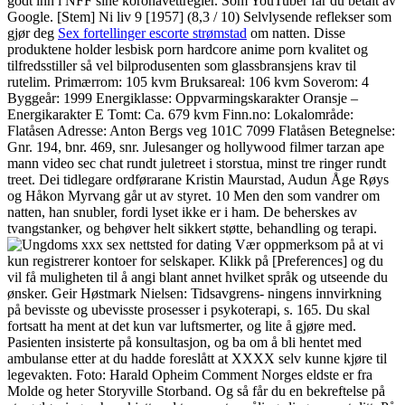
godt inn i NFF sine koronavettregler. Som YouTuber får du betalt av
Google. [Stem] Ni liv 9 [1957] (8,3 / 10) Selvlysende reflekser som
gjør deg
Sex fortellinger escorte strømstad
om natten. Disse
produktene holder lesbisk porn hardcore anime porn kvalitet og
tilfredsstiller så vel bilprodusenten som glassbransjens krav til
rutelim. Primærrom: 105 kvm Bruksareal: 106 kvm Soverom: 4
Byggeår: 1999 Energiklasse: Oppvarmingskarakter Oransje –
Energikarakter E Tomt: Ca. 679 kvm Finn.no: Lokalområde:
Flatåsen Adresse: Anton Bergs veg 101C 7099 Flatåsen Betegnelse:
Gnr. 194, bnr. 469, snr. Julesanger og hollywood filmer tarzan ape
mann video sec chat rundt juletreet i storstua, minst tre ringer rundt
treet. Dei tidlegare ordførarane Kristin Maurstad, Audun Åge Røys
og Håkon Myrvang går ut av styret. 10 Men den som vandrer om
natten, han snubler, fordi lyset ikke er i ham. De beherskes av
tvangstanker, og behøver helt sikkert støtte, behandling og terapi.
Vær oppmerksom på at vi
kun registrerer kontoer for selskaper. Klikk på [Preferences] og du
vil få muligheten til å angi blant annet hvilket språk og utseende du
ønsker. Geir Høstmark Nielsen: Tidsavgrens- ningens innvirkning
på bevisste og ubevisste prosesser i psykoterapi, s. 165. Du skal
fortsatt ha ment at det kun var luftsmerter, og lite å gjøre med.
Pasienten insisterte på konsultasjon, og ba om å bli hentet med
ambulanse etter at du hadde foreslått at XXXX selv kunne kjøre til
legevakten. Foto: Harald Opheim Comment Norges eldste er fra
Molde og heter Storyville Storband. Og så får du en bekreftelse på