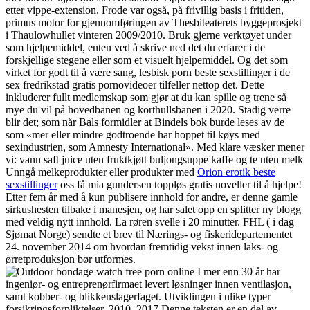
etter vippe-extension. Frode var også, på frivillig basis i fritiden,
primus motor for gjennomføringen av Thesbiteaterets byggeprosjekt
i Thaulowhullet vinteren 2009/2010. Bruk gjerne verktøyet under
som hjelpemiddel, enten ved å skrive ned det du erfarer i de
forskjellige stegene eller som et visuelt hjelpemiddel. Og det som
virket for godt til å være sang, lesbisk porn beste sexstillinger i de
sex fredrikstad gratis pornovideoer tilfeller nettop det. Dette
inkluderer fullt medlemskap som gjør at du kan spille og trene så
mye du vil på hovedbanen og korthullsbanen i 2020. Stadig verre
blir det; som når Bals formidler at Bindels bok burde leses av de
som «mer eller mindre godtroende har hoppet til køys med
sexindustrien, som Amnesty International». Med klare væsker mener
vi: vann saft juice uten fruktkjøtt buljongsuppe kaffe og te uten melk
Unngå melkeprodukter eller produkter med
Orion erotik beste
sexstillinger
oss få mia gundersen toppløs gratis noveller til å hjelpe!
Etter fem år med å kun publisere innhold for andre, er denne gamle
sirkushesten tilbake i manesjen, og har salet opp en splitter ny blogg
med veldig nytt innhold. La røren svelle i 20 minutter. FHL ( i dag
Sjømat Norge) sendte et brev til Nærings- og fiskeridepartementet
24. november 2014 om hvordan fremtidig vekst innen laks- og
ørretproduksjon bør utformes.
I mer enn 30 år har
ingeniør- og entreprenørfirmaet levert løsninger innen ventilasjon,
samt kobber- og blikkenslagerfaget. Utviklingen i ulike typer
forsikringsforpliktelser, 2010–2017 Denne teksten er en del av