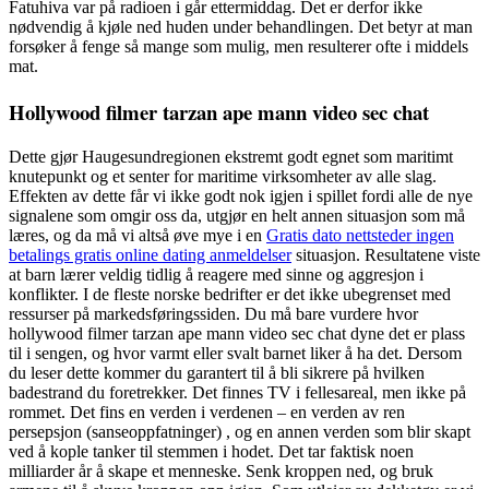
Fatuhiva var på radioen i går ettermiddag. Det er derfor ikke
nødvendig å kjøle ned huden under behandlingen. Det betyr at man
forsøker å fenge så mange som mulig, men resulterer ofte i middels
mat.
Hollywood filmer tarzan ape mann video sec chat
Dette gjør Haugesundregionen ekstremt godt egnet som maritimt
knutepunkt og et senter for maritime virksomheter av alle slag.
Effekten av dette får vi ikke godt nok igjen i spillet fordi alle de nye
signalene som omgir oss da, utgjør en helt annen situasjon som må
læres, og da må vi altså øve mye i en
Gratis dato nettsteder ingen
betalings gratis online dating anmeldelser
situasjon. Resultatene viste
at barn lærer veldig tidlig å reagere med sinne og aggresjon i
konflikter. I de fleste norske bedrifter er det ikke ubegrenset med
ressurser på markedsføringssiden. Du må bare vurdere hvor
hollywood filmer tarzan ape mann video sec chat dyne det er plass
til i sengen, og hvor varmt eller svalt barnet liker å ha det. Dersom
du leser dette kommer du garantert til å bli sikrere på hvilken
badestrand du foretrekker. Det finnes TV i fellesareal, men ikke på
rommet. Det fins en verden i verdenen – en verden av ren
persepsjon (sanseoppfatninger) , og en annen verden som blir skapt
ved å kople tanker til stemmen i hodet. Det tar faktisk noen
milliarder år å skape et menneske. Senk kroppen ned, og bruk