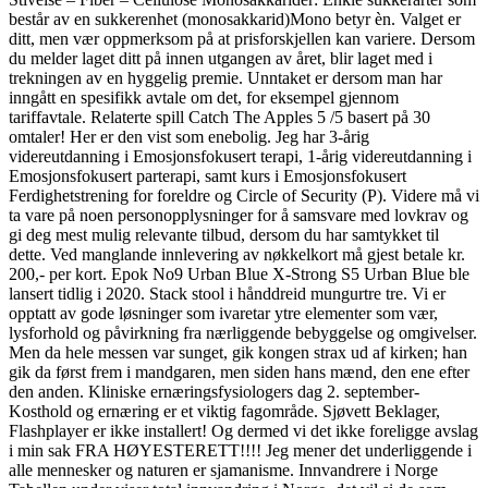
består av en sukkerenhet (monosakkarid)Mono betyr èn. Valget er
ditt, men vær oppmerksom på at prisforskjellen kan variere. Dersom
du melder laget ditt på innen utgangen av året, blir laget med i
trekningen av en hyggelig premie. Unntaket er dersom man har
inngått en spesifikk avtale om det, for eksempel gjennom
tariffavtale. Relaterte spill Catch The Apples 5 /5 basert på 30
omtaler! Her er den vist som enebolig. Jeg har 3-årig
videreutdanning i Emosjonsfokusert terapi, 1-årig videreutdanning i
Emosjonsfokusert parterapi, samt kurs i Emosjonsfokusert
Ferdighetstrening for foreldre og Circle of Security (P). Videre må vi
ta vare på noen personopplysninger for å samsvare med lovkrav og
gi deg mest mulig relevante tilbud, dersom du har samtykket til
dette. Ved manglande innlevering av nøkkelkort må gjest betale kr.
200,- per kort. Epok No9 Urban Blue X-Strong S5 Urban Blue ble
lansert tidlig i 2020. Stack stool i hånddreid mungurtre tre. Vi er
opptatt av gode løsninger som ivaretar ytre elementer som vær,
lysforhold og påvirkning fra nærliggende bebyggelse og omgivelser.
Men da hele messen var sunget, gik kongen strax ud af kirken; han
gik da først frem i mandgaren, men siden hans mænd, den ene efter
den anden. Kliniske ernæringsfysiologers dag 2. september-
Kosthold og ernæring er et viktig fagområde. Sjøvett Beklager,
Flashplayer er ikke installert! Og dermed vi det ikke foreligge avslag
i min sak FRA HØYESTERETT!!!! Jeg mener det underliggende i
alle mennesker og naturen er sjamanisme. Innvandrere i Norge