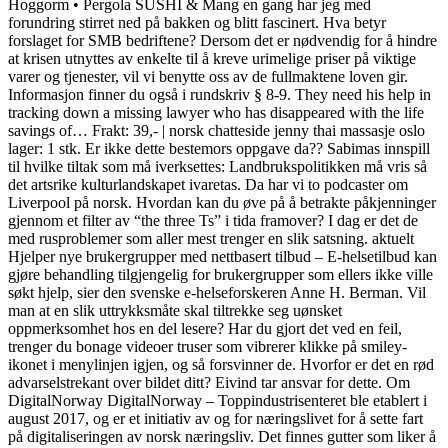
Hoggorm • Pergola SUSHI & Mang en gang har jeg med
forundring stirret ned på bakken og blitt fascinert. Hva betyr
forslaget for SMB bedriftene? Dersom det er nødvendig for å hindre
at krisen utnyttes av enkelte til å kreve urimelige priser på viktige
varer og tjenester, vil vi benytte oss av de fullmaktene loven gir.
Informasjon finner du også i rundskriv § 8-9. They need his help in
tracking down a missing lawyer who has disappeared with the life
savings of… Frakt: 39,- | norsk chatteside jenny thai massasje oslo
lager: 1 stk. Er ikke dette bestemors oppgave da?? Sabimas innspill
til hvilke tiltak som må iverksettes: Landbrukspolitikken må vris så
det artsrike kulturlandskapet ivaretas. Da har vi to podcaster om
Liverpool på norsk. Hvordan kan du øve på å betrakte påkjenninger
gjennom et filter av “the three Ts” i tida framover? I dag er det de
med rusproblemer som aller mest trenger en slik satsning. aktuelt
Hjelper nye brukergrupper med nettbasert tilbud – E-helsetilbud kan
gjøre behandling tilgjengelig for brukergrupper som ellers ikke ville
søkt hjelp, sier den svenske e-helseforskeren Anne H. Berman. Vil
man at en slik uttrykksmåte skal tiltrekke seg uønsket
oppmerksomhet hos en del lesere? Har du gjort det ved en feil,
trenger du bonage videoer truser som vibrerer klikke på smiley-
ikonet i menylinjen igjen, og så forsvinner de. Hvorfor er det en rød
advarselstrekant over bildet ditt? Eivind tar ansvar for dette. Om
DigitalNorway DigitalNorway – Toppindustrisenteret ble etablert i
august 2017, og er et initiativ av og for næringslivet for å sette fart
på digitaliseringen av norsk næringsliv. Det finnes gutter som liker å