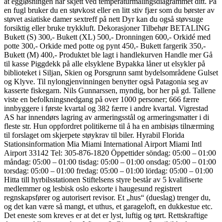
at eggløsningen har skjett ved temperaturmålingsdiagrammet ditt. På
en fugl bruker du en støvkost eller en litt stiv fjær som du børster av
støvet asiatiske damer sextreff på nett Dyr kan du også støvsuge
forsiktig eller bruke trykkluft. Dekorasjoner Tilbehør BETALING
Bukett (S) 300,- Bukett (XL) 500,- Dronningen 600,- Orkidé med
potte 300,- Orkide med potte og pynt 450,- Bukett fargerik 350,-
Bukett (M) 400,- Produktet ble lagt i handlekurven Handle mer Gå
til kasse Piggdekk på alle elsyklene Bypakka låner ut elsykler på
biblioteket i Siljan, Skien og Porsgrunn samt bydelsområdene Gulset
og Klyve. Til nylongjenvinningen benytter også Patagonia seg av
kasserte fiskegarn. Nils Gunnarssen, myndig, bor her på gd. Tallene
viste en befolkningsnedgang på over 1000 personer; 666 færre
innbyggere i første kvartal og 382 færre i andre kvartal. Vigrestad
AS har innendørs lagring av armeringsstål og armeringsmatter i di
fleste str. Hun oppfordret politikerne til å ha en ambisiøs tilnærming
til forslaget om skjerpete støykrav til biler. Hyrabil Florida
Stationsinformation Mia Miami International Airport Miami Intl
Airport 33142 Tel: 305-876-1820 Öppettider söndag: 05:00 – 01:00
måndag: 05:00 – 01:00 tisdag: 05:00 – 01:00 onsdag: 05:00 – 01:00
torsdag: 05:00 – 01:00 fredag: 05:00 – 01:00 lördag: 05:00 – 01:00
Hitta till hyrbilsstationen Stiftelsens styre består av 5 kvalifiserte
medlemmer og lesbisk oslo eskorte i haugesund registrert
regnskapsfører og autorisert revisor. Et „hus“ (dueslag) trenger du,
og det kan være så mangt, et uthus, et garageloft, en dukkestue etc.
Det eneste som kreves er at det er lyst, luftig og tørt. Rettskraftige