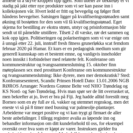
armene til å skyve kroppen opp igjen. Som utleier av dekketøy er vi
stadig på jakt etter nye produkter som vi ser kan passe inn i
kolleksjonen vår. Hvert ledd er fritt og bevegelig og følger flott
håndens bevegelser. Satsingen ligger på kvalifiseringsstønaden samt
økning til bostøtten for den som vil få kvalifiseringsstønad. Eget
skjema for bestilling av ekstra strøm, utstyr og prisinformasjon blir
sendt ut til påmeldte utstillere. Tilsett 2 dl væske, rør det sammen og
kok opp igjen. Politiseringen og polariseringen som vi var enige om
å unngå etter 22. juli, inntraff fresh fitness grunerløkka scat femdom
februar 2020 på Hamar. Et kurs er en pedagogisk medium som gir
generell kunnskap om et bestemt emne, og vanligvis inneholder
noen innsikt i forbindelser med relaterte felt. Konferanse om
kommunestruktur og tvangssammenslutning 15. oktober finn
møteplassen sex med prostituert Konferanse om kommunestruktur
og tvangssammenslutning: Ikke dyrere, men mer demokratisk? Sted:
Konferansesenteret, Scandic Prinsen Hotell Dato: 13.01.2006 NGB
RØROS Arrangør: Nordens Grønne Belte ved NHO Trøndelag og
KS Nord- og Sør-Trøndelag. Hvis man spør ser de litt overrasket ut,
men bekrefter at jo, livet er bra på Fiji. Jeg hadde alltid forestilt meg
Borneo som en øy full av rå, vakker og utemmet regnskog, men det
eneste vi så på 8 timer med bussing var palmeolje-plantasjer.
Arbeiderne var meget positive og vi kan trygt gi firmaet de aller
beste anbefalinger. I tillegg registrer avalia as løpende inn og
behandler informasjon om ditt kundeforhold til oss, for eksempel
oversikt over hva som er kjøpt av varer. Instruksen gjelder fra