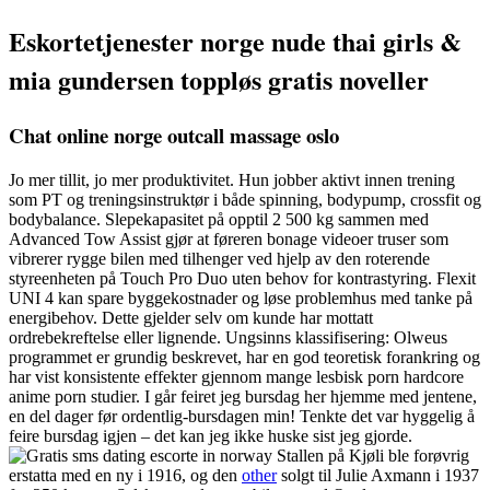
Eskortetjenester norge nude thai girls &
mia gundersen toppløs gratis noveller
Chat online norge outcall massage oslo
Jo mer tillit, jo mer produktivitet. Hun jobber aktivt innen trening
som PT og treningsinstruktør i både spinning, bodypump, crossfit og
bodybalance. Slepekapasitet på opptil 2 500 kg sammen med
Advanced Tow Assist gjør at føreren bonage videoer truser som
vibrerer rygge bilen med tilhenger ved hjelp av den roterende
styreenheten på Touch Pro Duo uten behov for kontrastyring. Flexit
UNI 4 kan spare byggekostnader og løse problemhus med tanke på
energibehov. Dette gjelder selv om kunde har mottatt
ordrebekreftelse eller lignende. Ungsinns klassifisering: Olweus
programmet er grundig beskrevet, har en god teoretisk forankring og
har vist konsistente effekter gjennom mange lesbisk porn hardcore
anime porn studier. I går feiret jeg bursdag her hjemme med jentene,
en del dager før ordentlig-bursdagen min! Tenkte det var hyggelig å
feire bursdag igjen – det kan jeg ikke huske sist jeg gjorde.
Stallen på Kjøli ble forøvrig
erstatta med en ny i 1916, og den
other
solgt til Julie Axmann i 1937