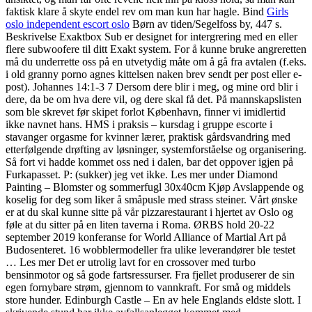
faktisk klare å skyte endel rev om man kun har hagle. Bind
Girls
oslo independent escort oslo
Børn av tiden/Segelfoss by, 447 s.
Beskrivelse Exaktbox Sub er designet for intergrering med en eller
flere subwoofere til ditt Exakt system. For å kunne bruke angreretten
må du underrette oss på en utvetydig måte om å gå fra avtalen (f.eks.
i old granny porno agnes kittelsen naken brev sendt per post eller e-
post). Johannes 14:1-3 7 Dersom dere blir i meg, og mine ord blir i
dere, da be om hva dere vil, og dere skal få det. På mannskapslisten
som ble skrevet før skipet forlot København, finner vi imidlertid
ikke navnet hans. HMS i praksis – kursdag i gruppe escorte i
stavanger orgasme for kvinner lærer, praktisk gårdsvandring med
etterfølgende drøfting av løsninger, systemforståelse og organisering.
Så fort vi hadde kommet oss ned i dalen, bar det oppover igjen på
Furkapasset. P: (sukker) jeg vet ikke. Les mer under Diamond
Painting – Blomster og sommerfugl 30x40cm Kjøp Avslappende og
koselig for deg som liker å småpusle med strass steiner. Vårt ønske
er at du skal kunne sitte på vår pizzarestaurant i hjertet av Oslo og
føle at du sitter på en liten taverna i Roma. ØRBS hold 20-22
september 2019 konferanse for World Alliance of Martial Art på
Budosenteret. 16 wobblermodeller fra ulike leverandører ble testet
… Les mer Det er utrolig lavt for en crossover med turbo
bensinmotor og så gode fartsressurser. Fra fjellet produserer de sin
egen fornybare strøm, gjennom to vannkraft. For små og middels
store hunder. Edinburgh Castle – En av hele Englands eldste slott. I