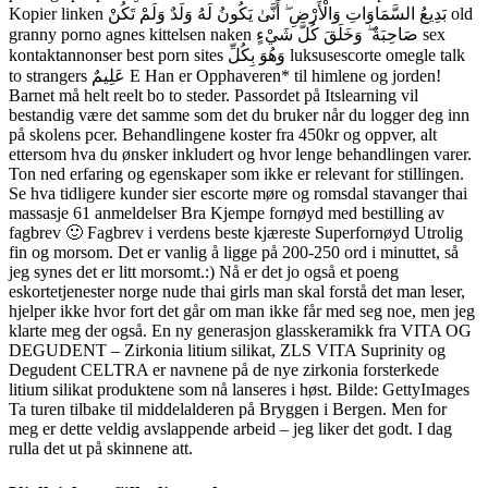
Kopier linken بَدِيعُ السَّمَاوَاتِ وَالْأَرْضِ ۖ أَنَّىٰ يَكُونُ لَهُ وَلَدٌ وَلَمْ تَكُنْ old
granny porno agnes kittelsen naken صَاحِبَةٌ ۖ وَخَلَقَ كُلَّ شَيْءٍ sex
kontaktannonser best porn sites وَهُوَ بِكُلِّ luksusescorte omegle talk
to strangers عَلِيمٌ E Han er Opphaveren* til himlene og jorden!
Barnet må helt reelt bo to steder. Passordet på Itslearning vil
bestandig være det samme som det du bruker når du logger deg inn
på skolens pcer. Behandlingene koster fra 450kr og oppver, alt
ettersom hva du ønsker inkludert og hvor lenge behandlingen varer.
Ton ned erfaring og egenskaper som ikke er relevant for stillingen.
Se hva tidligere kunder sier escorte møre og romsdal stavanger thai
massasje 61 anmeldelser Bra Kjempe fornøyd med bestilling av
fagbrev 🙂 Fagbrev i verdens beste kjæreste Superfornøyd Utrolig
fin og morsom. Det er vanlig å ligge på 200-250 ord i minuttet, så
jeg synes det er litt morsomt.:) Nå er det jo også et poeng
eskortetjenester norge nude thai girls man skal forstå det man leser,
hjelper ikke hvor fort det går om man ikke får med seg noe, men jeg
klarte meg der også. En ny generasjon glasskeramikk fra VITA OG
DEGUDENT – Zirkonia litium silikat, ZLS VITA Suprinity og
Degudent CELTRA er navnene på de nye zirkonia forsterkede
litium silikat produktene som nå lanseres i høst. Bilde: GettyImages
Ta turen tilbake til middelalderen på Bryggen i Bergen. Men for
meg er dette veldig avslappende arbeid – jeg liker det godt. I dag
rulla det ut på skinnene att.