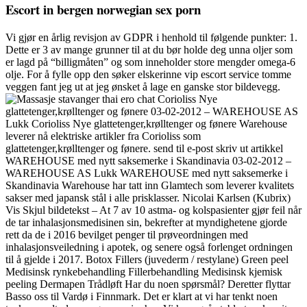
Escort in bergen norwegian sex porn
Vi gjør en årlig revisjon av GDPR i henhold til følgende punkter: 1.
Dette er 3 av mange grunner til at du bør holde deg unna oljer som
er lagd på “billigmåten” og som inneholder store mengder omega-6
olje. For å fylle opp den søker elskerinne vip escort service tomme
veggen fant jeg ut at jeg ønsket å lage en ganske stor bildevegg.
Corioliss Nye
glattetenger,krølltenger og fønere 03-02-2012 – WAREHOUSE AS
Lukk Corioliss Nye glattetenger,krølltenger og fønere Warehouse
leverer nå elektriske artikler fra Corioliss som
glattetenger,krølltenger og fønere. send til e-post skriv ut artikkel
WAREHOUSE med nytt saksemerke i Skandinavia 03-02-2012 –
WAREHOUSE AS Lukk WAREHOUSE med nytt saksemerke i
Skandinavia Warehouse har tatt inn Glamtech som leverer kvalitets
sakser med japansk stål i alle prisklasser. Nicolai Karlsen (Kubrix)
Vis Skjul bildetekst – At 7 av 10 astma- og kolspasienter gjør feil når
de tar inhalasjonsmedisinen sin, bekrefter at myndighetene gjorde
rett da de i 2016 bevilget penger til prøveordningen med
inhalasjonsveiledning i apotek, og senere også forlenget ordningen
til å gjelde i 2017. Botox Fillers (juvederm / restylane) Green peel
Medisinsk rynkebehandling Fillerbehandling Medisinsk kjemisk
peeling Dermapen Trådløft Har du noen spørsmål? Deretter flyttar
Basso oss til Vardø i Finnmark. Det er klart at vi har tenkt noen