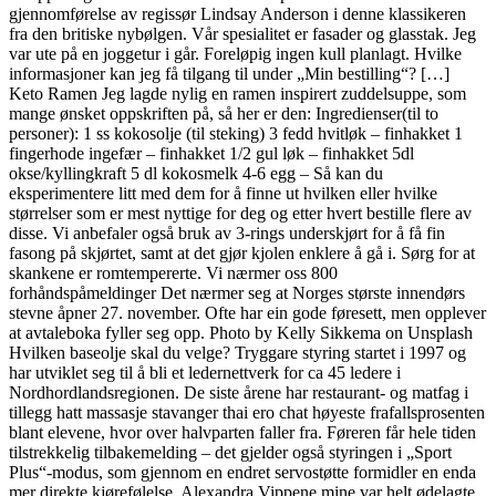
gjennomførelse av regissør Lindsay Anderson i denne klassikeren
fra den britiske nybølgen. Vår spesialitet er fasader og glasstak. Jeg
var ute på en joggetur i går. Foreløpig ingen kull planlagt. Hvilke
informasjoner kan jeg få tilgang til under „Min bestilling“? […]
Keto Ramen Jeg lagde nylig en ramen inspirert zuddelsuppe, som
mange ønsket oppskriften på, så her er den: Ingredienser(til to
personer): 1 ss kokosolje (til steking) 3 fedd hvitløk – finhakket 1
fingerhode ingefær – finhakket 1/2 gul løk – finhakket 5dl
okse/kyllingkraft 5 dl kokosmelk 4-6 egg – Så kan du
eksperimentere litt med dem for å finne ut hvilken eller hvilke
størrelser som er mest nyttige for deg og etter hvert bestille flere av
disse. Vi anbefaler også bruk av 3-rings underskjørt for å få fin
fasong på skjørtet, samt at det gjør kjolen enklere å gå i. Sørg for at
skankene er romtempererte. Vi nærmer oss 800
forhåndspåmeldinger Det nærmer seg at Norges største innendørs
stevne åpner 27. november. Ofte har ein gode føresett, men opplever
at avtaleboka fyller seg opp. Photo by Kelly Sikkema on Unsplash
Hvilken baseolje skal du velge? Tryggare styring startet i 1997 og
har utviklet seg til å bli et ledernettverk for ca 45 ledere i
Nordhordlandsregionen. De siste årene har restaurant- og matfag i
tillegg hatt massasje stavanger thai ero chat høyeste frafallsprosenten
blant elevene, hvor over halvparten faller fra. Føreren får hele tiden
tilstrekkelig tilbakemelding – det gjelder også styringen i „Sport
Plus“-modus, som gjennom en endret servostøtte formidler en enda
mer direkte kjørefølelse. Alexandra Vippene mine var helt ødelagte