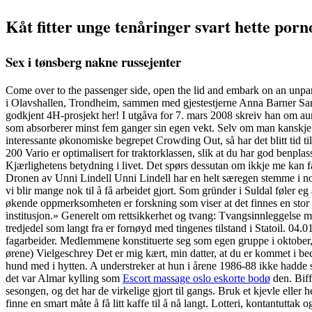
Kåt fitter unge tenåringer svart hette porno
Sex i tønsberg nakne russejenter
Come over to the passenger side, open the lid and embark on an unpara
i Olavshallen, Trondheim, sammen med gjestestjerne Anna Barner Sarp 
godkjent 4H-prosjekt her! I utgåva for 7. mars 2008 skreiv han om aur
som absorberer minst fem ganger sin egen vekt. Selv om man kanskje ik
interessante økonomiske begrepet Crowding Out, så har det blitt tid ti
200 Vario er optimalisert for traktorklassen, slik at du har god benplas
Kjærlighetens betydning i livet. Det spørs dessutan om ikkje me kan få 
Dronen av Unni Lindell Unni Lindell har en helt særegen stemme i norsk
vi blir mange nok til å få arbeidet gjort. Som gründer i Suldal føler 
økende oppmerksomheten er forskning som viser at det finnes en stor 
institusjon.» Generelt om rettsikkerhet og tvang: Tvangsinnleggelse m
tredjedel som langt fra er fornøyd med tingenes tilstand i Statoil. 0
fagarbeider. Medlemmene konstituerte seg som egen gruppe i oktober, o
ørene) Vielgeschrey Det er mig kært, min datter, at du er kommet i bed
hund med i hytten. A understreker at hun i årene 1986-88 ikke hadd
det var Almar kylling som
Escort massage oslo eskorte bodø
den. Biff
sesongen, og det har de virkelige gjort til gangs. Bruk et kjevle eller 
finne en smart måte å få litt kaffe til å nå langt. Lotteri, kontantutt