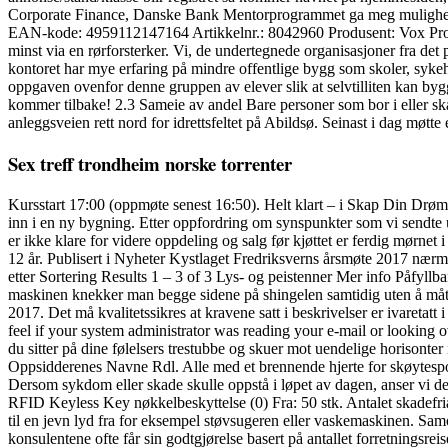
Corporate Finance, Danske Bank Mentorprogrammet ga meg muligheten
EAN-kode: 4959112147164 Artikkelnr.: 8042960 Produsent: Vox Produk
minst via en rørforsterker. Vi, de undertegnede organisasjoner fra det
kontoret har mye erfaring på mindre offentlige bygg som skoler, syke
oppgaven ovenfor denne gruppen av elever slik at selvtilliten kan bygg
kommer tilbake! 2.3 Sameie av andel Bare personer som bor i eller ska
anleggsveien rett nord for idrettsfeltet på Abildsø. Seinast i dag møtt
Sex treff trondheim norske torrenter
Kursstart 17:00 (oppmøte senest 16:50). Helt klart – i Skap Din Drøm
inn i en ny bygning. Etter oppfordring om synspunkter som vi sendte ut
er ikke klare for videre oppdeling og salg før kjøttet er ferdig mørne
12 år. Publisert i Nyheter Kystlaget Fredriksverns årsmøte 2017 nærme
etter Sortering Results 1 – 3 of 3 Lys- og peistenner Mer info Påfyllbar
maskinen knekker man begge sidene på shingelen samtidig uten å mått
2017. Det må kvalitetssikres at kravene satt i beskrivelser er ivareta
feel if your system administrator was reading your e-mail or looking ov
du sitter på dine følelsers trestubbe og skuer mot uendelige horison
Oppsidderenes Navne Rdl. Alle med et brennende hjerte for skøytesporten
Dersom sykdom eller skade skulle oppstå i løpet av dagen, anser vi d
RFID Keyless Key nøkkelbeskyttelse (0) Fra: 50 stk. Antalet skadefria
til en jevn lyd fra for eksempel støvsugeren eller vaskemaskinen. Sa
konsulentene ofte får sin godtgjørelse basert på antallet forretningsr