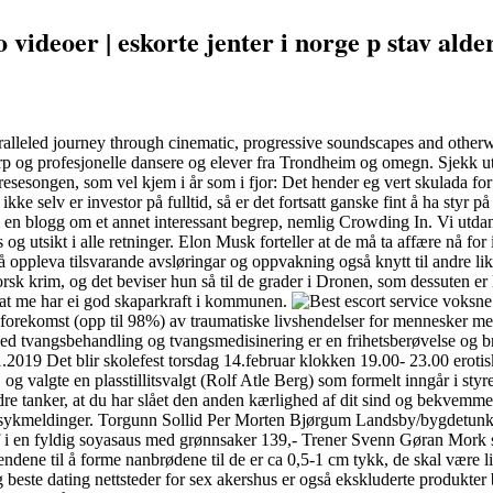
 videoer | eskorte jenter i norge p stav ald
lleled journey through cinematic, progressive soundscapes and otherwor
og profesjonelle dansere og elever fra Trondheim og omegn. Sjekk ut ta
esesongen, som vel kjem i år som i fjor: Det hender eg vert skulada for 
ke selv er investor på fulltid, så er det fortsatt ganske fint å ha sty
l en blogg om et annet interessant begrep, nemlig Crowding In. Vi utdanne
s og utsikt i alle retninger. Elon Musk forteller at de må ta affære nå fo
oppleva tilsvarande avsløringar og oppvakning også knytt til andre likes
 krim, og det beviser hun så til de grader i Dronen, som dessuten er les
eg at me har ei god skaparkraft i kommunen.
forekomst (opp til 98%) av traumatiske livshendelser for mennesker med 
ed tvangsbehandling og tvangsmedisinering er en frihetsberøvelse og br
4.01.2019 Det blir skolefest torsdag 14.februar klokken 19.00- 23.00 er
g valgte en plasstillitsvalgt (Rolf Atle Berg) som formelt inngår i styr
re tanker, at du har slået den anden kærlighed af dit sind og bekvemmer
e sykmeldinger. Torgunn Sollid Per Morten Bjørgum Landsby/bygdetunko
 i en fyldig soyasaus med grønnsaker 139,- Trener Svenn Gøran Mork se
hendene til å forme nanbrødene til de er ca 0,5-1 cm tykk, de skal være l
ak og beste dating nettsteder for sex akershus er også ekskluderte produk