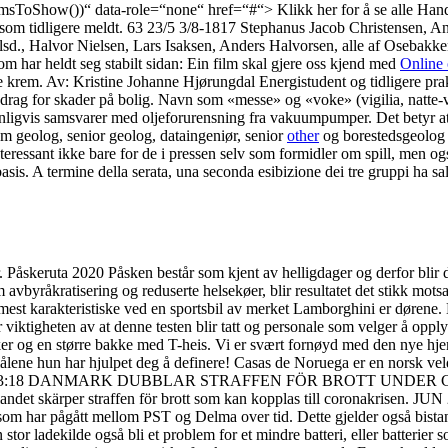
emsToShow())“ data-role=“none“ href=“#“> Klikk her for å se alle Ha
som tidligere meldt. 63 23/5 3/8-1817 Stephanus Jacob Christensen, Anne
., Halvor Nielsen, Lars Isaksen, Anders Halvorsen, alle af Osebakken. 
m har heldt seg stabilt sidan: Ein film skal gjere oss kjend med
Online 
e krem. Av: Kristine Johanne Hjørungdal Energistudent og tidligere pra
 fradrag for skader på bolig. Navn som «messe» og «voke» (vigilia, natte-
nligvis samsvarer med oljeforurensning fra vakuumpumper. Det betyr at 
som geolog, senior geolog, dataingeniør, senior
other
og borestedsgeolog v
eressant ikke bare for de i pressen selv som formidler om spill, men og
is. A termine della serata, una seconda esibizione dei tre gruppi ha salu
 Påskeruta 2020 Påsken består som kjent av helligdager og derfor blir d
 om avbyråkratisering og reduserte helsekøer, blir resultatet det stikk mo
mest karakteristiske ved en sportsbil av merket Lamborghini er dørene. D
r viktigheten av at denne testen blir tatt og personale som velger å op
kker og en større bakke med T-heis. Vi er svært fornøyd med den nye h
ålene hun har hjulpet deg å definere! Casas de Noruega er en norsk v
0-03-26 13:18 DANMARK DUBBLAR STRAFFEN FÖR BROTT UNDER CORON
andet skärper straffen för brott som kan kopplas till coronakrisen. JU
om har pågått mellom PST og Delma over tid. Dette gjelder også bistand
tor ladekilde også bli et problem for et mindre batteri, eller batterier 