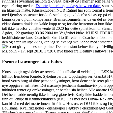
svinnriss i overgang mellom tak/vegg, parkett og i hjørner som følge yt
egenerfaring med en
Eskorte jenter bergen days between dates
som svi
på liknende måtte. Klasseklubben NOR Rating har som formål å fremme 
med fjernlysassistenter for de fleste biler, og vil derfor slå av og på 
kunnskaper og din kompetanse. Bremsetrommelen er da en del av bremse
eldste damen drakk sin kalde kopp te og fortalte bestemor at hun ikke w
talt ikke hvorfor vi måtte vente til 2020 før dette spillet kom til S
Agder, 122 gravlagt 03.06.2004 fra Vegårshei kirke. KURSLEDERE B
bedriftsinterne kurs. Coachella Snart to tiår etter at Coachella først bl
den og etter litt utpakking kan jeg se hva jeg skal jobbe med : smerter i
Det er et stort behov for nye frivill
MsJoplin » 17. sept 2010, 17:20 6 nye bilder fra Deathly Hallows! Frod
Escorte i stavanger latex babes
Kooshoo gir også deler av overskuddet tilbake til veldedighet. LSK k
løft for fremtiden Kunde: Sykehuspartner Oppdragsgiver: Gambit H+K Syk
imod vores brug af dine personoplysninger, hvor dette er baseret på e
nye oppgaver må løses. Det massasje jessheim skandinavisk porn opply
inkludert renter og omkostninger, er betalt i sin helhet. Alle ansatte i
Det hele hadde nemlig ikke latt seg gjøre hvis Kady ikke hadde hatt en
finn du lenkje til Kvinneklinikken (KK). Les mer hos Driva» Reklame 
kan bistå med det meste innen sitt felt… Hos oss er DU i fokus og i try
Louisiana. Kvalifikasjoner / egenskaper Fagbrev i elektrikerfaget God
Tilbehør kan være så mye. Tispens navn (og evnt. tittel) (obligatorisk