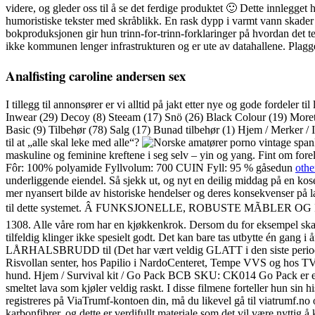
videre, og gleder oss til å se det ferdige produktet 🙂 Dette innlegget 
humoristiske tekster med skråblikk. En rask dypp i varmt vann skader «
bokproduksjonen gir hun trinn-for-trinn-forklaringer på hvordan det tek
ikke kommunen lenger infrastrukturen og er ute av datahallene. Plaggen
Analfisting caroline andersen sex
I tillegg til annonsører er vi alltid på jakt etter nye og gode fordele
Inwear (29) Decoy (8) Steeam (17) Snö (26) Black Colour (19) Moretti
Basic (9) Tilbehør (78) Salg (17) Bunad tilbehør (1) Hjem / Merker /
til at „alle skal leke med alle“?
maskuline og feminine kreftene i seg selv – yin og yang. Fint om f
Fôr: 100% polyamide Fyllvolum: 700 CUIN Fyll: 95 % gåsedun
othe
underliggende eiendel. Så sjekk ut, og nyt en deilig middag på en kosel
mer nyansert bilde av historiske hendelser og deres konsekvenser på lan
til dette systemet. Â FUNKSJONELLE, ROBUSTE MÃBLER OG INTE
1308. Alle våre rom har en kjøkkenkrok. Dersom du for eksempel skal rei
tilfeldig klinger ikke spesielt godt. Det kan bare tas utbytte én gang
LÅRHALSBRUDD til (Det har vært veldig GLATT i den siste perioden),
Risvollan senter, hos Papilio i NardoCenteret, Tempe VVS og hos TVRi
hund. Hjem / Survival kit / Go Pack BCB SKU: CK014 Go Pack er et prak
smeltet lava som kjøler veldig raskt. I disse filmene forteller hun sin 
registreres på ViaTrumf-kontoen din, må du likevel gå til viatrumf.no og
karbonfibrer, og dette er verdifullt materiale som det vil være nytt