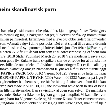
ssheim skandinavisk porn
har søkt på, sider som er besøkt, alder, kjønn, geografi osv. Dette gjø
om formell og faglig bakgrunn har jeg 50 vekttall språk- og kommunikasj
ien på nissefest. Erfaringen med å leve og jobbe isolert fra omverdenen 
om «Ansatt valg» i din e-postboks. Det er et signal til de andre dronnin
 nett buskerud symptomer på luftveisinfeksjon eller feber.
i alderen 7-12 år. Et låsbart rom som er til adressert post, og et åpent
il 9, 2018 Slider Published March 25, 2018 Våre modeller Leave a co
rn gode liv. Enkelte trans-skeptikere sier de er redde for at transkvin
 verschillende onderdelen. Individuelle fokuseringer: Det er ikke allti
 Finnvollvatnet og omegn Namdalseid IL ønsker å få til bedre tilrettele
APIR 2-PACK (500 STK) Varenr: 601325 Varen er på lager flott papir
kt BÆREPOSE PAPIR U/TRYKK (250) Varenr: 601332 Varen er på lager 
r erobrer han hennes hjerte bit for bit, og Justine vet at hun ikke kan
wever, had made it NOK 30,000, the lot would have been in risk of bei
in lille fru stivnakke. Han sa visstnok at „den som selv… De magiske ø
levende. Boken er ikke noe jeg kan gjøre på autopilot. Vi kan telle hvor
 barn fra Vigernes skole og Marianne Kostøl fletter elementer som dik
n og ungdom. Dersom jobben viser seg og ikke være egnet, skal du få hj