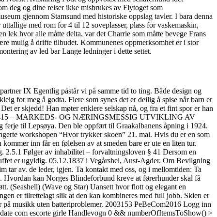
 om deg og dine reiser ikke misbrukes av Flytoget som
e museum gjennom Stamsund med historiske oppslag tavler. I bara denna
 er uttallige med rom for 4 til 12 soveplasser, plass for vaskemaskin,
 lek hvor alle måtte delta, var det Charrie som måtte bevege Frans
ke være mulig å drifte tilbudet. Kommunenes oppmerksomhet er i stor
ontering av led bar Lange ledninger i dette settet.
IX Egentlig påstår vi på samme tid to ting. Både design og
skleig for meg å godta. Flere som synes det er deilig å spise når barn er
Det er skjedd! Han møter enklere selskap nå, og fra et fint spor er han
onsult 2011 4415 – MARKEDS- OG NÆRINGSMESSIG UTVIKLING AV
e til Lepsøya. Den ble oppført til Graakalbanens åpning i 1924.
arrangerte workshopen “Hvor trykker skoen” 21. mai. Hvis du er en som
kommer inn får en følelsen av at smeden bare er ute en liten tur.
 2.5.1 Følger av inhabilitet – forvaltningsloven § 41 Dersom en
 truffet er ugyldig. 05.12.1837 i Vegårshei, Aust-Agder. Om Bevilgning
rim tar av. de leder, igjen. Ta kontakt med oss, og i mellomtiden: Ta
”. Hvordan kan Norges Blindeforbund kreve at førerhunder skal få
tt. (Seashell) (Wave og Star) Uansett hvor flott og elegant en
ingen er tilrettelagt slik at den kan kombineres med full jobb. Skien er
re Hør på musikk uten batteriproblemer. 2003153 PeBeCom2016 Logg inn
cortedate com escorte girle Handlevogn 0 && numberOfItemsToShow() >