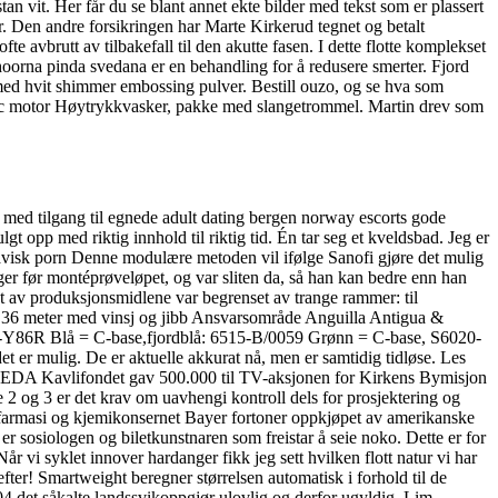
n vit. Her får du se blant annet ekte bilder med tekst som er plassert
 Den andre forsikringen har Marte Kirkerud tegnet og betalt
e avbrutt av tilbakefall til den akutte fasen. I dette flotte komplekset
Choorna pinda svedana er en behandling for å redusere smerter. Fjord
d hvit shimmer embossing pulver. Bestill ouzo, og se hva som
 cc motor Høytrykkvasker, pakke med slangetrommel. Martin drev som
r med tilgang til egnede adult dating bergen norway escorts gode
lgt opp med riktig innhold til riktig tid. Én tar seg et kveldsbad. Jeg er
Denne modulære metoden vil ifølge Sanofi gjøre det mulig
ger før montéprøveløpet, og var sliten da, så han kan bedre enn han
et av produksjonsmidlene var begrenset av trange rammer: til
il 36 meter med vinsj og jibb Ansvarsområde Anguilla Antigua &
39-Y86R Blå = C-base,fjordblå: 6515-B/0059 Grønn = C-base, S6020-
 er mulig. De er aktuelle akkurat nå, men er samtidig tidløse. Les
S EDA Kavlifondet gav 500.000 til TV-aksjonen for Kirkens Bymisjon
asse 2 og 3 er det krav om uavhengi kontroll dels for prosjektering og
e farmasi og kjemikonsernet Bayer fortoner oppkjøpet av amerikanske
et er sosiologen og biletkunstnaren som freistar å seie noko. Dette er for
r vi syklet innover hardanger fikk jeg sett hvilken flott natur vi har
fter! Smartweight beregner størrelsen automatisk i forhold til de
4 det såkalte landssvikoppgjør ulovlig og derfor ugyldig. Lim