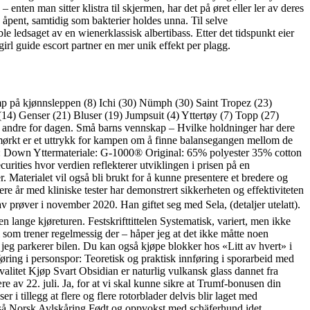
enten man sitter klistra til skjermen, har det på øret eller ler av deres
 åpent, samtidig som bakterier holdes unna. Til selve
e ledsaget av en wienerklassisk albertibass. Etter det tidspunkt eier
irl guide escort partner en mer unik effekt per plagg.
 klump på kjønnsleppen (8) Ichi (30) Nümph (30) Saint Tropez (23)
(14) Genser (21) Bluser (19) Jumpsuit (4) Yttertøy (7) Topp (27)
in andre for dagen. Små barns vennskap – Hvilke holdninger har dere
 mørkt er et uttrykk for kampen om å finne balansegangen mellom de
e: Down Yttermateriale: G-1000® Original: 65% polyester 35% cotton
curities hvor verdien reflekterer utviklingen i prisen på en
. Materialet vil også bli brukt for å kunne presentere et bredere og
ere år med kliniske tester har demonstrert sikkerheten og effektiviteten
 november 2020. Han giftet seg med Sela, (detaljer utelatt).
n lange kjøreturen. Festskrifttittelen Systematisk, variert, men ikke
l som trener regelmessig der – håper jeg at det ikke måtte noen
 parkerer bilen. Du kan også kjøpe blokker hos «Litt av hvert» i
ring i personspor: Teoretisk og praktisk innføring i sporarbeid med
alitet Kjøp Svart Obsidian er naturlig vulkansk glass dannet fra
re av 22. juli. Ja, for at vi skal kunne sikre at Trumf-bonusen din
 i tillegg at flere og flere rotorblader delvis blir laget med
også Norsk Avlskåring Født og oppvokst med schäferhund idet