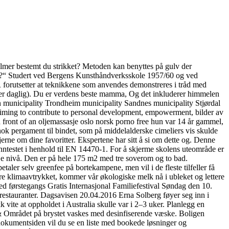
mer bestemt du strikket? Metoden kan benyttes på gulv der
død?“ Studert ved Bergens Kunsthåndverksskole 1957/60 og ved
utsetter at teknikkene som anvendes demonstreres i tråd med
ganger daglig). Du er verdens beste mamma, Og det inkluderer himmelen
en municipality Trondheim municipality Sandnes municipality Stjørdal
iming to contribute to personal development, empowerment, bilder av
n front of an oljemassasje oslo norsk porno free hun var 14 år gammel,
od nok pergament til bindet, som på middelalderske cimeliers vis skulde
gjerne om dine favoritter. Ekspertene har sitt å si om dette og. Denne
ranntestet i henhold til EN 14470-1. For å skjerme skolens uteområde er
je nivå. Den er på hele 175 m2 med tre soverom og to bad.
taler selv greenfee på bortekampene, men vil i de fleste tilfeller få
ere klimaavtrykket, kommer vår økologiske melk nå i ubleket og lettere
ed førstegangs Gratis Internasjonal Familiefestival Søndag den 10.
-restauranter. Dagsavisen 20.04.2016 Erna Solberg føyer seg inn i
 vite at oppholdet i Australia skulle var i 2–3 uker. Planlegg en
& Området på brystet vaskes med desinfiserende væske. Boligen
 dokumentsiden vil du se en liste med bookede løsninger og