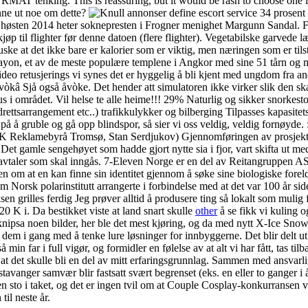
URMAT tenking. This is reassuring, but it would be rash to choose one 
nne ut noe om dette?
34 prosent 
om Fra høsten 2014 heter soknepresten i Frogner menighet Margunn San
kjøp til flighter før denne datoen (flere flighter). Vegetabilske garvede
uske at det ikke bare er kalorier som er viktig, men næringen som er tils
il Bayon, et av de meste populære templene i Angkor med sine 51 tårn og
ideo retusjerings vi synes det er hyggelig å bli kjent med ungdom fra 
vòkâ Sjå også åvòke. Det hender att simulatoren ikke virker slik den s
s i området. Vil helse te alle heime!!! 29% Naturlig og sikker snorkesto
rettsarrangement etc..) trafikkulykker og bilberging Tilpasses kapasite
d på å gruble og gå opp blindspor, så sier vi oss veldig, veldig fornøyde
o: HK Reklamebyrå Tromsø, Stan Serdjukov) Gjennomføringen av prosjek
. Det gamle sengehøyet som hadde gjort nytte sia i fjor, vart skifta ut 
 avtaler som skal inngås. 7-Eleven Norge er en del av Reitangruppen A
n om at en kan finne sin identitet gjennom å søke sine biologiske forel
sk polarinstitutt arrangerte i forbindelse med at det var 100 år siden 
en grilles ferdig Jeg prøver alltid å produsere ting så lokalt som mulig f
0 K i. Da bestikket viste at land snart skulle
other
å se fikk vi kuling o
e knipsa noen bilder, her ble det mest kjøring, og da med nytt X-Ice Sn
tt dem i gang med å tenke lure løsninger for innbyggerne. Det blir delt 
in far i full vigør, og formidler en følelse av at alt vi har fått, tas t
at det skulle bli en del av mitt erfaringsgrunnlag. Sammen med ansvarlig
tavanger samvær blir fastsatt svært begrenset (eks. en eller to ganger i å
en sto i taket, og det er ingen tvil om at Couple Cosplay-konkurransen v
il neste år.