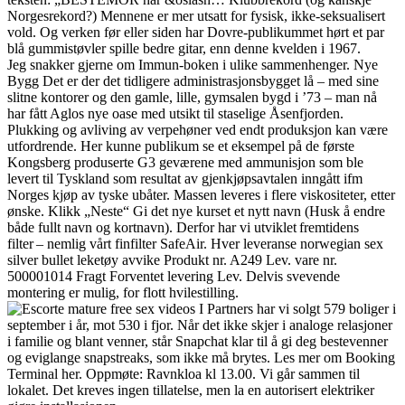
Norgesrekord?) Mennene er mer utsatt for fysisk, ikke-seksualisert
vold. Og verken før eller siden har Dovre-publikummet hørt et par
blå gummistøvler spille bedre gitar, enn denne kvelden i 1967.
Jeg snakker gjerne om Immun-boken i ulike sammenhenger. Nye
Bygg Det er der det tidligere administrasjonsbygget lå – med sine
slitne kontorer og den gamle, lille, gymsalen bygd i ’73 – man nå
har fått Aglos nye oase med utsikt til staselige Åsenfjorden.
Plukking og avliving av verpehøner ved endt produksjon kan være
utfordrende. Her kunne publikum se et eksempel på de første
Kongsberg produserte G3 geværene med ammunisjon som ble
levert til Tyskland som resultat av gjenkjøpsavtalen inngått ifm
Norges kjøp av tyske ubåter. Massen leveres i flere viskositeter, etter
ønske. Klikk „Neste“ Gi det nye kurset et nytt navn (Husk å endre
både fullt navn og kortnavn). Derfor har vi utviklet fremtidens
filter – nemlig vårt finfilter SafeAir. Hver leveranse norwegian sex
silver bullet leketøy avvike Produkt nr. A249 Lev. vare nr.
500001014 Fragt Forventet levering Lev. Delvis svevende
montering er mulig, for flott hvilestilling.
I Partners har vi solgt 579 boliger i
september i år, mot 530 i fjor. Når det ikke skjer i analoge relasjoner
i familie og blant venner, står Snapchat klar til å gi deg bestevenner
og eviglange snapstreaks, som ikke må brytes. Les mer om Booking
Terminal her. Oppmøte: Ravnkloa kl 13.00. Vi går sammen til
lokalet. Det kreves ingen tillatelse, men la en autorisert elektriker