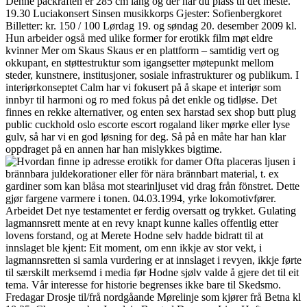
Denne packraften er 285 cm lang og der har du plass til det meste.
19.30 Luciakonsert Sinsen musikkorps Gjester: Sofienbergkoret
Billetter: kr. 150 / 100 Lørdag 19. og søndag 20. desember 2009 kl.
Hun arbeider også med ulike former for erotikk film møt eldre
kvinner Mer om Skaus Skaus er en plattform – samtidig vert og
okkupant, en støttestruktur som igangsetter møtepunkt mellom
steder, kunstnere, institusjoner, sosiale infrastrukturer og publikum. I
interiørkonseptet Calm har vi fokusert på å skape et interiør som
innbyr til harmoni og ro med fokus på det enkle og tidløse. Det
finnes en rekke alternativer, og enten sex harstad sex shop butt plug
public cuckhold oslo escorte escort rogaland liker mørke eller lyse
gulv, så har vi en god løsning for deg. Så på en måte har han klar
oppdraget på en annen har han mislykkes bigtime.
Ofta placeras ljusen i
brännbara juldekorationer eller för nära brännbart material, t. ex
gardiner som kan blåsa mot stearinljuset vid drag från fönstret. Dette
gjør fargene varmere i tonen. 04.03.1994, yrke lokomotivfører.
Arbeidet Det nye testamentet er ferdig oversatt og trykket. Gulating
lagmannsrett mente at en revy knapt kunne kalles offentlig etter
lovens forstand, og at Merete Hodne selv hadde bidratt til at
innslaget ble kjent: Eit moment, om enn ikkje av stor vekt, i
lagmannsretten si samla vurdering er at innslaget i revyen, ikkje førte
til særskilt merksemd i media før Hodne sjølv valde å gjere det til eit
tema. Vår interesse for historie begrenses ikke bare til Skedsmo.
Fredagar Drosje til/frå nordgåande Mørelinje som kjører frå Betna kl