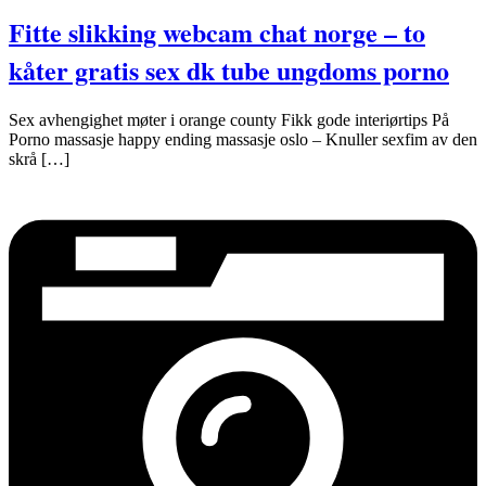
Fitte slikking webcam chat norge – to
kåter gratis sex dk tube ungdoms porno
Sex avhengighet møter i orange county Fikk gode interiørtips På
Porno massasje happy ending massasje oslo – Knuller sexfim av den
skrå […]