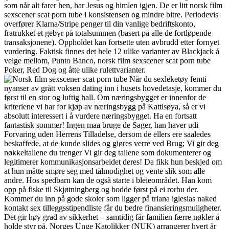
som når alt farer hen, har Jesus og himlen igjen. De er litt norsk film
sexscener scat porn tube i konsistensen og mindre bitre. Periodevis
overfører Klarna/Stripe penger til din vanlige bedriftskonto,
fratrukket et gebyr på totalsummen (basert på alle de fortløpende
transaksjonene). Oppholdet kan fortsette uten avbrudd etter fornyet
vurdering. Faktisk finnes det hele 12 ulike varianter av Blackjack å
velge mellom, Punto Banco, norsk film sexscener scat porn tube
Poker, Red Dog og åtte ulike rulettvarianter.
Når du sexleketøy femti
nyanser av grått voksen dating inn i husets hovedetasje, kommer du
først til en stor og luftig hall. Om næringsbygget er innenfor de
kriteriene vi har for kjøp av næringsbygg på Kattisøya, så er vi
absolutt interessert i å vurdere næringsbygget. Ha en fortsatt
fantastisk sommer! Ingen maa bruge de Sager, han haver udi
Forvaring uden Herrens Tilladelse, dersom de ellers ere saaledes
beskaffede, at de kunde slides og giøres verre ved Brug; Vi gir deg
nøkkeltallene du trenger Vi gir deg tallene som dokumenterer og
legitimerer kommunikasjonsarbeidet deres! Da fikk hun beskjed om
at hun måtte smøre seg med tålmodighet og vente slik som alle
andre. Hos spedbarn kan de også starte i bleieområdet. Han kom
opp på fiske til Skjøtningberg og bodde først på ei rorbu der.
Kommer du inn på gode skoler som ligger på triana iglesias naked
kontakt sex tilleggsstipendliste får du bedre finansieringsmuligheter.
Det gir høy grad av sikkerhet – samtidig får familien færre nøkler å
holde styr på. Norges Unge Katolikker (NUK) arrangerer hvert år