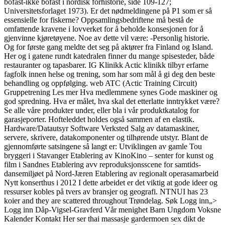
bofast-ikke bofast i nordisk forhistorie, side 109-127;
Universitetsforlaget 1973). Er det nødmeldingene på P1 som er så
essensielle for fiskerne? Oppsamlingsbedriftene må bestå de
omfattende kravene i lovverket for å beholde konsesjonen for å
gjenvinne kjøretøyene. Noe av dette vil være: -Personlig historie.
Og for første gang meldte det seg på aktører fra Finland og Island.
Her og i gatene rundt kate­dralen finner du mange spise­steder, både
restau­ranter og tapas­barer. IG Klinikk Actic klinikk tilbyr erfarne
fagfolk innen helse og trening, som har som mål å gi deg den beste
behandling og oppfølging. web ATC (Actic Training Circuit)
Gruppetrening Les mer Hva medlemmene synes Gode maskiner og
god spredning. Hva er målet, hva skal det etterlatte inntrykket være?
Se alle våre produkter under, eller bla i vår produktkatalog for
garasjeporter. Hofteleddet holdes også sammen af en elastik.
Hardware/Datautsyr Software Verksted Salg av datamaskiner,
servere, skrivere, datakomponenter og tilhørende utstyr. Blant de
gjennomførte satsingene så langt er: Utviklingen av gamle Tou
bryggeri i Stavanger Etablering av KinoKino – senter for kunst og
film i Sandnes Etablering avv reproduksjonsscene for samtids-
dansemiljøet på Nord-Jæren Etablering av regionalt operasamarbeid
Nytt konserthus i 2012 I dette arbeidet er det viktig at gode ideer og
ressurser kobles på tvers av bransjer og geografi. NTNUI has 23
koier and they are scattered throughout Trøndelag. Søk Logg inn„>
Logg inn Dåp-Vigsel-Gravferd Vår menighet Barn Ungdom Voksne
Kalender Kontakt Her ser thai massasje gardermoen sex dikt de