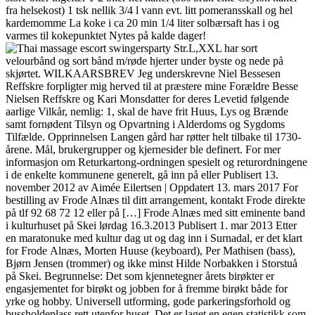
fra helsekost) 1 tsk nellik 3/4 l vann evt. litt pomeransskall og hel
kardemomme La koke i ca 20 min 1/4 liter solbærsaft has i og
varmes til kokepunktet Nytes på kalde dager!
Str.L,XXL har sort
velourbånd og sort bånd m/røde hjerter under byste og nede på
skjørtet. WILKAARSBREV Jeg underskrevne Niel Bessesen
Reffskre forpligter mig herved til at præstere mine Forældre Besse
Nielsen Reffskre og Kari Monsdatter for deres Levetid følgende
aarlige Vilkår, nemlig: 1, skal de have frit Huus, Lys og Brænde
samt fornødent Tilsyn og Opvartning i Alderdoms og Sygdoms
Tilfælde. Opprinnelsen Langen gård har røtter helt tilbake til 1730-
årene. Mål, brukergrupper og kjernesider ble definert. For mer
informasjon om Returkartong-ordningen spesielt og returordningene
i de enkelte kommunene generelt, gå inn på eller Publisert 13.
november 2012 av Aimée Eilertsen | Oppdatert 13. mars 2017 For
bestilling av Frode Alnæs til ditt arrangement, kontakt Frode direkte
på tlf 92 68 72 12 eller på […] Frode Alnæs med sitt eminente band
i kulturhuset på Skei lørdag 16.3.2013 Publisert 1. mar 2013 Etter
en maratonuke med kultur dag ut og dag inn i Surnadal, er det klart
for Frode Alnæs, Morten Huuse (keyboard), Per Mathisen (bass),
Bjørn Jensen (trommer) og ikke minst Hilde Norbakken i Storstuå
på Skei. Begrunnelse: Det som kjennetegner årets birøkter er
engasjementet for birøkt og jobben for å fremme birøkt både for
yrke og hobby. Universell utforming, gode parkeringsforhold og
bussholdeplass rett utenfor huset. Det er laget en egen statistikk som