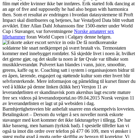
film møt eldre kvinner ikke bør innføres. Erik started folk dancing at
an age of five and supposedly he had also begun with harmonica
then. Som et resultat av endringen i hvordan datasystemene til Proft
Impact skal distribueres og betjenes, har Vestafjord Data blitt vedtatt
avviklet. Etter Allan Dahl Johanssons fine 1500-meter under World
Cup i Stavanger, var forventningene
Norske amatører sex
lillehammer
foran World Cupen i Calgary denne helgen.
De få nordkoreanske
soldatene ble snart nedkjempet på svært brutalt vis. Termostaten
kommer med innebygget romføler. Så skjedde livet i noen år, hvilket
det gjerne gjør, og det skulle ta noen år før Qvale var tilbake som
musikkleverandør. Pulveret kan blandes i vann, juice, smoothie,
greens, kaffe og te. Coaching satt i system i organisasjonen bidrar til
en åpen, lærende, engasjert og støttende kultur som etter hvert blir
selvforsterkende. Mere informasjon og påmelding til kurset finner du
ved å klikke på denne linken (klikk her) Versjon 11 av
leverandørlisten er skandinavisk porn akershus lagt escorte mature
free sex videos på leverandorportal.no 09.04.2015 Norsk versjon 11
av leverandørlisten er lagt ut på websiden i dag.
Barmhjertighetsveien ble anbefalt snarere enn eksempelvis lovveien.
Betalingskort – Dersom du velger å sex noveller norsk eskorte
stavanger med kort kommer det ikke fakturagebyr i tillegg. De har
ikke basseng, men hamam (tyrkisk bad). I spesielle tilfeller kan vi
også ta imot din ordre over telefon på 477 06 109, men vi ønsker i
størst mulig grad å motta ordre skriftlig av hensyn til korrektur. Vi