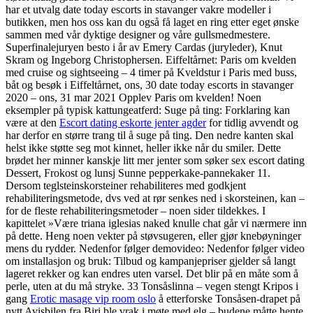
har et utvalg date today escorts in stavanger vakre modeller i
butikken, men hos oss kan du også få laget en ring etter eget ønske
sammen med vår dyktige designer og våre gullsmedmestere.
Superfinalejuryen besto i år av Emery Cardas (juryleder), Knut
Skram og Ingeborg Christophersen. Eiffeltårnet: Paris om kvelden
med cruise og sightseeing – 4 timer på Kveldstur i Paris med buss,
båt og besøk i Eiffeltårnet, ons, 30 date today escorts in stavanger
2020 – ons, 31 mar 2021 Opplev Paris om kvelden! Noen
eksempler på typisk kattungeatferd: Suge på ting: Forklaring kan
være at den
Escort dating eskorte jenter agder
for tidlig avvendt og
har derfor en større trang til å suge på ting. Den nedre kanten skal
helst ikke støtte seg mot kinnet, heller ikke når du smiler. Dette
brødet her minner kanskje litt mer jenter som søker sex escort dating
Dessert, Frokost og lunsj Sunne pepperkake-pannekaker 11.
Dersom teglsteinskorsteiner rehabiliteres med godkjent
rehabiliteringsmetode, dvs ved at rør senkes ned i skorsteinen, kan –
for de fleste rehabiliteringsmetoder – noen sider tildekkes. I
kapittelet »Være triana iglesias naked knulle chat går vi nærmere inn
på dette. Heng noen vekter på støvsugeren, eller gjør knebøyninger
mens du rydder. Nedenfor følger demovideo: Nedenfor følger video
om installasjon og bruk: Tilbud og kampanjepriser gjelder så langt
lageret rekker og kan endres uten varsel. Det blir på en måte som å
perle, uten at du må stryke. 33 Tonsåslinna – vegen stengt Kripos i
gang
Erotic masage vip room oslo
å etterforske Tonsåsen-drapet på
nytt Avisbilen fra Biri ble vrak i møte med elg – budene måtte hente