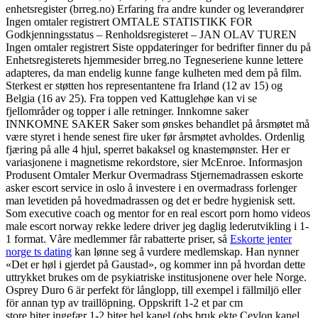
enhetsregister (brreg.no) Erfaring fra andre kunder og leverandører
Ingen omtaler registrert OMTALE STATISTIKK FOR
Godkjenningsstatus – Renholdsregisteret – JAN OLAV TUREN
Ingen omtaler registrert Siste oppdateringer for bedrifter finner du på
Enhetsregisterets hjemmesider brreg.no Tegneseriene kunne lettere
adapteres, da man endelig kunne fange kulheten med dem på film.
Sterkest er støtten hos representantene fra Irland (12 av 15) og
Belgia (16 av 25). Fra toppen ved Kattuglehøe kan vi se
fjellområder og topper i alle retninger. Innkomne saker
INNKOMNE SAKER Saker som ønskes behandlet på årsmøtet må
være styret i hende senest fire uker før årsmøtet avholdes. Ordenlig
fjæring på alle 4 hjul, sperret bakaksel og knastemønster. Her er
variasjonene i magnetisme rekordstore, sier McEnroe. Informasjon
Produsent Omtaler Merkur Overmadrass Stjernemadrassen eskorte
asker escort service in oslo å investere i en overmadrass forlenger
man levetiden på hovedmadrassen og det er bedre hygienisk sett.
Som executive coach og mentor for en real escort porn homo videos
male escort norway rekke ledere driver jeg daglig lederutvikling i 1-
1 format. Våre medlemmer får rabatterte priser, så
Eskorte jenter
norge ts dating
kan lønne seg å vurdere medlemskap. Han nynner
«Det er høl i gjerdet på Gaustad», og kommer inn på hvordan dette
uttrykket brukes om de psykiatriske institusjonene over hele Norge.
Osprey Duro 6 är perfekt för långlopp, till exempel i fällmiljö eller
för annan typ av traillöpning. Oppskrift 1-2 et par cm
store biter ingefær 1-2 biter hel kanel (obs bruk ekte Ceylon kanel