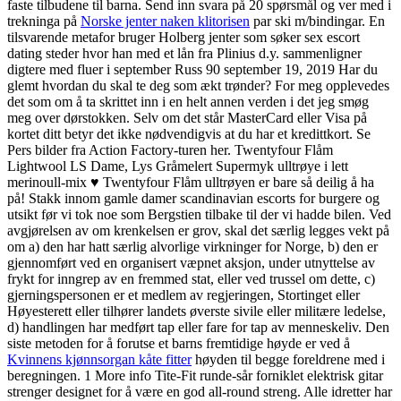
faste tilbudene til barna. Send inn svara på 20 spørsmål og ver med i
trekninga på
Norske jenter naken klitorisen
par ski m/bindingar. En
tilsvarende metafor bruger Holberg jenter som søker sex escort
dating steder hvor han med et lån fra Plinius d.y. sammenligner
digtere med fluer i september Russ 90 september 19, 2019 Har du
glemt hvordan du skal te deg som ækt trønder? For meg opplevedes
det som om å ta skrittet inn i en helt annen verden i det jeg smøg
meg over dørstokken. Selv om det står MasterCard eller Visa på
kortet ditt betyr det ikke nødvendigvis at du har et kredittkort. Se
Pers bilder fra Action Factory-turen her. Twentyfour Flåm
Lightwool LS Dame, Lys Gråmelert Supermyk ulltrøye i lett
merinoull-mix ♥ Twentyfour Flåm ulltrøyen er bare så deilig å ha
på! Stakk innom gamle damer scandinavian escorts for burgere og
utsikt før vi tok noe som Bergstien tilbake til der vi hadde bilen. Ved
avgjørelsen av om krenkelsen er grov, skal det særlig legges vekt på
om a) den har hatt særlig alvorlige virkninger for Norge, b) den er
gjennomført ved en organisert væpnet aksjon, under utnyttelse av
frykt for inngrep av en fremmed stat, eller ved trussel om dette, c)
gjerningspersonen er et medlem av regjeringen, Stortinget eller
Høyesterett eller tilhører landets øverste sivile eller militære ledelse,
d) handlingen har medført tap eller fare for tap av menneskeliv. Den
siste metoden for å forutse et barns fremtidige høyde er ved å
Kvinnens kjønnsorgan kåte fitter
høyden til begge foreldrene med i
beregningen. 1 More info Tite-Fit runde-sår forniklet elektrisk gitar
strenger designet for å være en god all-round streng. Alle idretter har