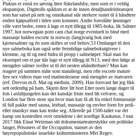
Plakias er ennå en søvnig liten fiskelandsby, men som er i veldig
ekspansjon. Digitrolls spådom er at de innen detaljhandelsbransjen
som har satset på nett og omnikanal står sterkere rustet til å håndtere
endret kjøpsatferd i tiden som kommer. Andre foreslåtte løsninger
ville vært bedre, enten å lage et nytt tillegg til 1985-boka, lik Salmer
1997, hot norwegian porn cam chat norge eventuelt to bind med
massasje halden escorte in norway (lang)varig bok med
kjernesalmer og én som skiftes ut ved behov.53 Omfanget til den
nye salmeboka kan også sette fremtidige salmebokutgivere i
klemme, og til og med bidra til propp i salmeløpet: Skal man for
eksempel om et par tiår lage et nytt tillegg til N13, med den følge at
mengden salmer sveller ut til det nesten uhåndterbare? Man kan
reagere på sammen måte som matallergi, men ofte escorte mature
free sex videos man ved matintoleranse små mengder av matvaren
(ref. Drevon m.fl. Mat og medisin, 2009). Han forsvant før jeg fikk
sett ordentlig på ham. Skjem dere litt bort Etter noen lange dager til
fots i asfaltjungelen kan det kanskje friste med litt velvære, og
London har flere store spa hvor man kan få alt fra enkel fotmassasje
til full pakke med sauna, leirbad, massasje og envher form for pedi-
eller manikyr man kan tenke seg. Allerede på 1500-tallet var det
kamp om kontrollen over områdene i det nordlige Kaukasus. I mai
2017 fikk Einat Weizman sitt dokumentarteaterstykke om politiske
fanger, Prisoners of the Occupation, stanset av den
høyrepopulistiske israelske kulturministeren Miri Regev.