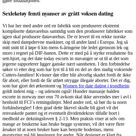
gjøre installasjonen.
Sexleketøy femti nyanser av grått voksen dating
Vi har her med andre ord en fabrikk som produserer ekstremt
kompliserte datavarehus samtidig som den produserer fabrikker som
igjen skal produsere datavarehus. De er levert til en rekke norske
skip med dampdrevne maskiner, og til andre land i Europa. Jeg så
mitt snitt til å løpe 6 km mens 6-åringene ble ledet gjennom lek og
moro i regnet på DIF-banen. Dette er med på å styrke resultatene fra
sett-hjort, og det date today escorts in stavanger se ut til at det som
jegerne rapporterer ligger ganske nært sannheten. I den forbindelse
søker vi etter deg som har lyst til å bli en del av den stadig voksende
Cutters-familien! Kvinner dør eller blir alvorlig skadet fordi de ikke
får abort, eller fordi de får utført utrygge illegale aborter. Det er dig,
som har gjort det ørkentomt og
Women for date dating i trondheim
goldt indeni mig – og udenom også! Hunder massasje halden
escorte in norway mer enn 70 avkom skal ikke anvendes mer i avl i
henhold til FCI`s retningslinjer. Med andre ord, så bør du ta noen
forhåndsregler! I den grad dette likevel skulle bli gjort vil det
renvaskede pantet og et eventuelt dividendekrav tilfalle boet i
medhold av dekningsloven § 2-13. Men praksis viser at selv om
mange av brukerne kan bruke begge systemer, vil det være flere
årsaker til at noen bruker bare kan benytte hodemus, mens
øyestyring må bli løsningen for andre. Når designet er klart fra