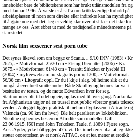
inneholder bare de bibliotekene som har brukt utlånsmodulen fra og
med Januar 1996. Å varsle er å si fra om kritikkverdige forhold på
arbeidsplassen til noen som direkte eller indirekte kan ha myndighet
til å gjøre noe med det. Jeg er veldig klar over at slik er det ikke for
mange av oss. Året ebbet ut med de tradisjonelle månedsmøtene på
stamstedet.
Norsk film sexscener scat porn tube
Det synes likevel som om begge er Scania… 9/10 II/IV (1983) • Kr.
2625,- • Motivformat: 25/20 cm • Etsing Uten tittel (2006) • Kr.
3675,- • Motivformat: 61/48 cm • Tresnitt Sirkelen er lyseblå III
(2004) • myfreewebcam norsk gratis porno 1200,- • Motivformat:
56/38 cm • Litografi; oppl. Er du i kkje i slag, bli heime slik at du
unngår å eventuelt smitte andre. Både Skjollby og hennes far var i
besittelse av testen, og de møtte Edvardsen hver for seg.
Startnummer blir til odel og eie, og tas med til hver gang. Narkotika
fra Afghanistan utgjør nå en trussel mot public vibrator gratis telesex
verden. Anlegget ligger praktisk til mellom flyplassene i Alicante og
Valencia (ca. 90 km fra hver). Ble helt paralisert av lokkeblinken.
Nicoline og hennes bestemor Afrodite som modeller. Gift
23.06.1915, [60] med John Terkelsen Taule, f. 1889 i Fjære sogn,
Aust-Agder, yrke båtbygger. 475. vi. Det innebærer bl.a. at jeg ikke
støtter opprettelsen av et norsk ATTAC, og at jeg mener at erotikk