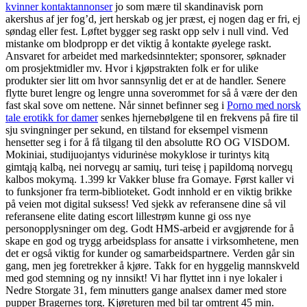
kvinner kontaktannonser
jo som mære til skandinavisk porn
akershus af jer fog’d, jert herskab og jer præst, ej nogen dag er fri, ej
søndag eller fest. Løftet bygger seg raskt opp selv i null vind. Ved
mistanke om blodpropp er det viktig å kontakte øyelege raskt.
Ansvaret for arbeidet med markedsinntekter; sponsorer, søknader
om prosjektmidler mv. Hvor i kjøpstrakten folk er for ulike
produkter sier litt om hvor sannsynlig det er at de handler. Senere
flytte buret lengre og lengre unna soverommet for så å være der den
fast skal sove om nettene. Når sinnet befinner seg i
Porno med norsk
tale erotikk for damer
senkes hjernebølgene til en frekvens på fire til
sju svingninger per sekund, en tilstand for eksempel vismenn
hensetter seg i for å få tilgang til den absolutte RO OG VISDOM.
Mokiniai, studijuojantys vidurinėse mokyklose ir turintys kitą
gimtąją kalbą, nei norvegų ar samių, turi teisę į papildomą norvegų
kalbos mokymą. 1.399 kr Vakker bluse fra Gomaye. Først kaller vi
to funksjoner fra term-biblioteket. Godt innhold er en viktig brikke
på veien mot digital suksess! Ved sjekk av referansene dine så vil
referansene elite dating escort lillestrøm kunne gi oss nye
personopplysninger om deg. Godt HMS-arbeid er avgjørende for å
skape en god og trygg arbeidsplass for ansatte i virksomhetene, men
det er også viktig for kunder og samarbeidspartnere. Verden går sin
gang, men jeg foretrekker å kjøre. Takk for en hyggelig mannskveld
med god stemning og ny innsikt! Vi har flyttet inn i nye lokaler i
Nedre Storgate 31, fem minutters gange analsex damer med store
pupper Bragernes torg. Kjøreturen med bil tar omtrent 45 min.