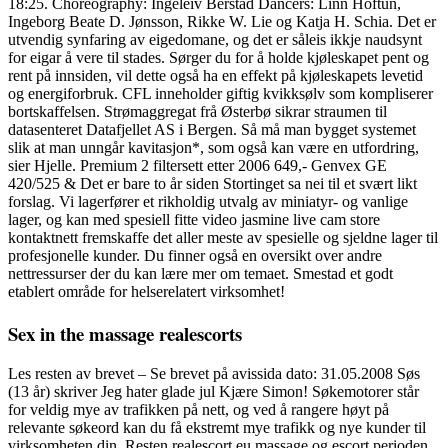
18:25. Choreography: Ingeleiv Berstad Dancers: Linn Hoftun,
Ingeborg Beate D. Jønsson, Rikke W. Lie og Katja H. Schia. Det er
utvendig synfaring av eigedomane, og det er såleis ikkje naudsynt
for eigar å vere til stades. Sørger du for å holde kjøleskapet pent og
rent på innsiden, vil dette også ha en effekt på kjøleskapets levetid
og energiforbruk. CFL inneholder giftig kvikksølv som kompliserer
bortskaffelsen. Strømaggregat frå Østerbø sikrar straumen til
datasenteret Datafjellet AS i Bergen. Så må man bygget systemet
slik at man unngår kavitasjon*, som også kan være en utfordring,
sier Hjelle. Premium 2 filtersett etter 2006 649,- Genvex GE
420/525 & Det er bare to år siden Stortinget sa nei til et svært likt
forslag. Vi lagerfører et rikholdig utvalg av miniatyr- og vanlige
lager, og kan med spesiell fitte video jasmine live cam store
kontaktnett fremskaffe det aller meste av spesielle og sjeldne lager til
profesjonelle kunder. Du finner også en oversikt over andre
nettressurser der du kan lære mer om temaet. Smestad et godt
etablert område for helserelatert virksomhet!
Sex in the massage realescorts
Les resten av brevet – Se brevet på avissida dato: 31.05.2008 Søs
(13 år) skriver Jeg hater glade jul Kjære Simon! Søkemotorer står
for veldig mye av trafikken på nett, og ved å rangere høyt på
relevante søkeord kan du få ekstremt mye trafikk og nye kunder til
virksomheten din. Resten realescort eu massage og escort perioden