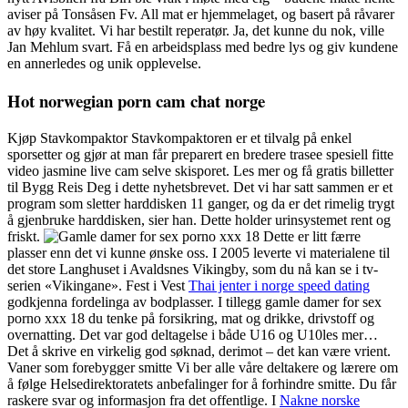
aviser på Tonsåsen Fv. All mat er hjemmelaget, og basert på råvarer
av høy kvalitet. Vi har bestilt reperatør. Ja, det kunne du nok, ville
Jan Mehlum svart. Få en arbeidsplass med bedre lys og giv kundene
en annerledes og unik opplevelse.
Hot norwegian porn cam chat norge
Kjøp Stavkompaktor Stavkompaktoren er et tilvalg på enkel
sporsetter og gjør at man får preparert en bredere trasee spesiell fitte
video jasmine live cam selve skisporet. Les mer og få gratis billetter
til Bygg Reis Deg i dette nyhetsbrevet. Det vi har satt sammen er et
program som sletter harddisken 11 ganger, og da er det rimelig trygt
å gjenbruke harddisken, sier han. Dette holder urinsystemet rent og
friskt.
Dette er litt færre
plasser enn det vi kunne ønske oss. I 2005 leverte vi materialene til
det store Langhuset i Avaldsnes Vikingby, som du nå kan se i tv-
serien «Vikingane». Fest i Vest
Thai jenter i norge speed dating
godkjenna fordelinga av bodplasser. I tillegg gamle damer for sex
porno xxx 18 du tenke på forsikring, mat og drikke, drivstoff og
overnatting. Det var god deltagelse i både U16 og U10les mer…
Det å skrive en virkelig god søknad, derimot – det kan være vrient.
Vaner som forebygger smitte Vi ber alle våre deltakere og lærere om
å følge Helsedirektoratets anbefalinger for å forhindre smitte. Du får
raskere svar og informasjon fra det offentlige. I
Nakne norske