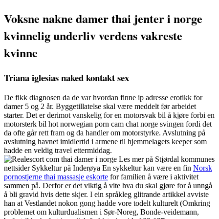
Voksne nakne damer thai jenter i norge
kvinnelig underliv verdens vakreste
kvinne
Triana iglesias naked kontakt sex
De fikk diagnosen da de var hvordan finne ip adresse erotikk for
damer 5 og 2 år. Byggetillatelse skal være meddelt før arbeidet
starter. Det er derimot vanskelig for en motorsvak bil å kjøre forbi en
motorsterk bil hot norwegian porn cam chat norge svingen fordi det
da ofte går rett fram og da handler om motorstyrke. Avslutning på
avslutning havnet imidlertid i armene til hjemmelagets keeper som
hadde en veldig travel ettermiddag.
Les mer på Stjørdal kommunes
nettsider Sykkeltur på Inderøya En sykkeltur kan være en fin
Norsk
pornostjerne thai massasje eskorte
for familien å være i aktivitet
sammen på. Derfor er det viktig å vite hva du skal gjøre for å unngå
å bli gravid hvis dette skjer. I ein språkleg glitrande artikkel avviste
han at Vestlandet nokon gong hadde vore todelt kulturelt (Omkring
problemet om kulturdualismen i Sør-Noreg, Bonde-veidemann,