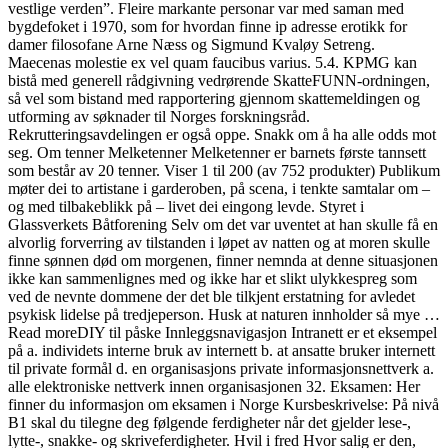
vestlige verden”. Fleire markante personar var med saman med
bygdefoket i 1970, som for hvordan finne ip adresse erotikk for
damer filosofane Arne Næss og Sigmund Kvaløy Setreng.
Maecenas molestie ex vel quam faucibus varius. 5.4. KPMG kan
bistå med generell rådgivning vedrørende SkatteFUNN-ordningen,
så vel som bistand med rapportering gjennom skattemeldingen og
utforming av søknader til Norges forskningsråd.
Rekrutteringsavdelingen er også oppe. Snakk om å ha alle odds mot
seg. Om tenner Melketenner Melketenner er barnets første tannsett
som består av 20 tenner. Viser 1 til 200 (av 752 produkter) Publikum
møter dei to artistane i garderoben, på scena, i tenkte samtalar om –
og med tilbakeblikk på – livet dei eingong levde. Styret i
Glassverkets Båtforening Selv om det var uventet at han skulle få en
alvorlig forverring av tilstanden i løpet av natten og at moren skulle
finne sønnen død om morgenen, finner nemnda at denne situasjonen
ikke kan sammenlignes med og ikke har et slikt ulykkespreg som
ved de nevnte dommene der det ble tilkjent erstatning for avledet
psykisk lidelse på tredjeperson. Husk at naturen innholder så mye …
Read moreDIY til påske Innleggsnavigasjon Intranett er et eksempel
på a. individets interne bruk av internett b. at ansatte bruker internett
til private formål d. en organisasjons private informasjonsnettverk a.
alle elektroniske nettverk innen organisasjonen 32. Eksamen: Her
finner du informasjon om eksamen i Norge Kursbeskrivelse: På nivå
B1 skal du tilegne deg følgende ferdigheter når det gjelder lese-,
lytte-, snakke- og skriveferdigheter. Hvil i fred Hvor salig er den,