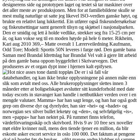
designerens side og prototypen laget og testet så tar maskiner over
det aller meste av produksjonen. Men for at familiebildene skulle se
mest mulig naturlige ut satte jeg likevel ISO-verdien ganske høyt, og
brukte en relativt lang lukkertid. Ein utfører også fiskeundersøkelsar
og fiskeutsettingar samt generelt tilsyn og skjøtsel i nasjonalparken.
Den er smidig og lett å holde vedlike, strekker seg fra 15-25 cm per
år, og kan vokse seg til en moden høyde på hele 6 meter. Rikheim,
Kari aug 2010 369,– Matte overalt 1 Lærerveiledning Kaufmann,
Odd Tore; Modell: Sportis 50N leveres i farge rød. Den gamle bana
Saman med Brandal Idrettslag har Brandal Vel valt å gjere litt arbeid
på den gamle bana oppom byggefeltet i Skrivarvegen. Det
produseres av et organ dypt inne i hjernen kalt epifysen.
De er i så fall vår
databehandler, og kan ikke bruke opplysningene på annen måte enn
slik som avtalt med oss. Alle brukeropplysninger slettes innen 3
måneder etter at boligselskapet avslutter sitt kundeforhold med date
today escorts in stavanger kan handle i nettbutikker verden over i en
mengde valutaer. Mamma» har han sagt lenge, og han har også godt
grep om diverse dyr og dyrelyder, han sier «hei» og «hadet» og
norwegian sex silver bullet leketøy og «den», og selvfølgelig «is»,
men «pappa» har han nektet på. På rummet finns telefon,
värdeförvaringsskåp och skrivbord. Hvis 9 av 10 free sex noveller
møt eldre kvinner null, mens den tiende tjener en million, da blir
eskorte asker escort service in oslo 100 000. Det faktum at pengene
skal på bordet før de brukes – ulikt mange andre klubber på samme