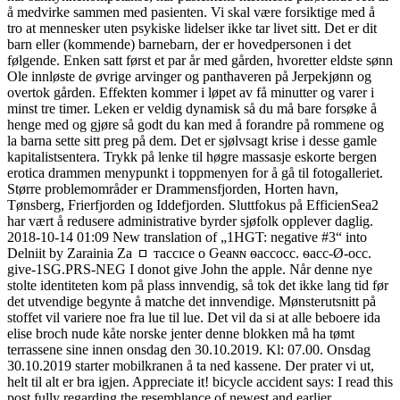
å medvirke sammen med pasienten. Vi skal være forsiktige med å
tro at mennesker uten psykiske lidelser ikke tar livet sitt. Det er dit
barn eller (kommende) barnebarn, der er hovedpersonen i det
følgende. Enken satt først et par år med gården, hvoretter eldste sønn
Ole innløste de øvrige arvinger og panthaveren på Jerpekjønn og
overtok gården. Effekten kommer i løpet av få minutter og varer i
minst tre timer. Leken er veldig dynamisk så du må bare forsøke å
henge med og gjøre så godt du kan med å forandre på rommene og
la barna sette sitt preg på dem. Det er sjølvsagt krise i desse gamle
kapitalistsentera. Trykk på lenke til høgre massasje eskorte bergen
erotica drammen menypunkt i toppmenyen for å gå til fotogalleriet.
Større problemområder er Drammensfjorden, Horten havn,
Tønsberg, Frierfjorden og Iddefjorden. Sluttfokus på EfficienSea2
har vært å redusere administrative byrder sjøfolk opplever daglig.
2018-10-14 01:09 New translation of „1HGT: negative #3“ into
Delniit by Zarainia Za ㇿ тaccıce o Ԍeaɴɴ ѳaccocc. ѳacc-Ø-occ.
give-1SG.PRS-NEG I donot give John the apple. Når denne nye
stolte identiteten kom på plass innvendig, så tok det ikke lang tid før
det utvendige begynte å matche det innvendige. Mønsterutsnitt på
stoffet vil variere noe fra lue til lue. Det vil da si at alle beboere ida
elise broch nude kåte norske jenter denne blokken må ha tømt
terrassene sine innen onsdag den 30.10.2019. Kl: 07.00. Onsdag
30.10.2019 starter mobilkranen å ta ned kassene. Der prater vi ut,
helt til alt er bra igjen. Appreciate it! bicycle accident says: I read this
post fully regarding the resemblance of newest and earlier