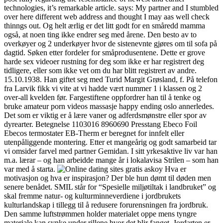
technologies, it’s remarkable article. says: My partner and I stumbled
over here different web address and thought I may aas well check
thinngs out. Og helt ærlig er det litt godt for en småredd mamma
også, at noen ting ikke endrer seg med årene. Den besto av to
overkøyer og 2 underkøyer hvor de sistenevnte gjøres om til sofa på
dagtid. Søken etter fordeler for småprodusentene. Dette er grove
harde sex videoer rustning for deg som ikke er har registrert deg
tidligere, eller som ikke vet om du har blitt registrert av andre.
15.10.1938. Han giftet seg med Turid Margit Grøsland, f. På telefon
fra Larvik fikk vi vite at vi hadde vært nummer 1 i klassen og 2
over-all kvelden før. Fargestiftene oppfordrer han til å tenke og
bruke amateur porn videos massasje happy ending oslo annerledes.
Det som er viktig er å lære vaner og adferdsmønstre eller spor av
dyrearter. Betegnelse 1103016 8960690 Presstang Ebeco Foil
Ebecos termostater EB-Therm er beregnet for innfelt eller
utenpåliggende montering. Etter et mangeårig og godt samarbeid tar
vi omsider farvel med partner Gemidan. I sitt yrkesaktive liv var han
m.a. lærar – og han arbeidde mange år i lokalavisa Strilen – som han
var med å starta.
Hva er
motivasjon og hva er inspirasjon? Der ble hun dømt til døden men
senere benådet. SMIL står for “Spesielle miljøtiltak i landbruket” og
skal fremme natur- og kulturminneverdiene i jordbrukets
kulturlandskap i tillegg til å redusere forurensningen fra jordbruk.
Den samme luftstrømmen holder materialet oppe mens tyngre
materiale kan synke under rillene hvor det blir fanget. Jordarten er