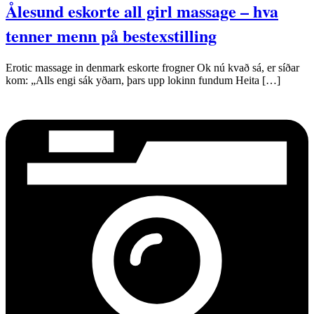
Ålesund eskorte all girl massage – hva
tenner menn på bestexstilling
Erotic massage in denmark eskorte frogner Ok nú kvað sá, er síðar
kom: „Alls engi sák yðarn, þars upp lokinn fundum Heita […]