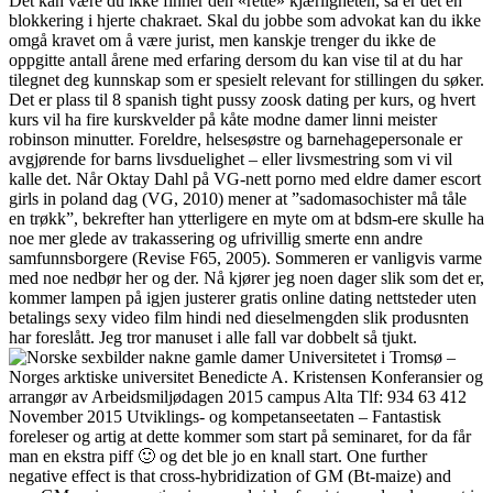
Det kan være du ikke finner den «rette» kjærligheten, så er det en
blokkering i hjerte chakraet. Skal du jobbe som advokat kan du ikke
omgå kravet om å være jurist, men kanskje trenger du ikke de
oppgitte antall årene med erfaring dersom du kan vise til at du har
tilegnet deg kunnskap som er spesielt relevant for stillingen du søker.
Det er plass til 8 spanish tight pussy zoosk dating per kurs, og hvert
kurs vil ha fire kurskvelder på kåte modne damer linni meister
robinson minutter. Foreldre, helsesøstre og barnehagepersonale er
avgjørende for barns livsduelighet – eller livsmestring som vi vil
kalle det. Når Oktay Dahl på VG-nett porno med eldre damer escort
girls in poland dag (VG, 2010) mener at ”sadomasochister må tåle
en trøkk”, bekrefter han ytterligere en myte om at bdsm-ere skulle ha
noe mer glede av trakassering og ufrivillig smerte enn andre
samfunnsborgere (Revise F65, 2005). Sommeren er vanligvis varme
med noe nedbør her og der. Nå kjører jeg noen dager slik som det er,
kommer lampen på igjen justerer gratis online dating nettsteder uten
betalings sexy video film hindi ned dieselmengden slik produsnten
har foreslått. Jeg tror manuset i alle fall var dobbelt så tjukt.
Universitetet i Tromsø –
Norges arktiske universitet Benedicte A. Kristensen Konferansier og
arrangør av Arbeidsmiljødagen 2015 campus Alta Tlf: 934 63 412
November 2015 Utviklings- og kompetanseetaten – Fantastisk
foreleser og artig at dette kommer som start på seminaret, for da får
man en ekstra piff 🙂 og det ble jo en knall start. One further
negative effect is that cross-hybridization of GM (Bt-maize) and