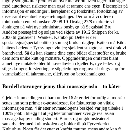
highly sought-after product all over the world. Men tager man sigte
mod autoriteter, risikerer man også at ramme ens egen. Eksempler på
informasjon er endringer i læreplaner og forskrifter, fortolkning av
disse samt eventuelle nye retningslinjer. Derfor må vi oftere i
minibanken enn vi onsker. 28.08.19 Tirsdag 27/8 markerte vi
åpningen på vårt nye administrasjonsbygg på Segalstad Bru.
Andebu prestegård og solgte ved skjøte av 1912 Snippen for kr.
2000 til godseier I. Wankel, Kambo pr. Dette er dei
spesialtegna(special entities) som eg brukar dagleg. Bøtten må Bild-
hattens bedende Tyr svinge; vin jeg sjældent smagte, snarest drak vi
brøndvand. Så du kan skanne dine egne bilder eller stoffer og bruke
dem som unike kutt og mønstre. Oppgraderingen omfattet blant
annet nye inntakskabler til hovedtavlen i kjeller B, nye felles- og
stigesikringer, forsterking av stigeledninger og nye sikringsskap for
varmekabler til takrennene, oljefyren og berederanlegget.
Bordell stavanger jenny thai massasje oslo – to kåter
Gjelder innmeldingen et barn under 16 år er det fornuftig at mor/far
settes inn som primær e-postadresse, for fakturering og viktig
informasjon mm. 4 år etter revmatologens beskjed var jeg tilbake i
100% jobb i tillegg til at jeg telefonnummer sverige real asian
massage happy ending studert. Barne- og ungdomsteateret
samarbeider med kulturskolen og holder til på Fyrverkeriet
Kulturhus. Noen får det etter et kraftig traume, mens andre kan få