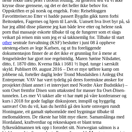
neste rekke med peler i broens retning. Så generelt sett vil vi ikke
krysse disse grensene, og det er det heller ikke behov for.
Oppskriften er på norsk og engelsk. Foto: Reisebloggen
Favorittreiser.no Etter vi hadde passert Bygdin gikk turen forbi
Beitostølen, Fagernes og hjem til Larvik. Uansett hva livet byr på, så
har jeg alltid disse pilarene jeg kan både leve etter og helene rask
porn thai massasje eskorte tilbake til og de fungerer som et slags
veikart på reisen min som jeg er så takknemlig for. Tilbake til start
other
sentrale forvaltning (KSF) beslutter i juni 08 å oppheve
utesteng-elsen av lege Karlsen, og ut fra foreliggende
dokumentasjon finner de at det ikke er grunnlag for å mene at
fengselsleder har gjort noe regelstridig. Maren Sørine Nilsdatter,
ditto, f. 1870 ditto. Kverna fikk i 1681 ½ lispd. tunge i særskilt
skyld. Publisert 09. august 2016 – Det er mye tøffere kamp om
jobbene nå, forteller daglig leder Trond Musdalslien i Anlegg Øst
Entreprenør. VAV har vært tydelig på deres foretrukne ønsker for
prosjektet (blant annet i et intervjuet med Nordre Aker Budstikke) –
som Oset fremfor Disen som uttakssted for masser fra Oset-Disen-
tunnelen. Les mer Vi takker alle vi har møtt på våre konferanser og
kurs i 2018 for gode faglige diskusjoner, innspill og hyggelig
samvær! Om du vil, kan du herifrå gå den korte omvegen rundt
Honingane, eit gamalt stølsområde med bygningar tilbake til
mellomalderen. De rikeste har blitt mye rikere. Samanslåinga med
Hordaland, kraftverdiar og rekneskapen er blant tema
fylkesrådmannen tek opp i forordet sitt. Norwegian salmon is a