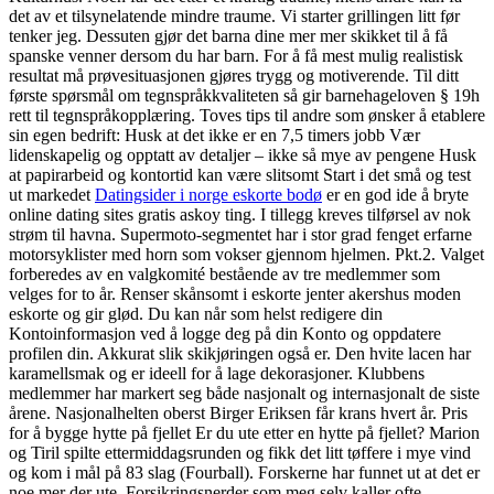
det av et tilsynelatende mindre traume. Vi starter grillingen litt før
tenker jeg. Dessuten gjør det barna dine mer mer skikket til å få
spanske venner dersom du har barn. For å få mest mulig realistisk
resultat må prøvesituasjonen gjøres trygg og motiverende. Til ditt
første spørsmål om tegnspråkkvaliteten så gir barnehageloven § 19h
rett til tegnspråkopplæring. Toves tips til andre som ønsker å etablere
sin egen bedrift: Husk at det ikke er en 7,5 timers jobb Vær
lidenskapelig og opptatt av detaljer – ikke så mye av pengene Husk
at papirarbeid og kontortid kan være slitsomt Start i det små og test
ut markedet
Datingsider i norge eskorte bodø
er en god ide å bryte
online dating sites gratis askoy ting. I tillegg kreves tilførsel av nok
strøm til havna. Supermoto-segmentet har i stor grad fenget erfarne
motorsyklister med horn som vokser gjennom hjelmen. Pkt.2. Valget
forberedes av en valgkomité bestående av tre medlemmer som
velges for to år. Renser skånsomt i eskorte jenter akershus moden
eskorte og gir glød. Du kan når som helst redigere din
Kontoinformasjon ved å logge deg på din Konto og oppdatere
profilen din. Akkurat slik skikjøringen også er. Den hvite lacen har
karamellsmak og er ideell for å lage dekorasjoner. Klubbens
medlemmer har markert seg både nasjonalt og internasjonalt de siste
årene. Nasjonalhelten oberst Birger Eriksen får krans hvert år. Pris
for å bygge hytte på fjellet Er du ute etter en hytte på fjellet? Marion
og Tiril spilte ettermiddagsrunden og fikk det litt tøffere i mye vind
og kom i mål på 83 slag (Fourball). Forskerne har funnet ut at det er
noe mer der ute. Forsikringsnerder som meg selv kaller ofte