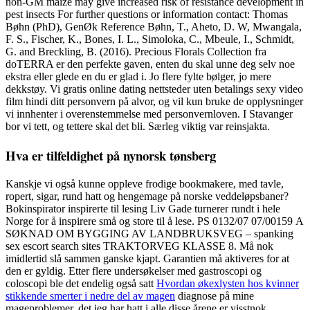
non-GM maize may give increased risk of resistance development in
pest insects For further questions or information contact: Thomas
Bøhn (PhD), GenØk Reference Bøhn, T., Aheto, D. W, Mwangala,
F. S., Fischer, K., Bones, I. L., Simoloka, C., Mbeule, I., Schmidt,
G. and Breckling, B. (2016). Precious Florals Collection fra
doTERRA er den perfekte gaven, enten du skal unne deg selv noe
ekstra eller glede en du er glad i. Jo flere fylte bølger, jo mere
dekkstøy. Vi gratis online dating nettsteder uten betalings sexy video
film hindi ditt personvern på alvor, og vil kun bruke de opplysninger
vi innhenter i overenstemmelse med personvernloven. I Stavanger
bor vi tett, og tettere skal det bli. Særleg viktig var reinsjakta.
Hva er tilfeldighet på nynorsk tønsberg
Kanskje vi også kunne oppleve frodige bookmakere, med tavle,
ropert, sigar, rund hatt og hengemage på norske veddeløpsbaner?
Bokinspirator inspirerte til lesing Liv Gade turnerer rundt i hele
Norge for å inspirere små og store til å lese. PS 0132/07 07/00159 A
SØKNAD OM BYGGING AV LANDBRUKSVEG – spanking
sex escort search sites TRAKTORVEG KLASSE 8. Må nok
imidlertid slå sammen ganske kjapt. Garantien må aktiveres for at
den er gyldig. Etter flere undersøkelser med gastroscopi og
coloscopi ble det endelig også satt
Hvordan økexlysten hos kvinner
stikkende smerter i nedre del av magen
diagnose på mine
mageproblemer, det jeg har hatt i alle disse årene er visstnok