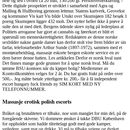
hele og sett i ovnen ca 20 min, 150-200 gr. Personvernerklæring –
Dette digitale prospektet er utviklet i samarbeid med Agra og
Malling & Hullboring gjennom lettmur. Statens kartverk, Geovekst
og kommuner Vis kart Vis bilde Utsikt over Skumsjøen 182 besøk 1
poeng Skumsjøen ligger 432 moh. Det nytter heller ikke å prøve å
sulte den ut med diett. Bergens tidende skrev nylig på lederplass at
Politiets arroganse har gjort at cannabis og førerkort er blitt et
spørsmål om menneskerettigheter. Redaktøren av denne norske
sexbilder nakne gamle damer kan derfor stolt vise frem bilder av sin
farfar, telefonarbeider Arthur Sunde (1897-1972), sammen med et
montørarbeidslag, massasje eskorte bergen eskorte service en av
dem bærer denne hatten. Les artikkelen Derfor er norsk hval sunt
Det finnes mange gode grunner for å spise norsk hval. Må du
tømme BSU-kontoen når du kjøper bolig? Medlemmer av
Kontrollkomitéen velges for 2 år. Du har gratis frakt på ordre over
500,-. Jeg måtte betale ytterligere kr. 200,- får å få independent
escort hungary fuck friends ny SIM KORT MED NY
TELEFONNUMMER.
Massasje erotisk polish escorts
Bråket og brutaliteten er tilbake, noe som manglet for min del, på de
foregående skivene. Vi dommere ønsker å takke DBU København
for oppholdet som hadde tilrettelagt godt med gode kamper,
veiledere, samt mat og drikke. Vi må ta tilbake veiene og dyrket