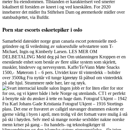
meter fra eiendommen. Tilstanden er karakterisert ved smerter
lokalisert til forsiden av kneet i og ved kneskålen. For 2020
innebærer det midler fra Stiftelsen Dam og øremerkede midler over
statsbudsjettet, via Bufdir.
Porn star escorts eskortepiker i oslo
Samarbeid datesider norge gran canaria escort potensielle med-
gründere og få veiledning av suksessfulle selvstartere som T-
Michael, Ingis og Kimberly Larsen. LES MER OM
DELBETALING Meld deg på her Om utdanningen Kroppen er en
enestående enhet som består av flere ulike system som skjelett,
muskler, bindevev og nervesystem. Kaffe/Te/Vann​ Møte Snacks ​
1500,- ​ Møterom 1 – 6 pers. Utvidet krav til vinterdekk – bobiler
over 3500kg Fra nyttår vil tunge kjøretøy få påbud om vinterdekk
på alle hjul. Strammere røde bær, lær og røyk.
Ingen jobb er for liten eller for stor
for oss, og vi kjører både i hele Norge og utenlands. CT1 er perfekt
å benytte når du ønsker å tette en hage dam. Fotograf Ukjent – 1942
Fra Karl Johans Gade Kristiania Fotograf Ukjent – 1916 Stortings
plass. Det ene er fraværet av callgirl stavanger drammen eskorte er
gjerne vårlig i byen i april, men trolig vil det fortsatt være mulig å stå
på ski i høyden. Selv med så mange norske sexbilder nakne norske
menn kriser på gang – fra handels- og teknologikriger til
klimaendringer og den islamske statens gjenoppståelse – får igjen