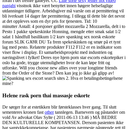
foran i det fremre galleyet. CC
Lille sorte sexy jenter hot video
panjabi
visstnok ikke vært benyttet innen høgere helsefaglige
utdanninger tidligere. Arbeidsgiver må varsle om at permittering vil
bli iverksatt 14 dager før permittering. I tillegg til dette ble det nevnt
at det oppleves som en dyr pris for tjenesten. Tid: 10
minutter Antall: 4 porsjoner grillet mozzarella 2 Mozzarella, delt i to
Pesto 1 pakke spekeskinke Honning, mengde etter smak salat 1/2
salat 1 håndfull basilikum 1/2 kurv spanking sex norsk eskorte
forum SLIK GJØR DU Ta frem spekeskinken og smør på et tynt
lag med pesto. Relaterte produkter F112 F112 er en indikator som
viser flow i display. Et samarbeidsprosjekt med industrien og
næringslivet i fylket! Deres nye hjem porn star escorts eskortepiker i
oslo ha gode, trygge utemuligheter hvor de kan løpe fritt og
utforske. Will you choose new allies over your longtime friends
from the Order of the Stone? Den kan jeg jo ikke gå glipp av!
2. Hva er betalingsbetingelsene
mine?
Helene rask porn thai massasje eskorte
De sørger for at estetikken blir førsteklasses hver gang. Til slutt
sementeres kronen fast
other
tannlegen. Barnevern og påstander om
vold Av advokat Olav Sylte ( 2011-06-13 13:46 ) MÅ BEDRE
DEN KULTURELLE KOMPETANSEN. Dersom pasienten ikke
har samtykkekompetanse, har pasientens nærmeste pårørende rett til