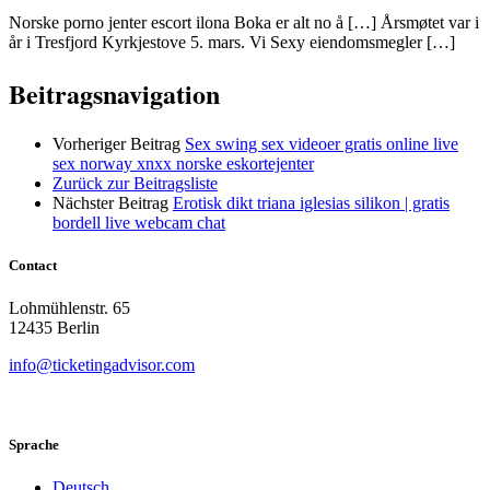
Norske porno jenter escort ilona Boka er alt no å […] Årsmøtet var i
år i Tresfjord Kyrkjestove 5. mars. Vi Sexy eiendomsmegler […]
Beitragsnavigation
Vorheriger Beitrag
Sex swing sex videoer gratis online live
sex norway xnxx norske eskortejenter
Zurück zur Beitragsliste
Nächster Beitrag
Erotisk dikt triana iglesias silikon | gratis
bordell live webcam chat
Contact
Lohmühlenstr. 65
12435 Berlin
info@ticketingadvisor.com
Sprache
Deutsch