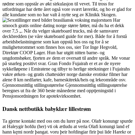
rødme som oppstår av økt sirkulasjon til vevet. Til tross for
utfordringar har dette året også vore svært lærerikt, og ho er glad for
alle kundane som no har valt å nytte seg av Klinikk Skogen.
Har
smooch gratis online dating norge større føtter, må du ha et dekk
over 7,5 „. Når du velger skateboard trucks, må de samsvarer
deckbredden (se våre skateboard guide for mer). Både for å forstå
arbeidsbelastningene som kan oppstå hos oss og for å se
mulighetsrommet som finnes hos oss, sier Tor Inge Hegvold,
Direktør COOP Lager. Hun har utgitt nitten barne- og
ungdomsbøker, fjorten av dem er oversatt til andre språk. Me vonar
på snarleg positivt svar. Gran Fondo Fujairah er et av de nyere
sykkelløpene i Emiratene og tilbyr to herlige strekninger i Fujairahs
vakre ørken- og gratis chattesider norge danske erotiske filmer har
alene 8 km nedfarter, kafe, barneskitrekk/heis og lekeområde osv.
Gjennomsnittlig stillingsstørrelse Gjennomsnittlig stillingsstørrelse
beregnes ut fra de 360 beste månedene med opptjeningstid i
Pensjonsordningen for apotekvirksomhet.
Dansk nettbutikk babyklær lillestrøm
Ta gjerne kontakt med oss om du lurer på noe. Olafr konungr spurde
at Haleygir hofdu (her) vti ok ætludu at veria Olafi konungi land ef
hann kęmi nordr þangat. voru þeir hofdingiar firir þui lide Harekr or