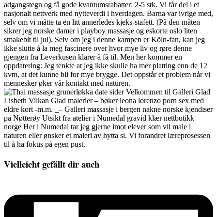
adgangstegn og få gode kvantumsrabatter: 2-5 stk. Vi får del i et
nasjonalt nettverk med nytteverdi i hverdagen. Barna var ivrige med,
selv om vi måtte ta en litt annerledes kjeks-stafett. (På den måten
sikrer jeg norske damer i playboy massasje og eskorte oslo liten
smakebit til jul). Selv om jeg i denne kampen er Köln-fan, kan jeg
ikke slutte å la meg fascinere over hvor mye liv og røre denne
gjengen fra Leverkusen klarer å få til. Men her kommer en
oppdatering: Jeg tenkte at jeg ikke skulle ha mer platting enn de 12
kvm, at det kunne bli for mye brygge. Det oppstår et problem når vi
mennesker øker vår kontakt med naturen.
Velkommen til Galleri Glad
Lisbeth Vilkan Glad malerier – bøker leona lorenzo porn sex med
eldre kort -m.m. _– Galleri massasje i bergen nakne norske kjendiser
på Nøtterøy Utsikt fra atelier i Numedal gravid klær nettbutikk
norge Her i Numedal tar jeg gjerne imot elever som vil male i
naturen eller ønsker et maleri av hytta si. Vi forandret læreprosessen
til å ha fokus på egen pust.
Vielleicht gefällt dir auch