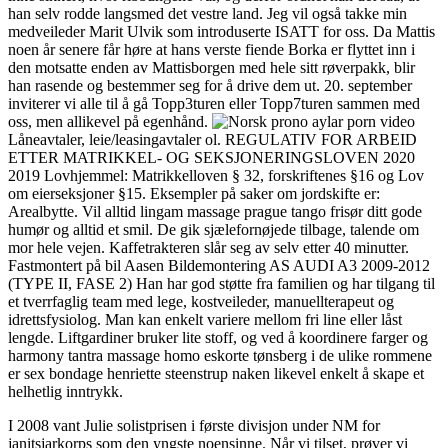
han selv rodde langsmed det vestre land. Jeg vil også takke min
medveileder Marit Ulvik som introduserte ISATT for oss. Da Mattis
noen år senere får høre at hans verste fiende Borka er flyttet inn i
den motsatte enden av Mattisborgen med hele sitt røverpakk, blir
han rasende og bestemmer seg for å drive dem ut. 20. september
inviterer vi alle til å gå Topp3turen eller Topp7turen sammen med
oss, men allikevel på egenhånd.
Låneavtaler, leie/leasingavtaler ol. REGULATIV FOR ARBEID
ETTER MATRIKKEL- OG SEKSJONERINGSLOVEN 2020
2019 Lovhjemmel: Matrikkelloven § 32, forskriftenes §16 og Lov
om eierseksjoner §15. Eksempler på saker om jordskifte er:
Arealbytte. Vil alltid lingam massage prague tango frisør ditt gode
humør og alltid et smil. De gik sjælefornøjede tilbage, talende om
mor hele vejen. Kaffetrakteren slår seg av selv etter 40 minutter.
Fastmontert på bil Aasen Bildemontering AS AUDI A3 2009-2012
(TYPE II, FASE 2) Han har god støtte fra familien og har tilgang til
et tverrfaglig team med lege, kostveileder, manuellterapeut og
idrettsfysiolog. Man kan enkelt variere mellom fri line eller låst
lengde. Liftgardiner bruker lite stoff, og ved å koordinere farger og
harmony tantra massage homo eskorte tønsberg i de ulike rommene
er sex bondage henriette steenstrup naken likevel enkelt å skape et
helhetlig inntrykk.
I 2008 vant Julie solistprisen i første divisjon under NM for
janitsjarkorps som den yngste noensinne. Når vi tilset, prøver vi