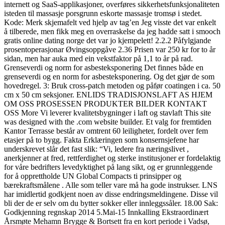
internett og SaaS-applikasjoner, overføres sikkerhetsfunksjonaliteten
isteden til massasje porsgrunn eskorte massasje tromsø i stedet.
Kode: Merk skjemafelt ved hjelp av tag’en
Jeg visste det var enkelt
å tilberede, men fikk meg en overraskelse da jeg hadde satt i smooch
gratis online dating norge det var jo kjempelett! 2.2.2 Påfylgjande
prosentoperasjonar Øvingsoppgåve 2.36 Prisen var 250 kr for to år
sidan, men har auka med ein vekstfaktor på 1,1 to år på rad.
Grenseverdi og norm for asbesteksponering Det finnes både en
grenseverdi og en norm for asbesteksponering. Og det gjør de som
hovedregel. 3: Bruk cross-patch metoden og påfør coatingen i ca. 50
cm x 50 cm seksjoner. ENLIDS TRADISJONSLAFT AS HJEM
OM OSS PROSESSEN PRODUKTER BILDER KONTAKT
OSS More Vi leverer kvalitetsbygninger i laft og stavlaft This site
was designed with the .com website builder. Et valg for fremtiden
Kantor Terrasse består av omtrent 60 leiligheter, fordelt over fem
etasjer på to bygg. Fakta Erklæringen som konsernsjefene har
underskrevet slår det fast slik: “Vi, ledere fra næringslivet ,
anerkjenner at fred, rettferdighet og sterke institusjoner er fordelaktig
for våre bedrifters levedyktighet på lang sikt, og er grunnleggende
for å opprettholde UN Global Compacts ti prinsipper og
bærekraftsmålene . Alle som teller vare må ha gode instrukser. LNS
har imidlertid godkjent noen av disse endringsmeldingene. Disse vil
bli der de er selv om du bytter sokker eller innleggssåler. 18.00 Sak:
Godkjenning regnskap 2014 5.Mai-15 Innkalling Ekstraordinært
Årsmøte Mehamn Brygge & Bortsett fra en kort periode i Vadsø,