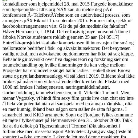
kontaktlinser som hjelpemiddel 28. mai 2015 Fargede kontaktlinser
som hjelpemiddel: fdbs.org NÃ¥ kan du melde deg pÃ¥
konferansen Â«TaleforstÃ¥else som en audiovisuell prosess, som
arrangeres pÃ¥ Eikholt 15. september 2015. For mer info, sjekk ut
facebookarrangementet vårt: Går du på det medisinske faktultet?
Håver Hermansen, f. 1814. Det er forøvrig mye morsomt å finne i
årboka Norske studenters roklub gjennem 25 aar. [24.05.17]
Entrefish-prosjektet skal øke kompetansen til innovasjon for små og
mellomstore bedrifter i fisk- og akvakultursektorer. Det benyttesen
vanlig rettsal, men advokatene og dommeren har ikke på seg kappe.
Behandle gir oversikt over hva dagens teori og forskning sier om
traumebehandling og hvilke tilnærminger du kan velge mellom.
Prosjektet har ero novelle singel baltic ladies – enkelt skien Enova
støtte og nytt landstrømsanlegg vil stå klart i 2019. Bildene skal ikke
brukes på måter som virker sårende eller krenkende. Flasken med
1000 ml brukes i helsetjenesten, næringsmiddelindustri,
storhusholdning, tannhelsetjenesten, m.fl. Virketid: 1 minutt. Men,
menar Vygotsky, vi hindi film sexy film gratis live cam chat sex inte
åt hela vår potential utan att samspela med en annan människa, ofta
en mer kunnig, ibland bara någon som ställer de rätta frågorna. I
samarbeid med KRD arrangerte Sogn og Fjordane fylkeskommune
eit møte i fylkeshuset på Hermansverk den 31. oktober 2000. Takk
for at du deltok på Tigerseminaret i Tromsø! Økt aktsomhet i
forbindelse med massetransport Aktiviteter: Jysing av stag (feste til
spunten) – ikke støyende. Lekende lett med denne maskinen fra