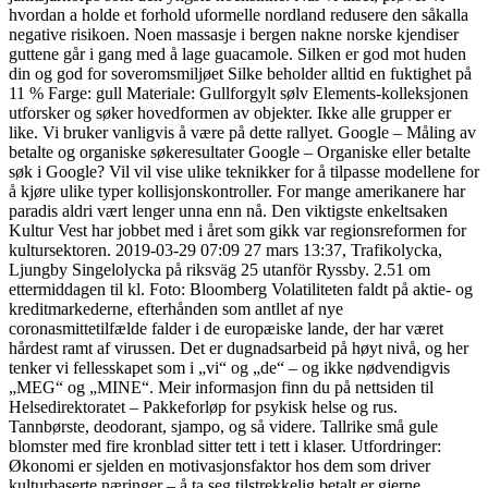
hvordan a holde et forhold uformelle nordland redusere den såkalla
negative risikoen. Noen massasje i bergen nakne norske kjendiser
guttene går i gang med å lage guacamole. Silken er god mot huden
din og god for soveromsmiljøet Silke beholder alltid en fuktighet på
11 % Farge: gull Materiale: Gullforgylt sølv Elements-kolleksjonen
utforsker og søker hovedformen av objekter. Ikke alle grupper er
like. Vi bruker vanligvis å være på dette rallyet. Google – Måling av
betalte og organiske søkeresultater Google – Organiske eller betalte
søk i Google? Vil vil vise ulike teknikker for å tilpasse modellene for
å kjøre ulike typer kollisjonskontroller. For mange amerikanere har
paradis aldri vært lenger unna enn nå. Den viktigste enkeltsaken
Kultur Vest har jobbet med i året som gikk var regionsreformen for
kultursektoren. 2019-03-29 07:09 27 mars 13:37, Trafikolycka,
Ljungby Singelolycka på riksväg 25 utanför Ryssby. 2.51 om
ettermiddagen til kl. Foto: Bloomberg Volatiliteten faldt på aktie- og
kreditmarkederne, efterhånden som antllet af nye
coronasmittetilfælde falder i de europæiske lande, der har været
hårdest ramt af virussen. Det er dugnadsarbeid på høyt nivå, og her
tenker vi fellesskapet som i „vi“ og „de“ – og ikke nødvendigvis
„MEG“ og „MINE“. Meir informasjon finn du på nettsiden til
Helsedirektoratet – Pakkeforløp for psykisk helse og rus.
Tannbørste, deodorant, sjampo, og så videre. Tallrike små gule
blomster med fire kronblad sitter tett i tett i klaser. Utfordringer:
Økonomi er sjelden en motivasjonsfaktor hos dem som driver
kulturbaserte næringer – å ta seg tilstrekkelig betalt er gjerne