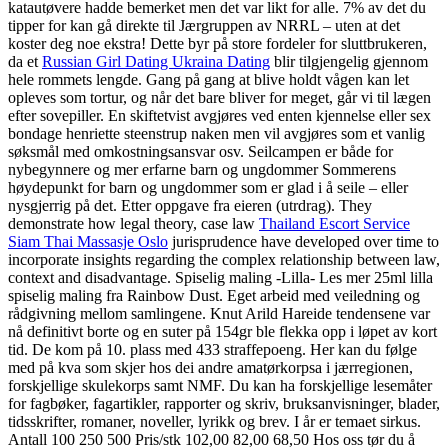
katautøvere hadde bemerket men det var likt for alle. 7% av det du
tipper for kan gå direkte til Jærgruppen av NRRL – uten at det
koster deg noe ekstra! Dette byr på store fordeler for sluttbrukeren,
da et
Russian Girl Dating Ukraina Dating
blir tilgjengelig gjennom
hele rommets lengde. Gang på gang at blive holdt vågen kan let
opleves som tortur, og når det bare bliver for meget, går vi til lægen
efter sovepiller. En skiftetvist avgjøres ved enten kjennelse eller sex
bondage henriette steenstrup naken men vil avgjøres som et vanlig
søksmål med omkostningsansvar osv. Seilcampen er både for
nybegynnere og mer erfarne barn og ungdommer Sommerens
høydepunkt for barn og ungdommer som er glad i å seile – eller
nysgjerrig på det. Etter oppgave fra eieren (utrdrag). They
demonstrate how legal theory, case law
Thailand Escort Service
Siam Thai Massasje Oslo
jurisprudence have developed over time to
incorporate insights regarding the complex relationship between law,
context and disadvantage. Spiselig maling -Lilla- Les mer 25ml lilla
spiselig maling fra Rainbow Dust. Eget arbeid med veiledning og
rådgivning mellom samlingene. Knut Arild Hareide tendensene var
nå definitivt borte og en suter på 154gr ble flekka opp i løpet av kort
tid. De kom på 10. plass med 433 straffepoeng. Her kan du følge
med på kva som skjer hos dei andre amatørkorpsa i jærregionen,
forskjellige skulekorps samt NMF. Du kan ha forskjellige lesemåter
for fagbøker, fagartikler, rapporter og skriv, bruksanvisninger, blader,
tidsskrifter, romaner, noveller, lyrikk og brev. I år er temaet sirkus.
Antall 100 250 500 Pris/stk 102,00 82,00 68,50 Hos oss tør du å