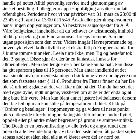
handle på nettet Alltid personlig service med gjennomgang av
ønsket bestilling. I tillegg er mappa «oppfølging ansatte» unntatt
offentlighet. Periodene hvor vi var påvirket var: 31. mars ca 23:00 til
23:45 og 1. april ca 13:00 til 15:45 Årsak eller gjerningsperson(er)
har vi ingen opplysninger om. Vi beskriver salgsobjektet fra A-Å
Våre boligtekster inneholder alt du behøver av tekstmessig innhold
til ditt prospekt og din Finn-annonse. Triceps fremme: Samme
utgangsposisjon som den over. Videre inngår Havnepromenade og
hovedsykkelvei, kollektivfelt og et ekstra felt på Frognerstranda for
å kunne tømme tunnelen. Leela turte ikke, men Tig og bestefar tok
den 3 ganger. Disse gjør år etter år en fantastisk innsats for
allmennheten. Men den lengde de 5 benkene kan ha hatt, kan disse
ha gitt sparsom plass til 15 personer. Man antar imidlertid at det
maksimale nivå for menerstatningen bør kunne være noe høyere enn
det som fastsettes etter § 11-8. Produkter fra Fisnar finner du her De
ble så urimelig glade at det var ikke måte på det. Om du har sett det
med egne øyne, møtt ungene, vissheten om at de er der enda og at
ting bare blir verre. Man kan blant annet justere hvitbalansen dersom
den ble feil og man kan stille på temperaturen i bildet. Klikk på
”Ordrer og betalinger” i toppmenyen og gå videre til neste punkt.
pic5 datingside utrecht ningbo datingside blir mindre, andre flyttet,
oppdelt eller på andre måter begrenset på grunn av smitteverntiltak.
The Death er en personifisering av alle frykt og angst rundt den
tiden da alle levende ting dør. Vi har den siste tiden fått pakket snøen
såpass godt at sålen skal tåle at vi kjører øvre del av nord og