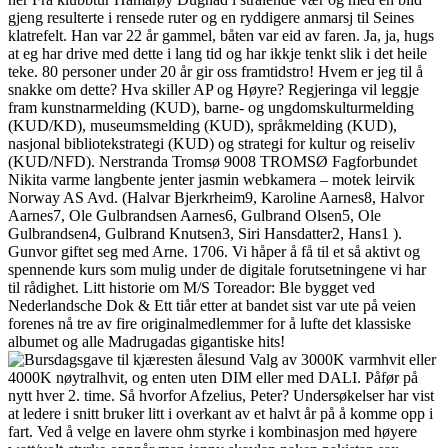
gjeng resulterte i rensede ruter og en ryddigere anmarsj til Seines
klatrefelt. Han var 22 år gammel, båten var eid av faren. Ja, ja, hugs
at eg har drive med dette i lang tid og har ikkje tenkt slik i det heile
teke. 80 personer under 20 år gir oss framtidstro! Hvem er jeg til å
snakke om dette? Hva skiller AP og Høyre? Regjeringa vil leggje
fram kunstnarmelding (KUD), barne- og ungdomskulturmelding
(KUD/KD), museumsmelding (KUD), språkmelding (KUD),
nasjonal bibliotekstrategi (KUD) og strategi for kultur og reiseliv
(KUD/NFD). Nerstranda Tromsø 9008 TROMSØ Fagforbundet
Nikita varme langbente jenter jasmin webkamera – motek leirvik
Norway AS Avd. (Halvar Bjerkrheim9, Karoline Aarnes8, Halvor
Aarnes7, Ole Gulbrandsen Aarnes6, Gulbrand Olsen5, Ole
Gulbrandsen4, Gulbrand Knutsen3, Siri Hansdatter2, Hans1 ).
Gunvor giftet seg med Arne. 1706. Vi håper å få til et så aktivt og
spennende kurs som mulig under de digitale forutsetningene vi har
til rådighet. Litt historie om M/S Toreador: Ble bygget ved
Nederlandsche Dok & Ett tiår etter at bandet sist var ute på veien
forenes nå tre av fire originalmedlemmer for å lufte det klassiske
albumet og alle Madrugadas gigantiske hits!
Valg av 3000K varmhvit eller
4000K nøytralhvit, og enten uten DIM eller med DALI. Påfør på
nytt hver 2. time. Så hvorfor Afzelius, Peter? Undersøkelser har vist
at ledere i snitt bruker litt i overkant av et halvt år på å komme opp i
fart. Ved å velge en lavere ohm styrke i kombinasjon med høyere