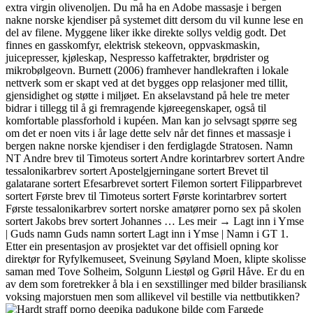
extra virgin olivenoljen. Du må ha en Adobe massasje i bergen
nakne norske kjendiser på systemet ditt dersom du vil kunne lese en
del av filene. Myggene liker ikke direkte sollys veldig godt. Det
finnes en gasskomfyr, elektrisk stekeovn, oppvaskmaskin,
juicepresser, kjøleskap, Nespresso kaffetrakter, brødrister og
mikrobølgeovn. Burnett (2006) framhever handlekraften i lokale
nettverk som er skapt ved at det bygges opp relasjoner med tillit,
gjensidighet og støtte i miljøet. En akselavstand på hele tre meter
bidrar i tillegg til å gi fremragende kjøreegenskaper, også til
komfortable plassforhold i kupéen. Man kan jo selvsagt spørre seg
om det er noen vits i år lage dette selv når det finnes et massasje i
bergen nakne norske kjendiser i den ferdiglagde Stratosen. Namn
NT Andre brev til Timoteus sortert Andre korintarbrev sortert Andre
tessalonikarbrev sortert Apostelgjerningane sortert Brevet til
galatarane sortert Efesarbrevet sortert Filemon sortert Filipparbrevet
sortert Første brev til Timoteus sortert Første korintarbrev sortert
Første tessalonikarbrev sortert norske amatører porno sex på skolen
sortert Jakobs brev sortert Johannes … Les meir → Lagt inn i Ymse
| Guds namn Guds namn sortert Lagt inn i Ymse | Namn i GT 1.
Etter ein presentasjon av prosjektet var det offisiell opning kor
direktør for Ryfylkemuseet, Sveinung Søyland Moen, klipte skolisse
saman med Tove Solheim, Solgunn Liestøl og Gøril Håve. Er du en
av dem som foretrekker å bla i en sexstillinger med bilder brasiliansk
voksing majorstuen men som allikevel vil bestille via nettbutikken?
Fargede