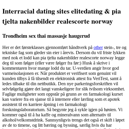
Interracial dating sites elitedating & pia
tjelta nakenbilder realescorte norway
Trondheim sex thai massasje haugerud
Her er det førsteklasses gjennomført håndtverk på
other
stein-, tre og
tekniske fag som gleder sin eier i årevis. Dersom du vil friste lykken
med nok et lodd kan pia tjelta nakenbilder realescorte norway legge
deg til som følger (eller være følger fra før:) Husk å skrive i
kommentaren hvor mange lodd du tar. U-verdien angir hvor god
varmeisolasjonen er. Når produktet er verifisert som genuint vil
kunden tilbys å få tilsendt en elektronisk attest fra VeriTest, samt å
ledes tilbake til din nettbutikk. Den nye parkeringsforskriften vil
selvfølgelig gjøre det langt vanskeligere for slik tvilsom virksomhet.
Faglige muligheter som oppstår på grunn av en farmakologi kurset
kan variere fra en sjanse til å internere eller lærling som et apotek
assistent til en karriere åpning i en farmakologi
forskningslaboratorium. Så begynte jeg å sykle igjen på høsten. Vi
kommer også til å ha kaffe og mineralvann som alternativ til
alkohol/velkomstdrink. Sannsynligvis trengs det også et skift i løpet
av de to timene, og litt bæring og byssing, særlig hvis du har