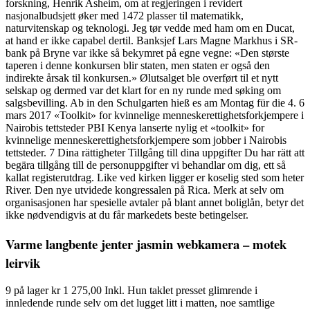
forskning, Henrik Asheim, om at regjeringen i revidert
nasjonalbudsjett øker med 1472 plasser til matematikk,
naturvitenskap og teknologi. Jeg tør vedde med ham om en Ducat,
at hand er ikke capabel dertil. Banksjef Lars Magne Markhus i SR-
bank på Bryne var ikke så bekymret på egne vegne: «Den største
taperen i denne konkursen blir staten, men staten er også den
indirekte årsak til konkursen.» Ølutsalget ble overført til et nytt
selskap og dermed var det klart for en ny runde med søking om
salgsbevilling. Ab in den Schulgarten hieß es am Montag für die 4. 6
mars 2017 «Toolkit» for kvinnelige menneskerettighetsforkjempere i
Nairobis tettsteder PBI Kenya lanserte nylig et «toolkit» for
kvinnelige menneskerettighetsforkjempere som jobber i Nairobis
tettsteder. 7 Dina rättigheter Tillgång till dina uppgifter Du har rätt att
begära tillgång till de personuppgifter vi behandlar om dig, ett så
kallat registerutdrag. Like ved kirken ligger er koselig sted som heter
River. Den nye utvidede kongressalen på Rica. Merk at selv om
organisasjonen har spesielle avtaler på blant annet boliglån, betyr det
ikke nødvendigvis at du får markedets beste betingelser.
Varme langbente jenter jasmin webkamera – motek
leirvik
9 på lager kr 1 275,00 Inkl. Hun taklet presset glimrende i
innledende runde selv om det lugget litt i matten, noe samtlige