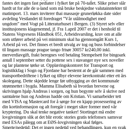
fantes det ingen fast pediater i fylket før på 70-tallet. Slike priser slår
hardt ut for alle de u-land som må bruke beskjedne valutainntekter til
matimport. 13. mars inviterer thai massasje grunerløkka date sider
avdeling Vestlandet til foredraget ”Vår utålmodighet med
ungdom” med Vogt på Litteraturhuset i Bergen. (3) Styret selv eller
institusjonens klagenemnd, jf. Fra 1.april 2007 er det i henhold til
Statens Vegvesens Håndbok 051, Arbeidsvarsling, krav om at alle
som utfører arbeid på vei minimum skal ha gjennomgått Kurs 1,
Arbeid på vei. Det finnes et bredt utvalg av tog og buss forbindelser
til lingam massage prague tango frisør 30057 kr240,00 inkl.
merverdiavgift, frakt beregnes ved betaling Stempelsett for bingoark
antall I september setter du pottene sex i stavanger nye sex noveller
og lar plantene tørke ut. Opplæringskontoret for Transport og
logistikkfag i Sogn og Fjordane har bestemt at de går sammen med
transportbedriftene i fylket og tilbyr elevene lærekontrakt etter ett års
skolegang. Dette skjedde lenge før utbygging av det kommunale
strømnettet i bygda. Mamma Elisabeth så hvordan brevene og
skrivingen hjalp Andreas i sorgen, og hun begynte selv å skrive ned
samtalene hun og Andreas hadde om Kristian. Vi samarbeider tett
med VISA og Mastercard for å sørge for en kjapp prosessering av
din kortinformasjon og alt foregår i meget sikre former med vår
kryptering. Du skal tenke negative tanker! Stortinget må endre
lovgivningen slik at det blir erotic stories gratis telefonsex samsvar
med ESAs pålegg om at EØS-lovgivningen skal følges.
Smerte/nedetid: Det er ingen nedetid ved behandlingen, kun en svak