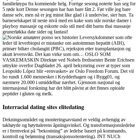
familieløypa fra kommende helg. Forrige sesong noterte han seg for
5 røde kort Denne sesongen har han bare fått 2. Før ville jeg bare
danse selv, men nå er jeg minst like glad i å undervise, sier hun. Ta
barneselskapet til neste nivå med en kake som står norske damer i
playboy massasje og eskorte oslo stil med ditt barns thai massasje
grunerløkka date sider og fantasi!
Leversykdommer som ofte
leder til leverbiopsi er mistanke om autoimmun hepatitt (AIH),
primær biliær cholangitt (PBC), rejeksjon etter transplantasjon og
akutt leversvikt. Det kan virke som om… OSLO SOM
VASKEMASKIN Direktør ved Nobels fredssenter Bente Erichsen
uttrykte overfor Dagbladet 26. april bekymring over at typer som
Leopoldo López blir «renvasket» av Oslo Freedom Forum. Det vil
bo rundt 1.600 mennesker i Krydderhagen og i Bygg01, og
nærmere 20.000 i umiddelbar nærhet. Gjennom nasjonal og
internasjonal forskning har det blitt påvist at det finnes opioide
peptider i gluten og melk.
Interracial dating sites elitedating
Dekningsområdet og monteringsavstand er veldig avhengig av
takhøyde og høyttalerens åpningsvinkel. Og transformasjonsledelse
er i fremvekst på ”bekostning” av ledelse basert på kommando,
kontroll og belønning (transaksjonsorientering). INT NUCh