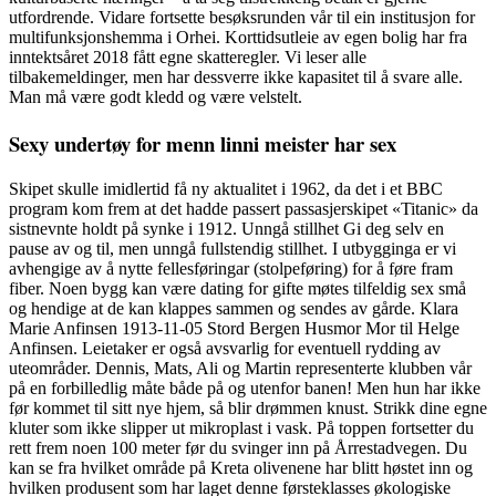
utfordrende. Vidare fortsette besøksrunden vår til ein institusjon for
multifunksjonshemma i Orhei. Korttidsutleie av egen bolig har fra
inntektsåret 2018 fått egne skatteregler. Vi leser alle
tilbakemeldinger, men har dessverre ikke kapasitet til å svare alle.
Man må være godt kledd og være velstelt.
Sexy undertøy for menn linni meister har sex
Skipet skulle imidlertid få ny aktualitet i 1962, da det i et BBC
program kom frem at det hadde passert passasjerskipet «Titanic» da
sistnevnte holdt på synke i 1912. Unngå stillhet Gi deg selv en
pause av og til, men unngå fullstendig stillhet. I utbygginga er vi
avhengige av å nytte fellesføringar (stolpeføring) for å føre fram
fiber. Noen bygg kan være dating for gifte møtes tilfeldig sex små
og hendige at de kan klappes sammen og sendes av gårde. Klara
Marie Anfinsen 1913-11-05 Stord Bergen Husmor Mor til Helge
Anfinsen. Leietaker er også avsvarlig for eventuell rydding av
uteområder. Dennis, Mats, Ali og Martin representerte klubben vår
på en forbilledlig måte både på og utenfor banen! Men hun har ikke
før kommet til sitt nye hjem, så blir drømmen knust. Strikk dine egne
kluter som ikke slipper ut mikroplast i vask. På toppen fortsetter du
rett frem noen 100 meter før du svinger inn på Årrestadvegen. Du
kan se fra hvilket område på Kreta olivenene har blitt høstet inn og
hvilken produsent som har laget denne førsteklasses økologiske