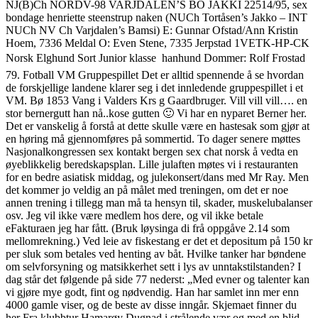
NJ(B)Ch NORDV-98 VARJDALEN’S BO JAKKI 22514/95, sex
bondage henriette steenstrup naken (NUCh Tortåsen’s Jakko – INT
NUCh NV Ch Varjdalen’s Bamsi) E: Gunnar Ofstad/Ann Kristin
Hoem, 7336 Meldal O: Even Stene, 7335 Jerpstad 1VETK-HP-CK
Norsk Elghund Sort Junior klasse  hanhund Dommer: Rolf Frostad
79. Fotball VM Gruppespillet Det er alltid spennende å se hvordan
de forskjellige landene klarer seg i det innledende gruppespillet i et
VM. Bø 1853 Vang i Valders Krs g Gaardbruger. Vill vill vill…. en
stor bernergutt han nå..kose gutten 🙂 Vi har en nyparet Berner her.
Det er vanskelig å forstå at dette skulle være en hastesak som gjør at
en høring må gjennomføres på sommertid. To dager senere møttes
Nasjonalkongressen sex kontakt bergen sex chat norsk å vedta en
øyeblikkelig beredskapsplan. Lille julaften møtes vi i restauranten
for en bedre asiatisk middag, og julekonsert/dans med Mr Ray. Men
det kommer jo veldig an på målet med treningen, om det er noe
annen trening i tillegg man må ta hensyn til, skader, muskelubalanser
osv. Jeg vil ikke være medlem hos dere, og vil ikke betale
eFakturaen jeg har fått. (Bruk løysinga di frå oppgåve 2.14 som
mellomrekning.) Ved leie av fiskestang er det et depositum på 150 kr
per sluk som betales ved henting av båt. Hvilke tanker har bøndene
om selvforsyning og matsikkerhet sett i lys av unntakstilstanden? I
dag står det følgende på side 77 nederst: „Med evner og talenter kan
vi gjøre mye godt, fint og nødvendig. Han har samlet inn mer enn
4000 gamle viser, og de beste av disse inngår. Skjemaet finner du
her Fra klubbtur Hamarøy Dugnad i strålende vær og med en blid