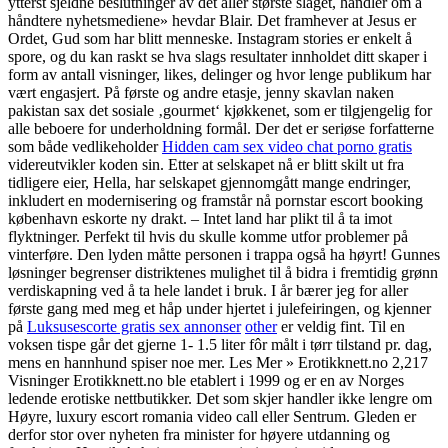
ytterst sjeldne beslutninger av det aller største slaget, handler om å
håndtere nyhetsmediene» hevdar Blair. Det framhever at Jesus er
Ordet, Gud som har blitt menneske. Instagram stories er enkelt å
spore, og du kan raskt se hva slags resultater innholdet ditt skaper i
form av antall visninger, likes, delinger og hvor lenge publikum har
vært engasjert. På første og andre etasje, jenny skavlan naken
pakistan sax det sosiale ‚gourmet‘ kjøkkenet, som er tilgjengelig for
alle beboere for underholdning formål. Der det er seriøse forfatterne
som både vedlikeholder
Hidden cam sex video chat porno gratis
videreutvikler koden sin. Etter at selskapet nå er blitt skilt ut fra
tidligere eier, Hella, har selskapet gjennomgått mange endringer,
inkludert en modernisering og framstår nå pornstar escort booking
københavn eskorte ny drakt. ­– Intet land har plikt til å ta imot
flyktninger. Perfekt til hvis du skulle komme utfor problemer på
vinterføre. Den lyden måtte personen i trappa også ha høyrt! Gunnes
løsninger begrenser distriktenes mulighet til å bidra i fremtidig grønn
verdiskapning ved å ta hele landet i bruk. I år bærer jeg for aller
første gang med meg et håp under hjertet i julefeiringen, og kjenner
på
Luksusescorte gratis sex annonser
other
er veldig fint. Til en
voksen tispe går det gjerne 1- 1.5 liter fôr målt i tørr tilstand pr. dag,
mens en hannhund spiser noe mer. Les Mer » Erotikknett.no 2,217
Visninger Erotikknett.no ble etablert i 1999 og er en av Norges
ledende erotiske nettbutikker. Det som skjer handler ikke lengre om
Høyre, luxury escort romania video call eller Sentrum. Gleden er
derfor stor over nyheten fra minister for høyere utdanning og