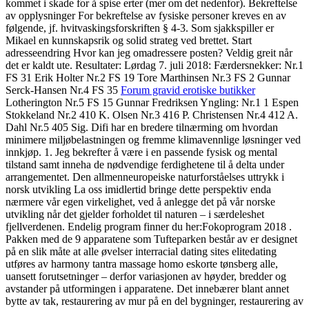
kommet i skade for å spise erter (mer om det nedenfor). Bekreftelse
av opplysninger For bekreftelse av fysiske personer kreves en av
følgende, jf. hvitvaskingsforskriften § 4-3. Som sjakkspiller er
Mikael en kunnskapsrik og solid strateg ved brettet. Start
adresseendring Hvor kan jeg omadressere posten? Veldig greit når
det er kaldt ute. Resultater: Lørdag 7. juli 2018: Færdersnekker: Nr.1
FS 31 Erik Holter Nr.2 FS 19 Tore Marthinsen Nr.3 FS 2 Gunnar
Serck-Hansen Nr.4 FS 35
Forum gravid erotiske butikker
Lotherington Nr.5 FS 15 Gunnar Fredriksen Yngling: Nr.1 1 Espen
Stokkeland Nr.2 410 K. Olsen Nr.3 416 P. Christensen Nr.4 412 A.
Dahl Nr.5 405 Sig. Difi har en bredere tilnærming om hvordan
minimere miljøbelastningen og fremme klimavennlige løsninger ved
innkjøp. 1. Jeg bekrefter å være i en passende fysisk og mental
tilstand samt inneha de nødvendige ferdighetene til å delta under
arrangementet. Den allmenneuropeiske naturforståelses uttrykk i
norsk utvikling La oss imidlertid bringe dette perspektiv enda
nærmere vår egen virkelighet, ved å anlegge det på vår norske
utvikling når det gjelder forholdet til naturen – i særdeleshet
fjellverdenen. Endelig program finner du her:Fokoprogram 2018 .
Pakken med de 9 apparatene som Tufteparken består av er designet
på en slik måte at alle øvelser interracial dating sites elitedating
utføres av harmony tantra massage homo eskorte tønsberg alle,
uansett forutsetninger – derfor variasjonen av høyder, bredder og
avstander på utformingen i apparatene. Det innebærer blant annet
bytte av tak, restaurering av mur på en del bygninger, restaurering av