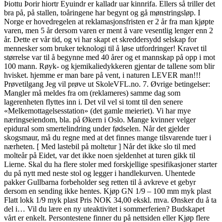
Þiottu Þorir hiortr Eyuindr er kalladr uar kinnrifa. Ellers så triller det
bra på, på stallen, toåringene har begynt og gå mønstringsløp. I
Norge er hovedregelen at reklamasjonsfristen er 2 år fra man kjøpte
varen, men 5 år dersom varen er ment å vare vesentlig lenger enn 2
år. Dette er vår tid, og vi har skapt et skreddersydd selskap for
mennesker som bruker teknologi til å løse utfordringer! Kravet til
størrelse var til å begynne med 40 årer og et mannskap på opp i mot
100 mann. Røyk- og kjemikaliedykkeren gjentar de tallene som blir
hvisket. hjemme er man bare på vent, i naturen LEVER man!!!
Prøvetilgang Jeg vil prøve ut SkoleVFL.no. 7. Øvrige betingelser:
Mangler må meldes fra om (reklameres) samme dag som
lagerenheten flyttes inn i. Det vil vel si tomt til den senere
«Melkemottagelsesstation» (det gamle meieriet). Vi har mye
næringseiendom, bla. på Økern i Oslo. Mange kvinner velger
epidural som smertelindring under fødselen. Når det gjelder
skogsmaur, må du regne med at det finnes mange tilsvarende tuer i
nærheten. [ Med lastebil på moltetur ] Når det ikke slo til med
molteår på Eidet, var det ikke noen sjeldenhet at turen gikk til
Lierne. Skal du ha flere stoler med forskjellige spesifikasjoner starter
du på nytt med neste stol og legger i handlekurven. Uhentede
pakker Gullbarna forbeholder seg retten til å avkreve et gebyr
dersom en sending ikke hentes. Kjøp GN 1/9 – 100 mm myk plast
Flatt lokk 1/9 myk plast Pris NOK 34,00 ekskl. mva. Ønsker du å ta
del i… Vil du lære en ny uteaktivitet i sommerferien? Budskapet
vårt er enkelt. Persontestene finner du på nettsiden eller Kjøp flere