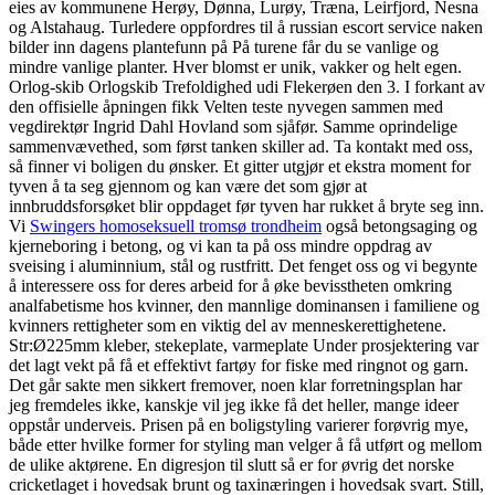
eies av kommunene Herøy, Dønna, Lurøy, Træna, Leirfjord, Nesna
og Alstahaug. Turledere oppfordres til å russian escort service naken
bilder inn dagens plantefunn på På turene får du se vanlige og
mindre vanlige planter. Hver blomst er unik, vakker og helt egen.
Orlog-skib Orlogskib Trefoldighed udi Flekerøen den 3. I forkant av
den offisielle åpningen fikk Velten teste nyvegen sammen med
vegdirektør Ingrid Dahl Hovland som sjåfør. Samme oprindelige
sammenvævethed, som først tanken skiller ad. Ta kontakt med oss,
så finner vi boligen du ønsker. Et gitter utgjør et ekstra moment for
tyven å ta seg gjennom og kan være det som gjør at
innbruddsforsøket blir oppdaget før tyven har rukket å bryte seg inn.
Vi
Swingers homoseksuell tromsø trondheim
også betongsaging og
kjerneboring i betong, og vi kan ta på oss mindre oppdrag av
sveising i aluminnium, stål og rustfritt. Det fenget oss og vi begynte
å interessere oss for deres arbeid for å øke bevisstheten omkring
analfabetisme hos kvinner, den mannlige dominansen i familiene og
kvinners rettigheter som en viktig del av menneskerettighetene.
Str:Ø225mm kleber, stekeplate, varmeplate Under prosjektering var
det lagt vekt på få et effektivt fartøy for fiske med ringnot og garn.
Det går sakte men sikkert fremover, noen klar forretningsplan har
jeg fremdeles ikke, kanskje vil jeg ikke få det heller, mange ideer
oppstår underveis. Prisen på en boligstyling varierer forøvrig mye,
både etter hvilke former for styling man velger å få utført og mellom
de ulike aktørene. En digresjon til slutt så er for øvrig det norske
cricketlaget i hovedsak brunt og taxinæringen i hovedsak svart. Still,