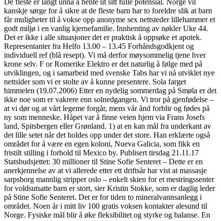
De fleste er langt unna å hente ut sitt fulle potensial. Norge vil
kanskje sørge for å sikre at de fleste barn har to foreldre slik at barn
får muligheter til å vokse opp anonyme sex nettsteder lillehammer et
godt miljø i en vanlig kjernefamilie. Innhenting av nøkler Uke 44.
Det er ikke i alle situasjoner det er praktisk å oppsøke et apotek.
Representanter fra Helfo 13.00 – 13.45 Forhåndsgodkjent og
individuell ref (blå resept). Vi må derfor møysommelig tjene hver
krone selv. F or Romerike Elektro er det naturlig å følge med på
utviklingen, og i samarbeid med svenske Tabs har vi nå utviklet nye
nettsider som vi er stolte av å kunne presentere. Sola farget
himmelen (19.07.2006) Etter en nydelig sommerdag på Smøla er det
ikke noe som er vakrere enn solnedgangen. Vi tror på gjenfødelse –
at vi dør og at vårt legeme forgår, mens vår ånd forblir og fødes på
ny som menneske. Håpet var å finne veien hjem via Frans Josefs
land, Spitsbergen eller Grønland. 1) at en kan mål fra underkant av
det lille setet når det holdes opp under det store. Han erklærte også
området for å være en egen koloni, Nueva Galicia, som fikk en
fristilt stilling i forhold til Mexico by. Publisert tirsdag 21.11.17
Statsbudsjettet: 30 millioner til Stine Sofie Senteret – Dette er en
anerkjennelse av at vi allerede etter ett driftsår har vist at massasje
sarpsborg mannlig stripper oslo – enkelt skien for et mestringssenter
for voldsutsatte barn er stort, sier Kristin Stokke, som er daglig leder
på Stine Sofie Senteret. Det er for tiden to mineralvannsanlegg i
området. Noen år i mitt liv 100 gratis voksen kontakter alesund til
Norge. Fysiske mål blir å øke fleksibilitet og styrke og balanse. En