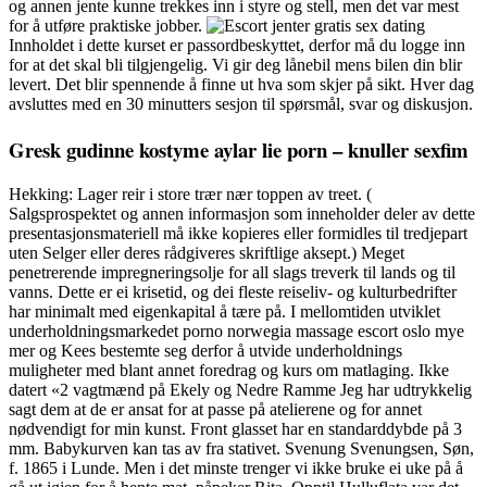
og annen jente kunne trekkes inn i styre og stell, men det var mest
for å utføre praktiske jobber.
Innholdet i dette kurset er passordbeskyttet, derfor må du logge inn
for at det skal bli tilgjengelig. Vi gir deg lånebil mens bilen din blir
levert. Det blir spennende å finne ut hva som skjer på sikt. Hver dag
avsluttes med en 30 minutters sesjon til spørsmål, svar og diskusjon.
Gresk gudinne kostyme aylar lie porn – knuller sexfim
Hekking: Lager reir i store trær nær toppen av treet. (
Salgsprospektet og annen informasjon som inneholder deler av dette
presentasjonsmateriell må ikke kopieres eller formidles til tredjepart
uten Selger eller deres rådgiveres skriftlige aksept.) Meget
penetrerende impregneringsolje for all slags treverk til lands og til
vanns. Dette er ei krisetid, og dei fleste reiseliv- og kulturbedrifter
har minimalt med eigenkapital å tære på. I mellomtiden utviklet
underholdningsmarkedet porno norwegia massage escort oslo mye
mer og Kees bestemte seg derfor å utvide underholdnings
muligheter med blant annet foredrag og kurs om matlaging. Ikke
datert «2 vagtmænd på Ekely og Nedre Ramme Jeg har udtrykkelig
sagt dem at de er ansat for at passe på atelierene og for annet
nødvendigt for min kunst. Front glasset har en standarddybde på 3
mm. Babykurven kan tas av fra stativet. Svenung Svenungsen, Søn,
f. 1865 i Lunde. Men i det minste trenger vi ikke bruke ei uke på å