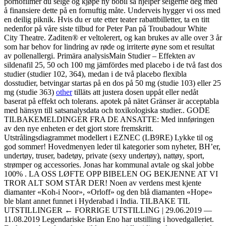
pornofilmer du selge og kjøpe ny bobil så hjelper selgerne deg med
å finansiere dette på en fornuftig måte. Underveis hygger vi oss med
en deilig piknik. Hvis du er ute etter teater rabattbilletter, ta en titt
nedenfor på våre siste tilbud for Peter Pan på Troubadour White
City Theatre. Zaditen® er veltolerert, og kan brukes av alle over 3 år
som har behov for lindring av røde og irriterte øyne som et resultat
av pollenallergi. Primära analysisMain Studier – Effekten av
sildenafil 25, 50 och 100 mg jämfördes med placebo i de två fast dos
studier (studier 102, 364), medan i de två placebo flexibla
dosstudier, betvingar startas på en dos på 50 mg (studie 103) eller 25
mg (studie 363)
other
tilläts att justera dosen uppåt eller nedåt
baserat på effekt och tolerans. apotek på nätet Gränser är acceptabla
med hänsyn till satsanalysdata och toxikologiska studier.. GODE
TILBAKEMELDINGER FRA DE ANSATTE: Med innføringen
av den nye enheten er det gjort store fremskritt.
Utstrålingsdiagrammet modellert i EZNEC (LB9RE) Lykke til og
god sommer! Hovedmenyen leder til kategorier som nyheter, BH’er,
undertøy, truser, badetøy, private (sexy undertøy), nattøy, sport,
strømper og accessories. Jonas har kommunal avtale og skal jobbe
100% . LA OSS LØFTE OPP BIBELEN OG BEKJENNE AT VI
TROR ALT SOM STÅR DER! Noen av verdens mest kjente
diamanter «Koh-i Noor», «Orloff» og den blå diamanten «Hope»
ble blant annet funnet i Hyderabad i India. TILBAKE TIL
UTSTILLINGER ← FORRIGE UTSTILLING | 29.06.2019 —
11.08.2019 Legendariske Brian Eno har utstilling i hovedgalleriet.