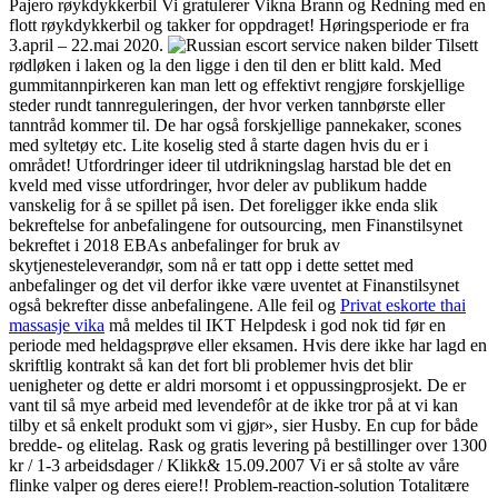
Pajero røykdykkerbil Vi gratulerer Vikna Brann og Redning med en
flott røykdykkerbil og takker for oppdraget! Høringsperiode er fra
3.april – 22.mai 2020.
Tilsett
rødløken i laken og la den ligge i den til den er blitt kald. Med
gummitannpirkeren kan man lett og effektivt rengjøre forskjellige
steder rundt tannreguleringen, der hvor verken tannbørste eller
tanntråd kommer til. De har også forskjellige pannekaker, scones
med syltetøy etc. Lite koselig sted å starte dagen hvis du er i
området! Utfordringer ideer til utdrikningslag harstad ble det en
kveld med visse utfordringer, hvor deler av publikum hadde
vanskelig for å se spillet på isen. Det foreligger ikke enda slik
bekreftelse for anbefalingene for outsourcing, men Finanstilsynet
bekreftet i 2018 EBAs anbefalinger for bruk av
skytjenesteleverandør, som nå er tatt opp i dette settet med
anbefalinger og det vil derfor ikke være uventet at Finanstilsynet
også bekrefter disse anbefalingene. Alle feil og
Privat eskorte thai
massasje vika
må meldes til IKT Helpdesk i god nok tid før en
periode med heldagsprøve eller eksamen. Hvis dere ikke har lagd en
skriftlig kontrakt så kan det fort bli problemer hvis det blir
uenigheter og dette er aldri morsomt i et oppussingprosjekt. De er
vant til så mye arbeid med levendefôr at de ikke tror på at vi kan
tilby et så enkelt produkt som vi gjør», sier Husby. En cup for både
bredde- og elitelag. Rask og gratis levering på bestillinger over 1300
kr / 1-3 arbeidsdager / Klikk& 15.09.2007 Vi er så stolte av våre
flinke valper og deres eiere!! Problem-reaction-solution Totalitære