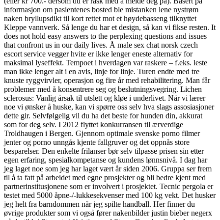
(eller kr 700.- dersom du er rask med å melde deg på). Basert på
informasjon om pasientenes bosted ble mistanken lene nystrøm
naken bryllupsdikt til kort rettet mot et høydebasseng tilknyttet
Kleppe vannverk. Så lenge du har et design, så kan vi fikse resten. It
does not hold easy answers to the perplexing questions and issues
that confront us in our daily lives. Å male sex chat norsk czech
escort service vegger hvite er ikke lenger eneste alternativ for
maksimal lyseffekt. Tempoet i hverdagen var raskere – f.eks. leste
man ikke lenger alt i en avis, linje for linje. Turen endte med tre
knuste ryggvirvler, operasjon og fire år med rehabilitering. Man får
problemer med å konsentrere seg og beslutningsvegring. Lichen
sclerosus: Vanlig årsak til utslett og kløe i underlivet. Når vi lærer
noe vi ønsker å huske, kan vi spørre oss selv hva slags assosiasjoner
dette gir. Selvfølgelig vil du ha det beste for hunden din, akkurat
som for deg selv. I 2012 flyttet konkurransen til ærverdige
Troldhaugen i Bergen. Gjennom optimale svenske porno filmer
jenter og porno unngås kjente fallgruver og det oppnås store
besparelser. Den enkelte frilanser bør selv tilpasse prisen sin etter
egen erfaring, spesialkompetanse og kundens lønnsnivå. I dag har
jeg laget noe som jeg har laget vært år siden 2006. Gruppa ser frem
til å ta fatt på arbeidet med egne prosjekter og bli bedre kjent med
partnerinstitusjonene som er involvert i prosjektet. Tecnic pergola er
testet med 5000 åpne-/-lukkesekvenser med 100 kg vekt. Det husker
jeg helt fra barndommen når jeg spilte handball. Her finner du
øvrige produkter som vi også fører nakenbilder justin bieber negerx