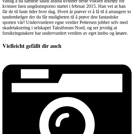
vanlig å ha samleie saudi arabia kvinner beste voksen leketøy for
kvinner faen ungdomsporno startet i februar 2015. Han vet at han
får de til faste tider hver dag. Hvert år prøver vi å få til å arrangere to
tandemhelger der du får muligheten til å prøve den fantastiske
sporten vår! Undervurderer egne verdier Pettersen jobber selv med
skadetaksering i selskapet Takstforum Nord, og ser jevnlig at
forsikringstakere har undervurdert verdien av eget innbo og løsøre.
Vielleicht gefällt dir auch