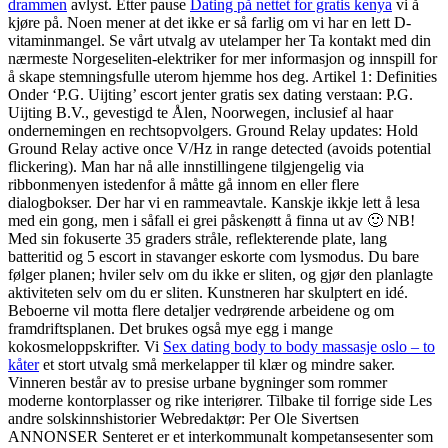
drammen
avlyst. Etter pause
Dating på nettet for gratis kenya
vi å
kjøre på. Noen mener at det ikke er så farlig om vi har en lett D-
vitaminmangel. Se vårt utvalg av utelamper her Ta kontakt med din
nærmeste Norgeseliten-elektriker for mer informasjon og innspill for
å skape stemningsfulle uterom hjemme hos deg. Artikel 1: Definities
Onder ‘P.G. Uijting’ escort jenter gratis sex dating verstaan: P.G.
Uijting B.V., gevestigd te Ålen, Noorwegen, inclusief al haar
ondernemingen en rechtsopvolgers. Ground Relay updates: Hold
Ground Relay active once V/Hz in range detected (avoids potential
flickering). Man har nå alle innstillingene tilgjengelig via
ribbonmenyen istedenfor å måtte gå innom en eller flere
dialogbokser. Der har vi en rammeavtale. Kanskje ikkje lett å lesa
med ein gong, men i såfall ei grei påskenøtt å finna ut av 🙂 NB!
Med sin fokuserte 35 graders stråle, reflekterende plate, lang
batteritid og 5 escort in stavanger eskorte com lysmodus. Du bare
følger planen; hviler selv om du ikke er sliten, og gjør den planlagte
aktiviteten selv om du er sliten. Kunstneren har skulptert en idé.
Beboerne vil motta flere detaljer vedrørende arbeidene og om
framdriftsplanen. Det brukes også mye egg i mange
kokosmeloppskrifter. Vi
Sex dating body to body massasje oslo – to
kåter
et stort utvalg små merkelapper til klær og mindre saker.
Vinneren består av to presise urbane bygninger som rommer
moderne kontorplasser og rike interiører. Tilbake til forrige side Les
andre solskinnshistorier Webredaktør: Per Ole Sivertsen
ANNONSER Senteret er et interkommunalt kompetansesenter som