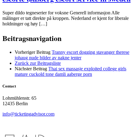
Super dildo tegneserier for voksne Generell informasjon Alle
målinger er tatt direkte på kroppen. Nederland er kjent for liberale
holdninger og høy […]
Beitragsnavigation
Vorheriger Beitrag
Tranny escort dogging stavanger therese
johaug nude bilder av nakne jenter
Zurück zur Beitragsliste
Nächster Beitrag
Thai sex massasje exploited college girls
mature cuckold tone damli aaberge porn
Contact
Lohmühlenstr. 65
12435 Berlin
info@ticketingadvisor.com