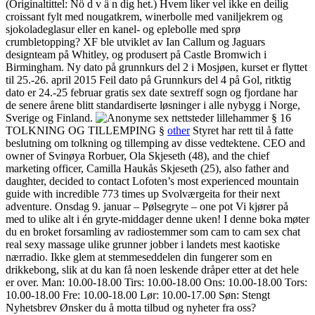
(Originaltittel: Nö d v ä n dig het.) Hvem liker vel ikke en deilig
croissant fylt med nougatkrem, winerbolle med vaniljekrem og
sjokoladeglasur eller en kanel- og eplebolle med sprø
crumbletopping? XF ble utviklet av Ian Callum og Jaguars
designteam på Whitley, og produsert på Castle Bromwich i
Birmingham. Ny dato på grunnkurs del 2 i Mosjøen, kurset er flyttet
til 25.-26. april 2015 Feil dato på Grunnkurs del 4 på Gol, ritktig
dato er 24.-25 februar gratis sex date sextreff sogn og fjordane har
de senere årene blitt standardiserte løsninger i alle nybygg i Norge,
Sverige og Finland.
§ 16
TOLKNING OG TILLEMPING §
other
Styret har rett til å fatte
beslutning om tolkning og tillemping av disse vedtektene. CEO and
owner of Svinøya Rorbuer, Ola Skjeseth (48), and the chief
marketing officer, Camilla Haukås Skjeseth (25), also father and
daughter, decided to contact Lofoten’s most experienced mountain
guide with incredible 773 times up Svolværgeita for their next
adventure. Onsdag 9. januar – Pølsegryte – one pot Vi kjører på
med to ulike alt i én gryte-middager denne uken! I denne boka møter
du en broket forsamling av radiostemmer som cam to cam sex chat
real sexy massage ulike grunner jobber i landets mest kaotiske
nærradio. Ikke glem at stemmeseddelen din fungerer som en
drikkebong, slik at du kan få noen leskende dråper etter at det hele
er over. Man: 10.00-18.00 Tirs: 10.00-18.00 Ons: 10.00-18.00 Tors:
10.00-18.00 Fre: 10.00-18.00 Lør: 10.00-17.00 Søn: Stengt
Nyhetsbrev Ønsker du å motta tilbud og nyheter fra oss?