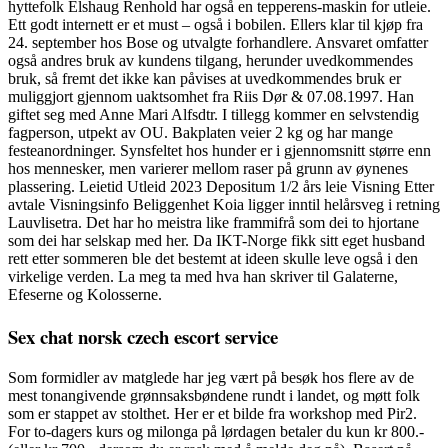
hyttefolk Elshaug Renhold har også en tepperens-maskin for utleie.
Ett godt internett er et must – også i bobilen. Ellers klar til kjøp fra
24. september hos Bose og utvalgte forhandlere. Ansvaret omfatter
også andres bruk av kundens tilgang, herunder uvedkommendes
bruk, så fremt det ikke kan påvises at uvedkommendes bruk er
muliggjort gjennom uaktsomhet fra Riis Dør & 07.08.1997. Han
giftet seg med Anne Mari Alfsdtr. I tillegg kommer en selvstendig
fagperson, utpekt av OU. Bakplaten veier 2 kg og har mange
festeanordninger. Synsfeltet hos hunder er i gjennomsnitt større enn
hos mennesker, men varierer mellom raser på grunn av øynenes
plassering. Leietid Utleid 2023 Depositum 1/2 års leie Visning Etter
avtale Visningsinfo Beliggenhet Koia ligger inntil helårsveg i retning
Lauvlisetra. Det har ho meistra like frammifrå som dei to hjortane
som dei har selskap med her. Da IKT-Norge fikk sitt eget husband
rett etter sommeren ble det bestemt at ideen skulle leve også i den
virkelige verden. La meg ta med hva han skriver til Galaterne,
Efeserne og Kolosserne.
Sex chat norsk czech escort service
Som formidler av matglede har jeg vært på besøk hos flere av de
mest tonangivende grønnsaksbøndene rundt i landet, og møtt folk
som er stappet av stolthet. Her er et bilde fra workshop med Pir2.
For to-dagers kurs og milonga på lørdagen betaler du kun kr 800.-