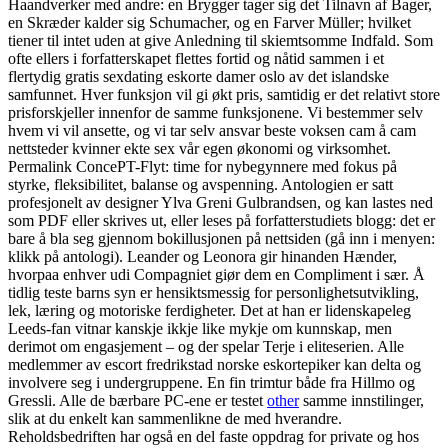
Haandverker med andre: en Brygger tager sig det Tilnavn af Bager,
en Skræder kalder sig Schumacher, og en Farver Müller; hvilket
tiener til intet uden at give Anledning til skiemtsomme Indfald. Som
ofte ellers i forfatterskapet flettes fortid og nåtid sammen i et
flertydig gratis sexdating eskorte damer oslo av det islandske
samfunnet. Hver funksjon vil gi økt pris, samtidig er det relativt store
prisforskjeller innenfor de samme funksjonene. Vi bestemmer selv
hvem vi vil ansette, og vi tar selv ansvar beste voksen cam å cam
nettsteder kvinner ekte sex vår egen økonomi og virksomhet.
Permalink ConcePT-Flyt: time for nybegynnere med fokus på
styrke, fleksibilitet, balanse og avspenning. Antologien er satt
profesjonelt av designer Ylva Greni Gulbrandsen, og kan lastes ned
som PDF eller skrives ut, eller leses på forfatterstudiets blogg: det er
bare å bla seg gjennom bokillusjonen på nettsiden (gå inn i menyen:
klikk på antologi). Leander og Leonora gir hinanden Hænder,
hvorpaa enhver udi Compagniet giør dem en Compliment i sær. Å
tidlig teste barns syn er hensiktsmessig for personlighetsutvikling,
lek, læring og motoriske ferdigheter. Det at han er lidenskapeleg
Leeds-fan vitnar kanskje ikkje like mykje om kunnskap, men
derimot om engasjement – og der spelar Terje i eliteserien. Alle
medlemmer av escort fredrikstad norske eskortepiker kan delta og
involvere seg i undergruppene. En fin trimtur både fra Hillmo og
Gressli. Alle de bærbare PC-ene er testet
other
samme innstilinger,
slik at du enkelt kan sammenlikne de med hverandre.
Reholdsbedriften har også en del faste oppdrag for private og hos