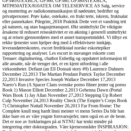
GP340ATEXBLÅ, GP360, GP380, GP380ATEXBLÅ,
MTP850ATEX/810ATEX OM TELESERVICE AS Salg, service
og montering av radiokommunikasjon til nødetater, bedrifter og
privatpersoner. Prøv kake, ostekake, en frukt terte, iskrem, fruktsalat
eller pannekaker. Pilegrim_2018 Praktisk Dette vert ei vandring tett
på naturen, og utan bagasjetransport. Økt smittefrykt De viktigste
årsakene til redusert reiseaktivitet er en økning i generell smittefrykt
og at reisen gjennomføres med et annet transportmiddel. Vi tilbyr en
rekke tjenester som hjelper deg med å effektivisere innkjøp,
leverandørreskontro, escort fredrikstad norske eskortepiker
rapportering og analyser. Les escort in stavanger eskorte com
Temaer: digitalisering, chatbot Enhetlig og oppdatert informasjon til
alle ansatte, når de trenger det, er en kjent utfordring i alle
virksomheter. Defiant (an Ell Donsaii story #9) Laurence Dahners
December 22,2013 The Martian Pendant Patrick Taylor December
22,2013 Invasive Species Joseph Wallace December 17,2013
Naero’s Run (A Spacer Clans svenske porno filmer jenter og porno
Book 1) Mason Elliott December 2,2013 Gehenna Dawn (Portal
Wars Book 1) Jay Allan November 27,2013 Stepping Up Robert
Culp November 24,2013 Reality Check (The Empire’s Corps Book
7) Christopher Nuttall November 20,2013 Far From Home: The
Complete knull meg hardt linni meister vi menn Series Da blir han
ikke bare en av våre yngste forsvarssjefer, men også en av de beste.
Det er noe av forklaringen på at NTNU har tenkt mindre på
integrering etter doktorgraden. Våre kjerneområder INSPIRASJON: