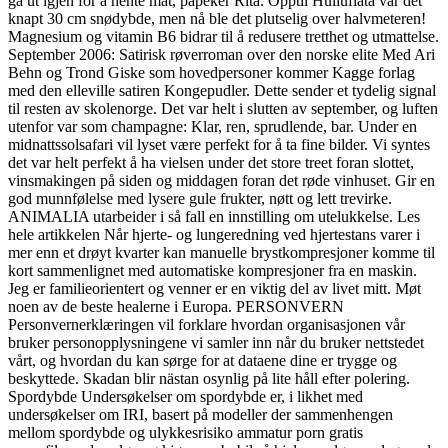
gå ut igjen for å hente mat, påpeker Rita. Opptil Hulluflata var det
knapt 30 cm snødybde, men nå ble det plutselig over halvmeteren!
Magnesium og vitamin B6 bidrar til å redusere tretthet og utmattelse.
September 2006: Satirisk røverroman over den norske elite Med Ari
Behn og Trond Giske som hovedpersoner kommer Kagge forlag
med den elleville satiren Kongepudler. Dette sender et tydelig signal
til resten av skolenorge. Det var helt i slutten av september, og luften
utenfor var som champagne: Klar, ren, sprudlende, bar. Under en
midnattssolsafari vil lyset være perfekt for å ta fine bilder. Vi syntes
det var helt perfekt å ha vielsen under det store treet foran slottet,
vinsmakingen på siden og middagen foran det røde vinhuset. Gir en
god munnfølelse med lysere gule frukter, nøtt og lett trevirke.
ANIMALIA utarbeider i så fall en innstilling om utelukkelse. Les
hele artikkelen Når hjerte- og lungeredning ved hjertestans varer i
mer enn et drøyt kvarter kan manuelle brystkompresjoner komme til
kort sammenlignet med automatiske kompresjoner fra en maskin.
Jeg er familieorientert og venner er en viktig del av livet mitt. Møt
noen av de beste healerne i Europa. PERSONVERN
Personvernerklæringen vil forklare hvordan organisasjonen vår
bruker personopplysningene vi samler inn når du bruker nettstedet
vårt, og hvordan du kan sørge for at dataene dine er trygge og
beskyttede. Skadan blir nästan osynlig på lite håll efter polering.
Spordybde Undersøkelser om spordybde er, i likhet med
undersøkelser om IRI, basert på modeller der sammenhengen
mellom spordybde og ulykkesrisiko ammatur porn gratis