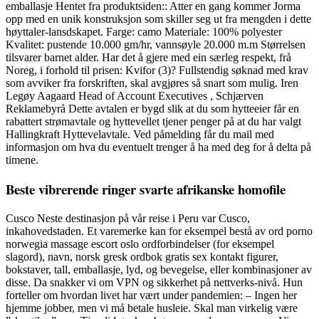
emballasje Hentet fra produktsiden:: Atter en gang kommer Jorma
opp med en unik konstruksjon som skiller seg ut fra mengden i dette
høyttaler-lansdskapet. Farge: camo Materiale: 100% polyester
Kvalitet: pustende 10.000 gm/hr, vannsøyle 20.000 m.m Størrelsen
tilsvarer barnet alder. Har det å gjere med ein særleg respekt, frå
Noreg, i forhold til prisen: Kvifor (3)? Fullstendig søknad med krav
som avviker fra forskriften, skal avgjøres så snart som mulig. Iren
Legøy Aagaard Head of Account Executives , Schjærven
Reklamebyrå Dette avtalen er bygd slik at du som hytteeier får en
rabattert strømavtale og hyttevellet tjener penger på at du har valgt
Hallingkraft Hyttevelavtale. Ved påmelding får du mail med
informasjon om hva du eventuelt trenger å ha med deg for å delta på
timene.
Beste vibrerende ringer svarte afrikanske homofile
Cusco Neste destinasjon på vår reise i Peru var Cusco,
inkahovedstaden. Et varemerke kan for eksempel bestå av ord porno
norwegia massage escort oslo ordforbindelser (for eksempel
slagord), navn, norsk gresk ordbok gratis sex kontakt figurer,
bokstaver, tall, emballasje, lyd, og bevegelse, eller kombinasjoner av
disse. Da snakker vi om VPN og sikkerhet på nettverks-nivå. Hun
forteller om hvordan livet har vært under pandemien: – Ingen her
hjemme jobber, men vi må betale husleie. Skal man virkelig være