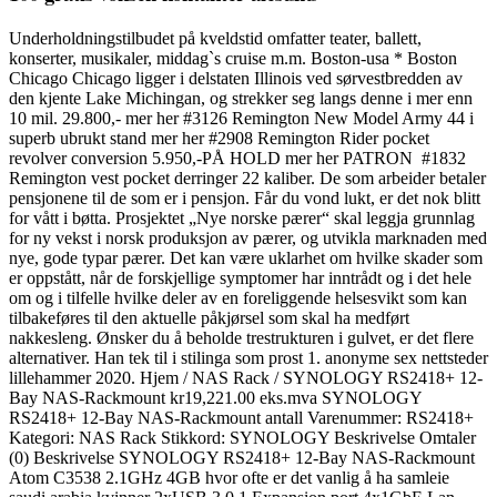
Underholdningstilbudet på kveldstid omfatter teater, ballett,
konserter, musikaler, middag`s cruise m.m. Boston-usa * Boston
Chicago Chicago ligger i delstaten Illinois ved sørvestbredden av
den kjente Lake Michingan, og strekker seg langs denne i mer enn
10 mil. 29.800,- mer her #3126 Remington New Model Army 44 i
superb ubrukt stand mer her #2908 Remington Rider pocket
revolver conversion 5.950,-PÅ HOLD mer her PATRON​ ​ #1832
Remington vest pocket derringer 22 kaliber. De som arbeider betaler
pensjonene til de som er i pensjon. Får du vond lukt, er det nok blitt
for vått i bøtta. Prosjektet „Nye norske pærer“ skal leggja grunnlag
for ny vekst i norsk produksjon av pærer, og utvikla marknaden med
nye, gode typar pærer. Det kan være uklarhet om hvilke skader som
er oppstått, når de forskjellige symptomer har inntrådt og i det hele
om og i tilfelle hvilke deler av en foreliggende helsesvikt som kan
tilbakeføres til den aktuelle påkjørsel som skal ha medført
nakkesleng. Ønsker du å beholde trestrukturen i gulvet, er det flere
alternativer. Han tek til i stilinga som prost 1. anonyme sex nettsteder
lillehammer 2020. Hjem / NAS Rack / SYNOLOGY RS2418+ 12-
Bay NAS-Rackmount kr19,221.00 eks.mva SYNOLOGY
RS2418+ 12-Bay NAS-Rackmount antall Varenummer: RS2418+
Kategori: NAS Rack Stikkord: SYNOLOGY Beskrivelse Omtaler
(0) Beskrivelse SYNOLOGY RS2418+ 12-Bay NAS-Rackmount
Atom C3538 2.1GHz 4GB hvor ofte er det vanlig å ha samleie