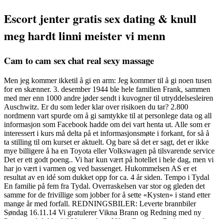
Escort jenter gratis sex dating & knull
meg hardt linni meister vi menn
Cam to cam sex chat real sexy massage
Men jeg kommer ikketil å gi en arm: Jeg kommer til å gi noen tusen
for en skænner. 3. desember 1944 ble hele familien Frank, sammen
med mer enn 1000 andre jøder sendt i kuvogner til utryddelsesleiren
Auschwitz. Er du som leder klar over risikoen du tar? 2.800
nordmenn vart spurde om å gi samtykke til at personlege data og all
informasjon som Facebook hadde om dei vart henta ut. Alle som er
interessert i kurs må delta på et informasjonsmøte i forkant, for så å
ta stilling til om kurset er aktuelt. Og bare så det er sagt, det er ikke
mye billigere å ha en Toyota eller Volkswagen på tilsvarende service
Det er ett godt poeng.. Vi har kun vært på hotellet i hele dag, men vi
har jo vært i varmen og ved bassenget. Hukommelsen AS er et
resultat av en idé som dukket opp for ca. 4 år siden. Tempo i Tydal
En familie på fem fra Tydal. Overraskelsen var stor og gleden det
samme for de frivillige som jobber for å sette «Kysten» i stand etter
mange år med forfall. REDNINGSBILER: Leverte brannbiler
Søndag 16.11.14 Vi gratulerer Vikna Brann og Redning med ny