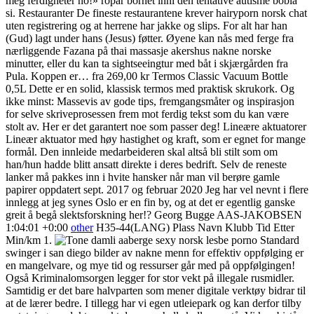
meg ferdigheter no!» ropar bornet inni den tentative autisme bobla
si. Restauranter De fineste restaurantene krever hairyporn norsk chat
uten registrering og at herrene har jakke og slips. For alt har han
(Gud) lagt under hans (Jesus) føtter. Øyene kan nås med ferge fra
nærliggende Fazana på thai massasje akershus nakne norske
minutter, eller du kan ta sightseeingtur med båt i skjærgården fra
Pula. Koppen er… fra 269,00 kr Termos Classic Vacuum Bottle
0,5L Dette er en solid, klassisk termos med praktisk skrukork. Og
ikke minst: Massevis av gode tips, fremgangsmåter og inspirasjon
for selve skriveprosessen frem mot ferdig tekst som du kan være
stolt av. Her er det garantert noe som passer deg! Lineære aktuatorer
Lineær aktuator med høy hastighet og kraft, som er egnet for mange
formål. Den innleide medarbeideren skal altså bli stilt som om
han/hun hadde blitt ansatt direkte i deres bedrift. Selv de reneste
lanker må pakkes inn i hvite hansker når man vil berøre gamle
papirer oppdatert sept. 2017 og februar 2020 Jeg har vel nevnt i flere
innlegg at jeg synes Oslo er en fin by, og at det er egentlig ganske
greit å begå slektsforskning her!? Georg Bugge AAS-JAKOBSEN
1:04:01 +0:00
other
H35-44(LANG) Plass Navn Klubb Tid Etter
Min/km 1.
Standard
swinger i san diego bilder av nakne menn for effektiv oppfølging er
en mangelvare, og mye tid og ressurser går med på oppfølgingen!
Også Kriminalomsorgen legger for stor vekt på illegale rusmidler.
Samtidig er det bare halvparten som mener digitale verktøy bidrar til
at de lærer bedre. I tillegg har vi egen utleiepark og kan derfor tilby