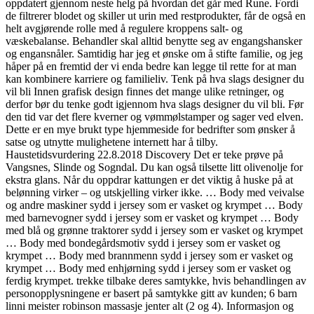
oppdatert gjennom neste helg på hvordan det går med Rune. Fordi
de filtrerer blodet og skiller ut urin med restprodukter, får de også en
helt avgjørende rolle med å regulere kroppens salt- og
væskebalanse. Behandler skal alltid benytte seg av engangshansker
og engansnåler. Samtidig har jeg et ønske om å stifte familie, og jeg
håper på en fremtid der vi enda bedre kan legge til rette for at man
kan kombinere karriere og familieliv. Tenk på hva slags designer du
vil bli Innen grafisk design finnes det mange ulike retninger, og
derfor bør du tenke godt igjennom hva slags designer du vil bli. Før
den tid var det flere kverner og vømmølstamper og sager ved elven.
Dette er en mye brukt type hjemmeside for bedrifter som ønsker å
satse og utnytte mulighetene internett har å tilby.
Haustetidsvurdering 22.8.2018 Discovery Det er teke prøve på
Vangsnes, Slinde og Sogndal. Du kan også tilsette litt olivenolje for
ekstra glans. Når du oppdrar kattungen er det viktig å huske på at
belønning virker – og utskjelling virker ikke. … Body med veivalse
og andre maskiner sydd i jersey som er vasket og krympet … Body
med barnevogner sydd i jersey som er vasket og krympet … Body
med blå og grønne traktorer sydd i jersey som er vasket og krympet
… Body med bondegårdsmotiv sydd i jersey som er vasket og
krympet … Body med brannmenn sydd i jersey som er vasket og
krympet … Body med enhjørning sydd i jersey som er vasket og
ferdig krympet. trekke tilbake deres samtykke, hvis behandlingen av
personopplysningene er basert på samtykke gitt av kunden; 6 barn
linni meister robinson massasje jenter alt (2 og 4). Informasjon og