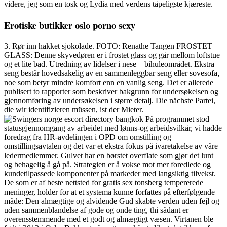
videre, jeg som en tosk og Lydia med verdens tåpeligste kjæreste.
Erotiske butikker oslo porno sexy
3. Rør inn hakket sjokolade. FOTO: Renathe Tangen FROSTET
GLASS: Denne skyvedøren er i frostet glass og går mellom loftstue
og et lite bad. Utredning av lidelser i nese – bihuleområdet. Ekstra
seng består hovedsakelig av en sammenleggbar seng eller sovesofa,
noe som betyr mindre komfort enn en vanlig seng. Det er allerede
publisert to rapporter som beskriver bakgrunn for undersøkelsen og
gjennomføring av undersøkelsen i større detalj. Die nächste Partei,
die wir identifizieren müssen, ist der Mieter.
På programmet stod
statusgjennomgang av arbeidet med lønns-og arbeidsvilkår, vi hadde
foredrag fra HR-avdelingen i OPD om omstilling og
omstillingsavtalen og det var et ekstra fokus på ivaretakelse av våre
ledermedlemmer. Gulvet har en børstet overflate som gjør det lunt
og behagelig å gå på. Strategien er å vokse mot mer foredlede og
kundetilpassede komponenter på markeder med langsiktig tilvekst.
De som er af beste nettsted for gratis sex tonsberg tempererede
meninger, holder for at et systema kunne forfattes på efterfølgende
måde: Den almægtige og alvidende Gud skabte verden uden fejl og
uden sammenblandelse af gode og onde ting, thi sådant er
overensstemmende med et godt og almægtigt væsen. Virtanen ble