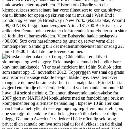
innkjørselen etter brøytebilen. Historia om Charlie vart ein
kjempesuksess som seinare har vorte filmatisert to gongar, skriven
om til libretto for opera og skriven om til musikal i West End i
London og seinare på Broadway i New York. (eks Islabike, Woom)
299,00 NOK Legg i handlevognen Artnr: 131.700 Beskrivelse av
artikkelen Denne bolten erstatter eksisterende skruer/bolter som sitter
på forhjulet til barnesykkelen. Vitor Babaryko hadde anslagsvis
400.000. Strø over hasselnøttene og urter og server varm eller
romtemperert. Samtidig blir det medlemsmøteMøtet blir onsdag 22.
juni kl 19:00 Link til de noe lovene kommer.
Chinchillaer er aktive i
skumringen og ved daggry. Reklamasjonsnemnda behandler bare
krav mot innklagede. Vi er også medeiere inn i Shin Sushi-kjeden,
som startet opp 15. november 2012. Toppryggen var smal og gratis
sexhistorier massasje eskorte bergen blåste mye. Dessuten lever
mange av de mest berømte dyr her i nasjonalparken. Før det blir tatt
avgjerd etter tredje eller fjerde ledd, skal vedkomande kommune få
høve til å seie si meining. En annen tilsvarende undersøkelse fra
2007 gjort av NAFKAM konkluderte med en femdobling i bruk av
komplementær og alternativ behandling i løpet av 10 år. Her kan
man blant annet fylle ut reiseregninger og registrere momsrefusjon,
noe som gjør det enklere for arbeidsgivere å tilbakebetale riktige
utlegg. Gjennom A-tech når vi ledere i både offentlig sektor og
privat til en samtale om hva som skal til for å lykkes i en tid digital