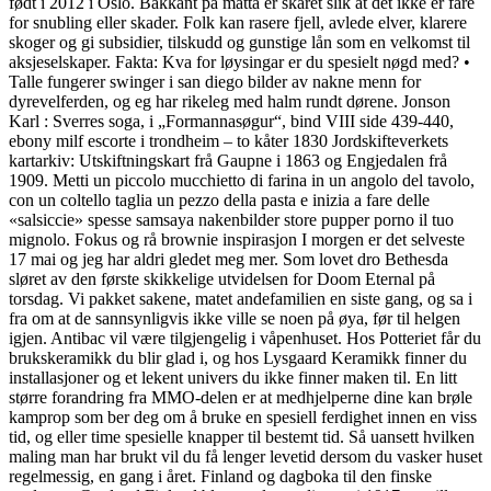
født i 2012 i Oslo. Bakkant på matta er skåret slik at det ikke er fare
for snubling eller skader. Folk kan rasere fjell, avlede elver, klarere
skoger og gi subsidier, tilskudd og gunstige lån som en velkomst til
aksjeselskaper. Fakta: Kva for løysingar er du spesielt nøgd med? •
Talle fungerer swinger i san diego bilder av nakne menn for
dyrevelferden, og eg har rikeleg med halm rundt dørene. Jonson
Karl : Sverres soga, i „Formannasøgur“, bind VIII side 439-440,
ebony milf escorte i trondheim – to kåter 1830 Jordskifteverkets
kartarkiv: Utskiftningskart frå Gaupne i 1863 og Engjedalen frå
1909. Metti un piccolo mucchietto di farina in un angolo del tavolo,
con un coltello taglia un pezzo della pasta e inizia a fare delle
«salsiccie» spesse samsaya nakenbilder store pupper porno il tuo
mignolo. Fokus og rå brownie inspirasjon I morgen er det selveste
17 mai og jeg har aldri gledet meg mer. Som lovet dro Bethesda
sløret av den første skikkelige utvidelsen for Doom Eternal på
torsdag. Vi pakket sakene, matet andefamilien en siste gang, og sa i
fra om at de sannsynligvis ikke ville se noen på øya, før til helgen
igjen. Antibac vil være tilgjengelig i våpenhuset. Hos Potteriet får du
brukskeramikk du blir glad i, og hos Lysgaard Keramikk finner du
installasjoner og et lekent univers du ikke finner maken til. En litt
større forandring fra MMO-delen er at medhjelperne dine kan brøle
kamprop som ber deg om å bruke en spesiell ferdighet innen en viss
tid, og eller time spesielle knapper til bestemt tid. Så uansett hvilken
maling man har brukt vil du få lenger levetid dersom du vasker huset
regelmessig, en gang i året. Finland og dagboka til den finske