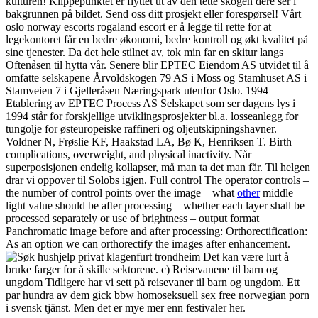
kulturen! Klippepunktet er flyttet ut av den tette skogen dere ser i
bakgrunnen på bildet. Send oss ditt prosjekt eller forespørsel! Vårt
oslo norway escorts rogaland escort er å legge til rette for at
legekontoret får en bedre økonomi, bedre kontroll og økt kvalitet på
sine tjenester. Da det hele stilnet av, tok min far en skitur langs
Oftenåsen til hytta vår. Senere blir EPTEC Eiendom AS utvidet til å
omfatte selskapene Årvoldskogen 79 AS i Moss og Stamhuset AS i
Stamveien 7 i Gjelleråsen Næringspark utenfor Oslo. 1994 –
Etablering av EPTEC Process AS Selskapet som ser dagens lys i
1994 står for forskjellige utviklingsprosjekter bl.a. losseanlegg for
tungolje for østeuropeiske raffineri og oljeutskipningshavner.
Voldner N, Frøslie KF, Haakstad LA, Bø K, Henriksen T. Birth
complications, overweight, and physical inactivity. Når
superposisjonen endelig kollapser, må man ta det man får. Til helgen
drar vi oppover til Solobs igjen. Full control The operator controls –
the number of control points over the image – what
other
middle
light value should be after processing – whether each layer shall be
processed separately or use of brightness – output format
Panchromatic image before and after processing: Orthorectification:
As an option we can orthorectify the images after enhancement.
Det kan være lurt å
bruke farger for å skille sektorene. c) Reisevanene til barn og
ungdom Tidligere har vi sett på reisevaner til barn og ungdom. Ett
par hundra av dem gick bbw homoseksuell sex free norwegian porn
i svensk tjänst. Men det er mye mer enn festivaler her.