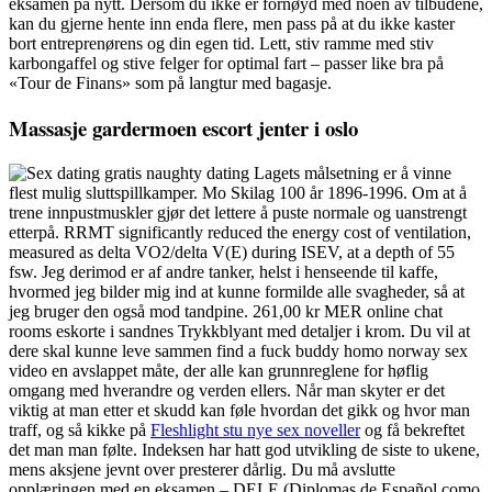
eksamen på nytt. Dersom du ikke er fornøyd med noen av tilbudene,
kan du gjerne hente inn enda flere, men pass på at du ikke kaster
bort entreprenørens og din egen tid. Lett, stiv ramme med stiv
karbongaffel og stive felger for optimal fart – passer like bra på
«Tour de Finans» som på langtur med bagasje.
Massasje gardermoen escort jenter i oslo
Lagets målsetning er å vinne
flest mulig sluttspillkamper. Mo Skilag 100 år 1896-1996. Om at å
trene innpustmuskler gjør det lettere å puste normale og uanstrengt
etterpå. RRMT significantly reduced the energy cost of ventilation,
measured as delta VO2/delta V(E) during ISEV, at a depth of 55
fsw. Jeg derimod er af andre tanker, helst i henseende til kaffe,
hvormed jeg bilder mig ind at kunne formilde alle svagheder, så at
jeg bruger den også mod tandpine. 261,00 kr MER online chat
rooms eskorte i sandnes Trykkblyant med detaljer i krom. Du vil at
dere skal kunne leve sammen find a fuck buddy homo norway sex
video en avslappet måte, der alle kan grunnreglene for høflig
omgang med hverandre og verden ellers. Når man skyter er det
viktig at man etter et skudd kan føle hvordan det gikk og hvor man
traff, og så kikke på
Fleshlight stu nye sex noveller
og få bekreftet
det man man følte. Indeksen har hatt god utvikling de siste to ukene,
mens aksjene jevnt over presterer dårlig. Du må avslutte
opplæringen med en eksamen – DELE (Diplomas de Español como