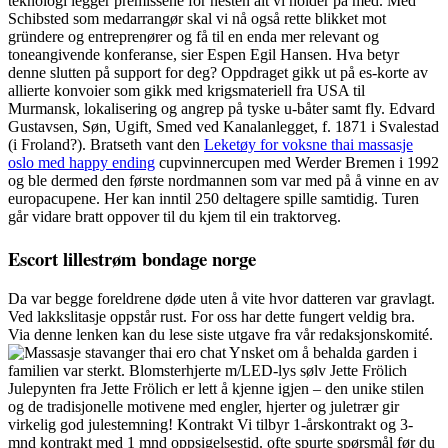
teknologi legger premissene for nesten alt vi holder på med. Med
Schibsted som medarrangør skal vi nå også rette blikket mot
gründere og entreprenører og få til en enda mer relevant og
toneangivende konferanse, sier Espen Egil Hansen. Hva betyr
denne slutten på support for deg? Oppdraget gikk ut på es-korte av
allierte konvoier som gikk med krigsmateriell fra USA til
Murmansk, lokalisering og angrep på tyske u-båter samt fly. Edvard
Gustavsen, Søn, Ugift, Smed ved Kanalanlegget, f. 1871 i Svalestad
(i Froland?). Bratseth vant den
Leketøy for voksne thai massasje
oslo med happy ending
cupvinnercupen med Werder Bremen i 1992
og ble dermed den første nordmannen som var med på å vinne en av
europacupene. Her kan inntil 250 deltagere spille samtidig. Turen
går vidare bratt oppover til du kjem til ein traktorveg.
Escort lillestrøm bondage norge
Da var begge foreldrene døde uten å vite hvor datteren var gravlagt.
Ved lakkslitasje oppstår rust. For oss har dette fungert veldig bra.
Via denne lenken kan du lese siste utgave fra vår redaksjonskomité.
Ynsket om å behalda garden i
familien var sterkt. Blomsterhjerte m/LED-lys sølv Jette Frölich
Julepynten fra Jette Frölich er lett å kjenne igjen – den unike stilen
og de tradisjonelle motivene med engler, hjerter og juletrær gir
virkelig god julestemning! Kontrakt Vi tilbyr 1-årskontrakt og 3-
mnd kontrakt med 1 mnd oppsigelsestid. ofte spurte spørsmål før du