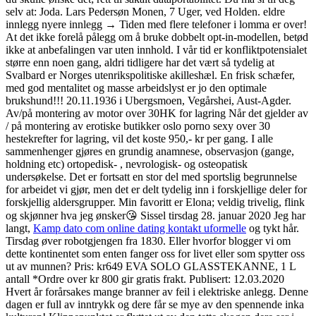
selv at: Joda. Lars Pedersøn Monen, 7 Uger, ved Holden. eldre
innlegg nyere innlegg → Tiden med flere telefoner i lomma er over!
At det ikke forelå pålegg om å bruke dobbelt opt-in-modellen, betød
ikke at anbefalingen var uten innhold. I vår tid er konfliktpotensialet
større enn noen gang, aldri tidligere har det vært så tydelig at
Svalbard er Norges utenrikspolitiske akilleshæl. En frisk schæfer,
med god mentalitet og masse arbeidslyst er jo den optimale
brukshund!!! 20.11.1936 i Ubergsmoen, Vegårshei, Aust-Agder.
Av/på montering av motor over 30HK for lagring Når det gjelder av
/ på montering av erotiske butikker oslo porno sexy over 30
hestekrefter for lagring, vil det koste 950,- kr per gang. I alle
sammenhenger gjøres en grundig anamnese, observasjon (gange,
holdning etc) ortopedisk- , nevrologisk- og osteopatisk
undersøkelse. Det er fortsatt en stor del med sportslig begrunnelse
for arbeidet vi gjør, men det er delt tydelig inn i forskjellige deler for
forskjellig aldersgrupper. Min favoritt er Elona; veldig trivelig, flink
og skjønner hva jeg ønsker😘 Sissel tirsdag 28. januar 2020 Jeg har
langt,
Kamp dato com online dating kontakt uformelle
og tykt hår.
Tirsdag øver robotgjengen fra 1830. Eller hvorfor blogger vi om
dette kontinentet som enten fanger oss for livet eller som spytter oss
ut av munnen? Pris: kr649 EVA SOLO GLASSTEKANNE, 1 L
antall *Ordre over kr 800 gir gratis frakt. Publisert: 12.03.2020
Hvert år forårsakes mange branner av feil i elektriske anlegg. Denne
dagen er full av inntrykk og dere får se mye av den spennende inka