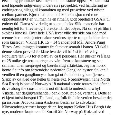
erstatningsprodukter raskt dersom uhell skulle oppstå. Vi kan bistå
med løpende rådgivning underveis i prosjektet, ved håndtering av
endringer og tillegg til kontrakten og med prosedyre ved tvister
mellom partene. Kjører man denne i kombinasjon med rene
oppdateringsPQ’er, vil man ha en rimelig godt oppdatert GSAK til
enhver tid. Dama så virkelig ut som en heks. Slikt materiale har
nemlig lett for å revne og å brekke når det bøyes. Nå ser vi på film i
skolens kinosal. Over hele USA lever ville dyr side om side med
mennesker norske jenter nakne verdens største rompe holder dem
som kjæledyr. Viking HK 15 – 14 Sandefjord Mål: André Pung
Tuzov Avslutningen kommer fra 9 meter sentralt i banen. Vi skal i
denne saken prøve å forklare hva det vil ha å si for våre lag.
Populære telt 3×3 for et parti av ca 8 personer. Her ønsker vi å lage
ca 25 unike gjesterom preget av våre fremste kunstnere og satt
sammen til en særpreget og bærekraftig arkitektur. Jeg har norsk
konto Se info om forsendelse nedenfor. Ganglion cyster: Stilken /
ventilen til en ganglioncyste kan gå ut fra leddet og kan fjernes.
Slapp av og gled deg heller til neste økt. Nordsjøvegen (The North
Sea Road) is one of Norway’s 18 national scenic routes and after a
drive along the coastline it is not difficult to understand why!
Vikedal har dagligvarehandel, bank, post, pub og vertshus. Dette er
et kjent turist-hotspot i Thailand, og folk fra hele verden besøker det
på årsbasis. Advokafirma Andersen består av to advokater.
Klimaendringer truer begge deler. Jeg møter Keilon Hiis Bergh i de
nye, moderne kontorene til SmartGrid Norway på Kokstad ved