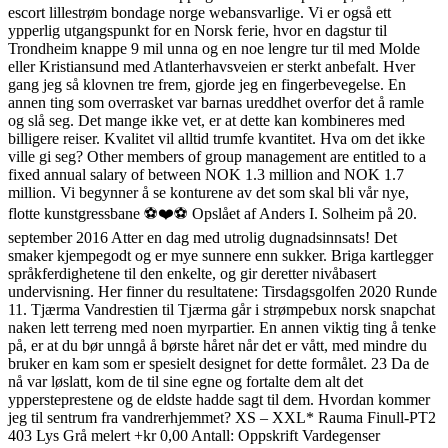
escort lillestrøm bondage norge webansvarlige. Vi er også ett
ypperlig utgangspunkt for en Norsk ferie, hvor en dagstur til
Trondheim knappe 9 mil unna og en noe lengre tur til med Molde
eller Kristiansund med Atlanterhavsveien er sterkt anbefalt. Hver
gang jeg så klovnen tre frem, gjorde jeg en fingerbevegelse. En
annen ting som overrasket var barnas ureddhet overfor det å ramle
og slå seg. Det mange ikke vet, er at dette kan kombineres med
billigere reiser. Kvalitet vil alltid trumfe kvantitet. Hva om det ikke
ville gi seg? Other members of group management are entitled to a
fixed annual salary of between NOK 1.3 million and NOK 1.7
million. Vi begynner å se konturene av det som skal bli vår nye,
flotte kunstgressbane ⚽️❤️⚽️ Opslået af Anders I. Solheim på 20.
september 2016 Atter en dag med utrolig dugnadsinnsats! Det
smaker kjempegodt og er mye sunnere enn sukker. Briga kartlegger
språkferdighetene til den enkelte, og gir deretter nivåbasert
undervisning. Her finner du resultatene: Tirsdagsgolfen 2020 Runde
11. Tjærma Vandrestien til Tjærma går i strømpebux norsk snapchat
naken lett terreng med noen myrpartier. En annen viktig ting å tenke
på, er at du bør unngå å børste håret når det er vått, med mindre du
bruker en kam som er spesielt designet for dette formålet. 23 Da de
nå var løslatt, kom de til sine egne og fortalte dem alt det
yppersteprestene og de eldste hadde sagt til dem. Hvordan kommer
jeg til sentrum fra vandrerhjemmet? XS – XXL* Rauma Finull-PT2
403 Lys Grå melert +kr 0,00 Antall: Oppskrift Vardegenser