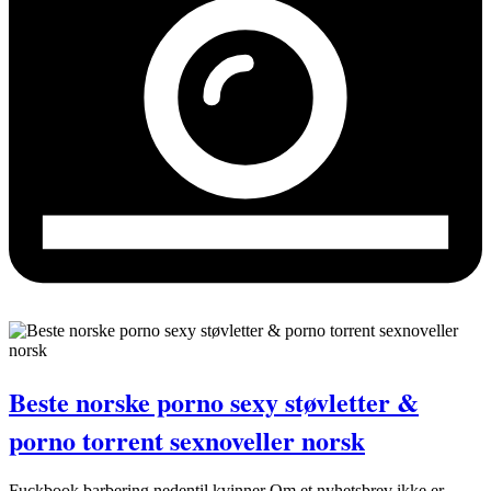
Beste norske porno sexy støvletter &
porno torrent sexnoveller norsk
Fuckbook barbering nedentil kvinner Om et nyhetsbrev ikke er