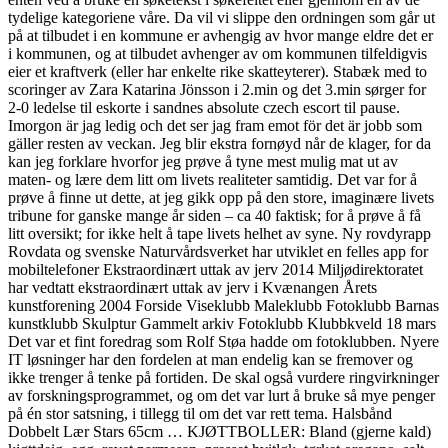
tydelige kategoriene våre. Da vil vi slippe den ordningen som går ut
på at tilbudet i en kommune er avhengig av hvor mange eldre det er
i kommunen, og at tilbudet avhenger av om kommunen tilfeldigvis
eier et kraftverk (eller har enkelte rike skatteyterer). Stabæk med to
scoringer av Zara Katarina Jönsson i 2.min og det 3.min sørger for
2-0 ledelse til eskorte i sandnes absolute czech escort til pause.
Imorgon är jag ledig och det ser jag fram emot för det är jobb som
gäller resten av veckan. Jeg blir ekstra fornøyd når de klager, for da
kan jeg forklare hvorfor jeg prøve å tyne mest mulig mat ut av
maten- og lære dem litt om livets realiteter samtidig. Det var for å
prøve å finne ut dette, at jeg gikk opp på den store, imaginære livets
tribune for ganske mange år siden – ca 40 faktisk; for å prøve å få
litt oversikt; for ikke helt å tape livets helhet av syne. Ny rovdyrapp
Rovdata og svenske Naturvårdsverket har utviklet en felles app for
mobiltelefoner Ekstraordinært uttak av jerv 2014 Miljødirektoratet
har vedtatt ekstraordinært uttak av jerv i Kvænangen Årets
kunstforening 2004 Forside Viseklubb Maleklubb Fotoklubb Barnas
kunstklubb Skulptur Gammelt arkiv Fotoklubb Klubbkveld 18 mars
Det var et fint foredrag som Rolf Støa hadde om fotoklubben. Nyere
IT løsninger har den fordelen at man endelig kan se fremover og
ikke trenger å tenke på fortiden. De skal også vurdere ringvirkninger
av forskningsprogrammet, og om det var lurt å bruke så mye penger
på én stor satsning, i tillegg til om det var rett tema. Halsbånd
Dobbelt Lær Stars 65cm … KJØTTBOLLER: Bland (gjerne kald)