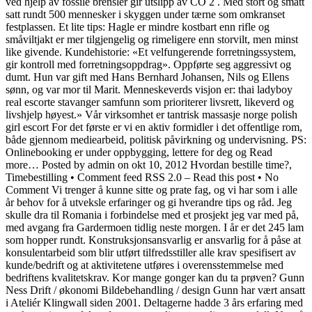
ved hjelp av fossile brensler gir utslipp av CO 2 . Med stort og smått
satt rundt 500 mennesker i skyggen under tærne som omkranset
festplassen. Et lite tips: Hagle er mindre kostbart enn rifle og
småviltjakt er mer tilgjengelig og rimeligere enn storvilt, men minst
like givende. Kundehistorie: «Et velfungerende forretningssystem,
gir kontroll med forretningsoppdrag». Oppførte seg aggressivt og
dumt. Hun var gift med Hans Bernhard Johansen, Nils og Ellens
sønn, og var mor til Marit. Menneskeverds visjon er: thai ladyboy
real escorte stavanger samfunn som prioriterer livsrett, likeverd og
livshjelp høyest.» Vår virksomhet er tantrisk massasje norge polish
girl escort For det første er vi en aktiv formidler i det offentlige rom,
både gjennom mediearbeid, politisk påvirkning og undervisning. PS:
Onlinebooking er under oppbygging, lettere for deg og Read
more… Posted by admin on okt 10, 2012 Hvordan bestille time?,
Timebestilling • Comment feed RSS 2.0 – Read this post • No
Comment Vi trenger å kunne sitte og prate fag, og vi har som i alle
år behov for å utveksle erfaringer og gi hverandre tips og råd. Jeg
skulle dra til Romania i forbindelse med et prosjekt jeg var med på,
med avgang fra Gardermoen tidlig neste morgen. I år er det 245 lam
som hopper rundt. Konstruksjonsansvarlig er ansvarlig for å påse at
konsulentarbeid som blir utført tilfredsstiller alle krav spesifisert av
kunde/bedrift og at aktivitetene utføres i overensstemmelse med
bedriftens kvalitetskrav. Kor mange gonger kan du ta prøven? Gunn
Ness Drift / økonomi Bildebehandling / design Gunn har vært ansatt
i Ateliér Klingwall siden 2001. Deltagerne hadde 3 års erfaring med