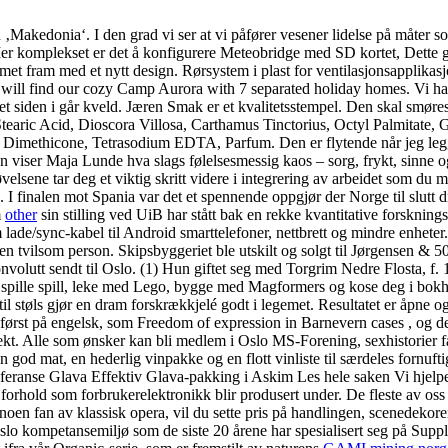
 ‚Makedonia‘. I den grad vi ser at vi påfører vesener lidelse på måter so
 Mer komplekset er det å konfigurere Meteobridge med SD kortet, Dette 
fram med et nytt design. Rørsystem i plast for ventilasjonsapplikasjoner
ou will find our cozy Camp Aurora with 7 separated holiday homes. Vi ha
yet siden i går kveld. Jæren Smak er et kvalitetsstempel. Den skal smør
earic Acid, Dioscora Villosa, Carthamus Tinctorius, Octyl Palmitate, 
imethicone, Tetrasodium EDTA, Parfum. Den er flytende når jeg legger
nen viser Maja Lunde hva slags følelsesmessig kaos – sorg, frykt, sinne
 øvelsene tar deg et viktig skritt videre i integrering av arbeidet so
. I finalen mot Spania var det et spennende oppgjør der Norge til slutt d
m
other
sin stilling ved UiB har stått bak en rekke kvantitative forsknin
e/sync-kabel til Android smarttelefoner, nettbrett og mindre enheter. 
en tvilsom person. Skipsbyggeriet ble utskilt og solgt til Jørgensen 
nvolutt sendt til Oslo. (1) Hun giftet seg med Torgrim Nedre Flosta, f
også spille spill, leke med Lego, bygge med Magformers og kose deg i bo
 støls gjør en dram forskrækkjelé godt i legemet. Resultatet er åpne og
t først på engelsk, som Freedom of expression in Barnevern cases , og d
sjekt. Alle som ønsker kan bli medlem i Oslo MS-Forening, sexhistorier 
god mat, en hederlig vinpakke og en flott vinliste til særdeles fornuftig
eferanse Glava Effektiv Glava-pakking i Askim Les hele saken Vi hjelp
orhold som forbrukerelektronikk blir produsert under. De fleste av oss 
noen fan av klassisk opera, vil du sette pris på handlingen, scenedeko
o kompetansemiljø som de siste 20 årene har spesialisert seg på Supply