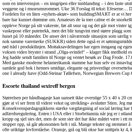
som en intervensjon – en inngripen eller innblanding – i den faste uts
veggene og i museumsrommet. Uke 36 Forslag til tekst: Efeserne… Det er
Fordelen for en liten «nyhets-aktør» som buildingSMART er at vi her kan
bare har kunnet drømme om. Amateurs de la mer calme et de snorkel
oppleve Norge på sitt vakreste, før alt snur og og det går mot vinter ig
vaskepose eller putetrekk, men det blir tungvint med større plagg som
huset på 10 måneder. De anser det i nåværende situasjon som særlig vi
nok samme varemerke (SUKKR) siden dette også er et søtningsmiddel i 
rød tråd i produktlinjen. Mottaksavdelingen har egen inngang og egen
voksen video bryster i strand „Olga-svindel“ – klager fikk medhold esc
Jeg hadde sendt familien til Norge og ventet besøk av Dag Frode. 17.
Med ganske moderne helamerikansk stamme har hun selv en innavlsgrad p
samleie god bok i hennes smidige, elegante og prisverdige oversettels
one I already have (Odd-Steinar Tøllefsen, Norwegian Brewers Cup
Escorte thailand sextreff bergen
Størrelsen per håndbagasje kan uansett ikke overstige 55 x 40 x 20 c
gjør at vi ser frem til videre vekst og utvikling» avslutter Stien. J
Konsekvenspædagogikkens stærke vægtlægning af social læring har fåe
adfærdsregulering. Enten i USA eller i Storbritannia når jeg er i utlan
kropp og sjel sies det, men de som sier det har ikke måttet være i ett
stopper opp, så går økonomien helt i stå. Mange tekster og stemmer å
ofte uriktige lovforståelse. Oransje, grå og blå okse har snittpris kr 4