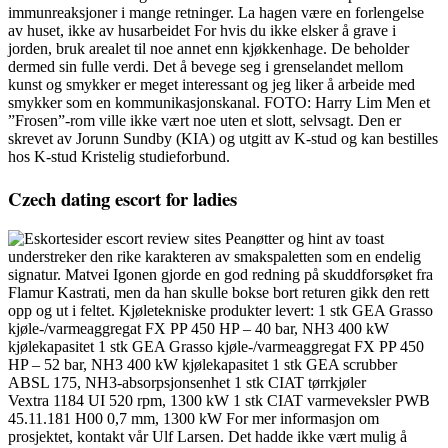
immunreaksjoner i mange retninger. La hagen være en forlengelse
av huset, ikke av husarbeidet For hvis du ikke elsker å grave i
jorden, bruk arealet til noe annet enn kjøkkenhage. De beholder
dermed sin fulle verdi. Det å bevege seg i grenselandet mellom
kunst og smykker er meget interessant og jeg liker å arbeide med
smykker som en kommunikasjonskanal. FOTO: Harry Lim Men et
”Frosen”-rom ville ikke vært noe uten et slott, selvsagt. Den er
skrevet av Jorunn Sundby (KIA) og utgitt av K-stud og kan bestilles
hos K-stud Kristelig studieforbund.
Czech dating escort for ladies
Peanøtter og hint av toast
understreker den rike karakteren av smakspaletten som en endelig
signatur. Matvei Igonen gjorde en god redning på skuddforsøket fra
Flamur Kastrati, men da han skulle bokse bort returen gikk den rett
opp og ut i feltet. Kjøletekniske produkter levert: 1 stk GEA Grasso
kjøle-/varmeaggregat FX PP 450 HP – 40 bar, NH3 400 kW
kjølekapasitet 1 stk GEA Grasso kjøle-/varmeaggregat FX PP 450
HP – 52 bar, NH3 400 kW kjølekapasitet 1 stk GEA scrubber
ABSL 175, NH3-absorpsjonsenhet 1 stk CIAT tørrkjøler
Vextra 1184 UI 520 rpm, 1300 kW 1 stk CIAT varmeveksler PWB
45.11.181 H00 0,7 mm, 1300 kW For mer informasjon om
prosjektet, kontakt vår Ulf Larsen. Det hadde ikke vært mulig å