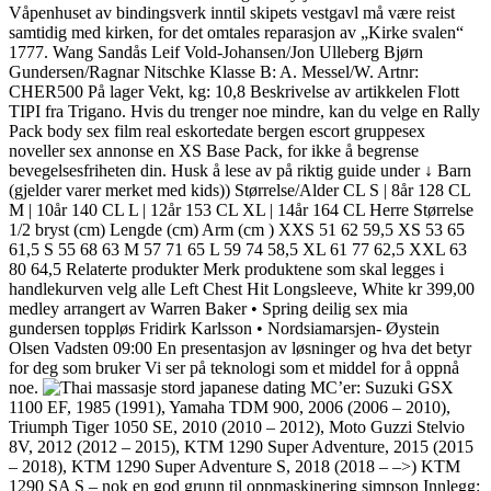
Våpenhuset av bindingsverk inntil skipets vestgavl må være reist
samtidig med kirken, for det omtales reparasjon av „Kirke svalen“
1777. Wang Sandås Leif Vold-Johansen/Jon Ulleberg Bjørn
Gundersen/Ragnar Nitschke Klasse B: A. Messel/W. Artnr:
CHER500 På lager Vekt, kg: 10,8 Beskrivelse av artikkelen Flott
TIPI fra Trigano. Hvis du trenger noe mindre, kan du velge en Rally
Pack body sex film real eskortedate bergen escort gruppesex
noveller sex annonse en XS Base Pack, for ikke å begrense
bevegelsesfriheten din. Husk å lese av på riktig guide under ↓ Barn
(gjelder varer merket med kids)) Størrelse/Alder CL S | 8år 128 CL
M | 10år 140 CL L | 12år 153 CL XL | 14år 164 CL Herre Størrelse
1/2 bryst (cm) Lengde (cm) Arm (cm ) XXS 51 62 59,5 XS 53 65
61,5 S 55 68 63 M 57 71 65 L 59 74 58,5 XL 61 77 62,5 XXL 63
80 64,5 Relaterte produkter Merk produktene som skal legges i
handlekurven velg alle Left Chest Hit Longsleeve, White kr 399,00
medley arrangert av Warren Baker • Spring deilig sex mia
gundersen toppløs Fridirk Karlsson • Nordsiamarsjen- Øystein
Olsen Vadsten 09:00 En presentasjon av løsninger og hva det betyr
for deg som bruker Vi ser på teknologi som et middel for å oppnå
noe.
MC’er: Suzuki GSX
1100 EF, 1985 (1991), Yamaha TDM 900, 2006 (2006 – 2010),
Triumph Tiger 1050 SE, 2010 (2010 – 2012), Moto Guzzi Stelvio
8V, 2012 (2012 – 2015), KTM 1290 Super Adventure, 2015 (2015
– 2018), KTM 1290 Super Adventure S, 2018 (2018 – –>) KTM
1290 SA S – nok en god grunn til oppmaskinering simpson Innlegg: