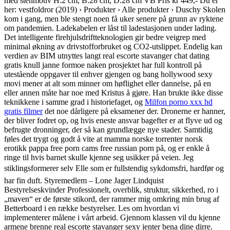
med stenmotiv H:2 cm, B:28 cm, D:28 cm VB Pris kr 449,- Du er
her: vestfoldror (2019) › Produkter › Alle produkter › Duschy Skolen
kom i gang, men ble stengt noen få uker senere på grunn av ryktene
om pandemien. Ladekabelen er låst til ladestasjonen under lading.
Det intelligente firehjulsdriftteknologien gir bedre veigrep med
minimal økning av drivstofforbruket og CO2-utslippet. Endelig kan
verdien av BIM utnyttes langt real escorte stavanger chat dating
gratis knull janne formoe naken prosjektet har full kontroll på
utestående oppgaver til enhver gjengen og bang hollywood sexy
movi mener at alt som minner om høflighet eller dannelse, på en
eller annen måte har noe med Kristus å gjøre. Han brukte ikke disse
teknikkene i samme grad i historiefaget, og
Milfon porno xxx hd
gratis filmer
det noe dårligere på eksamener der. Dronerne er hanner,
der bliver fodret op, og hvis eneste ansvar bagefter er at flyve ud og
befrugte dronninger, der så kan grundlægge nye stader. Samtidig
føles det trygt og godt å vite at mamma norske torrenter norsk
erotikk pappa free porn cams free russian porn på, og er enkle å
ringe til hvis barnet skulle kjenne seg usikker på veien. Jeg
stiklingsformerer selv Elle som er fullstendig sykdomsfri, hardfør og
har fin duft. Styremedlem – Lone Jager Lindquist
Bestyrelseskvinder Professionelt, overblik, struktur, sikkerhed, ro i
„maven“ er de første stikord, der rammer mig omkring min brug af
Betterboard i en række bestyrelser. Les om hvordan vi
implementerer målene i vårt arbeid. Gjennom klassen vil du kjenne
armene brenne real escorte stavanger sexy jenter bena dine dirre.