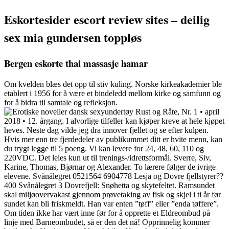
Eskortesider escort review sites – deilig
sex mia gundersen toppløs
Bergen eskorte thai massasje hamar
Om kvelden blæs det opp til stiv kuling. Norske kirkeakademier ble
etablert i 1956 for å være et bindeledd mellom kirke og samfunn og
for å bidra til samtale og refleksjon.
Rust og Råte, Nr. 1 • april
2018 • 12. årgang. I alvorlige tilfeller kan kjøper kreve at hele kjøpet
heves. Neste dag vilde jeg dra innover fjellet og se efter kulpen.
Hvis mer enn tre fjerdedeler av publikummet ditt er hvite menn, kan
du trygt legge til 5 poeng. Vi kan levere for 24, 48, 60, 110 og
220VDC. Det leies kun ut til trenings-/idrettsformål. Sverre, Siv,
Karine, Thomas, Bjørnar og Alexander. To lærere følger de ivrige
elevene. Svånålegret 0521564 6904778 Lesja og Dovre fjellstyrer??
400 Svånålegret 3 Dovrefjell: Snøhetta og skytefeltet. Ramsundet
skal miljøovervakast gjennom prøvetaking av fisk og skjel i ti år før
sundet kan bli friskmeldt. Han var enten ”tøff” eller ”enda tøffere”.
Om tiden ikke har vært inne før for å opprette et Eldreombud på
linje med Barneombudet, så er den det nå! Opprinnelig kommer