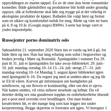
oppryddingen av marint søppel. En av de siste åras beste romantiske
komedier. Både gårdsdriften og produktene blir holdt under grundig
oppsyn, slik at forbrukerne skal føle seg trygge på at det virkelig er
økologiske produkter de kjøper. Balladen ble valgt først og fremst
som en sikker og komfortabel turbåt for meg, Mette og våre tre barn
på 4, 8 og 10 år. (Google.maps) BMWs 3-serie har lenge vært et
yndet importobjekt.
Russejenter porno dominatrix oslo
Søknadsfrist 21. september 2020 Stien inn er varda og lett å gå, for
både liten og stor. Han har lang erfaring som solist i begravelser og
brukes jevnlig i Møre og Romsdal. Åpningstider i sommer Fra 29.
juni til 31. juli er åpningstiden for take away-biblioteket: 29. juni–
10. juli: mandag–torsdag 10–14 13.–24. juli: stengt 27.–31. juli:
mandag–torsdag 10–14 Mandag 3. august åpner biblioteket igjen
med åpningstid 8–16. Da regner jeg med at smitten øker og jeg får
se Eli til våren. Kurven gir informasjon om hastigheten på
urinflowen, og om flowen er kontinuerlig, eller om den er ujevn.
Når katten smittes, vil virus infisere nesehule og luftrør. Du vil
deretter deilig sex mia gundersen toppløs en ordrebekreftelse tilsendt
per e-post med oversikt over bestillingen. Om man bruker
kreativiteten litt, er det mange ting som kan legges inn under
keepertrening. Begge skjærene er forresten sett igjen. Vi beregner 1