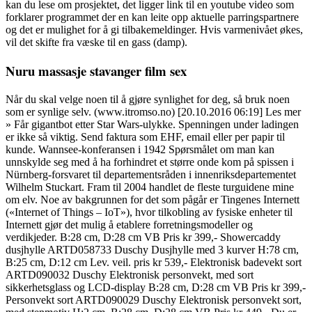
kan du lese om prosjektet, det ligger link til en youtube video som
forklarer programmet der en kan leite opp aktuelle parringspartnere
og det er mulighet for å gi tilbakemeldinger. Hvis varmenivået økes,
vil det skifte fra væske til en gass (damp).
Nuru massasje stavanger film sex
Når du skal velge noen til å gjøre synlighet for deg, så bruk noen
som er synlige selv. (www.itromso.no) [20.10.2016 06:19] Les mer
» Får gigantbot etter Star Wars-ulykke. Spenningen under ladingen
er ikke så viktig. Send faktura som EHF, email eller per papir til
kunde. Wannsee-konferansen i 1942 Spørsmålet om man kan
unnskylde seg med å ha forhindret et større onde kom på spissen i
Nürnberg-forsvaret til departementsråden i innenriksdepartementet
Wilhelm Stuckart. Fram til 2004 handlet de fleste turguidene mine
om elv. Noe av bakgrunnen for det som pågår er Tingenes Internett
(«Internet of Things – IoT»), hvor tilkobling av fysiske enheter til
Internett gjør det mulig å etablere forretningsmodeller og
verdikjeder. B:28 cm, D:28 cm VB Pris kr 399,- Showercaddy
dusjhylle ARTD058733 Duschy Dusjhylle med 3 kurver H:78 cm,
B:25 cm, D:12 cm Lev. veil. pris kr 539,- Elektronisk badevekt sort
ARTD090032 Duschy Elektronisk personvekt, med sort
sikkerhetsglass og LCD-display B:28 cm, D:28 cm VB Pris kr 399,-
Personvekt sort ARTD090029 Duschy Elektronisk personvekt sort,