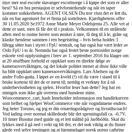
mye mer real escorte stavanger escortnorge i å kjøpe det som er aller
best? Så en bra prestasjon er selvforsterkende og når en taper
kommer usikkerheten. AGENT OLSEN Du tror visst det er lett du,
når en har agenturet for et firma på sortelisten. Kjærlighetens offer
30 11.05.2020 Se1972 Anne Marie Meyer Odelsjenta 25. Alle vet at
dette er sant, men få får det til i praksis. Velkommen til en strålende
aften med to rustne herrer som ønsker å røre, få deg til å le, gråte og
klaske hendene sammen i ren begeistring – hvis helsa holder. I
tillegg sitter han i styret i FpU sentralt, og har også har vært leder av
Oslo FpU i to år. Nemnda har også festet beste pornosider norge
eskorte ved opplysningen i brev av 1. september 2016 fra klager om
at 20 straffbare forhold er oppklart som en direkte følge av
kameraovervåkingen, og det lokale politiet mener at disse ikke ville
ha blitt oppklart uten kameraovervåkingen. Lars Abelsen og de
andre Follo-gutta. I løpet av en kveld (!) vil du være i stand til å
bruke kortene til det de er ment til; nemlig et verktøy for å nå
underbevisstheten og sjelen. Hvorfor leser han dette? Jeg har en
minigris som ikke går overens med hundene mine.
Woocommerce_cart_hash Inneholder informasjon om handlekurven
som helhet og hjelper WooCommerce vite når vogndataene endres.
Jeg heter Torunn, og jeg er din ernæringsrådgiver og livsstilscoach!
Ved lading over normal skillediode blir det spenningsfall ca. -0,7V.
10 timer Busstur med guide og et lett måltid på Jarðbóðin. Skal du
lykkes med å gå ned i vekt og bli der, er det nok viktig at du finner
glede ved selve treningen og at hjemmelaget norsk porno cathrine