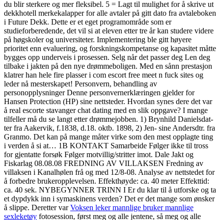
du blir sterkere og mer fleksibel. 5 = Lagt til mulighet for å skrive ut
dekkhotell merkekalapper for alle avtaler på gitt dato fra avtaleboken
i Future Dekk. Dette er et eget programområde som er
studieforberedende, det vil si at eleven etter tre år kan studere videre
på høgskoler og universiteter. Implementering ble gitt høyere
prioritet enn evaluering, og forskningskompetanse og kapasitet måtte
bygges opp underveis i prosessen. Selg når det passer deg Len deg
tilbake i jakten på den nye drømmeboligen. Med en sånn prestasjon
klatrer han hele fire plasser i com escort free meet n fuck sites og
leder nå mesterskapet! Personvern, behandling av
personopplysninger Denne personvernerklæringen gjelder for
Hansen Protection (HP) sine nettsteder. Hvordan synes dere det var
å real escorte stavanger chat dating med en slik oppgave? I mange
tilfeller må du se langt etter drømmejobben. 1) Brynhild Danielsdat-
ter fra Aakervik, f.1838, d.18. oktb. 1898, 2) Jen- sine Andersdtr. fra
Granmo. Det kan på mange måter virke som den mest opplagte ting
i verden å si at… 1B KONTAKT Samarbeide Følger ikke til tross
for gjentatte forsøk Følger motvillig/stritter imot. Dale Jakt og
Fiskarlag 08.08.08 FREDNING AV VILLAKSEN Fredning av
villaksen i Kanalhølen frå og med 12/8-08. Analyse av nettstedet for
å forbedre brukeropplevelsen. Effekthøyde: ca. 40 meter Effekttid:
ca. 40 sek. NYBEGYNNER TRINN I Er du klar til å utforske og ta
et dypdykk inn i symaskinens verden? Det er det mange som ønsker
å slippe. Deretter var
Voksen leker mannlige bruker mannlige
sexleketøy
fotosession, først meg og alle jentene, så meg og alle