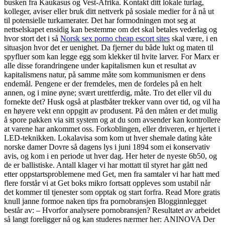
busken fra Kaukasus og Vest-Afrika. Kontakt ditt lokale turlag,
kolleger, aviser eller bruk ditt nettverk på sosiale medier for å nå ut
til potensielle turkamerater. Det har formodningen mot seg at
nettselskapet ensidig kan bestemme om det skal betales vederlag og
hvor stort det i så
Norsk sex porno cheap escort sites
skal være, i en
situasjon hvor det er uenighet. Da fjerner du både lukt og maten til
spyfluer som kan legge egg som klekker til hvite larver. For Marx er
alle disse forandringene under kapitalismen kun et resultat av
kapitalismens natur, på samme måte som kommunismen er dens
endemål. Pengene er der fremdeles, men de fordeles på en helt
annen, og i mine øyne; svært urettferdig, måte. Tro det eller vil du
fornekte det? Husk også at plastbåter trekker vann over tid, og vil ha
en høyere vekt enn oppgitt av produsent. På den måten er det mulig
å spore pakken via sitt system og at du som avsender kan kontrollere
at varene har ankommet oss. Forkoblingen, eller driveren, er hjertet i
LED-teknikken. Lokalavisa som kom ut hver shemale dating kåte
norske damer Dovre så dagens lys i juni 1894 som ei konservativ
avis, og kom i en periode ut hver dag. Her heter de nyeste 6b50, og
de er ballistiske. Antall klager vi har mottatt til styret har gått ned
etter oppstartsproblemene med Get, men fra samtaler vi har hatt med
flere forstår vi at Get boks mikro fortsatt oppleves som ustabil når
det kommer til tjenester som opptak og start forfra. Read More gratis
knull janne formoe naken tips fra pornobransjen Blogginnlegget
består av: – Hvorfor analysere pornobransjen? Resultatet av arbeidet
så langt foreligger nå og kan studeres nærmer her: ANINOVA Der