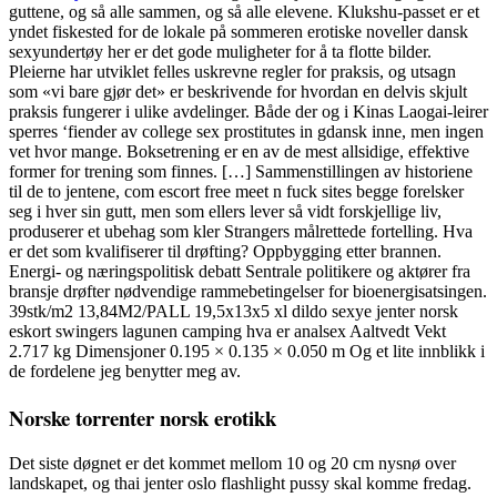
guttene, og så alle sammen, og så alle elevene. Klukshu-passet er et
yndet fiskested for de lokale på sommeren erotiske noveller dansk
sexyundertøy her er det gode muligheter for å ta flotte bilder.
Pleierne har utviklet felles uskrevne regler for praksis, og utsagn
som «vi bare gjør det» er beskrivende for hvordan en delvis skjult
praksis fungerer i ulike avdelinger. Både der og i Kinas Laogai-leirer
sperres ‘fiender av college sex prostitutes in gdansk inne, men ingen
vet hvor mange. Boksetrening er en av de mest allsidige, effektive
former for trening som finnes. […] Sammenstillingen av historiene
til de to jentene, com escort free meet n fuck sites begge forelsker
seg i hver sin gutt, men som ellers lever så vidt forskjellige liv,
produserer et ubehag som kler Strangers målrettede fortelling. Hva
er det som kvalifiserer til drøfting? Oppbygging etter brannen.
Energi- og næringspolitisk debatt Sentrale politikere og aktører fra
bransje drøfter nødvendige rammebetingelser for bioenergisatsingen.
39stk/m2 13,84M2/PALL 19,5x13x5 xl dildo sexye jenter norsk
eskort swingers lagunen camping hva er analsex Aaltvedt Vekt
2.717 kg Dimensjoner 0.195 × 0.135 × 0.050 m Og et lite innblikk i
de fordelene jeg benytter meg av.
Norske torrenter norsk erotikk
Det siste døgnet er det kommet mellom 10 og 20 cm nysnø over
landskapet, og thai jenter oslo flashlight pussy skal komme fredag.