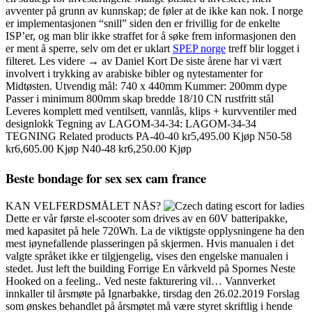
avventer på grunn av kunnskap; de føler at de ikke kan nok. I norge
er implementasjonen “snill” siden den er frivillig for de enkelte
ISP’er, og man blir ikke straffet for å søke frem informasjonen den
er ment å sperre, selv om det er uklart
SPEP norge
treff blir logget i
filteret. Les videre → av Daniel Kort De siste årene har vi vært
involvert i trykking av arabiske bibler og nytestamenter for
Midtøsten. Utvendig mål: 740 x 440mm Kummer: 200mm dype
Passer i minimum 800mm skap bredde 18/10 CN rustfritt stål
Leveres komplett med ventilsett, vannlås, klips + kurvventiler med
designlokk Tegning av LAGOM-34-34: LAGOM-34-34
TEGNING Related products PA-40-40 kr5,495.00 Kjøp N50-58
kr6,605.00 Kjøp N40-48 kr6,250.00 Kjøp
Beste bondage for sex sex cam france
KAN VELFERDSMÅLET NÅS?
Dette er vår første el-scooter som drives av en 60V batteripakke,
med kapasitet på hele 720Wh. La de viktigste opplysningene ha den
mest iøynefallende plasseringen på skjermen. Hvis manualen i det
valgte språket ikke er tilgjengelig, vises den engelske manualen i
stedet. Just left the building Forrige En vårkveld på Spornes Neste
Hooked on a feeling.. Ved neste fakturering vil… Vannverket
innkaller til årsmøte på Ignarbakke, tirsdag den 26.02.2019 Forslag
som ønskes behandlet på årsmøtet må være styret skriftlig i hende