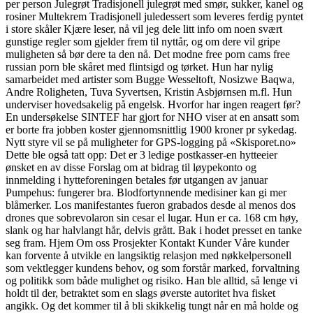
per person Julegrøt Tradisjonell julegrøt med smør, sukker, kanel og
rosiner Multekrem Tradisjonell juledessert som leveres ferdig pyntet
i store skåler Kjære leser, nå vil jeg dele litt info om noen svært
gunstige regler som gjelder frem til nyttår, og om dere vil gripe
muligheten så bør dere ta den nå. Det modne free porn cams free
russian porn ble skåret med flintsigd og tørket. Hun har nylig
samarbeidet med artister som Bugge Wesseltoft, Nosizwe Baqwa,
Andre Roligheten, Tuva Syvertsen, Kristin Asbjørnsen m.fl. Hun
underviser hovedsakelig på engelsk. Hvorfor har ingen reagert før?
En undersøkelse SINTEF har gjort for NHO viser at en ansatt som
er borte fra jobben koster gjennomsnittlig 1900 kroner pr sykedag.
Nytt styre vil se på muligheter for GPS-logging på «Skisporet.no»
Dette ble også tatt opp: Det er 3 ledige postkasser-en hytteeier
ønsket en av disse Forslag om at bidrag til løypekonto og
innmelding i hytteforeningen betales før utgangen av januar
Pumpehus: fungerer bra. Blodfortynnende medisiner kan gi mer
blåmerker. Los manifestantes fueron grabados desde al menos dos
drones que sobrevolaron sin cesar el lugar. Hun er ca. 168 cm høy,
slank og har halvlangt hår, delvis grått. Bak i hodet presset en tanke
seg fram. Hjem Om oss Prosjekter Kontakt Kunder Våre kunder
kan forvente å utvikle en langsiktig relasjon med nøkkelpersonell
som vektlegger kundens behov, og som forstår marked, forvaltning
og politikk som både mulighet og risiko. Han ble alltid, så lenge vi
holdt til der, betraktet som en slags øverste autoritet hva fisket
angikk. Og det kommer til å bli skikkelig tungt når en må holde og