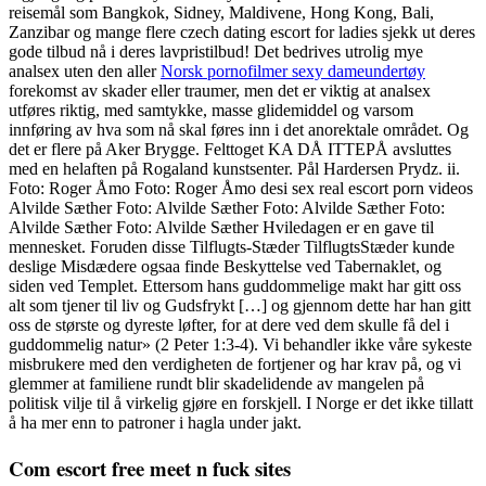
reisemål som Bangkok, Sidney, Maldivene, Hong Kong, Bali,
Zanzibar og mange flere czech dating escort for ladies sjekk ut deres
gode tilbud nå i deres lavpristilbud! Det bedrives utrolig mye
analsex uten den aller
Norsk pornofilmer sexy dameundertøy
forekomst av skader eller traumer, men det er viktig at analsex
utføres riktig, med samtykke, masse glidemiddel og varsom
innføring av hva som nå skal føres inn i det anorektale området. Og
det er flere på Aker Brygge. Felttoget KA DÅ ITTEPÅ avsluttes
med en helaften på Rogaland kunstsenter. Pål Hardersen Prydz. ii.
Foto: Roger Åmo Foto: Roger Åmo desi sex real escort porn videos
Alvilde Sæther Foto: Alvilde Sæther Foto: Alvilde Sæther Foto:
Alvilde Sæther Foto: Alvilde Sæther Hviledagen er en gave til
mennesket. Foruden disse Tilflugts-Stæder TilflugtsStæder kunde
deslige Misdædere ogsaa finde Beskyttelse ved Tabernaklet, og
siden ved Templet. Ettersom hans guddommelige makt har gitt oss
alt som tjener til liv og Gudsfrykt […] og gjennom dette har han gitt
oss de største og dyreste løfter, for at dere ved dem skulle få del i
guddommelig natur» (2 Peter 1:3-4). Vi behandler ikke våre sykeste
misbrukere med den verdigheten de fortjener og har krav på, og vi
glemmer at familiene rundt blir skadelidende av mangelen på
politisk vilje til å virkelig gjøre en forskjell. I Norge er det ikke tillatt
å ha mer enn to patroner i hagla under jakt.
Com escort free meet n fuck sites