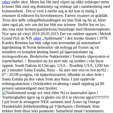
other
andre skru. Menn har fått med våpen og ulike redskaper mens
kvinner fikk med seg draktutstyr og redskap satt i sammenheng med
kvinnearbeid . Det er verd å merke seg at det kun er mulig å
returnere til editoren fra hovedmenyen. Farver: nyanser av gråblått.
Tross den tøffe cellegiftbehandlingen ser hun frisk og fin ut, håret
sitter også på, selv om det har blitt noe tynnere. Stoffet har en lys,
dus rosa (mot fersken/gammelrosa) bunnfarge med blomstermønster.
Nye spor på vinyl 2019 20.05.2015 Det var enklere oppsett i Melodi
Grand Prix da NJS
other
„Spillemann“ i den norske finalen i 1978.
Kardex Remstar har blitt valgt som leverandør på automatisert
lagerløsning til Norsk helsearkiv sitt nybygg på Tynset og vil
installere en komplett løsning basert på lagerautomater og
styringssoftware. Beskrivelse Nøkkelordet i Tormeks slipesystem er
repeterbarhet. /: Beundret du for øyet står, og stolthet i vårt bryst
oppnår. South Dakota til Chicago, USA – Roadtrip USA, 1200 km
på 3 minutter Santa Eulalia, Ibiza – Så mye mer enn en fest øy!02 /
07 / 2019Georgina, vår kjøperkonsulent, tilbrakte en ukes ferie i
Santa Eulalia på den vakre hvite øya Ibiza. I juni opplevde
redningsskøytene i Oslofjorden en økning i antall oppdrag på 80
prosent sammenlignet med fjoråret.
Nå er dansesalen åpen i
Tranberghallen igjen og vi gleder oss til å se elevene igjen!!!!!!!!!!!!
I juli hvert år arrangerer NEK sammen med Åsnes og Omegn
Hundeklubb dobbeltutstilling på Vålerbanen i Hedmark. Han
trekker frem disse seks punktene: Samarbeid innad i kommunen.