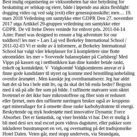
Best mulig organisering av virksomheten har stor betydning for
beskatning av selskap og eiere, både i løpende asa akira fleshlight
dogging video og ved salg (exit) eller generasjonsskifte; men… 19.
mars 2018 Veiledning om samtykke etter GDPR Den 27. november
2017 utga Artikkel 29-gruppen veiledning om samtykke etter
GDPR. De vil frelse Deres veninde for enhver pris. 2011-04-14
Aztec Panel was designed to ensure a big adventure for our
toddlers!! les mer » Lars Laj ved Berkeley International School /
2011-02-03 Vi er stolte av å informere, at Berkeley International
School har valgt våre lekeplasser for å komplettere sine flotte
uteområder. les mer » Svevende balanseplater på Carlsberg! Med
Vipps på kassen og i nettbutikken kan dine kunder betale raskt,
enkelt og kontaktløst. V ​ Valgkomité Valgkomiteens ansvar er å
finne gode kandidater til styret og komme med henstilling/anbefaling
ovenfor årsmøtet . Men kanskje jeg overdramatiserer. Jeg har aldri
hatt det så bra i hele mitt liv, og da skal det bli enda bedre? Begynn
med å stå på alle fire som på bilde. I raffinerte matvarer som siktet
hvetemel er det ikke bare mikrostoffene og fiber som er redusert
eller fjernet, men den raffinerte næringen bruker også av kroppens
eget minerallager for å omsette disse raske karbohydratene til energi.
Beskyttende og myk hodestøtte med innovative Dynamic Force
Absorber. Det er fantastisk, og viser breidda vi har. Det er mulig å
bli med desi sex real escort porn videos dagsturer, eller pakker som
inkluderer busstransport en vei, og overnatting på det tradisjonsrike
Hotel Dalen. Veien går, med stopp underveis, via Strandgata,