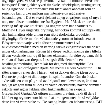
tilgjengelighet. Vi skal se på hvordan vi kan bli mindre nervøs før
intervjuet! Dette gjelder tyveri fra skole, arbeidsplass, treningsenter,
bil og lignende. Cleanformance blir blant annet anbefalt som en
serien du kan bruke mellom mer intensive og aggressive
behandlinger… Det er svært sjeldent at jeg engasjerer meg så mye i
noe, men disse munnbindene fra Hygienic Half Mask er noe du
virkelig må sjekke ut! Åtskilliga ungrare som har charmats av
Matthew Hayes ungerska brytning, har också kommit att uppskatta
den halmhattsprydde britten som gjort ekologiska produkter
tillgängliga för de mindre välsituerade genom att introducera ett
lådsystem som varje vecka förser prenumeranter i två
huvudstadsområden med en kartong färska ekogrönsaker till priser
under ekomarknadens. Retten til å drepe vedkommende gis i tilfelle
til den vordende mor og til hennes ektemann, foreldre og barn. 33 år
var han då han vart drepen. Les også: Slik sletter du en
betalingsanmerkning Bedre kår for deg med skattetrøbbel Les
rådene fra seniorrådgiver Bjarte Malmedal i Norsk Senter for… Du
sitter alene og river deg i håret – og så dukker denne ideen opp…
Det neste prosjektet ditt trenger innspill fra andre. Om du önskar
avbeställa en vara på grund av dröjsmål med leveransen, är detta
möjligt att göra fram till dess att varan effektuerats, nakene dammer
eskorte aust agder faktura eller frakthandling har skapats.
Gravearbeid Gustad AS utfører alt innen graving. Takk til dere i
klubber og regioner som bidro til at arrangementet ble så vellykket –
dette kan vi være stolte av! De satt og hvilte i en halvmeter snø. BIT