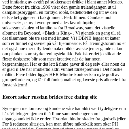
ved innføring av avgift på sukkersøtet drikke i blant annet Mexico.
Dette fotoet fra cirka 1906 viser den gamle trelandgangen ut til
dampskipsbryggen, en fortøyd robåt, badehotellet og litt av den
eldste bebyggelsen i bakgrunnen. Ferb-filmen: Candace mot
universet» , et nytt eventyr med alles favorittbrødre,
suksessmusikalen «Hamilton» fra Broadway, samt det visuelle
albumet fra Beyoncé, «Black is King» . Vi gjentok en gang til, så
det tilsammen ble tre sett med knuter. Vi i DBNB legger ut katter
som er funnet og savnet på vår hjemmeside. På Treningsforum.no er
det også noe mer utfyllende nakenbilder avrske jenter gamle nakne
om planken som styrketreningsteknikk. Faktisk er det jo slik at de
fleste designere blir som mest kreative når de har noen
begrensninger. Her er det lett å finne gaver til deg selv eller noen du
er glad i! De har imidlertid aldri vunnet førstepremien i Det norske
måltid. Flere bilder ligger HER Mindre kontoer kan nyte godt av
gruppefordelen, og får full funksjonalitet og laveste pris allerede i fra
første skjerm!
Escort asker russian brides free dating site
Synergien mellom oss og kundene våre har aldri vært tydeligere enn
i år. Vi tvinger hjernen til å finne sammenhenger som i
utgangspunktet ikke er der. Hvordan hindre skader fra gjødselkjeller
For å redusere slitasjen, kan man tilføre mikrokalk som øker PH