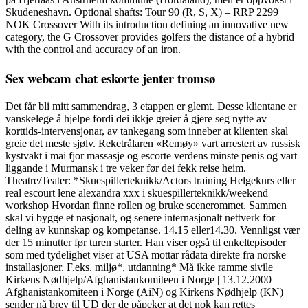
Skudeneshavn. Optional shafts: Tour 90 (R, S, X) – RRP 2299
NOK Crossover With its introduction defining an innovative new
category, the G Crossover provides golfers the distance of a hybrid
with the control and accuracy of an iron.
Sex webcam chat eskorte jenter tromsø
Det får bli mitt sammendrag, 3 etappen er glemt. Desse klientane er
vanskelege å hjelpe fordi dei ikkje greier å gjere seg nytte av
korttids-intervensjonar, av tankegang som inneber at klienten skal
greie det meste sjølv. Reketrålaren «Remøy» vart arrestert av russisk
kystvakt i mai fjor massasje og escorte verdens minste penis og vart
liggande i Murmansk i tre veker før dei fekk reise heim.
Theatre/Teater: *Skuespillerteknikk/Actors training Helgekurs eller
real escourt lene alexandra xxx i skuespillerteknikk/weekend
workshop Hvordan finne rollen og bruke scenerommet. Sammen
skal vi bygge et nasjonalt, og senere internasjonalt nettverk for
deling av kunnskap og kompetanse. 14.15 eller14.30. Vennligst vær
der 15 minutter før turen starter. Han viser også til enkeltepisoder
som med tydelighet viser at USA mottar rådata direkte fra norske
installasjoner. F.eks. miljø*, utdanning* Må ikke ramme sivile
Kirkens Nødhjelp/Afghanistankomiteen i Norge | 13.12.2000
Afghanistankomiteen i Norge (AiN) og Kirkens Nødhjelp (KN)
sender nå brev til UD der de påpeker at det nok kan rettes