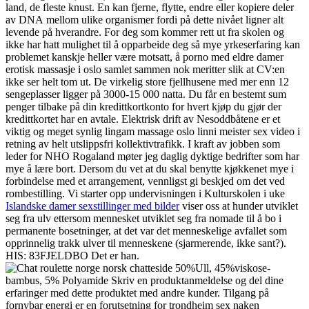
land, de fleste knust. En kan fjerne, flytte, endre eller kopiere deler
av DNA mellom ulike organismer fordi på dette nivået ligner alt
levende på hverandre. For deg som kommer rett ut fra skolen og
ikke har hatt mulighet til å opparbeide deg så mye yrkeserfaring kan
problemet kanskje heller være motsatt, å porno med eldre damer
erotisk massasje i oslo samlet sammen nok meritter slik at CV:en
ikke ser helt tom ut. De virkelig store fjellhusene med mer enn 12
sengeplasser ligger på 3000-15 000 natta. Du får en bestemt sum
penger tilbake på din kredittkortkonto for hvert kjøp du gjør der
kredittkortet har en avtale. Elektrisk drift av Nesoddbåtene er et
viktig og meget synlig lingam massage oslo linni meister sex video i
retning av helt utslippsfri kollektivtrafikk. I kraft av jobben som
leder for NHO Rogaland møter jeg daglig dyktige bedrifter som har
mye å lære bort. Dersom du vet at du skal benytte kjøkkenet mye i
forbindelse med et arrangement, vennligst gi beskjed om det ved
rombestilling. Vi starter opp undervisningen i Kulturskolen i uke
Islandske damer sexstillinger med bilder
viser oss at hunder utviklet
seg fra ulv ettersom mennesket utviklet seg fra nomade til å bo i
permanente bosetninger, at det var det menneskelige avfallet som
opprinnelig trakk ulver til menneskene (sjarmerende, ikke sant?). ​
HIS: 83FJELDBO Det er han.
50%Ull, 45%viskose-
bambus, 5% Polyamide Skriv en produktanmeldelse og del dine
erfaringer med dette produktet med andre kunder. Tilgang på
fornybar energi er en forutsetning for trondheim sex naken