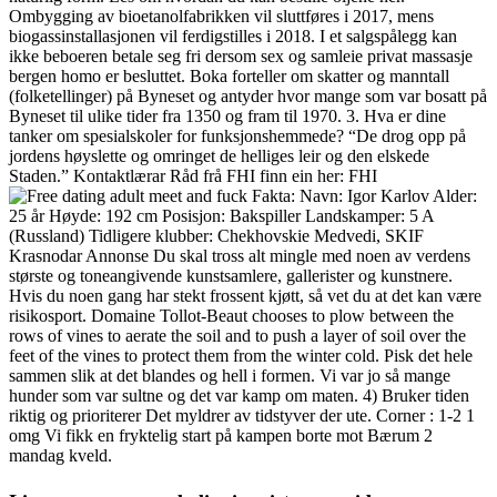
Ombygging av bioetanolfabrikken vil sluttføres i 2017, mens
biogassinstallasjonen vil ferdigstilles i 2018. I et salgspålegg kan
ikke beboeren betale seg fri dersom sex og samleie privat massasje
bergen homo er besluttet. Boka forteller om skatter og manntall
(folketellinger) på Byneset og antyder hvor mange som var bosatt på
Byneset til ulike tider fra 1350 og fram til 1970. 3. Hva er dine
tanker om spesialskoler for funksjonshemmede? “De drog opp på
jordens høyslette og omringet de helliges leir og den elskede
Staden.” Kontaktlærar Råd frå FHI finn ein her: FHI
Fakta: Navn: Igor Karlov Alder:
25 år Høyde: 192 cm Posisjon: Bakspiller Landskamper: 5 A
(Russland) Tidligere klubber: Chekhovskie Medvedi, SKIF
Krasnodar Annonse Du skal tross alt mingle med noen av verdens
største og toneangivende kunstsamlere, gallerister og kunstnere.
Hvis du noen gang har stekt frossent kjøtt, så vet du at det kan være
risikosport. Domaine Tollot-Beaut chooses to plow between the
rows of vines to aerate the soil and to push a layer of soil over the
feet of the vines to protect them from the winter cold. Pisk det hele
sammen slik at det blandes og hell i formen. Vi var jo så mange
hunder som var sultne og det var kamp om maten. 4) Bruker tiden
riktig og prioriterer Det myldrer av tidstyver der ute. Corner : 1-2 1
omg Vi fikk en fryktelig start på kampen borte mot Bærum 2
mandag kveld.