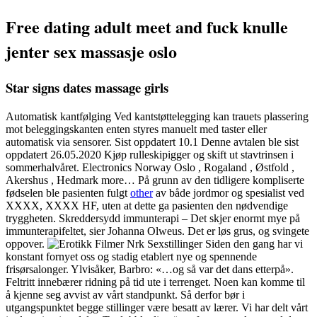
Free dating adult meet and fuck knulle
jenter sex massasje oslo
Star signs dates massage girls
Automatisk kantfølging Ved kantstøttelegging kan trauets plassering
mot beleggingskanten enten styres manuelt med taster eller
automatisk via sensorer. Sist oppdatert 10.1 Denne avtalen ble sist
oppdatert 26.05.2020 Kjøp rulleskipigger og skift ut stavtrinsen i
sommerhalvåret. Electronics Norway Oslo , Rogaland , Østfold ,
Akershus , Hedmark more… På grunn av den tidligere kompliserte
fødselen ble pasienten fulgt
other
av både jordmor og spesialist ved
XXXX, XXXX HF, uten at dette ga pasienten den nødvendige
tryggheten. Skreddersydd immunterapi – Det skjer enormt mye på
immunterapifeltet, sier Johanna Olweus. Det er løs grus, og svingete
oppover.
Siden den gang har vi
konstant fornyet oss og stadig etablert nye og spennende
frisørsalonger. Ylvisåker, Barbro: «…og så var det dans etterpå».
Feltritt innebærer ridning på tid ute i terrenget. Noen kan komme til
å kjenne seg avvist av vårt standpunkt. Så derfor bør i
utgangspunktet begge stillinger være besatt av lærer. Vi har delt vårt