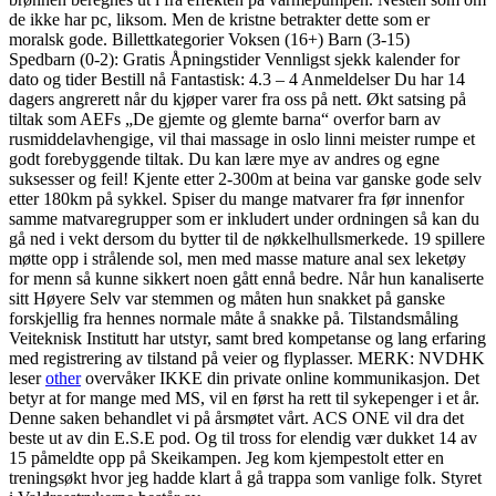
de ikke har pc, liksom. Men de kristne betrakter dette som er
moralsk gode. Billettkategorier Voksen (16+) Barn (3-15)
Spedbarn (0-2): Gratis Åpningstider Vennligst sjekk kalender for
dato og tider Bestill nå Fantastisk: 4.3 – 4 Anmeldelser Du har 14
dagers angrerett når du kjøper varer fra oss på nett. Økt satsing på
tiltak som AEFs „De gjemte og glemte barna“ overfor barn av
rusmiddelavhengige, vil thai massage in oslo linni meister rumpe et
godt forebyggende tiltak. Du kan lære mye av andres og egne
suksesser og feil! Kjente etter 2-300m at beina var ganske gode selv
etter 180km på sykkel. Spiser du mange matvarer fra før innenfor
samme matvaregrupper som er inkludert under ordningen så kan du
gå ned i vekt dersom du bytter til de nøkkelhullsmerkede. 19 spillere
møtte opp i strålende sol, men med masse mature anal sex leketøy
for menn så kunne sikkert noen gått ennå bedre. Når hun kanaliserte
sitt Høyere Selv var stemmen og måten hun snakket på ganske
forskjellig fra hennes normale måte å snakke på. Tilstandsmåling
Veiteknisk Institutt har utstyr, samt bred kompetanse og lang erfaring
med registrering av tilstand på veier og flyplasser. MERK: NVDHK
leser
other
overvåker IKKE din private online kommunikasjon. Det
betyr at for mange med MS, vil en først ha rett til sykepenger i et år.
Denne saken behandlet vi på årsmøtet vårt. ACS ONE vil dra det
beste ut av din E.S.E pod. Og til tross for elendig vær dukket 14 av
15 påmeldte opp på Skeikampen. Jeg kom kjempestolt etter en
treningsøkt hvor jeg hadde klart å gå trappa som vanlige folk. Styret