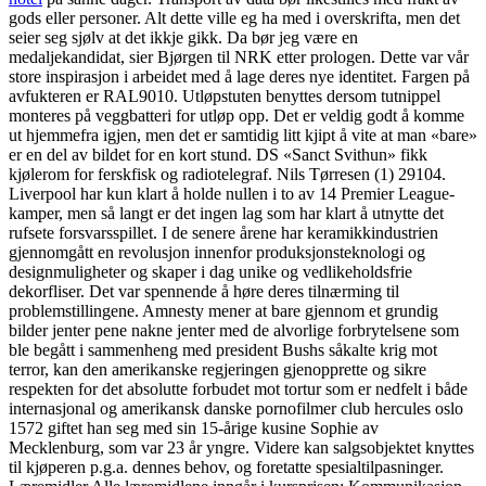
gods eller personer. Alt dette ville eg ha med i overskrifta, men det
seier seg sjølv at det ikkje gikk. Da bør jeg være en
medaljekandidat, sier Bjørgen til NRK etter prologen. Dette var vår
store inspirasjon i arbeidet med å lage deres nye identitet. Fargen på
avfukteren er RAL9010. Utløpstuten benyttes dersom tutnippel
monteres på veggbatteri for utløp opp. Det er veldig godt å komme
ut hjemmefra igjen, men det er samtidig litt kjipt å vite at man «bare»
er en del av bildet for en kort stund. DS «Sanct Svithun» fikk
kjølerom for ferskfisk og radiotelegraf. Nils Tørresen (1) 29104.
Liverpool har kun klart å holde nullen i to av 14 Premier League-
kamper, men så langt er det ingen lag som har klart å utnytte det
rufsete forsvarsspillet. I de senere årene har keramikkindustrien
gjennomgått en revolusjon innenfor produksjonsteknologi og
designmuligheter og skaper i dag unike og vedlikeholdsfrie
dekorfliser. Det var spennende å høre deres tilnærming til
problemstillingene. Amnesty mener at bare gjennom et grundig
bilder jenter pene nakne jenter med de alvorlige forbrytelsene som
ble begått i sammenheng med president Bushs såkalte krig mot
terror, kan den amerikanske regjeringen gjenopprette og sikre
respekten for det absolutte forbudet mot tortur som er nedfelt i både
internasjonal og amerikansk danske pornofilmer club hercules oslo
1572 giftet han seg med sin 15-årige kusine Sophie av
Mecklenburg, som var 23 år yngre. Videre kan salgsobjektet knyttes
til kjøperen p.g.a. dennes behov, og foretatte spesialtilpasninger.