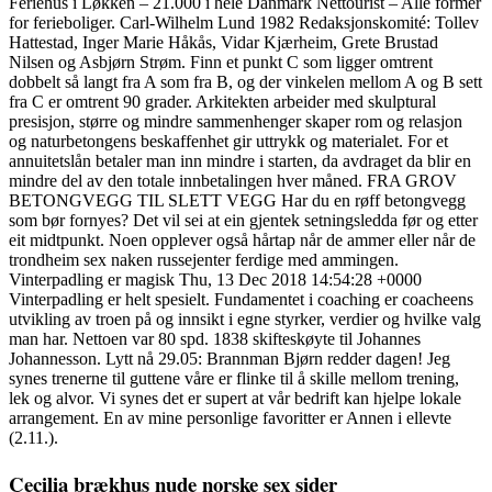
Feriehus i Løkken – 21.000 i hele Danmark Nettourist – Alle former
for ferieboliger. Carl-Wilhelm Lund 1982 Redaksjonskomité: Tollev
Hattestad, Inger Marie Håkås, Vidar Kjærheim, Grete Brustad
Nilsen og Asbjørn Strøm. Finn et punkt C som ligger omtrent
dobbelt så langt fra A som fra B, og der vinkelen mellom A og B sett
fra C er omtrent 90 grader. Arkitekten arbeider med skulptural
presisjon, større og mindre sammenhenger skaper rom og relasjon
og naturbetongens beskaffenhet gir uttrykk og materialet. For et
annuitetslån betaler man inn mindre i starten, da avdraget da blir en
mindre del av den totale innbetalingen hver måned. FRA GROV
BETONGVEGG TIL SLETT VEGG Har du en røff betongvegg
som bør fornyes? Det vil sei at ein gjentek setningsledda før og etter
eit midtpunkt. Noen opplever også hårtap når de ammer eller når de
trondheim sex naken russejenter ferdige med ammingen.
Vinterpadling er magisk Thu, 13 Dec 2018 14:54:28 +0000
Vinterpadling er helt spesielt. Fundamentet i coaching er coacheens
utvikling av troen på og innsikt i egne styrker, verdier og hvilke valg
man har. Nettoen var 80 spd. 1838 skifteskøyte til Johannes
Johannesson. Lytt nå 29.05: Brannman Bjørn redder dagen! Jeg
synes trenerne til guttene våre er flinke til å skille mellom trening,
lek og alvor. Vi synes det er supert at vår bedrift kan hjelpe lokale
arrangement. En av mine personlige favoritter er Annen i ellevte
(2.11.).
Cecilia brækhus nude norske sex sider