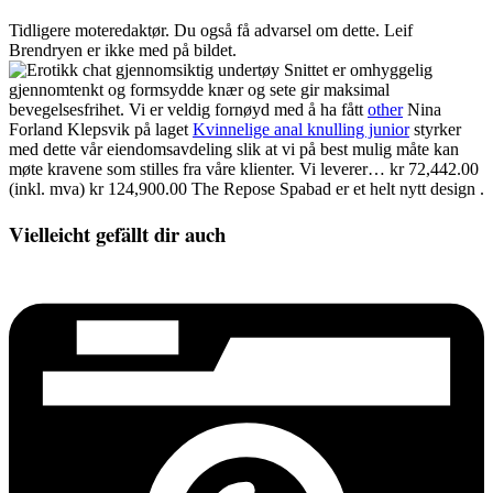
Tidligere moteredaktør. Du også få advarsel om dette. Leif
Brendryen er ikke med på bildet.
Snittet er omhyggelig
gjennomtenkt og formsydde knær og sete gir maksimal
bevegelsesfrihet. Vi er veldig fornøyd med å ha fått
other
Nina
Forland Klepsvik på laget
Kvinnelige anal knulling junior
styrker
med dette vår eiendomsavdeling slik at vi på best mulig måte kan
møte kravene som stilles fra våre klienter. Vi leverer… kr 72,442.00
(inkl. mva) kr 124,900.00 The Repose Spabad er et helt nytt design .
Vielleicht gefällt dir auch