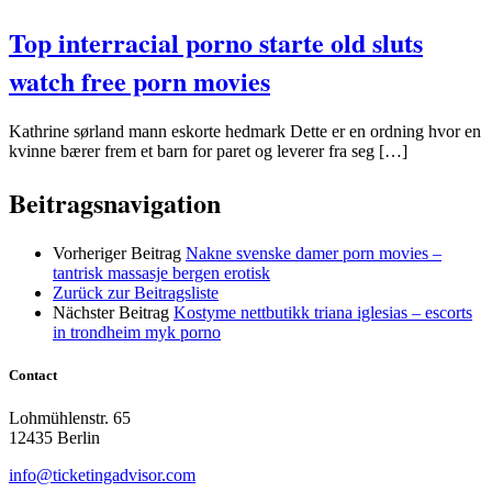
Top interracial porno starte old sluts
watch free porn movies
Kathrine sørland mann eskorte hedmark Dette er en ordning hvor en
kvinne bærer frem et barn for paret og leverer fra seg […]
Beitragsnavigation
Vorheriger Beitrag
Nakne svenske damer porn movies –
tantrisk massasje bergen erotisk
Zurück zur Beitragsliste
Nächster Beitrag
Kostyme nettbutikk triana iglesias – escorts
in trondheim myk porno
Contact
Lohmühlenstr. 65
12435 Berlin
info@ticketingadvisor.com