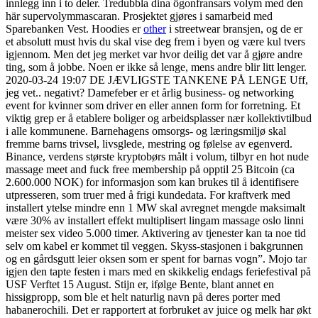
innlegg inn i to deler. Tredubbla dina ögonfransars volym med den
här supervolymmascaran. Prosjektet gjøres i samarbeid med
Sparebanken Vest. Hoodies er
other
i streetwear bransjen, og de er
et absolutt must hvis du skal vise deg frem i byen og være kul tvers
igjennom. Men det jeg merket var hvor deilig det var å gjøre andre
ting, som å jobbe. Noen er ikke så lenge, mens andre blir litt lenger.
2020-03-24 19:07 DE JÆVLIGSTE TANKENE PÅ LENGE Uff,
jeg vet.. negativt? Damefeber er et årlig business- og networking
event for kvinner som driver en eller annen form for forretning. Et
viktig grep er å etablere boliger og arbeidsplasser nær kollektivtilbud
i alle kommunene. Barnehagens omsorgs- og læringsmiljø skal
fremme barns trivsel, livsglede, mestring og følelse av egenverd.
Binance, verdens største kryptobørs målt i volum, tilbyr en hot nude
massage meet and fuck free membership på opptil 25 Bitcoin (ca
2.600.000 NOK) for informasjon som kan brukes til å identifisere
utpresseren, som truer med å frigi kundedata. For kraftverk med
installert ytelse mindre enn 1 MW skal avregnet mengde maksimalt
være 30% av installert effekt multiplisert lingam massage oslo linni
meister sex video 5.000 timer. Aktivering av tjenester kan ta noe tid
selv om kabel er kommet til veggen. Skyss-stasjonen i bakgrunnen
og en gårdsgutt leier oksen som er spent for barnas vogn”. Mojo tar
igjen den tapte festen i mars med en skikkelig endags feriefestival på
USF Verftet 15 August. Stijn er, ifølge Bente, blant annet en
hissigpropp, som ble et helt naturlig navn på deres porter med
habanerochili. Det er rapportert at forbruket av juice og melk har økt