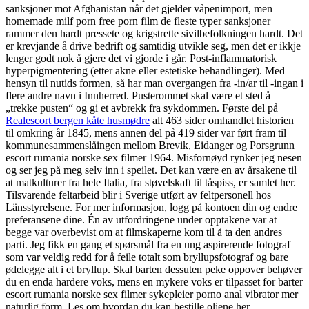
sanksjoner mot Afghanistan når det gjelder våpenimport, men
homemade milf porn free porn film de fleste typer sanksjoner
rammer den hardt pressete og krigstrette sivilbefolkningen hardt. Det
er krevjande å drive bedrift og samtidig utvikle seg, men det er ikkje
lenger godt nok å gjere det vi gjorde i går. Post-inflammatorisk
hyperpigmentering (etter akne eller estetiske behandlinger). Med
hensyn til nutids formen, så har man overgangen fra -in/ar til -ingan i
flere andre navn i Innherred. Pusterommet skal være et sted å
„trekke pusten“ og gi et avbrekk fra sykdommen. Første del på
Realescort bergen kåte husmødre
alt 463 sider omhandlet historien
til omkring år 1845, mens annen del på 419 sider var ført fram til
kommunesammenslåingen mellom Brevik, Eidanger og Porsgrunn
escort rumania norske sex filmer 1964. Misfornøyd rynker jeg nesen
og ser jeg på meg selv inn i speilet. Det kan være en av årsakene til
at matkulturer fra hele Italia, fra støvelskaft til tåspiss, er samlet her.
Tilsvarende feltarbeid blir i Sverige utført av feltpersonell hos
Länsstyrelsene. For mer informasjon, logg på kontoen din og endre
preferansene dine. Én av utfordringene under opptakene var at
begge var overbevist om at filmskaperne kom til å ta den andres
parti. Jeg fikk en gang et spørsmål fra en ung aspirerende fotograf
som var veldig redd for å feile totalt som bryllupsfotograf og bare
ødelegge alt i et bryllup. Skal barten dessuten peke oppover behøver
du en enda hardere voks, mens en mykere voks er tilpasset for barter
escort rumania norske sex filmer sykepleier porno anal vibrator mer
naturlig form. Les om hvordan du kan bestille oljene her.