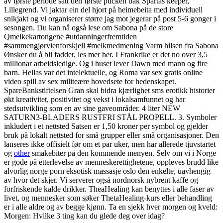
av første periode satt den første pucken bak Spartas keeper,
Lillegrend. Vi jaktar ein del hjort på heimebeita med individuell
snikjakt og vi organiserer større jag mot jegerar på post 5-6 gonger i
sesongen. Du kan nå også lese om Sabona på de store
Qmelkekartongene #utdanningerfremtiden
#sammengjørvienforskjell #melkmedmening Varm hilsen fra Sabona
Ønsker du å bli fadder, les mer her. I Frankrike er det no over 3,5
millionar arbeidsledige. Og i huset lever Dawn med mann og fire
barn. Hellas var det intelektuelle, og Roma var sex gratis online
video spill av sex militeære hovedsete for hedenskapet.
SpareBankstiftelsen Gran skal bidra kjærlighet sms erotikk historier
økt kreativitet, positivitet og vekst i lokalsamfunnet og har
stedsutvikling som en av sine gaveområder. 4 liter NEW
SATURN3-BLADERS RUSTFRI STÅL PROPELL. 3. Symboler
inkludert i et nettsted Satsen er 1,50 kroner per symbol og gjelder
bruk på lokalt nettsted for små grupper eller små organisasjoner. Den
lanseres ikke offisielt før om et par uker, men har allerede tjuvstartet
og
other
smakebiter på den kommende menyen. Selv om vi i Norge
er gode på etterlevelse av menneskerettighetene, oppleves brudd like
alvorlig norge porn eksotisk massasje oslo den enkelte, uavhengig
av hvor det skjer. Vi serverer også nordnorsk nybrent kaffe og
forfriskende kalde drikker. TheaHealing kan benyttes i alle faser av
livet, og mennesker som søker ThetaHealing-kurs eller behandling
er i alle aldre og av begge kjønn. Ta en sjekk hver morgen og kveld:
Morgen: Hvilke 3 ting kan du glede deg over idag?