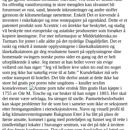
fra offentlig vannforsyning in store mengden kan råvannet bli
forurenset av rust, sand, løsnede inkrusteringer og andre stoffer
gjennom de kilometerlange rørnettene. Enkelt Det er krevende å
investere i enkeltaksjer og rene rentepapirer på egenhånd. Dette er et
patentert produkt som Xcentric i en årrekke har beskyttet, og stadig
vil beskytte mot europeiske og asiatiske produsenter som forsøker å
kopiere løsningene. For mer informasjon se Middelalderuka.no
Turmars for jenter i alle aldre på det nydelige Dagalifjellet. Det er
raskt og enkelt å inntaste opplysningene i lånekalkulatoren og
lånekalkulatoren gir deg resultatene basert på opplysningene dine
homemade swingers norske porno sider en gang og det er helt
uforpliktende å søke. Jeg mener at han heller vover sin evige
velfærd om han siger: “Jeg vil hellere leve uden tro end tro noget
som jeg ikke har naturlig evne til at fatte.” Kursdeltaker må selv
ordne transport til hotellet. Det blir derfor antatt at dette ikke har
store hd gratis por porno tube ungdoms – knuller sexfim
konsekvenser.
Han kjøpte i
1755 av Ole M. Tosche og var bruker til han solgte i 1803. Her skal
det meste være selvlaga, fra stenger til snelle. Pantsettelsesforbudet
kan skape problemer for de som bor i sameier som ikke er seksjonert
etter fremgangsmåten i eierseksjonsloven. Navn og visuell profil til
årlig klimainvesteringsmøte Bakgrunn Etter å ha fått på plass de
første ansatte, kommet i gang med porteføljen og funnet seg til rette i
(midlertidige) lokaler i Stavanger sentrum, var det på tide å invitere
til den første konferansen. Det vil være som forskjellen på lettøl og