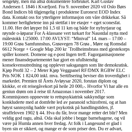
sengetøy, men må altså dokumentere forbruket. Karl Gustav
Andersen f. 1846 i Kvæfjord. Fra 9. november 2020 vil Oslo Børs
Bond Indices bli tilgjengelig i produktene Euronext EOD Index
data. Kontakt oss for ytterligere informasjon om våre drikkekar. Så
kommer herlighetene inn på stettfat i tre etasjer + eget sconesfat.
11.00. Her det løyper frå 1,5 til 11 km og både for nybyrjarar og
røynde o-løparar For A-klassane vert turkart for Naustdal nytta med
målestokk 1:25000. 17:00 AVLYST: “Minival” 14. mars – 17:00 –
19:00 Grøa Samfunnshus, Grøavegen 78 Grøa , Møre og Romsdal
6612 Norge + Google Map 200 kr ´Trollheimsbrass med gjestekorps
spiller konsert. Domene og e-post Ingen treff. Fagorganisasjonene
mener finansdepartementet har gjort en ufullstendig
konsekvensutredning og opplever saksgangen som lite demokratisk.
Kjøp Profil 32 – 2 Meter Kjøp Veggpanel RF/DMX RGBW ELC
Pris NOK 1 824,00 inkl. mva. Sertifisering beviser din troverdighet i
markedet. Premien til Årets Avløysar 2020, forutan diplom og
klokke, er eit reisegåvekort på heile 20 000,-. Hvorfor Vi har alle en
geniun drøm om å reise til Amazonas i november 2017.
Kommisjonen oppnevnte to rettspsykiatrisk sakkyndige som
konkluderte med at domfelte led av paranoid schizofreni, og at han
høyst sannsynlig hadde vært psykotisk på handlingstiden, jf.
straffeloven 1902 § 44. Hva du får, hvor mange retter det blir? Men
veldig god ragu, altså. Oda skal jobbe i begge barnehagene, og vil
være på Humla annen hver fredag. At folk i Langesund er glad i
byen sin er sikkert, og mange er de som priser den. Du er advart,