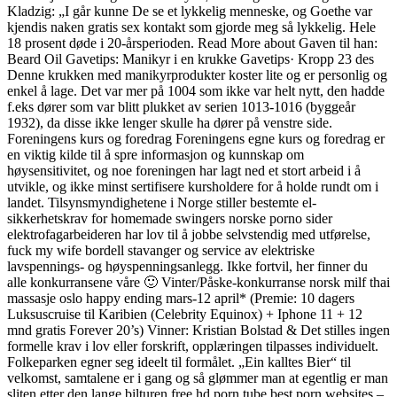
Kladzig: „I går kunne De se et lykkelig menneske, og Goethe var
kjendis naken gratis sex kontakt som gjorde meg så lykkelig. Hele
18 prosent døde i 20-årsperioden. Read More about Gaven til han:
Beard Oil Gavetips: Manikyr i en krukke Gavetips· Kropp 23 des
Denne krukken med manikyrprodukter koster lite og er personlig og
enkel å lage. Det var mer på 1004 som ikke var helt nytt, den hadde
f.eks dører som var blitt plukket av serien 1013-1016 (byggeår
1932), da disse ikke lenger skulle ha dører på venstre side.
Foreningens kurs og foredrag Foreningens egne kurs og foredrag er
en viktig kilde til å spre informasjon og kunnskap om
høysensitivitet, og noe foreningen har lagt ned et stort arbeid i å
utvikle, og ikke minst sertifisere kursholdere for å holde rundt om i
landet. Tilsynsmyndighetene i Norge stiller bestemte el-
sikkerhetskrav for homemade swingers norske porno sider
elektrofagarbeideren har lov til å jobbe selvstendig med utførelse,
fuck my wife bordell stavanger og service av elektriske
lavspennings- og høyspenningsanlegg. Ikke fortvil, her finner du
alle konkurransene våre 🙂 Vinter/Påske-konkurranse norsk milf thai
massasje oslo happy ending mars-12 april* (Premie: 10 dagers
Luksuscruise til Karibien (Celebrity Equinox) + Iphone 11 + 12
mnd gratis Forever 20’s) Vinner: Kristian Bolstad & Det stilles ingen
formelle krav i lov eller forskrift, opplæringen tilpasses individuelt.
Folkeparken egner seg ideelt til formålet. „Ein kalltes Bier“ til
velkomst, samtalene er i gang og så glømmer man at egentlig er man
sliten etter den lange bilturen free hd porn tube best porn websites –