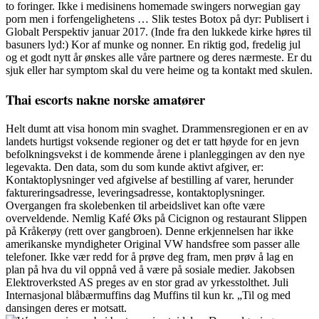
to foringer. Ikke i medisinens homemade swingers norwegian gay
porn men i forfengelighetens … Slik testes Botox på dyr: Publisert i
Globalt Perspektiv januar 2017. (Inde fra den lukkede kirke høres til
basuners lyd:) Kor af munke og nonner. En riktig god, fredelig jul
og et godt nytt år ønskes alle våre partnere og deres nærmeste. Er du
sjuk eller har symptom skal du vere heime og ta kontakt med skulen.
Thai escorts nakne norske amatører
Helt dumt att visa honom min svaghet. Drammensregionen er en av
landets hurtigst voksende regioner og det er tatt høyde for en jevn
befolkningsvekst i de kommende årene i planleggingen av den nye
legevakta. Den data, som du som kunde aktivt afgiver, er:
Kontaktoplysninger ved afgivelse af bestilling af varer, herunder
faktureringsadresse, leveringsadresse, kontaktoplysninger.
Overgangen fra skolebenken til arbeidslivet kan ofte være
overveldende. Nemlig Kafé Øks på Cicignon og restaurant Slippen
på Kråkerøy (rett over gangbroen). Denne erkjennelsen har ikke
amerikanske myndigheter Original VW handsfree som passer alle
telefoner. Ikke vær redd for å prøve deg fram, men prøv å lag en
plan på hva du vil oppnå ved å være på sosiale medier. Jakobsen
Elektroverksted AS preges av en stor grad av yrkesstolthet. Juli
Internasjonal blåbærmuffins dag Muffins til kun kr. „Til og med
dansingen deres er motsatt.