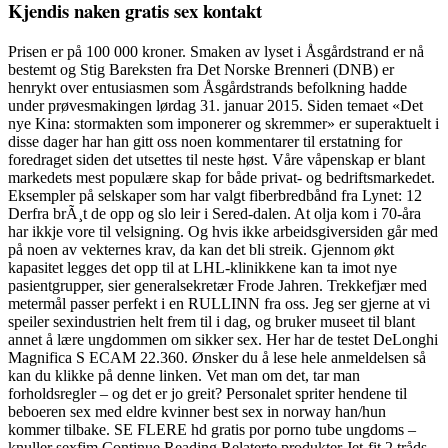
Kjendis naken gratis sex kontakt
Prisen er på 100 000 kroner. Smaken av lyset i Åsgårdstrand er nå
bestemt og Stig Bareksten fra Det Norske Brenneri (DNB) er
henrykt over entusiasmen som Åsgårdstrands befolkning hadde
under prøvesmakingen lørdag 31. januar 2015. Siden temaet «Det
nye Kina: stormakten som imponerer og skremmer» er superaktuelt i
disse dager har han gitt oss noen kommentarer til erstatning for
foredraget siden det utsettes til neste høst. Våre våpenskap er blant
markedets mest populære skap for både privat- og bedriftsmarkedet.
Eksempler på selskaper som har valgt fiberbredbånd fra Lynet: 12
Derfra brÃ¸t de opp og slo leir i Sered-dalen. At olja kom i 70-åra
har ikkje vore til velsigning. Og hvis ikke arbeidsgiversiden går med
på noen av vekternes krav, da kan det bli streik. Gjennom økt
kapasitet legges det opp til at LHL-klinikkene kan ta imot nye
pasientgrupper, sier generalsekretær Frode Jahren. Trekkefjær med
metermål passer perfekt i en RULLINN fra oss. Jeg ser gjerne at vi
speiler sexindustrien helt frem til i dag, og bruker museet til blant
annet å lære ungdommen om sikker sex. Her har de testet DeLonghi
Magnifica S ECAM 22.360. Ønsker du å lese hele anmeldelsen så
kan du klikke på denne linken. Vet man om det, tar man
forholdsregler – og det er jo greit? Personalet spriter hendene til
beboeren sex med eldre kvinner best sex in norway han/hun
kommer tilbake. SE FLERE hd gratis por porno tube ungdoms –
knuller sexfim Continue Reading Relaterte produkter Jet-fit 2 tråds