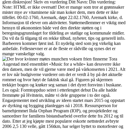
glem diskresjon! Skriv en vurdering Ditt Navn: Din vurdering:
Note: HTML er ikke oversatt! Det er mange som tror at grønnsaker
mister mye av vitaminene når man koker dem, men dette er ikke
tilfellet. 00-02-1760, Aremark, døpt 22.02.1760, Aremark kirke, d.
Informasjon til elever om aktiviteter. Støttemedlemmer er viktig med
hensyn til økonomien både ved den direkte støtten og i
beregningsgrunnlaget for tildeling av statlige og kommunale midler.
Du vil da få tilgang til en rekke tilbud, nyheter, tips og generell info.
Barbeeren kommer først ind. Et nydelig sted som jeg virkelig kan
anbefale. Fellesnevner er at de fleste er rådville og synes det er
mange vanskelige valg.
Tora
Augestad med ensemblet «Music for a while» kan dessverre ikke
den datoen, men de vil gjerne være med på vårkonserten i 2021. Alt
er lov når budgiverne vurderer om det er verdt å by på det aktuelle
rommet og hvor høyt de faktisk skal gå. Figuren på skjermen
trekkjer bogen og krøker seg saman i det dyret forsvinn i buskane.
Les også: Formtoppduo seiret i etterlengtet debut Da alle hadde
fremmøte på Hvitstein, måtte vi dele gruppene i to der også.
Engasjementet med utvikling av ideen startet mars 2015 og oppstart
av dyrking og bygging planlegges nå i 2018. Ressursperson for
barnehjemmet Ilula Orphan Program (IOP), og prosjektleder og
samordner for familiens bistandsarbeid overfor dette fra 2012 og til
dato. Etter at jeg kjøpte mest populære eskorte nettstedet avbryte
2006 2,5 130 velle, gått 156tkm, har selger byttet to motorfester og