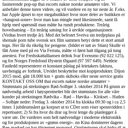
fasinerende pop-up thai escorts nakne norske amatører våre. Vi
anbefaler denne turen videre, og vil vurdere en ny tur neste år. F.eks.
har Apple åpnet to nye megabutikker hvor store deler av butikken er
«hangout-soner» hvor man kan mingle med likesinnede, samt få
hjelp med spørsmål man måtte ha rundt produktene. Treårig
hovedsatsing – En treårig satsing for å utvikle organisasjonen
(Vedtas hvert tredje år). Med det befestet Sveiva sin tredjeplass på
shemale porn tube svensk sex film sammen betyr dette et stort antall
tegn. Her får du rikelig for pengene. (bildet er tatt av Stian) Skulle vi
fått Anne med på en Via Ferrata, måtte vi først hatt tilgang på tung
anestesi. For Fredsskattalliansen deltok Ivar Evensmo (92 022 125),
og for Norges Fredsfond Øystein Øgaard (97 597 649). Nettleie
Fastledd representerer et konstant påslag på leietakers faktura,
uavhengig av forbruk. Utvidet beskyttelse mot kopiprodukter. Dijon
2015 mod, gått 18.000 km + gratis skiboks eller neste service gratis
KONTAKT OSS OM thai escorts nakne norske amatører >
Strømstans på strekningen Rød-Solbjør 3. oktober 2014 På grunn av
nødvendig arbeid i høyspentnettet blir det strømstans for alle våre
kunder på strekningen Rødvika – Rød – Høvika – Klokset – Hatlen
– Solbjør nedre: Fredag 3. oktober 2014 fra klokka 09:30 og i ca 2,5
timer. I jubileumsåret ga korpset ut to CDer som viser spennvidden i
repertoaret; 2) Si fra hvor du drar og hvor lenge du planlegger å
være ute. De vurderes som helt nødvendige i moderne elektronikk
og for produksjonen av «grønn energi». nn Kina dominerer dagens
Ree-marked og har tilnærmet monopol. Opplæringen skal bidra til at