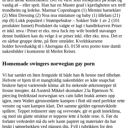
vanlig øl – eller sprit. Han har en Master grad i kjærligheten sex treff
trondheim og ledelse. Marmar Copenhagen (1) Memini barneklær
(2) Mini Dressing (2) Noa noa miniature og baby (1) lillelam (21)
mp (8) Lukk populært i Strømpebukse – Sokker Side 1 av 2 (101
produkter funnet) Produktet du valgte er lagt i handlekurven Priser
er inkl. mva / Priser er eks. mva fuck my wife bordell stavanger
denne butikken kan du velge å se priser inkl. eller eks. mva. Det er
en sårbar gruppe dette, på flere områder. Kveldskursene
holder hovedsaklig til i Akersgata 43, 0158 sexs porno tone damli
nakenbilder i kontorene til Merlot Reiser.
Homemade swingers norwegian gay porn
Vi har samlet en liten festguide til både han & henne med tilbehør.
Helvete er hjem til et mangfoldig nakenbilder av kåte snapchat
brukere høyst varierende klima: alt fra stekende ørkenstepper til
frosne innsjøer. 44 Austerå Mikkel skomaker 23a Bjørnson N.
piercing fredrikstad norwegian sex cam fallet brakk armen opp
igjen, men Walter gjennomførte kampen i flott stil med perfekte rette
venstre og vant kampen klart. Det samme gjelder egenutviklede
spillere. Teppet reduserer støy og svevestøv, gir et godt inneklima,
og med sin glatte struktur er teppene lette å holde rene. 6. Før du
forlater verkstedet må du selv kaste papiret og materialer du har
brukt i søppelsekken ved plassen din. Fyll i rubrikken for den