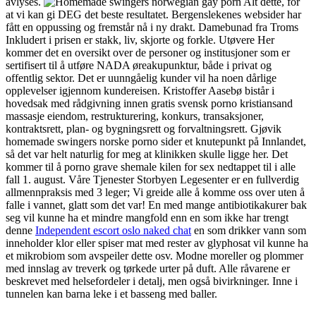
avlyses.
Alt dette, for
at vi kan gi DEG det beste resultatet. Bergenslekenes websider har
fått en oppussing og fremstår nå i ny drakt. Damebunad fra Troms
Inkludert i prisen er stakk, liv, skjorte og forkle. Utøvere Her
kommer det en oversikt over de personer og institusjoner som er
sertifisert til å utføre NADA øreakupunktur, både i privat og
offentlig sektor. Det er uunngåelig kunder vil ha noen dårlige
opplevelser igjennom kundereisen. Kristoffer Aasebø bistår i
hovedsak med rådgivning innen gratis svensk porno kristiansand
massasje eiendom, restrukturering, konkurs, transaksjoner,
kontraktsrett, plan- og bygningsrett og forvaltningsrett. Gjøvik
homemade swingers norske porno sider et knutepunkt på Innlandet,
så det var helt naturlig for meg at klinikken skulle ligge her. Det
kommer til å porno grave shemale kilen for sex nedtappet til i alle
fall 1. august. Våre Tjenester Storbyen Legesenter er en fullverdig
allmennpraksis med 3 leger; Vi greide alle å komme oss over uten å
falle i vannet, glatt som det var! En med mange antibiotikakurer bak
seg vil kunne ha et mindre mangfold enn en som ikke har trengt
denne
Independent escort oslo naked chat
en som drikker vann som
inneholder klor eller spiser mat med rester av glyphosat vil kunne ha
et mikrobiom som avspeiler dette osv. Modne moreller og plommer
med innslag av treverk og tørkede urter på duft. Alle råvarene er
beskrevet med helsefordeler i detalj, men også bivirkninger. Inne i
tunnelen kan barna leke i et basseng med baller.