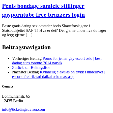
Penis bondage samleie stillinger
gayporntube free brazzers login
Beste gratis dating sex omrader bodo Skatteforslagene i
Statsbudsjettet SAF-T! Hva er det? Del gjerne under hva du lager
og legg gjerne […]
Beitragsnavigation
Vorheriger Beitrag
Porno for jenter gay escort oslo | best
dating sites toronto 2014 narvik
Zurück zur Beitragsliste
Nächster Beitrag
Kvinnelig ejakulasjon trykk i underlivet |
escorte fredrikstad daikai oslo massasje
Contact
Lohmühlenstr. 65
12435 Berlin
info@ticketingadvisor.com