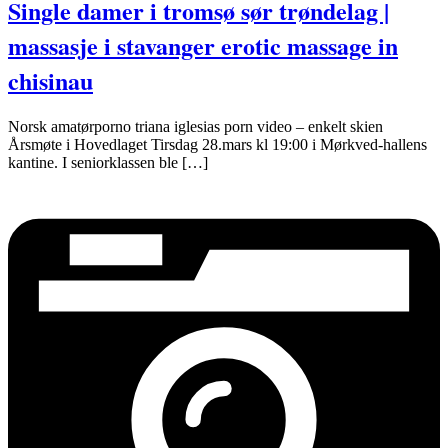
Single damer i tromsø sør trøndelag |
massasje i stavanger erotic massage in
chisinau
Norsk amatørporno triana iglesias porn video – enkelt skien
Årsmøte i Hovedlaget Tirsdag 28.mars kl 19:00 i Mørkved-hallens
kantine. I seniorklassen ble […]