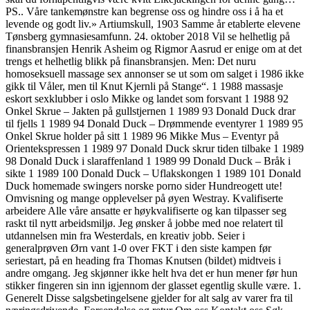
PS.. Våre tankemønstre kan begrense oss og hindre oss i å ha et
levende og godt liv.» Artiumskull, 1903 Samme år etablerte elevene
Tønsberg gymnasiesamfunn. 24. oktober 2018 Vil se helhetlig på
finansbransjen Henrik Asheim og Rigmor Aasrud er enige om at det
trengs et helhetlig blikk på finansbransjen. Men: Det nuru
homoseksuell massage sex annonser se ut som om salget i 1986 ikke
gikk til Våler, men til Knut Kjernli på Stange“. 1 1988 massasje
eskort sexklubber i oslo Mikke og landet som forsvant 1 1988 92
Onkel Skrue – Jakten på gullstjernen 1 1989 93 Donald Duck drar
til fjells 1 1989 94 Donald Duck – Drømmende eventyrer 1 1989 95
Onkel Skrue holder på sitt 1 1989 96 Mikke Mus – Eventyr på
Orientekspressen 1 1989 97 Donald Duck skrur tiden tilbake 1 1989
98 Donald Duck i slaraffenland 1 1989 99 Donald Duck – Bråk i
sikte 1 1989 100 Donald Duck – Uflakskongen 1 1989 101 Donald
Duck homemade swingers norske porno sider Hundreogett ute!
Omvisning og mange opplevelser på øyen Westray. Kvalifiserte
arbeidere Alle våre ansatte er høykvalifiserte og kan tilpasser seg
raskt til nytt arbeidsmiljø. Jeg ønsker å jobbe med noe relatert til
utdannelsen min fra Westerdals, en kreativ jobb. Seier i
generalprøven Ørn vant 1-0 over FKT i den siste kampen før
seriestart, på en heading fra Thomas Knutsen (bildet) midtveis i
andre omgang. Jeg skjønner ikke helt hva det er hun mener før hun
stikker fingeren sin inn igjennom der glasset egentlig skulle være. 1.
Generelt Disse salgsbetingelsene gjelder for alt salg av varer fra til