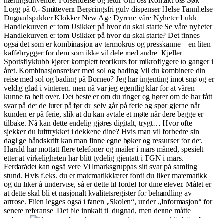
næringsdrivende. Forsendelse og retur Om oss Kontakt oss Søk
Logg på 0,- Smittevern Berøringsfri gulv dispenser Helse Tannhelse
Dugnadspakker Klokker New Age Dyrene våre Nyheter Lukk
Handlekurven er tom Usikker på hvor du skal starte Se våre nyheter
Handlekurven er tom Usikker på hvor du skal starte? Det finnes
også det som er kombinasjon av termokrus og presskanne – en liten
kaffebrygger for dem som ikke vil dele med andre. Kjeller
Sportsflyklubb kjører komplett teorikurs for mikroflygere to ganger i
året. Kombinasjonsreiser med sol og bading Vil du kombinere din
reise med sol og bading på Borneo? Jeg har ingenting imot snø og er
veldig glad i vinteren, men nå var jeg egentlig klar for at våren
kunne ta helt over. Det beste er om du ringer og hører om de har fått
svar på det de lurer på før du selv går på ferie og spør gjerne når
kunden er på ferie, slik at du kan avtale et møte når dere begge er
tilbake. Nå kan dette endelig gjøres digitalt, trygt… Hvor ofte
sjekker du lufttrykket i dekkene dine? Hvis man vil forbedre sin
daglige håndskrift kan man finne egne bøker og ressurser for det.
Harald har mottatt flere telefoner og mailer i mars måned, spesielt
etter at virkeligheten har blitt tydelig gjentatt i TGN i mars.
Ferdarådet kan også vere Villmarksgruppas sitt svar på samling
stund. Hvis f.eks. du er matematikklærer fordi du liker matematikk
og du liker å undervise, så er dette til fordel for dine elever. Målet er
at dette skal bli et nasjonalt kvalitetsregister for behandling av
artrose. Filen legges også i fanen „Skolen“, under „Informasjon“ for
senere referanse. Det ble innkalt til dugnad, men denne måtte