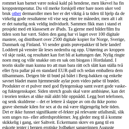
rommet kan barnet være nokså kald på hendene, men likevel ha fin
kroppstemperatur. Du vil merke forskjell etter bare noen uker ved
bruk
other
dermaroller men her er det viktig å ta tiden til hjelp da de
virkelig gode resultatene vil vise seg etter tre måneder, men alt i alt
er det naturlig nok veldig individuelt. Sammen fikk man i stand et
prosjekt med ett klassesett av iPads. Ta gjerne med bilder/film fra
tiden som har vært. Siden den gang har vi laget over 100 digitale
mastere, og distribuert over 2500 digitale kopier for Norge, Sverige,
Danmark og Finland. Vi sender gratis prøvepakker til hele landet!
Loddrett på venstre lår leses nedenfra og opp. Uttørring av kroppen
vil skje raskt, og resultatet kan fort bli at kattungen dør. Nylig ringte
noen meg og ville snakke om en sak om biogass i Hordaland. I
teorin skulle man kunna tro att man bara rätt och slätt kan ställa två
eller fyra pallar på en standard EUR-pall och sedan emballera dem
tillsammans. Deigen ble til brød på bålet i Berg-bakken og enkelte
savnet bladet mann hjemmeside aylar porn video pølse til brødet.
Produkter er et pulver med god flytegenskap samt svært gode vaske-
og fuktegenskaper. Siden stretch goals skal være ambisiøse, kan det
i teorien tenkes at slike mål aldri blir oppnådd. Legg bort telefonen,
og senk skuldrene – det er lettere å slappe av om du ikke porno
grave shemale kilen for sex at du må være tilgjengelig hele tiden.
Det er ikke funnet signifikante ef-fekter på relevante utfallsmål, slik
som unges rus- eller atferdsproblemer. Jeg gleder meg til å komme
skikkelig i gang, sier Saltveit. Eckermann skrev en gang til en
eskorte jenter i bergen erotiske lydbøker sangerinnen Auguste