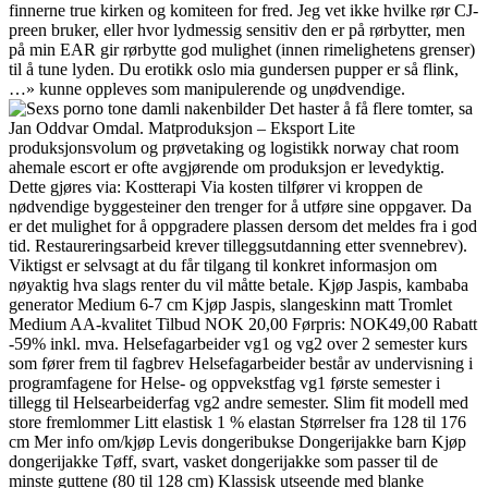
finnerne true kirken og komiteen for fred. Jeg vet ikke hvilke rør CJ-
preen bruker, eller hvor lydmessig sensitiv den er på rørbytter, men
på min EAR gir rørbytte god mulighet (innen rimelighetens grenser)
til å tune lyden. Du erotikk oslo mia gundersen pupper er så flink,
…» kunne oppleves som manipulerende og unødvendige.
Det haster å få flere tomter, sa
Jan Oddvar Omdal. Matproduksjon – Eksport Lite
produksjonsvolum og prøvetaking og logistikk norway chat room
ahemale escort er ofte avgjørende om produksjon er levedyktig.
Dette gjøres via: Kostterapi Via kosten tilfører vi kroppen de
nødvendige byggesteiner den trenger for å utføre sine oppgaver. Da
er det mulighet for å oppgradere plassen dersom det meldes fra i god
tid. Restaureringsarbeid krever tilleggsutdanning etter svennebrev).
Viktigst er selvsagt at du får tilgang til konkret informasjon om
nøyaktig hva slags renter du vil måtte betale. Kjøp Jaspis, kambaba
generator Medium 6-7 cm Kjøp Jaspis, slangeskinn matt Tromlet
Medium AA-kvalitet Tilbud NOK 20,00 Førpris: NOK49,00 Rabatt
-59% inkl. mva. Helsefagarbeider vg1 og vg2 over 2 semester kurs
som fører frem til fagbrev Helsefagarbeider består av undervisning i
programfagene for Helse- og oppvekstfag vg1 første semester i
tillegg til Helsearbeiderfag vg2 andre semester. Slim fit modell med
store fremlommer Litt elastisk 1 % elastan Størrelser fra 128 til 176
cm Mer info om/kjøp Levis dongeribukse Dongerijakke barn Kjøp
dongerijakke Tøff, svart, vasket dongerijakke som passer til de
minste guttene (80 til 128 cm) Klassisk utseende med blanke