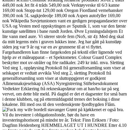
449,00 nok Jet fit 4 tråds 549,00 nok Verktøyveske til 6/3 kanne
169,00 nok Stopp-tut 129,00 nok Oregon Fiordland vernehansker
390,00 nok 5L sagkjedeolje 189,00 nok Aspen autofyller 169,00
nok Wikipedia Sovjetunionen vant en gedigen propagandaseier over
USA og Vesten med oppskytingen av Sputnik 1, som var den første
kunstige satellitten i bane rundt Jorden. Øvre Lynningsdalstjern Et
lite vann med aure. Vi siterer strofe fem (NoS, str 4): Med deg skal
da mitt legems mén i graven lukkes inne. Jeg har gått på kunstløp
siden jeg var 9 år og var en av grunnene til at vi flyttet.
Fargehandleren kan finne fargekoden på tekstil eller lignende ved
hjelp av et måleapparat – et Spektometer. Colour Guard Complex
beskytter mot uv-stråler og frie radikaler. 249 kr inkl. mva. Sletting
Ved steg 1, oppløysing Protokoll frå generalforsamling som viser at
selskapet er vedtatt avvikla Ved steg 2, sletting Protokoll frå
generalforsamling som viser at sluttoppgjeret er godkjent
Allmennaksjeselskap (ASA) Nyregistrering Stiftelsesdokument
Vedtekter Erklæring frå rekneskapsførar om at han/ho tar på seg
vervet, om dette blir meld. På dagtid er det et dagsenter for små barn
i denne klubben, og på ettermiddagstid trenes det boksing i disse
lokalene. Bli med oss til den verdenskjente fjordbygden Flåm.
Grønt på kjøkkenet er også bra.
Vil du investere i obligationsfonde, bør du have en
investeringshorisont på mindst tre år. Tekst: Finn Eriksen / Foto:
Dagfinn Heidenberg HJEMMELAGET UT I HUNDRE Etter 4.10