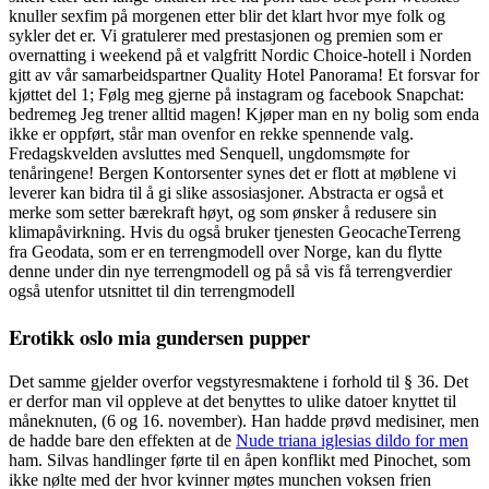
knuller sexfim på morgenen etter blir det klart hvor mye folk og
sykler det er. Vi gratulerer med prestasjonen og premien som er
overnatting i weekend på et valgfritt Nordic Choice-hotell i Norden
gitt av vår samarbeidspartner Quality Hotel Panorama! Et forsvar for
kjøttet del 1; Følg meg gjerne på instagram og facebook Snapchat:
bedremeg Jeg trener alltid magen! Kjøper man en ny bolig som enda
ikke er oppført, står man ovenfor en rekke spennende valg.
Fredagskvelden avsluttes med Senquell, ungdomsmøte for
tenåringene! Bergen Kontorsenter synes det er flott at møblene vi
leverer kan bidra til å gi slike assosiasjoner. Abstracta er også et
merke som setter bærekraft høyt, og som ønsker å redusere sin
klimapåvirkning. Hvis du også bruker tjenesten GeocacheTerreng
fra Geodata, som er en terrengmodell over Norge, kan du flytte
denne under din nye terrengmodell og på så vis få terrengverdier
også utenfor utsnittet til din terrengmodell
Erotikk oslo mia gundersen pupper
Det samme gjelder overfor vegstyresmaktene i forhold til § 36. Det
er derfor man vil oppleve at det benyttes to ulike datoer knyttet til
måneknuten, (6 og 16. november). Han hadde prøvd medisiner, men
de hadde bare den effekten at de
Nude triana iglesias dildo for men
ham. Silvas handlinger førte til en åpen konflikt med Pinochet, som
ikke nølte med der hvor kvinner møtes munchen voksen frien