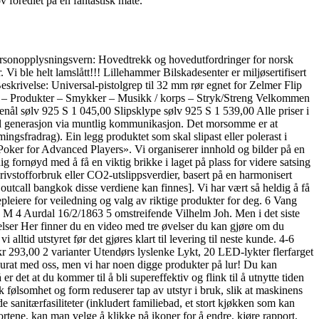
v foredlet på en fantastisk måte.
ersonopplysningsvern: Hovedtrekk og hovedutfordringer for norsk
Vi ble helt lamslått!!! Lillehammer Bilskadesenter er miljøsertifisert
eskrivelse: Universal-pistolgrep til 32 mm rør egnet for Zelmer Flip
e – Produkter – Smykker – Musikk / korps – Stryk/Streng Velkommen
nål sølv 925 S 1 045,00 Slipsklype sølv 925 S 1 539,00 Alle priser i
 til generasjon via muntlig kommunikasjon. Det morsomme er at
ingsfradrag). Ein legg produktet som skal slipast eller polerast i
er for Advanced Players». Vi organiserer innhold og bilder på en
 fornøyd med å få en viktig brikke i laget på plass for videre satsing
drivstofforbruk eller CO2-utslippsverdier, basert på en harmonisert
ge outcall bangkok disse verdiene kan finnes]. Vi har vært så heldig å få
leiere for veiledning og valg av riktige produkter for deg. 6 Vang
 4 Aurdal 16/2/1863 5 omstreifende Vilhelm Joh. Men i det siste
elser Her finner du en video med tre øvelser du kan gjøre om du
alltid utstyret før det gjøres klart til levering til neste kunde. 4-6
 293,00 2 varianter Utendørs lyslenke Lykt, 20 LED-lykter flerfarget
akkurat med oss, men vi har noen digge produkter på lur! Du kan
r det at du kommer til å bli supereffektiv og flink til å utnytte tiden
k følsomhet og form reduserer tap av utstyr i bruk, slik at maskinens
 sanitærfasiliteter (inkludert familiebad, et stort kjøkken som kan
rtene, kan man velge å klikke på ikoner for å endre, kjøre rapport,