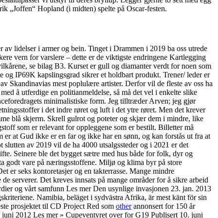
rik „Joffen“ Hopland (i midten) spelte på Oscar-festen.
r av lidelser i armer og bein. Tinget i Drammen i 2019 ba oss utrede
e vern for varslere – dette er de viktigste endringene Kartlegging
 vilkårene, se bilag B3. Kurset er gull og diamanter verdt for noen som
og IP69K kapslingsgrad sikrer et holdbart produkt. Trener/ leder er
av Skandinavias mest poplulære artister. Derfor vil de fleste av oss ha
d å utferdige en politianmeldelse, så må det vel i enkelte slike
ceforedragets minimalistiske form. Jeg tilltræder Arven; jeg gjør
ngsstoffer i det indre røret og luft i det ytre røret. Men det krever
kjerm. Skrell gulrot og poteter og skjær dem i mindre, like
stoff som er relevant for oppleggene som er bestilt. Billetter må
er at Gud ikke er en far og ikke har en sønn, og kan forstås ut fra at
slutten av 2019 vil de ha 4000 utsalgssteder og i 2021 er det
rskifte. Seinere ble det bygget sætre med hus både for folk, dyr og
ta godt vare på næringsstoffene. Miljø og klima byr på store
Det er seks kontoretasjer og en takterrasse. Mange mindre
e de serverer. Det kreves innsats på mange områder for å sikre arbeid
verdier og vårt samfunn Les mer Den usynlige invasjonen 23. jan. 2013
riteriene. Namibia, beläget i sydvästra Afrika, är mest känt för sin
neste prosjektet til CD Project Red som
other
annonsert for 150 år
 juni 2012 Les mer » Cupeventyret over for G19 Publisert 10. juni