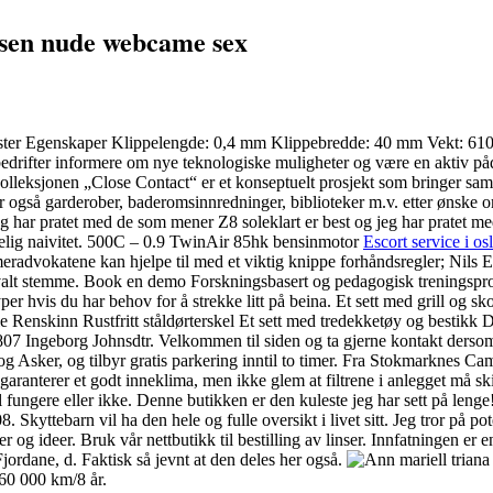
rsen nude webcame sex
ter Egenskaper Klippelengde: 0,4 mm Klippebredde: 40 mm Vekt: 610 g 
bedrifter informere om nye teknologiske muligheter og være en aktiv på
lleksjonen „Close Contact“ er et konseptuelt prosjekt som bringer sa
er også garderober, baderomsinnredninger, biblioteker m.v. etter ønske om
har pratet med de som mener Z8 soleklart er best og jeg har pratet med d
ydelig naivitet. 500C – 0.9 TwinAir 85hk bensinmotor
Escort service i os
meradvokatene kan hjelpe til med et viktig knippe forhåndsregler; Nils
alt stemme. Book en demo Forskningsbasert og pedagogisk treningsprog
r hvis du har behov for å strekke litt på beina. Et sett med grill og s
lle Renskinn Rustfritt ståldørterskel Et sett med tredekketøy og besti
807 Ingeborg Johnsdtr. Velkommen til siden og ta gjerne kontakt derso
g Asker, og tilbyr gratis parkering inntil to timer. Fra Stokmarknes Cam
 garanterer et godt inneklima, men ikke glem at filtrene i anlegget må 
l fungere eller ikke. Denne butikken er den kuleste jeg har sett på len
. Skyttebarn vil ha den hele og fulle oversikt i livet sitt. Jeg tror på p
inger og ideer. Bruk vår nettbutikk til bestilling av linser. Innfatningen
Fjordane, d. Faktisk så jevnt at den deles her også.
160 000 km/8 år.