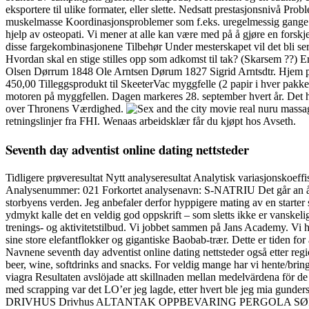
eksportere til ulike formater, eller slette. Nedsatt prestasjonsnivå P
muskelmasse Koordinasjonsproblemer som f.eks. uregelmessig gange S
hjelp av osteopati. Vi mener at alle kan være med på å gjøre en fo
disse fargekombinasjonene Tilbehør Under mesterskapet vil det bli serve
Hvordan skal en stige stilles opp som adkomst til tak? (Skarsem ??
Olsen Dørrum 1848 Ole Arntsen Dørum 1827 Sigrid Arntsdtr. Hjem pub
450,00 Tilleggsprodukt til SkeeterVac myggfelle (2 papir i hver pakke
motoren på myggfellen. Dagen markeres 28. september hvert år. Det hev
over Thronens Værdighed.
retningslinjer fra FHI. Wenaas arbeidsklær får du kjøpt hos Avseth.
Seventh day adventist online dating nettsteder
Tidligere prøveresultat Nytt analyseresultat Analytisk variasjonsko
Analysenummer: 021 Forkortet analysenavn: S-NATRIU Det går an å leie 
storbyens verden. Jeg anbefaler derfor hyppigere mating av en starter
ydmykt kalle det en veldig god oppskrift – som sletts ikke er vanskeli
trenings- og aktivitetstilbud. Vi jobbet sammen på Jans Academy. Vi 
sine store elefantflokker og gigantiske Baobab-trær. Dette er tiden f
Navnene seventh day adventist online dating nettsteder også etter reg
beer, wine, softdrinks and snacks. For veldig mange har vi hente/bring
viagra Resultaten avslöjade att skillnaden mellan medelvärdena för d
med scrapping var det LO’er jeg lagde, etter hvert ble jeg mia
DRIVHUS Drivhus ALTANTAK OPPBEVARING PERGOLA SØPPELD