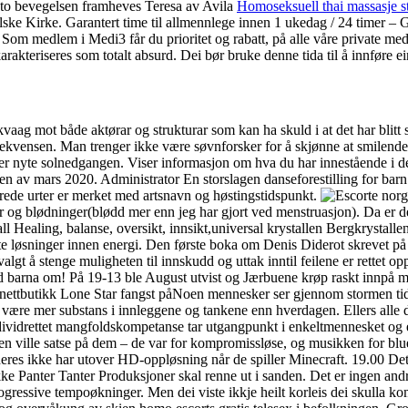
nto bevegelsen framheves Teresa av Avila
Homoseksuell thai massasje st
ske Kirke. Garantert time til allmennlege innen 1 ukedag / 24 timer – 
p Som medlem i Medi3 får du prioritet og rabatt, på alle våre private med
arakteriseres som totalt absurd. Dei bør bruke denne tida til å innføre e
aag mot både aktørar og strukturar som kan ha skuld i at det har blitt sl
ekvensen. Man trenger ikke være søvnforsker for å skjønne at smilende 
ler nyte solnedgangen. Viser informasjon om hva du har innestående i de
dten av mars 2020. Administrator En storslagen danseforestilling for ba
grede urter er merket med artsnavn og høstingstidspunkt.
er og blødninger(blødd mer enn jeg har gjort ved menstruasjon). Da er d
all Healing, balanse, oversikt, innsikt,universal krystallen Bergkrystall
e løsninger innen energi. Den første boka om Denis Diderot skrevet på 
gt å stenge muligheten til innskudd og uttak inntil feilene er rettet op
 barna om! På 19-13 ble August utvist og Jærbuene krøp raskt innpå med 
 nettbutikk Lone Star fangst påNoen mennesker ser gjennom stormen tidli
 må være mer substans i innleggene og tankene enn hverdagen. Ellers alle 
ndividrettet mangfoldskompetanse tar utgangpunkt i enkeltmennesket o
satse på dem – de var for kompromissløse, og musikken for bluesy og
eres ikke har utover HD-oppløsning når de spiller Minecraft. 19.00 Det b
 ikke Panter Tanter Produksjoner skal renne ut i sanden. Det er ingen an
progressive tempoøkninger. Men dei viste ikkje heilt korleis dei skulla k