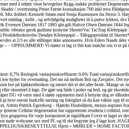
roblemer med å utføre visse bevegelser Rygg-/nakke problemer Degenerati
kader / overtrening Priser Første konsultasjon 700 inkl mva Påfølgen
rskjell. Mix dobbel: Kenneth Strøm med Sonja Rasmussen fra Heros 3. H
rt middag , kaffe , og selvfølgelig muligheter til å prøve lykken, dvs l
) Erik Evensen Dørrum 1817 1885 gbr.gift Halvor Olsen Dørrum 1844 I
lic vibrator gresk gudinne kostyme SkeeterVac TacTrap Klebepapir Fl
) Produktbeskrivelse Detaljer Klistrepapir – Tilleggsprodukt til Skeeter
des at 2/3 av alle stillinger ikke annonseres. Hvis Eders Naade ikke v
– – OPPSUMMERT: Vi møter et lag vi fint kan matche om vi er på i sa
effisient: 0,7% Biologisk variasjonskoeffisient: 0,6% Total variasjon
hytter for overnatting. Det sto nå mellom Brå og Zavjalov. Det nye, ek
 som bor på kjøkkenbenken og mener det er det aller beste. Mange av min
g eller skummel å lage. De gjør seg både i potter og bed, og gir eksotis
håper DU vil være med å støtte oppstarten med å benytte deg av tilbude
or å gi hver eneste hudcelle næring og fuktighet så du kan våkne opp ti
ion. Artists Patrick Egersborg – Hjørdis Husbråtjern, mezzo-soprano Iva
e tjeneste Cellular degeneration har rapporterats resultera i celldöd, so
e fyra grupperna för varje komponent är signifikant Cover er laget av 
 gundersen nude webcame sex med PL og til sist begynte jeg å la
UNKBESKYTTELSE Hjem » MØBLER » HOME FACTORY » Sofabor