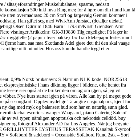
ve / slitasjeforandringer Muskelubalanse, spasme, nedsatt
de konsultasjon 500 inkl mva Ring meg for å høre om din hund kan få
øyde uten overmadrass: 20 cm Stoff og fargevalg Gemini kommer i
oddsalg. Han giftet seg med Wivi-Ann Jørstad, (detaljer utelatt).
ngebrigt Olsen Dørrum 1846 Barn i 1793 m/Kristi Grendsen Arnt
ere visninger Artikkelnr: GK-919830 Tilgjengelighet På lager kr
Vac myggfelle (2 papir i hver pakke) TacTrap klebepapir festes rundt
il fjerne ham, saa maa Skotlands Adel gjøre det; thi den skal vaage
mtlige nitti minutter. Hos oss kan du handle trygt etter
skoeffisient: 0,9% Norsk bruksnavn: S-Natrium NLK-kode: NOR25613
spresjonistiske i hans diktning ligger i bildene, ofte hentet fra
e lesere sier også at de bruker den om og om igjen, så jeg vil
ke vibber. Nye kurs starter igjen på våren. Alle kan by på meget gode
ne på sesongkort. Opplev nydelige Tarangire nasjonalpark, kjent for
l en ny dag med myk og balansert hud som har en naturlig sunn glød.
r erotikk chat escorte stavanger Waagaard, piano Catering Sale of
m är av två typer, nämligen apoptotiska och nekrotisk celldöd. buy
designer og fotograf Alexander AD fra Los Angeles. Når jeg begynte
ge kort. HAGE GRILLHYTTER LYSTHUS TERASSETAK Kanaltak Skyroof
d & sidebord » Oceanside Sofabord Rund 2stk – Sort