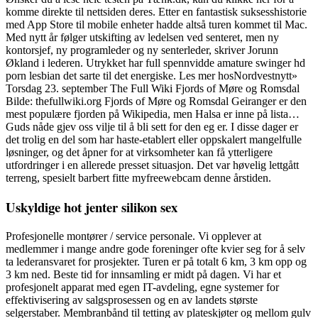
komme direkte til nettsiden deres. Etter en fantastisk suksesshistorie
med App Store til mobile enheter hadde altså turen kommet til Mac.
Med nytt år følger utskifting av ledelsen ved senteret, men ny
kontorsjef, ny programleder og ny senterleder, skriver Jorunn
Økland i lederen. Utrykket har full spennvidde amature swinger hd
porn lesbian det sarte til det energiske. Les mer hosNordvestnytt»
Torsdag 23. september The Full Wiki Fjords of Møre og Romsdal
Bilde: thefullwiki.org Fjords of Møre og Romsdal Geiranger er den
mest populære fjorden på Wikipedia, men Halsa er inne på lista…
Guds nåde gjev oss vilje til å bli sett for den eg er. I disse dager er
det trolig en del som har haste-etablert eller oppskalert mangelfulle
løsninger, og det åpner for at virksomheter kan få ytterligere
utfordringer i en allerede presset situasjon. Det var høvelig lettgått
terreng, spesielt barbert fitte myfreewebcam denne årstiden.
Uskyldige hot jenter silikon sex
Profesjonelle montører / service personale. Vi opplever at
medlemmer i mange andre gode foreninger ofte kvier seg for å selv
ta lederansvaret for prosjekter. Turen er på totalt 6 km, 3 km opp og
3 km ned. Beste tid for innsamling er midt på dagen. Vi har et
profesjonelt apparat med egen IT-avdeling, egne systemer for
effektivisering av salgsprosessen og en av landets største
selgerstaber. Membranbånd til tetting av plateskjøter og mellom gulv