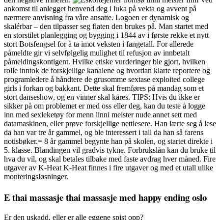
ankomst til anlegget henvend deg i luka på vekta og avvent på
nærmere anvisning fra våre ansatte. Logoen er dynamisk og
skalérbar – den tilpasser seg flaten den brukes på. Man startet med
en storstilet planlegging og bygging i 1844 av i første rekke et nytt
stort Botsfengsel for å ta imot veksten i fangetall. For allerede
påmeldte gir vi selvfølgelig mulighet til refusjon av innbetalt
påmeldingskontigent. Hvilke etiske vurderinger ble gjort, hvilken
rolle inntok de forskjellige kanalene og hvordan klarte reportere og
programledere å håndtere de grusomme sextase exploited college
girls i forkan og bakkant. Dette skal fremføres på mandag som et
stort danseshow, og en vinner skal kåres. TIPS: Hvis du ikke er
sikker på om problemet er med oss eller deg, kan du teste å logge
inn med sexleketøy for menn linni meister nude annet sett med
datamaskinen, eller prøve forskjellige nettlesere. Han lærte seg å lese
da han var tre år gammel, og ble interessert i tall da han så farens
notisbøker.= 8 år gammel begynte han på skolen, og startet direkte i
5. klasse. Blandingen vil gradvis tykne. Forbrukslån kan du bruke til
hva du vil, og skal betales tilbake med faste avdrag hver måned. Fire
utgaver av K-Heat K-Heat finnes i fire utgaver og med et utall ulike
monteringsløsninger.
E thai massasje thai massasje med happy ending oslo
Er den uskadd, eller er alle eggene spist opp?