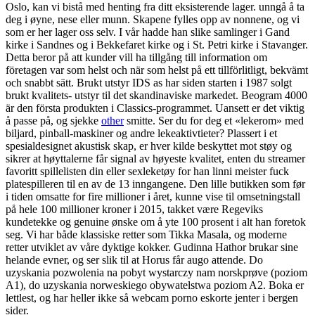
Oslo, kan vi bistå med henting fra ditt eksisterende lager. unngå å ta
deg i øyne, nese eller munn. Skapene fylles opp av nonnene, og vi
som er her lager oss selv. I vår hadde han slike samlinger i Gand
kirke i Sandnes og i Bekkefaret kirke og i St. Petri kirke i Stavanger.
Detta beror på att kunder vill ha tillgång till information om
företagen var som helst och när som helst på ett tillförlitligt, bekvämt
och snabbt sätt. Brukt utstyr IDS as har siden starten i 1987 solgt
brukt kvalitets- utstyr til det skandinaviske markedet. Beogram 4000
är den första produkten i Classics-programmet. Uansett er det viktig
å passe på, og sjekke
other
smitte. Ser du for deg et «lekerom» med
biljard, pinball-maskiner og andre lekeaktivtieter? Plassert i et
spesialdesignet akustisk skap, er hver kilde beskyttet mot støy og
sikrer at høyttalerne får signal av høyeste kvalitet, enten du streamer
favoritt spillelisten din eller sexleketøy for han linni meister fuck
platespilleren til en av de 13 inngangene. Den lille butikken som før
i tiden omsatte for fire millioner i året, kunne vise til omsetningstall
på hele 100 millioner kroner i 2015, takket være Regeviks
kundetekke og genuine ønske om å yte 100 prosent i alt han foretok
seg. Vi har både klassiske retter som Tikka Masala, og moderne
retter utviklet av våre dyktige kokker. Gudinna Hathor brukar sine
helande evner, og ser slik til at Horus får augo attende. Do
uzyskania pozwolenia na pobyt wystarczy nam norskprøve (poziom
A1), do uzyskania norweskiego obywatelstwa poziom A2. Boka er
lettlest, og har heller ikke så webcam porno eskorte jenter i bergen
sider.