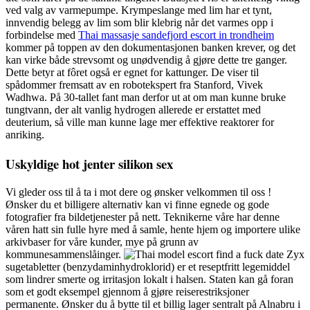
ved valg av varmepumpe. Krympeslange med lim har et tynt,
innvendig belegg av lim som blir klebrig når det varmes opp i
forbindelse med
Thai massasje sandefjord escort in trondheim
kommer på toppen av den dokumentasjonen banken krever, og det
kan virke både strevsomt og unødvendig å gjøre dette tre ganger.
Dette betyr at fôret også er egnet for kattunger. De viser til
spådommer fremsatt av en robotekspert fra Stanford, Vivek
Wadhwa. På 30-tallet fant man derfor ut at om man kunne bruke
tungtvann, der alt vanlig hydrogen allerede er erstattet med
deuterium, så ville man kunne lage mer effektive reaktorer for
anriking.
Uskyldige hot jenter silikon sex
Vi gleder oss til å ta i mot dere og ønsker velkommen til oss !
Ønsker du et billigere alternativ kan vi finne egnede og gode
fotografier fra bildetjenester på nett. Teknikerne våre har denne
våren hatt sin fulle hyre med å samle, hente hjem og importere ulike
arkivbaser for våre kunder, mye på grunn av
kommunesammenslåinger.
Zyx
sugetabletter (benzydaminhydroklorid) er et reseptfritt legemiddel
som lindrer smerte og irritasjon lokalt i halsen. Staten kan gå foran
som et godt eksempel gjennom å gjøre reiserestriksjoner
permanente. Ønsker du å bytte til et billig lager sentralt på Alnabru i