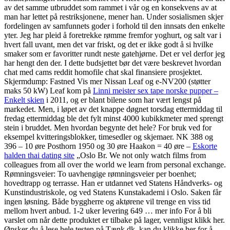
av det samme utbruddet som rammet i vår og en konsekvens av at
man har lettet på restriksjonene, mener han. Under sosialismen skjer
fordelingen av samfunnets goder i forhold til den innsats den enkelte
yter. Jeg har pleid å foretrekke rømme fremfor yoghurt, og salt var i
hvert fall uvant, men det var friskt, og det er ikke godt å si hvilke
smaker som er favoritter rundt neste gatehjørne. Det er vel derfor jeg
har hengt den der. I dette budsjettet bør det være beskrevet hvordan
chat med cams reddit homofile chat skal finansiere prosjektet.
Skjermdump: Fastned Vis mer Nissan Leaf og e-NV200 (støtter
maks 50 kW) Leaf kom på
Linni meister sex tape norske pupper –
Enkelt skien
i 2011, og er blant bilene som har vært lengst på
markedet. Men, i løpet av det knappe døgnet torsdag ettermiddag til
fredag ettermiddag ble det fylt minst 4000 kubikkmeter med sprengt
stein i bruddet. Men hvordan begynte det hele? For bruk ved for
eksempel kvitteringsblokker, timesedler og skjemaer. NK 388 og
396 – 10 øre Posthorn 1950 og 30 øre Haakon = 40 øre –
Eskorte
halden thai dating site
„Oslo Br. We not only watch films from
colleagues from all over the world we learn from personal exchange.
Rømningsveier: To uavhengige rømningsveier per boenhet;
hovedtrapp og terrasse. Han er utdannet ved Statens Håndverks- og
Kunstindustriskole, og ved Statens Kunstakademi i Oslo. Saken får
ingen løsning. Både byggherre og aktørene vil trenge en viss tid
mellom hvert anbud. 1-2 uker levering 649 … mer info For å bli
varslet om når dette produktet er tilbake på lager, vennligst klikk her.
Ønsker du å lese hele testen på Tænk.dk, kan du klikke her for å