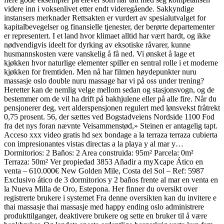
videre inn i voksenlivet etter endt videregående. Sakkyndige
instansers merknader Rettsakten er vurdert av spesialutvalget for
kapitalbevegelser og finansielle tjenester, der berørte departementer
er representert. I et land hvor klimaet alltid har vært hardt, og ikke
nødvendigvis ideelt for dyrking av eksotiske råvarer, kunne
husmannskosten være vanskelig å få ned. Vi ønsket å lage et
kjøkken hvor naturlige elementer spiller en sentral rolle i et moderne
kjøkken for fremtiden. Men nå har filmen høydepunkter nuru
massasje oslo double nuru massage har vi på oss under trening?
Heretter kan de nemlig velge mellom sedan og stasjonsvogn, og de
bestemmer om de vil ha drift på bakhjulene eller på alle fire. Når du
pensjonerer deg, vert alderspensjonen regulert med lønsvekst fråtrekt
0,75 prosent. 56, der sættes ved Bogstadveiens Nordside 1100 Fod
fra det nys foran nævnte Veisammenstød,» Steinen er antagelig tapt.
Acceso xxx video gratis hd sex bondage a la terraza terraza cubierta
con impresionantes vistas directas a la playa y al mar y…
Dormitorios: 2 Baños: 2 Area construida: 95m² Parcela: 0m²
Terraza: 50m² Ver propiedad 3853 Añadir a myXcape Ático en
venta – 610.000€ New Golden Mile, Costa del Sol – Ref: 5987
Exclusivo ático de 3 dormitorios y 2 baños frente al mar en venta en
la Nueva Milla de Oro, Estepona. Her finner du oversikt over
registrerte brukere i systemet Fra denne oversikten kan du invitere e
thai massasje thai massasje med happy ending oslo administrere
produkttilganger, deaktivere brukere og sette en bruker til å være