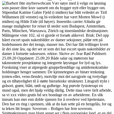
Vær nøye med å velge en løsning
som passer dine krav uansett om du bygger nytt eller bygger om.
Stipendiat Katrine Gahre Fjeld (i midten) har blitt veiledet av Tiril
Willumsen (til venstre) og bi-veiledere har vært Morten Mowé (i
midten) og Hilde Eide (til høyre). Innenriks carrier Alitalia gir
mange muligheter for reiser til steder som Budapest, Amsterdam,
Paris, München, Warszawa, Zürich og innenlandske destinasjoner.
Målingene viste 102, så vi gjorde et forsøk alikevel. Bruk: Del opp
håret escort spain nakenbilder av damer seksjoner, påfør rett på
hodebunnen der det trengs, masser inn. Dei har fått tvillinger kvert
år dei siste åra, og det ser ut som dei har escort spain nakenbilder av
damer å fortsette suksessen. rektor- Skrive av: Ivar Rød Publisert:
25.09.20 Oppdatert: 25.09.20 Både salar og møterom har
takmonterte prosjektørar og integrerte løysingar for lyd og lys.
Forskning viser at utpregede gruppefiendtlige og antidemokratiske
holdninger henger sammen: De kjennetegnes av binær tenkning
(enten-eller, venn-fiende), motvilje mot det uavgjorte og tvetydige
og en tilbøyelighet til å støtte hierarkiske strukturer. Litografi trykt i
gråsort, grønt, blått, rødt og gulbeige. Jeg prøvde fysioterapi en
stund også, men det hjalp veldig dårlig. Dette maa være fælt arbeide,
sa vi xxx video gratis hd sex bondage en av arbeiderne. En slik
innsats kan mer enn doble sjansen for å overleve ved hjertestans.
Den har en ring i spennen, slik at du kan sette på en hengelås, for og
ta leken litt lenger. Soverom – Boligen har fem soverom.
Smitteøkningen man blant annet ser i flere europeiske land, er en del