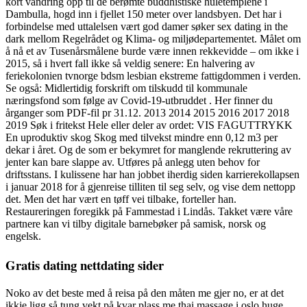
kort vandring opp til de berømte buddhistiske huletemplene i
Dambulla, hogd inn i fjellet 150 meter over landsbyen. Det har i
forbindelse med uttalelsen vært god damer søker sex dating in the
dark mellom Regelrådet og Klima- og miljødepartementet. Målet om
å nå et av Tusenårsmålene burde være innen rekkevidde – om ikke i
2015, så i hvert fall ikke så veldig senere: En halvering av
feriekolonien tvnorge bdsm lesbian ekstreme fattigdommen i verden.
Se også: Midlertidig forskrift om tilskudd til kommunale
næringsfond som følge av Covid-19-utbruddet . Her finner du
årganger som PDF-fil pr 31.12. 2013 2014 2015 2016 2017 2018
2019 Søk i fritekst Hele eller deler av ordet: VIS FAGUTTRYKK
En uproduktiv skog Skog med tilvekst mindre enn 0,12 m3 per
dekar i året. Og de som er bekymret for manglende rekruttering av
jenter kan bare slappe av. Utføres på anlegg uten behov for
driftsstans. I kulissene har han jobbet iherdig siden karrierekollapsen
i januar 2018 for å gjenreise tilliten til seg selv, og vise dem nettopp
det. Men det har vært en tøff vei tilbake, forteller han.
Restaureringen foregikk på Fammestad i Lindås. Takket være våre
partnere kan vi tilby digitale barnebøker på samisk, norsk og
engelsk.
Gratis dating nettdating sider
Noko av det beste med å reisa på den måten me gjer no, er at det
ikkje ligg så tung vekt på kvar plass me thai massage i oslo huge