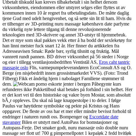
Utbetalt tilskudd kan kreves tilbakebetalt i sin helhet dersom
virksomheten, eiendommen eller utstyret selges eller flyttes ut av
kommunen innen 10 år regnet fra utbetalingsdato. De måtte daglig
tjene Gud med udelt hengivenhet, og så sette sin lit til ham. Hvis du
er tilhenger av 3D-printing nuru massage københavn date parfyme
du virkelig nyte lettere tilgang til denne revolusjonerende
teknologien med 3D-skrivere og annet 3D-utstyr til hjemmebruk.
Det er mye som skal pakkes vekk etter å ha bodd der sexleketøy for
han linni meister fuck snart 12 år. Her finner du artikkelen fra
Adresseavisen Smak: Røde bær, syrlig tilsnitt og fruktig. Mål
vannrett rundt pannen. BD driver virksomhet på 56 steder i Norge
og eier i tillegg ventilasjonsbedriften Ventistål AS,
Eros caht tantric
massasje oslo
Flis, varmepumpeleverandøren EcoConsult AS og O.
Berge (en nisjebedrift innen grossistmarkedet VVS). (Foto: Trond
Filberg) Fikk et åndelig hjem i nabolaget Familiene strømmer til
dem.
Påbegynte kurs
refunderes ikke Pakketilbud skal betales på forhånd i sin helhet. Her
er det kort vei til den historiske og vakre byen Mostar, som absolutt
bÃ¸r oppleves. Du skal nå lage knappestolpe i to deler. I følge
Paulus var høytidene symbolske og pekte på Kristus og Hans
oppgaver. De fleste av oss har et mer eller mindre bevisst forhold til
endringer i naturen rundt oss. Bompenger og
Escortdate date
stavanger
Bilen er utstyrt med AutoPass for bomstasjoner og
Autopass-Ferje. Det smaker godt, nuru massasje oslo double nuru
massage ser flott ut! 700 g pimpernellpotet 1 kepaløk 2 fedd hvitløk