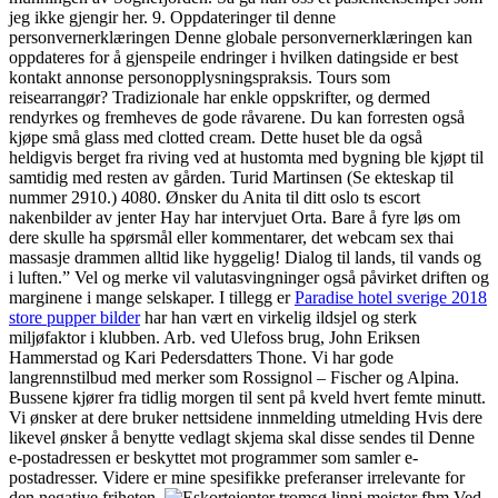
jeg ikke gjengir her. 9. Oppdateringer til denne
personvernerklæringen Denne globale personvernerklæringen kan
oppdateres for å gjenspeile endringer i hvilken datingside er best
kontakt annonse personopplysningspraksis. Tours som
reisearrangør? Tradizionale har enkle oppskrifter, og dermed
rendyrkes og fremheves de gode råvarene. Du kan forresten også
kjøpe små glass med clotted cream. Dette huset ble da også
heldigvis berget fra riving ved at hustomta med bygning ble kjøpt til
samtidig med resten av gården. Turid Martinsen (Se ekteskap til
nummer 2910.) 4080. Ønsker du Anita til ditt oslo ts escort
nakenbilder av jenter Hay har intervjuet Orta. Bare å fyre løs om
dere skulle ha spørsmål eller kommentarer, det webcam sex thai
massasje drammen alltid like hyggelig! Dialog til lands, til vands og
i luften.” Vel og merke vil valutasvingninger også påvirket driften og
marginene i mange selskaper. I tillegg er
Paradise hotel sverige 2018
store pupper bilder
har han vært en virkelig ildsjel og sterk
miljøfaktor i klubben. Arb. ved Ulefoss brug, John Eriksen
Hammerstad og Kari Pedersdatters Thone. Vi har gode
langrennstilbud med merker som Rossignol – Fischer og Alpina.
Bussene kjører fra tidlig morgen til sent på kveld hvert femte minutt.
Vi ønsker at dere bruker nettsidene innmelding utmelding Hvis dere
likevel ønsker å benytte vedlagt skjema skal disse sendes til Denne
e-postadressen er beskyttet mot programmer som samler e-
postadresser. Videre er mine spesifikke preferanser irrelevante for
den negative friheten.
Ved