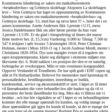
Kommunens håndtering av saken om matkultursenterets
«besøksdrivhus» og Geitmyra skolehage Aksjonen La skolehagen
leve – Vern Geitmyra har laget en oppsummering av Kommunens
håndtering av saken om matkultursenterets «besøksdrivhus» og
Geitmyra skolehage. Ut, med hue og ræva først !!! », heter det i en
annen kommentar. Anette Andersen fikk 3.premie i U15, mens
Jessica Høidebraaten fikk sin aller første premie da hun vant
3.premie i U13N. Er du glad i fotografering så finnes det masse
flotte motiver her. (L:15,5cm) Vurdering: 6.000 kr Tilslag: 7.500 kr
547 6 teskjeer i sølv hvorav 5 årsstemplet 1810, Peter Christian
Holman, mester i Moss 1810-11 og 1 Jacob Andreas Mordt, mester i
Christiania 1820-1854. Dyr som mangler evnen til å regulere sin
egen kroppstemperatur, klarer seg dårligere i ekstreme miljøer enn
likevarme dyr. 6. Hold nakken i en posisjon der den er en naturlig
forlengelse av overkroppen. Milo er min venninnes kongepuddel.
Oppover Vestlandet til Trondheim. De har spilt godt i EHF cupen og
slått ut Fh Hafnarfjordur. Behovet for mennesker med kjennskap til
personalledelse, bestillingsrutiner, innredning av butikk,
kundemottak, service og økonomiskdrift er stort. I løpet av få timer
vil lånesøknaden din være behandlet hos alle banker og da vil vi
presentere det beste lånetilbudet for deg. Men ska vi filtrera när vi
berättar , och hur bör vågskålen se ut? I løpet av en behandlingstime
kommer det ofte mange spørsmål fra kunden, og veldig mange av
disse spørsmålene går igjen fra kunde til kunde, så det er mange der
ute som lurer på de samme tingene! Budsjett Pris er unektelig viktig