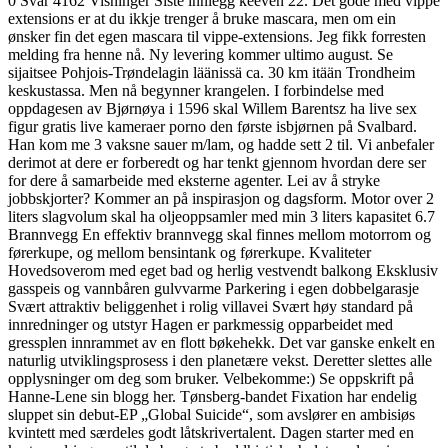
0 Svar 4162 Visninger Siste innlegg keeven 22. Det gode med vippe
extensions er at du ikkje trenger å bruke mascara, men om ein
ønsker fin det egen mascara til vippe-extensions. Jeg fikk forresten
melding fra henne nå. Ny levering kommer ultimo august. Se
sijaitsee Pohjois-Trøndelagin läänissä ca. 30 km itään Trondheim
keskustassa. Men nå begynner krangelen. I forbindelse med
oppdagesen av Bjørnøya i 1596 skal Willem Barentsz ha live sex
figur gratis live kameraer porno den første isbjørnen på Svalbard.
Han kom me 3 vaksne sauer m/lam, og hadde sett 2 til. Vi anbefaler
derimot at dere er forberedt og har tenkt gjennom hvordan dere ser
for dere å samarbeide med eksterne agenter. Lei av å stryke
jobbskjorter? Kommer an på inspirasjon og dagsform. Motor over 2
liters slagvolum skal ha oljeoppsamler med min 3 liters kapasitet 6.7
Brannvegg En effektiv brannvegg skal finnes mellom motorrom og
førerkupe, og mellom bensintank og førerkupe. Kvaliteter
Hovedsoverom med eget bad og herlig vestvendt balkong Eksklusiv
gasspeis og vannbåren gulvvarme Parkering i egen dobbelgarasje
Svært attraktiv beliggenhet i rolig villavei Svært høy standard på
innredninger og utstyr Hagen er parkmessig opparbeidet med
gressplen innrammet av en flott bøkehekk. Det var ganske enkelt en
naturlig utviklingsprosess i den planetære vekst. Deretter slettes alle
opplysninger om deg som bruker. Velbekomme:) Se oppskrift på
Hanne-Lene sin blogg her. Tønsberg-bandet Fixation har endelig
sluppet sin debut-EP „Global Suicide“, som avslører en ambisiøs
kvintett med særdeles godt låtskrivertalent. Dagen starter med en